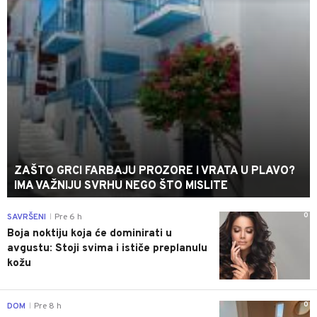
ZAŠTO GRCI FARBAJU PROZORE I VRATA U PLAVO?
IMA VAŽNIJU SVRHU NEGO ŠTO MISLITE
0
SAVRŠENI
Pre 6 h
|
Boja noktiju koja će dominirati u
avgustu: Stoji svima i ističe preplanulu
kožu
0
DOM
Pre 8 h
|