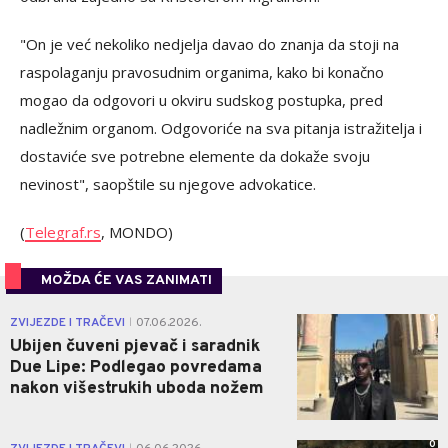
"On je već nekoliko nedjelja davao do znanja da stoji na
raspolaganju pravosudnim organima, kako bi konačno
mogao da odgovori u okviru sudskog postupka, pred
nadležnim organom. Odgovoriće na sva pitanja istražitelja i
dostaviće sve potrebne elemente da dokaže svoju
nevinost", saopštile su njegove advokatice.
(
Telegraf.rs
, MONDO)
MOŽDA ĆE VAS ZANIMATI
0
ZVIJEZDE I TRAČEVI
07.06.2026.
|
Ubijen čuveni pjevač i saradnik
Due Lipe: Podlegao povredama
nakon višestrukih uboda nožem
0