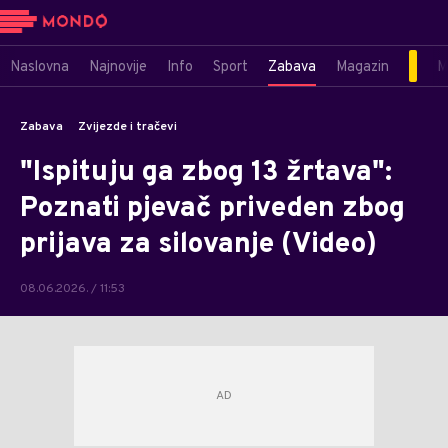
Naslovna
Najnovije
Info
Sport
Zabava
Magazin
M
Zabava
Zvijezde i tračevi
"Ispituju ga zbog 13 žrtava":
Poznati pjevač priveden zbog
prijava za silovanje (Video)
08.06.2026. / 11:53