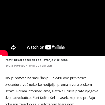
Patrik Bruel optužen za silovanje više žena
IZVOR: YOUTUBE / FRANCE 24 ENGLISH
Bio je pozvan na saslušanje u okviru ove pritvorske
procedure već nekoliko nedjelja, prema izvoru bliskom
istrazi. Prema informacijama, Patrika Bruela prate njegove
dvije advokatice, Fani Kolin i Selin Lasek, koje mu pružaju
odbranu zajedno sa Kristoferom Ingrainom.