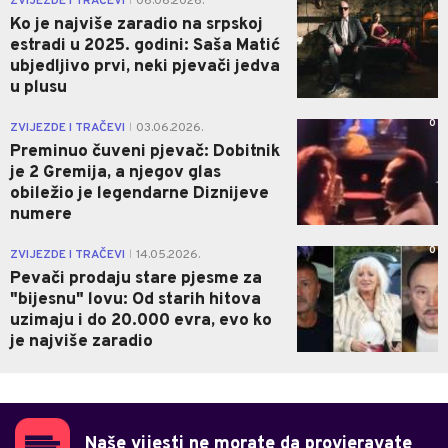
ZVIJEZDE I TRAČEVI
06.06.2026.
|
Ko je najviše zaradio na srpskoj
estradi u 2025. godini: Saša Matić
ubjedljivo prvi, neki pjevači jedva
u plusu
0
ZVIJEZDE I TRAČEVI
03.06.2026.
|
Preminuo čuveni pjevač: Dobitnik
je 2 Gremija, a njegov glas
obiležio je legendarne Diznijeve
numere
0
ZVIJEZDE I TRAČEVI
14.05.2026.
|
Pevači prodaju stare pjesme za
"bijesnu" lovu: Od starih hitova
uzimaju i do 20.000 evra, evo ko
je najviše zaradio
Naše vijesti ne morate da provjeravate