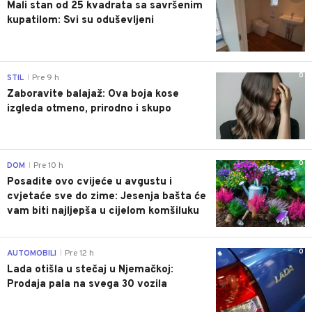
Mali stan od 25 kvadrata sa savršenim
kupatilom: Svi su oduševljeni
0
STIL
Pre 9 h
|
Zaboravite balajaž: Ova boja kose
izgleda otmeno, prirodno i skupo
0
DOM
Pre 10 h
|
Posadite ovo cvijeće u avgustu i
cvjetaće sve do zime: Jesenja bašta će
vam biti najljepša u cijelom komšiluku
0
AUTOMOBILI
Pre 12 h
|
Lada otišla u stečaj u Njemačkoj:
Prodaja pala na svega 30 vozila