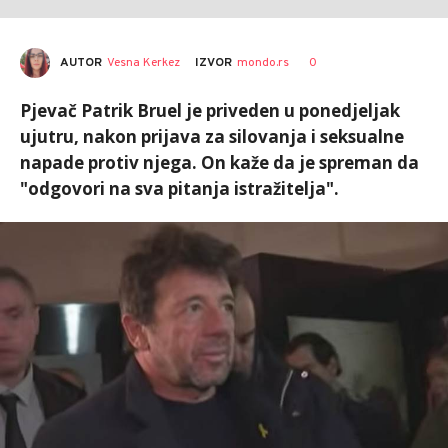
AUTOR
Vesna Kerkez
0
IZVOR
mondo.rs
Pjevač Patrik Bruel je priveden u ponedjeljak
ujutru, nakon prijava za silovanja i seksualne
napade protiv njega. On kaže da je spreman da
"odgovori na sva pitanja istražitelja".