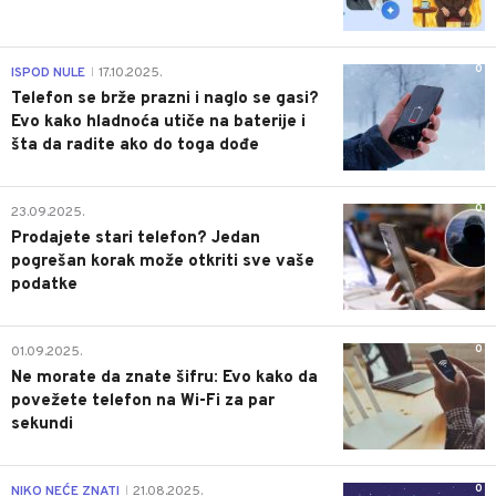
0
ISPOD NULE
17.10.2025.
|
Telefon se brže prazni i naglo se gasi?
Evo kako hladnoća utiče na baterije i
šta da radite ako do toga dođe
0
23.09.2025.
Prodajete stari telefon? Jedan
pogrešan korak može otkriti sve vaše
podatke
0
01.09.2025.
Ne morate da znate šifru: Evo kako da
povežete telefon na Wi-Fi za par
sekundi
0
NIKO NEĆE ZNATI
21.08.2025.
|