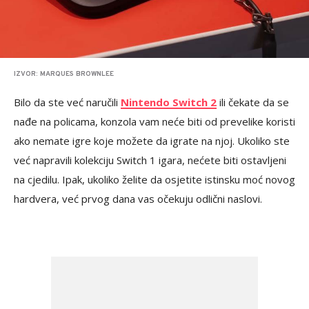
IZVOR: MARQUES BROWNLEE
Bilo da ste već naručili
Nintendo Switch 2
ili čekate da se
nađe na policama, konzola vam neće biti od prevelike koristi
ako nemate igre koje možete da igrate na njoj. Ukoliko ste
već napravili kolekciju Switch 1 igara, nećete biti ostavljeni
na cjedilu. Ipak, ukoliko želite da osjetite istinsku moć novog
hardvera, već prvog dana vas očekuju odlični naslovi.