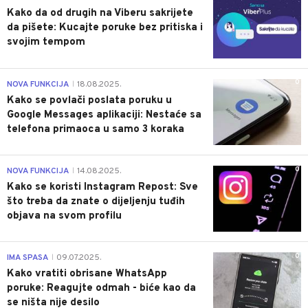
Kako da od drugih na Viberu sakrijete
da pišete: Kucajte poruke bez pritiska i
svojim tempom
0
NOVA FUNKCIJA
18.08.2025.
|
Kako se povlači poslata poruku u
Google Messages aplikaciji: Nestaće sa
telefona primaoca u samo 3 koraka
0
NOVA FUNKCIJA
14.08.2025.
|
Kako se koristi Instagram Repost: Sve
što treba da znate o dijeljenju tuđih
objava na svom profilu
0
IMA SPASA
09.07.2025.
|
Kako vratiti obrisane WhatsApp
poruke: Reagujte odmah - biće kao da
se ništa nije desilo