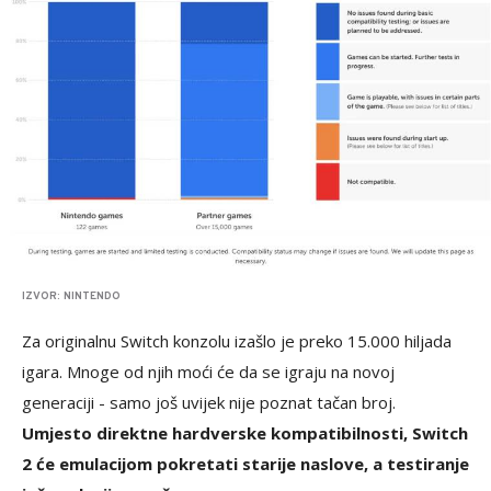
IZVOR: NINTENDO
Za originalnu Switch konzolu izašlo je preko 15.000 hiljada
igara. Mnoge od njih moći će da se igraju na novoj
generaciji - samo još uvijek nije poznat tačan broj.
Umjesto direktne hardverske kompatibilnosti, Switch
2 će emulacijom pokretati starije naslove, a testiranje