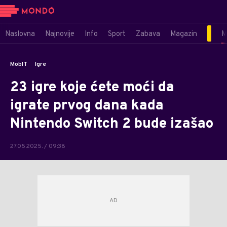
Naslovna
Najnovije
Info
Sport
Zabava
Magazin
M
MobIT
Igre
23 igre koje ćete moći da
igrate prvog dana kada
Nintendo Switch 2 bude izašao
27.05.2025. / 09:38