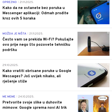
0
OPREZNO
21.11.2025.
|
Kako da ne ostanete bez poruka u
Messenger aplikaciji: Odmah prođite
kroz ovih 5 koraka
0
MOŽDA JE NIŠTA
21.11.2025.
|
Često vam se prekida Wi-Fi? Pokušajte
ovo prije nego što pozovete tehničku
podršku
0
29.10.2025.
Kako vratiti obrisane poruke u Google
Messages? Još uvijek nikako, ali
rješenje stiže
0
ME MEME
24.10.2025.
|
Pretvorite svoje slike u duhovite
mimove: Google sprema novi AI trik