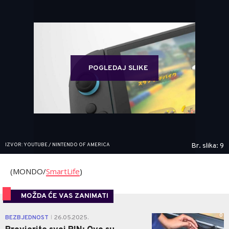
POGLEDAJ SLIKE
IZVOR: YOUTUBE / NINTENDO OF AMERICA
Br. slika: 9
(MONDO/
SmartLife
)
MOŽDA ĆE VAS ZANIMATI
0
BEZBJEDNOST
26.05.2025.
|