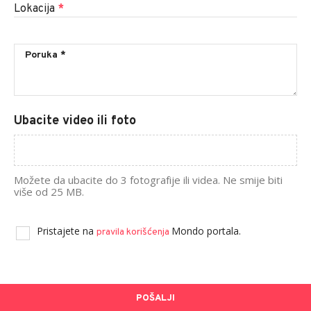
Lokacija
*
Ubacite video ili foto
Možete da ubacite do 3 fotografije ili videa. Ne smije biti
više od 25 MB.
Pristajete na
Mondo portala.
pravila korišćenja
POŠALJI