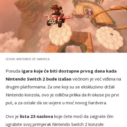
IZVOR: NINTENDO OF AMERICA
Ponuda
igara koje će biti dostupne prvog dana kada
Nintendo Switch 2 bude izašao
većinom je već viđena na
drugim platformama. Za one koji su se ekskluzivno držali
Nintendo konzola, ovo je odlična prilika da ih iskuse po prvi
put, a za ostale da se uvjere u moć novog hardvera.
Ovo je
lista 23 naslova
koje ćete moći da zaigrate čim
ugrabite svoj primjerak Nintendo Switch 2 konzole: