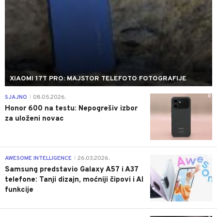
XIAOMI 17T PRO: MAJSTOR TELEFOTO FOTOGRAFIJE
0
SJAJNO
08.05.2026.
|
Honor 600 na testu: Nepogrešiv izbor
za uloženi novac
0
AWESOME INTELLIGENCE
26.03.2026.
|
Samsung predstavio Galaxy A57 i A37
telefone: Tanji dizajn, moćniji čipovi i AI
funkcije