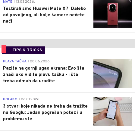
0
MATE
13.03.2026.
|
Testirali smo Huawei Mate X7: Daleko
od povoljnog, ali bolje kamere nećete
naći
TIPS & TRICKS
0
PLAVA TAČKA
28.06.2026.
|
Pazite na gornji ugao ekrana: Evo šta
znači ako vidite plavu tačku - i šta
treba odmah da uradite
0
POLAKO
26.01.2026.
|
3 stvari koje nikada ne treba da tražite
na Googlu: Jedan pogrešan potez i u
problemu ste