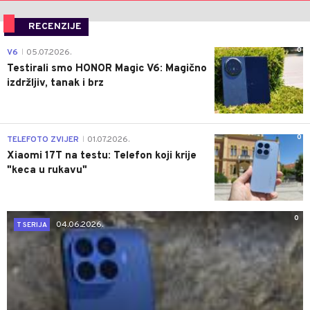
RECENZIJE
0
V6
05.07.2026.
|
Testirali smo HONOR Magic V6: Magično
izdržljiv, tanak i brz
0
TELEFOTO ZVIJER
01.07.2026.
|
Xiaomi 17T na testu: Telefon koji krije
"keca u rukavu"
0
04.06.2026.
T SERIJA