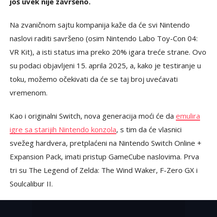
još uvek nije završeno.
Na zvaničnom sajtu kompanija kaže da će svi Nintendo
naslovi raditi savršeno (osim Nintendo Labo Toy-Con 04:
VR Kit), a isti status ima preko 20% igara treće strane. Ovo
su podaci objavljeni 15. aprila 2025, a, kako je testiranje u
toku, možemo očekivati da će se taj broj uvećavati
vremenom.
Kao i originalni Switch, nova generacija moći će da
emulira
igre sa starijih Nintendo konzola
, s tim da će vlasnici
svežeg hardvera, pretplaćeni na Nintendo Switch Online +
Expansion Pack, imati pristup GameCube naslovima. Prva
tri su The Legend of Zelda: The Wind Waker, F-Zero GX i
Soulcalibur II.