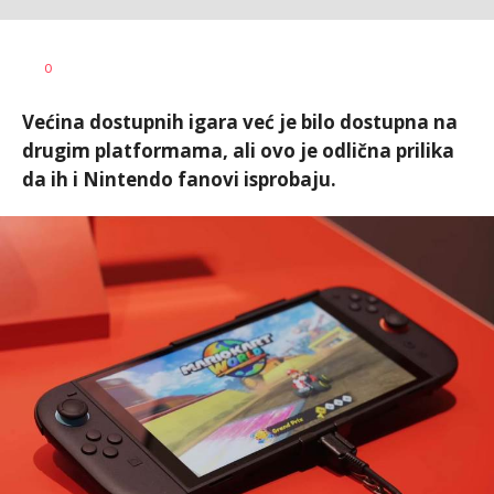
Vesna
AUTOR
0
Kerkez
Većina dostupnih igara već je bilo dostupna na
drugim platformama, ali ovo je odlična prilika
da ih i Nintendo fanovi isprobaju.