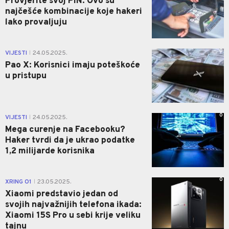
Provjerite svoj PIN: Ovo su
najčešće kombinacije koje hakeri
lako provaljuju
0
VIJESTI
24.05.2025.
|
Pao X: Korisnici imaju poteškoće
u pristupu
0
VIJESTI
24.05.2025.
|
Mega curenje na Facebooku?
Haker tvrdi da je ukrao podatke
1,2 milijarde korisnika
0
XRING O1
23.05.2025.
|
Xiaomi predstavio jedan od
svojih najvažnijih telefona ikada:
Xiaomi 15S Pro u sebi krije veliku
tajnu