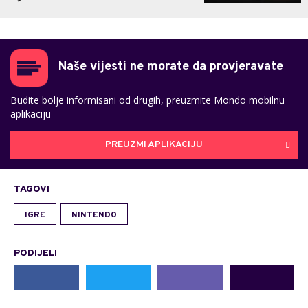
Naše vijesti ne morate da provjeravate
Budite bolje informisani od drugih, preuzmite Mondo mobilnu
aplikaciju
PREUZMI APLIKACIJU
TAGOVI
IGRE
NINTENDO
PODIJELI