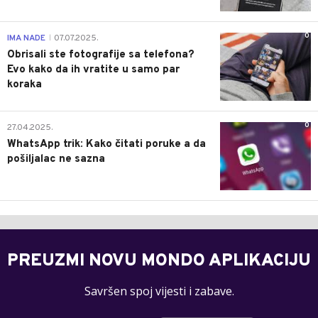
0
IMA NADE
07.07.2025.
|
Obrisali ste fotografije sa telefona?
Evo kako da ih vratite u samo par
koraka
0
27.04.2025.
WhatsApp trik: Kako čitati poruke a da
pošiljalac ne sazna
PREUZMI NOVU MONDO APLIKACIJU
Savršen spoj vijesti i zabave.