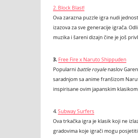
2. Block Blast!
Ova zarazna puzzle igra nudi jednost
izazova za sve generacije igrača. Odl
muzika i šareni dizajn čine je još priv
3.
Free Fire x Naruto Shippuden
Popularni
battle royale
naslov Garena
saradnjom sa anime franšizom Naruto
inspirisane ovim japanskim klasikom,
4.
Subway Surfers
Ova trkačka igra je klasik koji ne izl
gradovima koje igrači mogu posjetiti