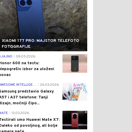
XIAOMI 17T PRO: MAJSTOR TELEFOTO
FOTOGRAFIJE
0
SJAJNO
08.05.2026.
|
Honor 600 na testu:
Nepogrešiv izbor za uloženi
novac
0
AWESOME INTELLIGENCE
26.03.2026.
|
Samsung predstavio Galaxy
A57 i A37 telefone: Tanji
dizajn, moćniji čipo...
0
MATE
13.03.2026.
|
Testirali smo Huawei Mate X7:
Daleko od povoljnog, ali bolje
kamere neće...