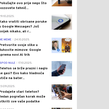
Pokušajte ovo prije nego što
pozovete tehnič...
0
29.10.2025.
Kako vratiti obrisane poruke
u Google Messages? Još
uvijek nikako, ali r...
0
ME MEME
24.10.2025.
|
Pretvorite svoje slike u
duhovite mimove: Google
sprema novi AI trik
0
ISPOD NULE
17.10.2025.
|
Telefon se brže prazni i naglo
se gasi? Evo kako hladnoća
utiče na bater...
0
23.09.2025.
Prodajete stari telefon?
Jedan pogrešan korak može
otkriti sve vaše podatke