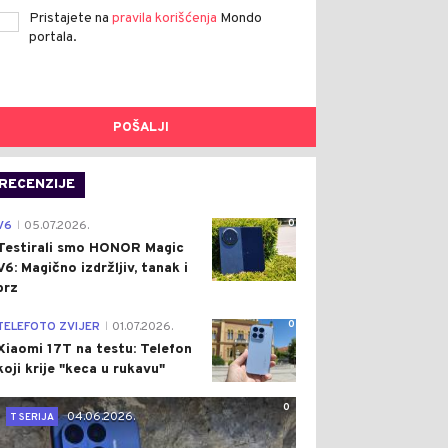
Pristajete na
pravila korišćenja
Mondo
portala.
POŠALJI
RECENZIJE
0
V6
05.07.2026.
|
Testirali smo HONOR Magic
V6: Magično izdržljiv, tanak i
brz
0
TELEFOTO ZVIJER
01.07.2026.
|
Xiaomi 17T na testu: Telefon
koji krije "keca u rukavu"
0
04.06.2026.
T SERIJA