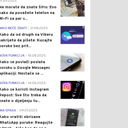
0
01.09.2025.
Ne morate da znate šifru: Evo
kako da povežete telefon na
Wi-Fi za par s...
0
NIKO NEĆE ZNATI
21.08.2025.
|
Kako da od drugih na Viberu
sakrijete da pišete: Kucajte
poruke bez prit...
0
NOVA FUNKCIJA
18.08.2025.
|
Kako se povlači poslata
poruku u Google Messages
aplikaciji: Nestaće sa ...
0
NOVA FUNKCIJA
14.08.2025.
|
Kako se koristi Instagram
Repost: Sve što treba da
znate o dijeljenju tu...
0
IMA SPASA
09.07.2025.
|
Kako vratiti obrisane
WhatsApp poruke: Reagujte