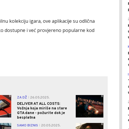
nu kolekciju igara, ove aplikacije su odlična
ako dostupne i već provjereno popularne kod
0
0
ZA DŽ
26.05.2025.
|
DELIVER AT ALL COSTS:
Vožnja koja miriše na stare
GTA dane - požurite dok je
besplatna
1
0
SAMO BIZNIS
20.05.2025.
|