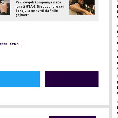
Prvi čovjek kompanije neće
igrati GTA 6: Njegovu igru svi
čekaju, a on tvrdi da "nije
gejmer"
BESPLATNO