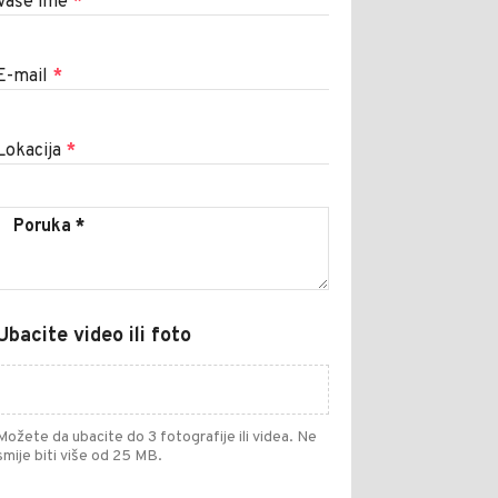
Vaše ime
*
E-mail
*
Lokacija
*
Ubacite video ili foto
Možete da ubacite do 3 fotografije ili videa. Ne
smije biti više od 25 MB.