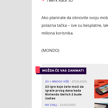
Twerk Race 3D
Ako planirate da obnovite svoju mobil
polazna tačka – sve su besplatne, l
miliona korisnika.
(MONDO)
MOŽDA ĆE VAS ZANIMATI
23 + MNOGO VIŠE
27.05.2025.
|
23 igre koje ćete moći da
igrate prvog dana kada
Nintendo Switch 2 bude
izašao
NO CHILL
23.05.2025.
|