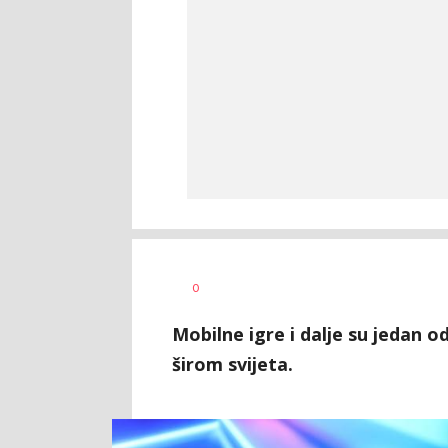
Vesna
AUTOR
0
Kerkez
Mobilne igre i dalje su jedan o
širom svijeta.