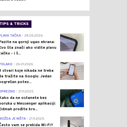
TIPS & TRICKS
0
PLAVA TAČKA
28.06.2026.
|
Pazite na gornji ugao ekrana:
Evo šta znači ako vidite plavu
tačku - i š...
0
POLAKO
26.01.2026.
|
3 stvari koje nikada ne treba
da tražite na Googlu: Jedan
pogrešan potez...
0
OPREZNO
21.11.2025.
|
Kako da ne ostanete bez
poruka u Messenger aplikaciji:
Odmah prođite kro...
0
MOŽDA JE NIŠTA
21.11.2025.
|
Često vam se prekida Wi-Fi?