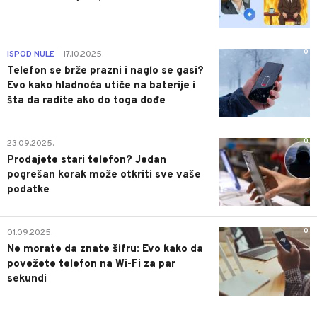
0
ISPOD NULE
17.10.2025.
|
Telefon se brže prazni i naglo se gasi?
Evo kako hladnoća utiče na baterije i
šta da radite ako do toga dođe
0
23.09.2025.
Prodajete stari telefon? Jedan
pogrešan korak može otkriti sve vaše
podatke
0
01.09.2025.
Ne morate da znate šifru: Evo kako da
povežete telefon na Wi-Fi za par
sekundi