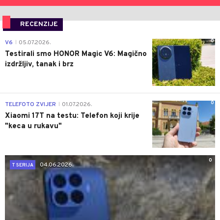
RECENZIJE
0
V6
05.07.2026.
|
Testirali smo HONOR Magic V6: Magično
izdržljiv, tanak i brz
0
TELEFOTO ZVIJER
01.07.2026.
|
Xiaomi 17T na testu: Telefon koji krije
"keca u rukavu"
0
04.06.2026.
T SERIJA