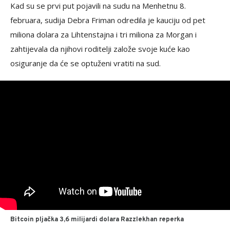
Kad su se prvi put pojavili na sudu na Menhetnu 8.
februara, sudija Debra Friman odredila je kauciju od pet
miliona dolara za Lihtenstajna i tri miliona za Morgan i
zahtijevala da njihovi roditelji založe svoje kuće kao
osiguranje da će se optuženi vratiti na sud.
Bitcoin pljačka 3,6 milijardi dolara Razzlekhan reperka