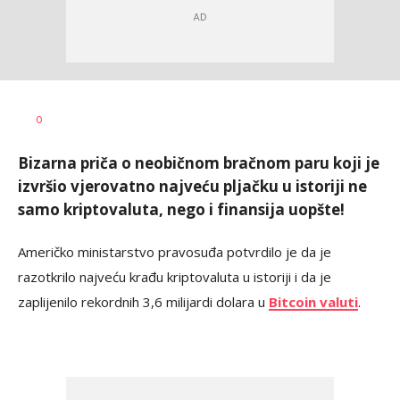
Marko
AUTOR
0
Čavić
Bizarna priča o neobičnom bračnom paru koji je
izvršio vjerovatno najveću pljačku u istoriji ne
samo kriptovaluta, nego i finansija uopšte!
Američko ministarstvo pravosuđa potvrdilo je da je
razotkrilo najveću krađu kriptovaluta u istoriji i da je
zaplijenilo rekordnih 3,6 milijardi dolara u
Bitcoin valuti
.