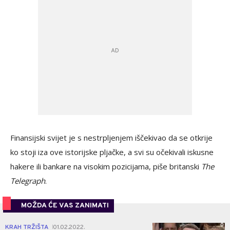
Finansijski svijet je s nestrpljenjem iščekivao da se otkrije
ko stoji iza ove istorijske pljačke, a svi su očekivali iskusne
hakere ili bankare na visokim pozicijama, piše britanski
The
Telegraph
.
MOŽDA ĆE VAS ZANIMATI
0
KRAH TRŽIŠTA
01.02.2022.
|