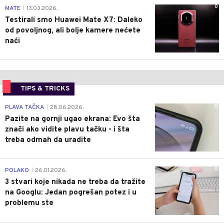
0
MATE
13.03.2026.
|
Testirali smo Huawei Mate X7: Daleko
od povoljnog, ali bolje kamere nećete
naći
TIPS & TRICKS
0
PLAVA TAČKA
28.06.2026.
|
Pazite na gornji ugao ekrana: Evo šta
znači ako vidite plavu tačku - i šta
treba odmah da uradite
0
POLAKO
26.01.2026.
|
3 stvari koje nikada ne treba da tražite
na Googlu: Jedan pogrešan potez i u
problemu ste