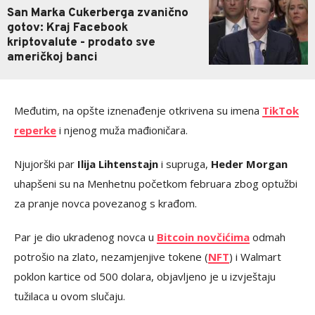
San Marka Cukerberga zvanično
gotov: Kraj Facebook
kriptovalute - prodato sve
američkoj banci
Međutim, na opšte iznenađenje otkrivena su imena
TikTok
reperke
i njenog muža mađioničara.
Njujorški par
Ilija Lihtenstajn
i supruga,
Heder Morgan
uhapšeni su na Menhetnu početkom februara zbog optužbi
za pranje novca povezanog s krađom.
Par je dio ukradenog novca u
Bitcoin novčićima
odmah
potrošio na zlato, nezamjenjive tokene (
NFT
) i Walmart
poklon kartice od 500 dolara, objavljeno je u izvještaju
tužilaca u ovom slučaju.