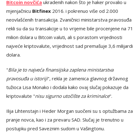
Bitcoin novčića
ukradenih nakon što je haker provalio u
mjenjačnicu
Bitfinex
2016. i pokrenuo više od 2.000
neovlašćenih transakcija. Zvaničnici ministarstva pravosuđa
rekli su da su transakcije u to vrijeme bile procenjene na 71
milion dolara u Bitcoin valuti, ali s porastom vrijednosti
najveće kriptovalute, vrijednost sad premašuje 3,6 milijardi
dolara.
"
Bila je to najveća finansijska zaplena ministarstva
pravosuđa u istoriji
", rekla je zamenica glavnog državnog
tužioca Lisa Monako i dodala kako ovaj slučaj pokazuje da
kriptovalute "
nisu sigurno utočište za kriminalce
".
Ilija Lihtenstajn i Heder Morgan suočeni su s optužbama za
pranje novca, kao i za prevaru SAD. Slučaj je trenutno u
postupku pred Saveznim sudom u Vašingtonu.