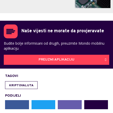
Naše vijesti ne morate da provjeravate
Budite bolje informisani od drugih, preuzmite Mondo mobilnu
aplikaciju
PREUZMI APLIKACIJU
TAGOVI
KRIPTOVALUTA
PODIJELI