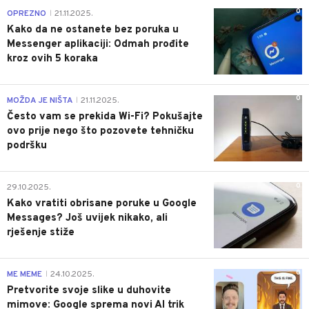
0
OPREZNO
21.11.2025.
|
Kako da ne ostanete bez poruka u
Messenger aplikaciji: Odmah prođite
kroz ovih 5 koraka
0
MOŽDA JE NIŠTA
21.11.2025.
|
Često vam se prekida Wi-Fi? Pokušajte
ovo prije nego što pozovete tehničku
podršku
0
29.10.2025.
Kako vratiti obrisane poruke u Google
Messages? Još uvijek nikako, ali
rješenje stiže
0
ME MEME
24.10.2025.
|
Pretvorite svoje slike u duhovite
mimove: Google sprema novi AI trik