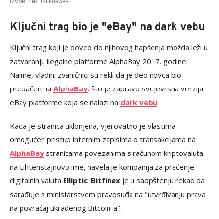
IZVOR: THE TELEGRAPH
Ključni trag bio je "eBay" na dark vebu
Ključni trag koji je doveo do njihovog hapšenja možda leži u
zatvaranju ilegalne platforme AlphaBay 2017. godine.
Naime, vladini zvaničnici su rekli da je deo novca bio
prebačen na
AlphaBay
, što je zapravo svojevrsna verzija
eBay platforme koja se nalazi na
dark vebu
.
Kada je stranica uklonjena, vjerovatno je vlastima
omogućen pristup internim zapisima o transakcijama na
AlphaBay
stranicama povezanima s računom kriptovaluta
na Lihtenstajnovo ime, navela je kompanija za praćenje
digitalnih valuta
Elliptic
.
Bitfinex
je u saopštenju rekao da
sarađuje s ministarstvom pravosuđa na "utvrđivanju prava
na povraćaj ukradenog Bitcoin-a".