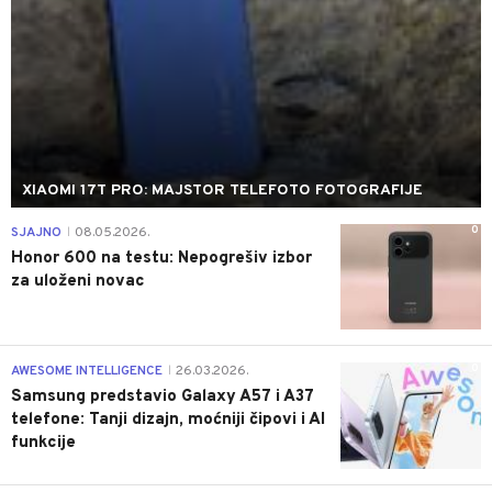
XIAOMI 17T PRO: MAJSTOR TELEFOTO FOTOGRAFIJE
0
SJAJNO
08.05.2026.
|
Honor 600 na testu: Nepogrešiv izbor
za uloženi novac
0
AWESOME INTELLIGENCE
26.03.2026.
|
Samsung predstavio Galaxy A57 i A37
telefone: Tanji dizajn, moćniji čipovi i AI
funkcije