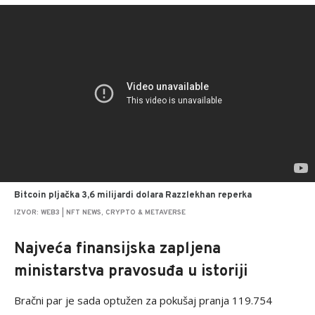
Bitcoin pljačka 3,6 milijardi dolara Razzlekhan reperka
IZVOR: WEB3 | NFT NEWS, CRYPTO & METAVERSE
Najveća finansijska zapljena
ministarstva pravosuđa u istoriji
Bračni par je sada optužen za pokušaj pranja 119.754