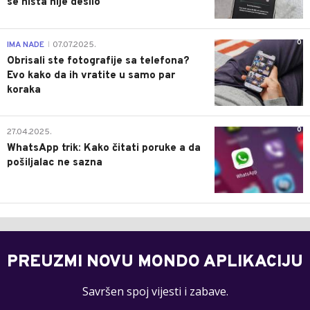
se ništa nije desilo
0
IMA NADE
07.07.2025.
|
Obrisali ste fotografije sa telefona?
Evo kako da ih vratite u samo par
koraka
0
27.04.2025.
WhatsApp trik: Kako čitati poruke a da
pošiljalac ne sazna
PREUZMI NOVU MONDO APLIKACIJU
Savršen spoj vijesti i zabave.