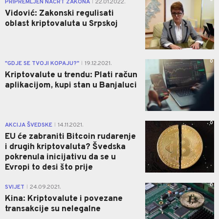
PRIPREMLJEN NACRT ZAKONA
22.01.2022.
|
Vidović: Zakonski regulisati
oblast kriptovaluta u Srpskoj
0
"GDJE SE TVOJI KOPAJU?"
19.12.2021.
|
Kriptovalute u trendu: Plati račun
aplikacijom, kupi stan u Banjaluci
0
AKCIJA ŠVEDSKE
14.11.2021.
|
EU će zabraniti Bitcoin rudarenje
i drugih kriptovaluta? Švedska
pokrenula inicijativu da se u
Evropi to desi što prije
0
SVIJET
24.09.2021.
|
Kina: Kriptovalute i povezane
transakcije su nelegalne