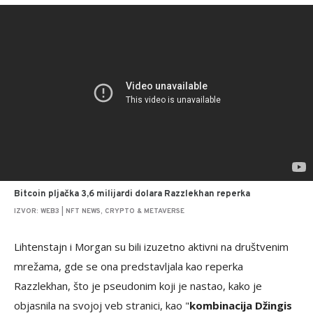
Bitcoin pljačka 3,6 milijardi dolara Razzlekhan reperka
IZVOR: WEB3 | NFT NEWS, CRYPTO & METAVERSE
Lihtenstajn i Morgan su bili izuzetno aktivni na društvenim
mrežama, gde se ona predstavljala kao reperka
Razzlekhan, što je pseudonim koji je nastao, kako je
objasnila na svojoj veb stranici, kao "
kombinacija Džingis