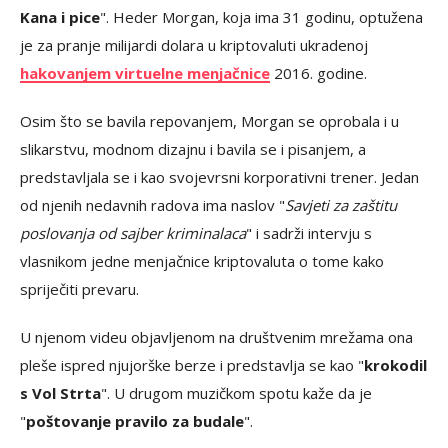
Kana i pice
". Heder Morgan, koja ima 31 godinu, optužena
je za pranje milijardi dolara u kriptovaluti ukradenoj
hakovanjem virtuelne menjačnice
2016. godine.
Osim što se bavila repovanjem, Morgan se oprobala i u
slikarstvu, modnom dizajnu i bavila se i pisanjem, a
predstavljala se i kao svojevrsni korporativni trener. Jedan
od njenih nedavnih radova ima naslov "
Savjeti za zaštitu
poslovanja od sajber kriminalaca
" i sadrži intervju s
vlasnikom jedne menjačnice kriptovaluta o tome kako
spriječiti prevaru.
U njenom videu objavljenom na društvenim mrežama ona
pleše ispred njujorške berze i predstavlja se kao "
krokodil
s Vol Strta
". U drugom muzičkom spotu kaže da je
"
poštovanje pravilo za budale
".