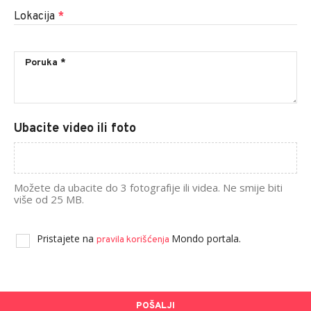
Lokacija
*
Ubacite video ili foto
Možete da ubacite do 3 fotografije ili videa. Ne smije biti
više od 25 MB.
Pristajete na
Mondo portala.
pravila korišćenja
POŠALJI