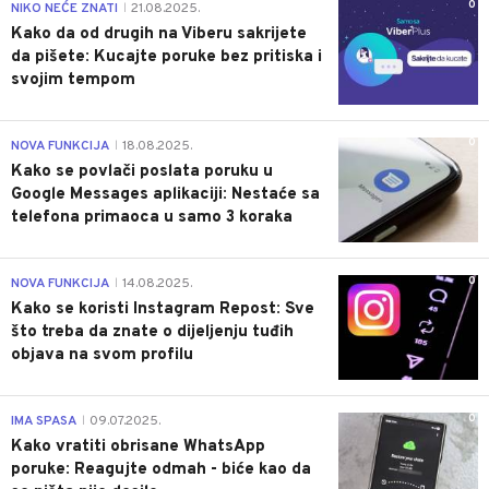
0
NIKO NEĆE ZNATI
21.08.2025.
|
Kako da od drugih na Viberu sakrijete
da pišete: Kucajte poruke bez pritiska i
svojim tempom
0
NOVA FUNKCIJA
18.08.2025.
|
Kako se povlači poslata poruku u
Google Messages aplikaciji: Nestaće sa
telefona primaoca u samo 3 koraka
0
NOVA FUNKCIJA
14.08.2025.
|
Kako se koristi Instagram Repost: Sve
što treba da znate o dijeljenju tuđih
objava na svom profilu
0
IMA SPASA
09.07.2025.
|
Kako vratiti obrisane WhatsApp
poruke: Reagujte odmah - biće kao da