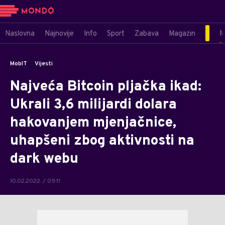
Naslovna
Najnovije
Info
Sport
Zabava
Magazin
M
MobIT
Vijesti
Najveća Bitcoin pljačka ikad:
Ukrali 3,6 milijardi dolara
hakovanjem mjenjačnice,
uhapšeni zbog aktivnosti na
dark webu
10.02.2022. / 09:11