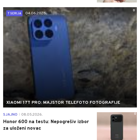
0
04.06.2026.
T SERIJA
XIAOMI 17T PRO: MAJSTOR TELEFOTO FOTOGRAFIJE
0
SJAJNO
08.05.2026.
|
Honor 600 na testu: Nepogrešiv izbor
za uloženi novac