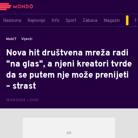
Naslovna
Najnovije
Info
Sport
Zabava
Magazin
M
MobIT
Vijesti
Nova hit društvena mreža radi
"na glas", a njeni kreatori tvrde
da se putem nje može prenijeti
– strast
18.04.2024. / 21:50