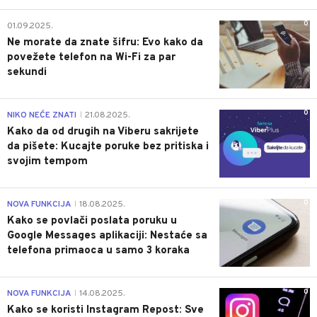
0
01.09.2025.
Ne morate da znate šifru: Evo kako da
povežete telefon na Wi-Fi za par
sekundi
0
NIKO NEĆE ZNATI
21.08.2025.
|
Kako da od drugih na Viberu sakrijete
da pišete: Kucajte poruke bez pritiska i
svojim tempom
0
NOVA FUNKCIJA
18.08.2025.
|
Kako se povlači poslata poruku u
Google Messages aplikaciji: Nestaće sa
telefona primaoca u samo 3 koraka
0
NOVA FUNKCIJA
14.08.2025.
|
Kako se koristi Instagram Repost: Sve