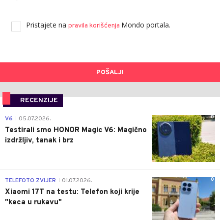
Pristajete na
Mondo portala.
pravila korišćenja
POŠALJI
RECENZIJE
0
V6
05.07.2026.
|
Testirali smo HONOR Magic V6: Magično
izdržljiv, tanak i brz
0
TELEFOTO ZVIJER
01.07.2026.
|
Xiaomi 17T na testu: Telefon koji krije
"keca u rukavu"