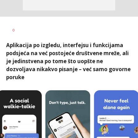
Dušan
AUTOR
0
Volaš
Aplikacija po izgledu, interfejsu i funkcijama
podsjeća na već postojeće društvene mreže, ali
je jedinstvena po tome što uopšte ne
dozvoljava nikakvo pisanje – već samo govorne
poruke