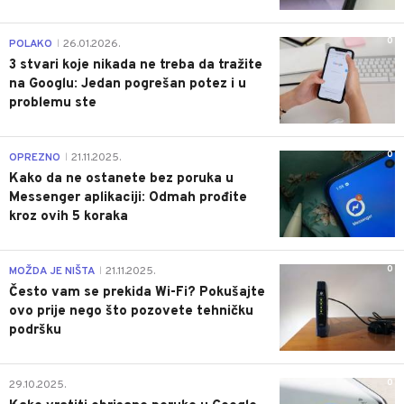
0
POLAKO
26.01.2026.
|
3 stvari koje nikada ne treba da tražite
na Googlu: Jedan pogrešan potez i u
problemu ste
0
OPREZNO
21.11.2025.
|
Kako da ne ostanete bez poruka u
Messenger aplikaciji: Odmah prođite
kroz ovih 5 koraka
0
MOŽDA JE NIŠTA
21.11.2025.
|
Često vam se prekida Wi-Fi? Pokušajte
ovo prije nego što pozovete tehničku
podršku
0
29.10.2025.