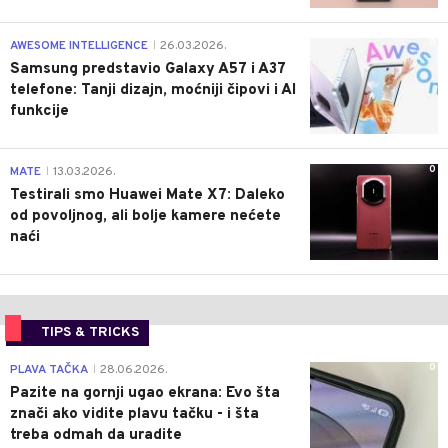
0
AWESOME INTELLIGENCE
26.03.2026.
|
Samsung predstavio Galaxy A57 i A37
telefone: Tanji dizajn, moćniji čipovi i AI
funkcije
0
MATE
13.03.2026.
|
Testirali smo Huawei Mate X7: Daleko
od povoljnog, ali bolje kamere nećete
naći
TIPS & TRICKS
0
PLAVA TAČKA
28.06.2026.
|
Pazite na gornji ugao ekrana: Evo šta
znači ako vidite plavu tačku - i šta
treba odmah da uradite