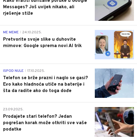
Kako vratiti obrisane poruke u Google
Messages? Još uvijek nikako, ali
rješenje stiže
0
ME MEME
24.10.2025.
|
Pretvorite svoje slike u duhovite
mimove: Google sprema novi AI trik
0
ISPOD NULE
17.10.2025.
|
Telefon se brže prazni i naglo se gasi?
Evo kako hladnoća utiče na baterije i
šta da radite ako do toga dođe
0
23.09.2025.
Prodajete stari telefon? Jedan
pogrešan korak može otkriti sve vaše
podatke