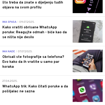
što treba da znate o dijeljenju tuđih
objava na svom profilu
0
IMA SPASA
09.07.2025.
|
Kako vratiti obrisane WhatsApp
poruke: Reagujte odmah - biće kao da
se ništa nije desilo
0
IMA NADE
07.07.2025.
|
Obrisali ste fotografije sa telefona?
Evo kako da ih vratite u samo par
koraka
0
27.04.2025.
WhatsApp trik: Kako čitati poruke a da
pošiljalac ne sazna