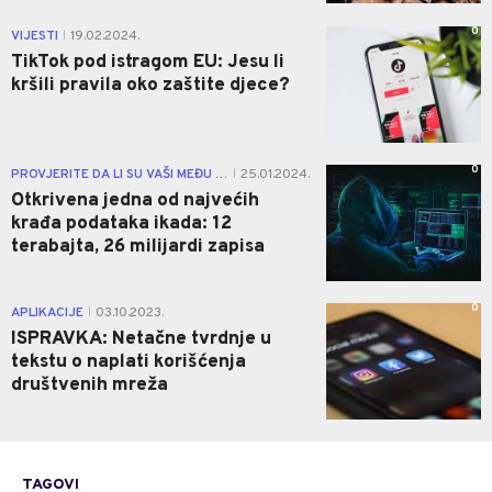
0
VIJESTI
19.02.2024.
|
TikTok pod istragom EU: Jesu li
kršili pravila oko zaštite djece?
0
PROVJERITE DA LI SU VAŠI MEĐU NJIMA
25.01.2024.
|
Otkrivena jedna od najvećih
krađa podataka ikada: 12
terabajta, 26 milijardi zapisa
0
APLIKACIJE
03.10.2023.
|
ISPRAVKA: Netačne tvrdnje u
tekstu o naplati korišćenja
društvenih mreža
TAGOVI