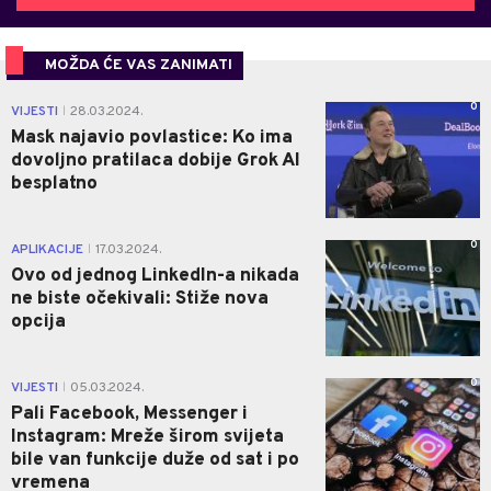
MOŽDA ĆE VAS ZANIMATI
0
VIJESTI
28.03.2024.
|
Mask najavio povlastice: Ko ima
dovoljno pratilaca dobije Grok AI
besplatno
0
APLIKACIJE
17.03.2024.
|
Ovo od jednog LinkedIn-a nikada
ne biste očekivali: Stiže nova
opcija
0
VIJESTI
05.03.2024.
|
Pali Facebook, Messenger i
Instagram: Mreže širom svijeta
bile van funkcije duže od sat i po
vremena