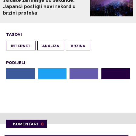
skidate za manje od sekunde:
Japanci postigli novi rekord u
brzini protoka
TAGOVI
INTERNET
ANALIZA
BRZINA
PODIJELI
KOMENTARI
0