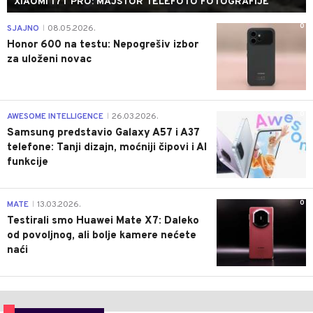
XIAOMI 17T PRO: MAJSTOR TELEFOTO FOTOGRAFIJE
0
SJAJNO
08.05.2026.
|
Honor 600 na testu: Nepogrešiv izbor
za uloženi novac
0
AWESOME INTELLIGENCE
26.03.2026.
|
Samsung predstavio Galaxy A57 i A37
telefone: Tanji dizajn, moćniji čipovi i AI
funkcije
0
MATE
13.03.2026.
|
Testirali smo Huawei Mate X7: Daleko
od povoljnog, ali bolje kamere nećete
naći