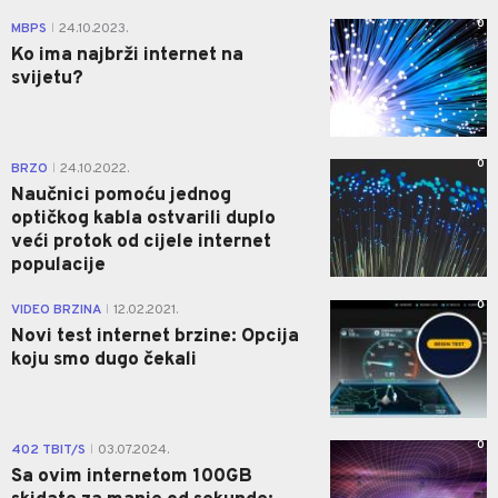
0
MBPS
24.10.2023.
|
Ko ima najbrži internet na
svijetu?
0
BRZO
24.10.2022.
|
Naučnici pomoću jednog
optičkog kabla ostvarili duplo
veći protok od cijele internet
populacije
0
VIDEO BRZINA
12.02.2021.
|
Novi test internet brzine: Opcija
koju smo dugo čekali
0
402 TBIT/S
03.07.2024.
|
Sa ovim internetom 100GB