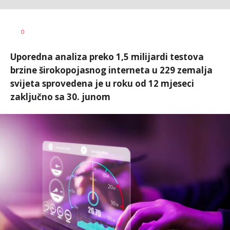
Dragana
AUTOR
0
Božić
Uporedna analiza preko 1,5 milijardi testova
brzine širokopojasnog interneta u 229 zemalja
svijeta sprovedena je u roku od 12 mjeseci
zaključno sa 30. junom