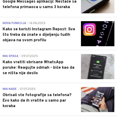
Google Messages aplikaciji: Nestaće sa
telefona primaoca u samo 3 koraka
0
NOVA FUNKCIJA
14.08.2025.
|
Kako se koristi Instagram Repost: Sve
što treba da znate o dijeljenju tuđih
objava na svom profilu
0
IMA SPASA
09.07.2025.
|
Kako vratiti obrisane WhatsApp
poruke: Reagujte odmah - biće kao da
se ništa nije desilo
0
IMA NADE
07.07.2025.
|
Obrisali ste fotografije sa telefona?
Evo kako da ih vratite u samo par
koraka