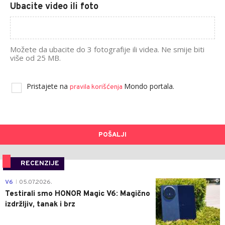
Ubacite video ili foto
Možete da ubacite do 3 fotografije ili videa. Ne smije biti
više od 25 MB.
Pristajete na
Mondo portala.
pravila korišćenja
POŠALJI
RECENZIJE
0
V6
05.07.2026.
|
Testirali smo HONOR Magic V6: Magično
izdržljiv, tanak i brz