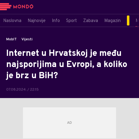
Naslovna
Najnovije
Info
Sport
Zabava
Magazin
M
MobIT
Vijesti
Internet u Hrvatskoj je među
najsporijima u Evropi, a koliko
je brz u BiH?
07.08.2024. / 22:15