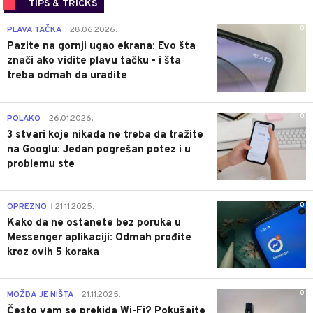
TIPS & TRICKS
0
PLAVA TAČKA
28.06.2026.
|
Pazite na gornji ugao ekrana: Evo šta
znači ako vidite plavu tačku - i šta
treba odmah da uradite
0
POLAKO
26.01.2026.
|
3 stvari koje nikada ne treba da tražite
na Googlu: Jedan pogrešan potez i u
problemu ste
0
OPREZNO
21.11.2025.
|
Kako da ne ostanete bez poruka u
Messenger aplikaciji: Odmah prođite
kroz ovih 5 koraka
0
MOŽDA JE NIŠTA
21.11.2025.
|
Često vam se prekida Wi-Fi? Pokušajte