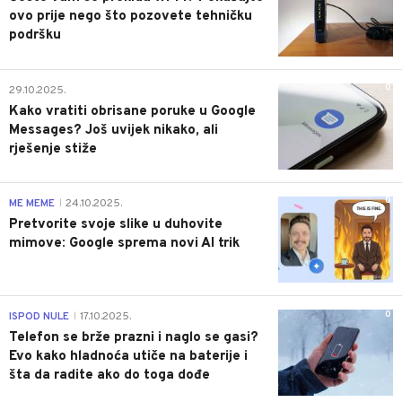
ovo prije nego što pozovete tehničku
podršku
0
29.10.2025.
Kako vratiti obrisane poruke u Google
Messages? Još uvijek nikako, ali
rješenje stiže
0
ME MEME
24.10.2025.
|
Pretvorite svoje slike u duhovite
mimove: Google sprema novi AI trik
0
ISPOD NULE
17.10.2025.
|
Telefon se brže prazni i naglo se gasi?
Evo kako hladnoća utiče na baterije i
šta da radite ako do toga dođe