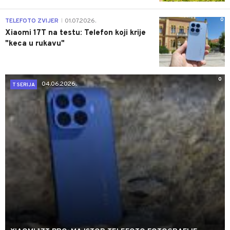
0
TELEFOTO ZVIJER
01.07.2026.
|
Xiaomi 17T na testu: Telefon koji krije
"keca u rukavu"
0
04.06.2026.
T SERIJA