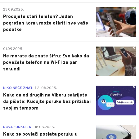
0
23.09.2025.
Prodajete stari telefon? Jedan
pogrešan korak može otkriti sve vaše
podatke
0
01.09.2025.
Ne morate da znate šifru: Evo kako da
povežete telefon na Wi-Fi za par
sekundi
0
NIKO NEĆE ZNATI
21.08.2025.
|
Kako da od drugih na Viberu sakrijete
da pišete: Kucajte poruke bez pritiska i
svojim tempom
0
NOVA FUNKCIJA
18.08.2025.
|
Kako se povlači poslata poruku u