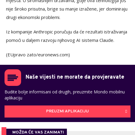
mjesta. U siromašnijim državama, gdje ova tehnologija još
nije široko prisutna, brige su manje izražene, jer dominiraju
drugi ekonomski problemi.
Iz kompanije Anthropic poručuju da će rezultati istraživanja
pomoći u daljem razvoju njihovog AI sistema Claude.
(EUpravo zato/euronews.com)
Naše vijesti ne morate da provjeravate
Budite bolje informisani od drugih, preuzmite Mondo mobilnu
aplikaciju
PREUZMI APLIKACIJU
MOŽDA ĆE VAS ZANIMATI