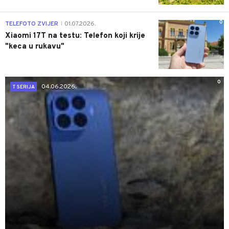
0
TELEFOTO ZVIJER
01.07.2026.
|
Xiaomi 17T na testu: Telefon koji krije
"keca u rukavu"
0
04.06.2026.
T SERIJA