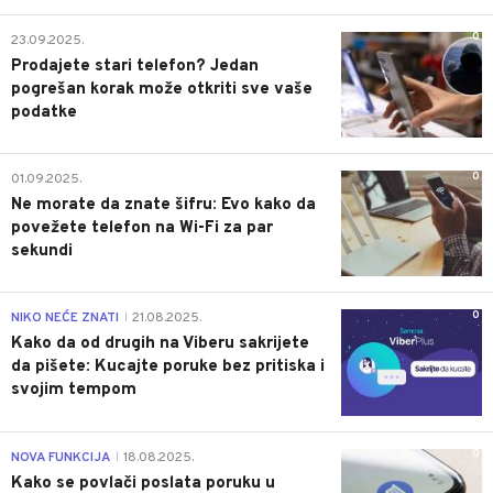
0
23.09.2025.
Prodajete stari telefon? Jedan
pogrešan korak može otkriti sve vaše
podatke
0
01.09.2025.
Ne morate da znate šifru: Evo kako da
povežete telefon na Wi-Fi za par
sekundi
0
NIKO NEĆE ZNATI
21.08.2025.
|
Kako da od drugih na Viberu sakrijete
da pišete: Kucajte poruke bez pritiska i
svojim tempom
0
NOVA FUNKCIJA
18.08.2025.
|
Kako se povlači poslata poruku u