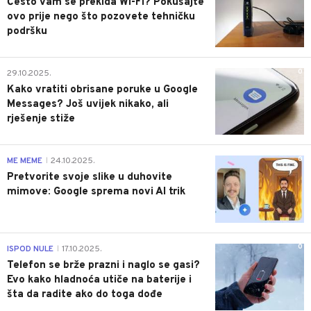
Često vam se prekida Wi-Fi? Pokušajte
ovo prije nego što pozovete tehničku
podršku
0
29.10.2025.
Kako vratiti obrisane poruke u Google
Messages? Još uvijek nikako, ali
rješenje stiže
0
ME MEME
24.10.2025.
|
Pretvorite svoje slike u duhovite
mimove: Google sprema novi AI trik
0
ISPOD NULE
17.10.2025.
|
Telefon se brže prazni i naglo se gasi?
Evo kako hladnoća utiče na baterije i
šta da radite ako do toga dođe