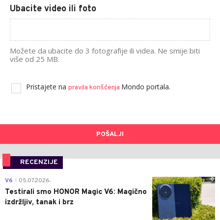
Ubacite video ili foto
Možete da ubacite do 3 fotografije ili videa. Ne smije biti
više od 25 MB.
Pristajete na
Mondo portala.
pravila korišćenja
POŠALJI
RECENZIJE
0
V6
05.07.2026.
|
Testirali smo HONOR Magic V6: Magično
izdržljiv, tanak i brz