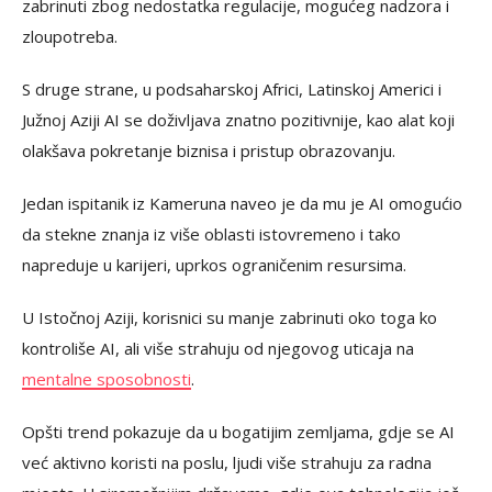
zabrinuti zbog nedostatka regulacije, mogućeg nadzora i
zloupotreba.
S druge strane, u podsaharskoj Africi, Latinskoj Americi i
Južnoj Aziji AI se doživljava znatno pozitivnije, kao alat koji
olakšava pokretanje biznisa i pristup obrazovanju.
Jedan ispitanik iz Kameruna naveo je da mu je AI omogućio
da stekne znanja iz više oblasti istovremeno i tako
napreduje u karijeri, uprkos ograničenim resursima.
U Istočnoj Aziji, korisnici su manje zabrinuti oko toga ko
kontroliše AI, ali više strahuju od njegovog uticaja na
mentalne sposobnosti
.
Opšti trend pokazuje da u bogatijim zemljama, gdje se AI
već aktivno koristi na poslu, ljudi više strahuju za radna