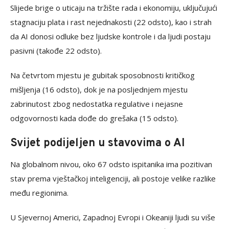
Slijede brige o uticaju na tržište rada i ekonomiju, uključujući
stagnaciju plata i rast nejednakosti (22 odsto), kao i strah
da AI donosi odluke bez ljudske kontrole i da ljudi postaju
pasivni (takođe 22 odsto).
Na četvrtom mjestu je gubitak sposobnosti kritičkog
mišljenja (16 odsto), dok je na posljednjem mjestu
zabrinutost zbog nedostatka regulative i nejasne
odgovornosti kada dođe do grešaka (15 odsto).
Svijet podijeljen u stavovima o AI
Na globalnom nivou, oko 67 odsto ispitanika ima pozitivan
stav prema vještačkoj inteligenciji, ali postoje velike razlike
među regionima.
U Sjevernoj Americi, Zapadnoj Evropi i Okeaniji ljudi su više