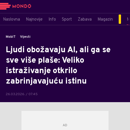
Naslovna
Najnovije
Info
Sport
Zabava
Magazin
M
MobIT
Vijesti
Ljudi obožavaju AI, ali ga se
sve više plaše: Veliko
istraživanje otkrilo
zabrinjavajuću istinu
26.03.2026. / 07:45