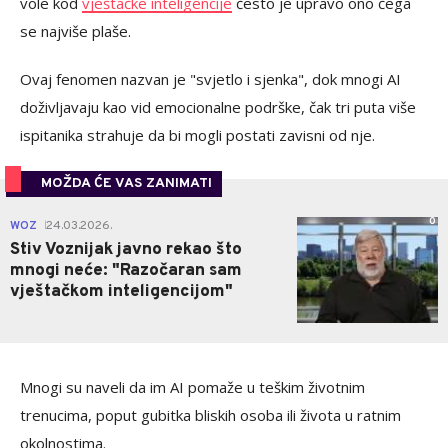
vole kod
vještačke inteligencije
često je upravo ono čega
se najviše plaše.
Ovaj fenomen nazvan je "svjetlo i sjenka", dok mnogi AI
doživljavaju kao vid emocionalne podrške, čak tri puta više
ispitanika strahuje da bi mogli postati zavisni od nje.
MOŽDA ĆE VAS ZANIMATI
0
WOZ
24.03.2026.
|
Stiv Voznijak javno rekao što
mnogi neće: "Razočaran sam
vještačkom inteligencijom"
Mnogi su naveli da im AI pomaže u teškim životnim
trenucima, poput gubitka bliskih osoba ili života u ratnim
okolnostima.