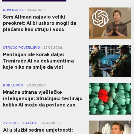
0
NOVI MODEL
23.03.2026.
|
Sem Altman najavio veliki
preokret: AI bi uskoro mogli da
plaćamo kao struju i vodu
0
STROGO POVERLJIVO
22.03.2026.
|
Pentagon ide korak dalje:
Treniraće AI na dokumentima
koje niko ne smije da vidi
0
POD LUPOM
20.03.2026.
|
Mračna strana vještačke
inteligencije: Stručnjaci testiraju
koliko AI može da postane zao
0
ZVIJEZDE I TRAČEVI
20.03.2026.
|
AI u službi sedme umjetnosti: