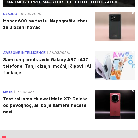
XIAOMI 17T PRO: MAJSTOR TELEFOTO FOTOGRAFIJE
0
SJAJNO
08.05.2026.
|
Honor 600 na testu: Nepogrešiv izbor
za uloženi novac
0
AWESOME INTELLIGENCE
26.03.2026.
|
Samsung predstavio Galaxy A57 i A37
telefone: Tanji dizajn, moćniji čipovi i AI
funkcije
0
MATE
13.03.2026.
|
Testirali smo Huawei Mate X7: Daleko
od povoljnog, ali bolje kamere nećete
naći