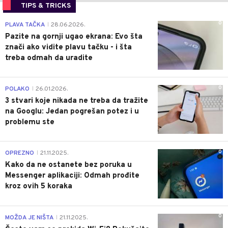
TIPS & TRICKS
0
PLAVA TAČKA
28.06.2026.
|
Pazite na gornji ugao ekrana: Evo šta
znači ako vidite plavu tačku - i šta
treba odmah da uradite
0
POLAKO
26.01.2026.
|
3 stvari koje nikada ne treba da tražite
na Googlu: Jedan pogrešan potez i u
problemu ste
0
OPREZNO
21.11.2025.
|
Kako da ne ostanete bez poruka u
Messenger aplikaciji: Odmah prođite
kroz ovih 5 koraka
0
MOŽDA JE NIŠTA
21.11.2025.
|