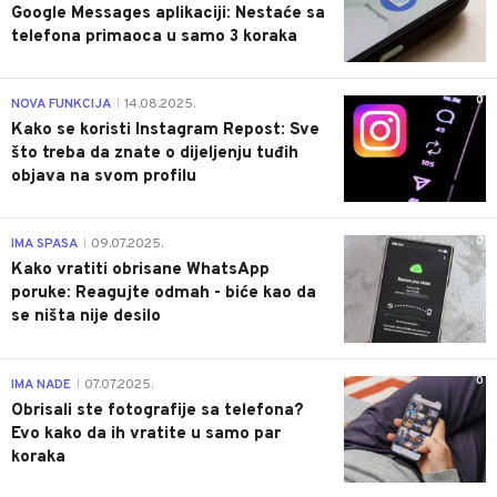
Google Messages aplikaciji: Nestaće sa
telefona primaoca u samo 3 koraka
0
NOVA FUNKCIJA
14.08.2025.
|
Kako se koristi Instagram Repost: Sve
što treba da znate o dijeljenju tuđih
objava na svom profilu
0
IMA SPASA
09.07.2025.
|
Kako vratiti obrisane WhatsApp
poruke: Reagujte odmah - biće kao da
se ništa nije desilo
0
IMA NADE
07.07.2025.
|
Obrisali ste fotografije sa telefona?
Evo kako da ih vratite u samo par
koraka