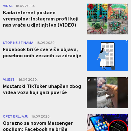
0
VIRAL
18.09.2020.
|
Kada internet postane
vremeplov: Instagram profil koji
nas vraća u djetinjstvo (VIDEO)
0
STOP NEISTINAMA
18.09.2020.
|
Facebook briše sve više objava,
posebno onih vezanih za zdravlje
0
VIJESTI
16.09.2020.
|
Mostarski TikToker uhapšen zbog
videa voza koji gazi povrće
0
OPET BRLJAJU
16.09.2020.
|
Oprezno sa novom Messenger
opcijom: Facebook ne briše