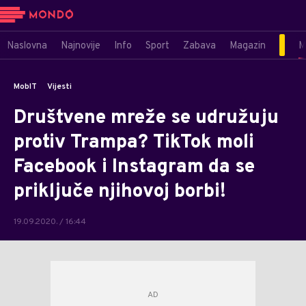
Naslovna
Najnovije
Info
Sport
Zabava
Magazin
M
MobIT
Vijesti
Društvene mreže se udružuju
protiv Trampa? TikTok moli
Facebook i Instagram da se
priključe njihovoj borbi!
19.09.2020. / 16:44