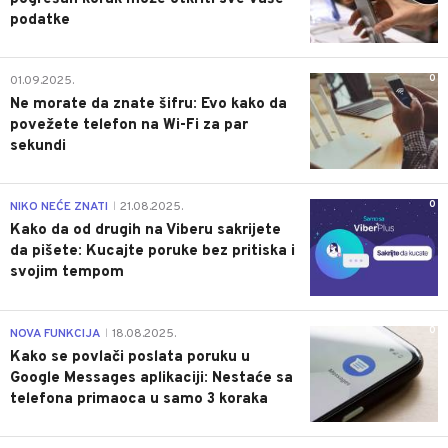
podatke
0
01.09.2025.
Ne morate da znate šifru: Evo kako da
povežete telefon na Wi-Fi za par
sekundi
0
NIKO NEĆE ZNATI
21.08.2025.
|
Kako da od drugih na Viberu sakrijete
da pišete: Kucajte poruke bez pritiska i
svojim tempom
0
NOVA FUNKCIJA
18.08.2025.
|
Kako se povlači poslata poruku u
Google Messages aplikaciji: Nestaće sa
telefona primaoca u samo 3 koraka