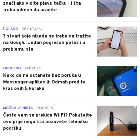
znači ako vidite plavu tačku - i šta
treba odmah da uradite
0
POLAKO
26.01.2026.
|
3 stvari koje nikada ne treba da tražite
na Googlu: Jedan pogrešan potez i u
problemu ste
0
OPREZNO
21.11.2025.
|
Kako da ne ostanete bez poruka u
Messenger aplikaciji: Odmah prođite
kroz ovih 5 koraka
0
MOŽDA JE NIŠTA
21.11.2025.
|
Često vam se prekida Wi-Fi? Pokušajte
ovo prije nego što pozovete tehničku
podršku