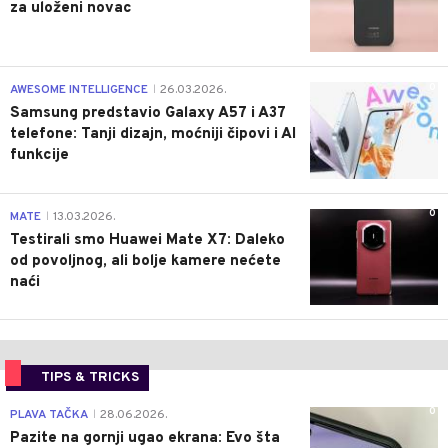
za uloženi novac
0
AWESOME INTELLIGENCE
26.03.2026.
|
Samsung predstavio Galaxy A57 i A37
telefone: Tanji dizajn, moćniji čipovi i AI
funkcije
0
MATE
13.03.2026.
|
Testirali smo Huawei Mate X7: Daleko
od povoljnog, ali bolje kamere nećete
naći
TIPS & TRICKS
0
PLAVA TAČKA
28.06.2026.
|
Pazite na gornji ugao ekrana: Evo šta