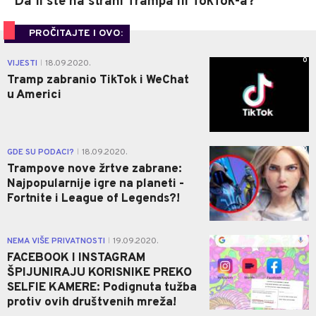
Da li ste na strani Trampa ili TokTok-a?
PROČITAJTE I OVO:
0
VIJESTI
18.09.2020.
|
Tramp zabranio TikTok i WeChat
u Americi
0
GDE SU PODACI?
18.09.2020.
|
Trampove nove žrtve zabrane:
Najpopularnije igre na planeti -
Fortnite i League of Legends?!
0
NEMA VIŠE PRIVATNOSTI
19.09.2020.
|
FACEBOOK I INSTAGRAM
ŠPIJUNIRAJU KORISNIKE PREKO
SELFIE KAMERE: Podignuta tužba
protiv ovih društvenih mreža!