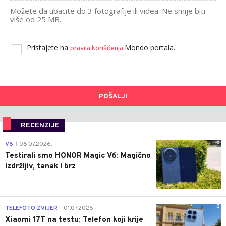
Možete da ubacite do 3 fotografije ili videa. Ne smije biti
više od 25 MB.
Pristajete na
Mondo portala.
pravila korišćenja
POŠALJI
RECENZIJE
0
V6
05.07.2026.
|
Testirali smo HONOR Magic V6: Magično
izdržljiv, tanak i brz
0
TELEFOTO ZVIJER
01.07.2026.
|
Xiaomi 17T na testu: Telefon koji krije