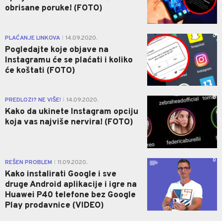
obrisane poruke! (FOTO)
0
PLAĆANJE LINKOVA
14.09.2020.
|
Pogledajte koje objave na
Instagramu će se plaćati i koliko
će koštati (FOTO)
0
PREDLOZI? NE VIŠE!
14.09.2020.
|
Kako da ukinete Instagram opciju
koja vas najviše nervira! (FOTO)
0
REŠEN PROBLEM
11.09.2020.
|
Kako instalirati Google i sve
druge Android aplikacije i igre na
Huawei P40 telefone bez Google
Play prodavnice (VIDEO)