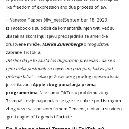
like freedom of expression and due process of law.
September 18, 2020
— Vanessa Pappas (@v_ness)
Iz Facebook-a su odbili da komentarišu njen tvit, već su
ukazali na skorašnju izjavu predsjednika te američke
društvene mreže,
Marka Zukenberga
o mogućstvu
zabrane TikTok-a.
„Mislim da je to zaista loš dugoročan presedan i da se s
njim treba postupati sa najvećom pažnjom, kakvo god
rješenje bilo!“
- rekao je Zukenberg prošlog mjeseca kada
je kritikovao i
Apple zbog ponašanja prema
programerima
. Nije samo TikTok u problemu zbog
Trampa! I dvije najpopularnije igre se nalaze pod istragom
zbog veze sa kineskom firmom Tencent, u pitanju su video
igre League of Legends i Fortnite.