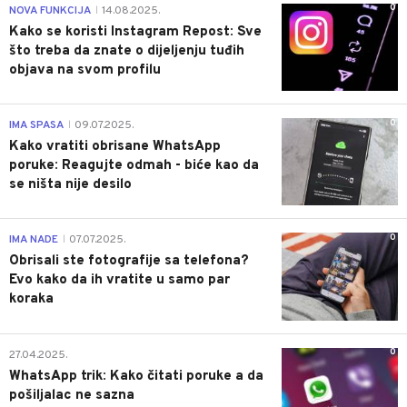
0
NOVA FUNKCIJA
14.08.2025.
|
Kako se koristi Instagram Repost: Sve
što treba da znate o dijeljenju tuđih
objava na svom profilu
0
IMA SPASA
09.07.2025.
|
Kako vratiti obrisane WhatsApp
poruke: Reagujte odmah - biće kao da
se ništa nije desilo
0
IMA NADE
07.07.2025.
|
Obrisali ste fotografije sa telefona?
Evo kako da ih vratite u samo par
koraka
0
27.04.2025.
WhatsApp trik: Kako čitati poruke a da
pošiljalac ne sazna