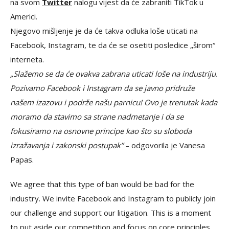
na svom
Twitter
nalogu vijest da će zabraniti TikTok u
Americi.
Njegovo mišljenje je da će takva odluka loše uticati na
Facebook, Instagram, te da će se osetiti posledice „širom“
interneta.
„Slažemo se da će ovakva zabrana uticati loše na industriju.
Pozivamo Facebook i Instagram da se javno pridruže
našem izazovu i podrže našu parnicu! Ovo je trenutak kada
moramo da stavimo sa strane nadmetanje i da se
fokusiramo na osnovne principe kao što su sloboda
izražavanja i zakonski postupak”
– odgovorila je Vanesa
Papas.
We agree that this type of ban would be bad for the
industry. We invite Facebook and Instagram to publicly join
our challenge and support our litigation. This is a moment
to put aside our competition and focus on core principles