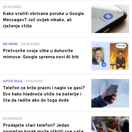
0
29.10.2025.
Kako vratiti obrisane poruke u Google
Messages? Još uvijek nikako, ali
rješenje stiže
0
ME MEME
24.10.2025.
|
Pretvorite svoje slike u duhovite
mimove: Google sprema novi AI trik
0
ISPOD NULE
17.10.2025.
|
Telefon se brže prazni i naglo se gasi?
Evo kako hladnoća utiče na baterije i
šta da radite ako do toga dođe
0
23.09.2025.
Prodajete stari telefon? Jedan
pogrešan korak može otkriti sve vaše