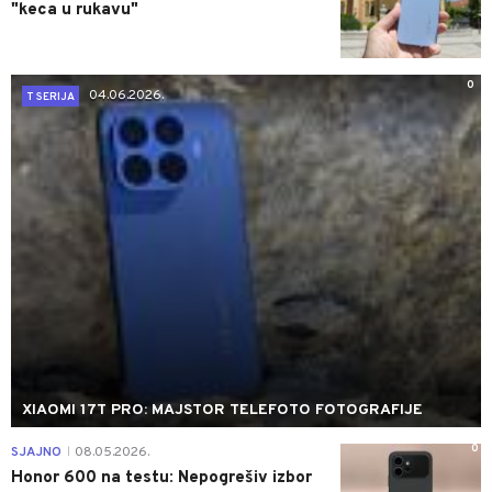
"keca u rukavu"
0
04.06.2026.
T SERIJA
XIAOMI 17T PRO: MAJSTOR TELEFOTO FOTOGRAFIJE
0
SJAJNO
08.05.2026.
|
Honor 600 na testu: Nepogrešiv izbor