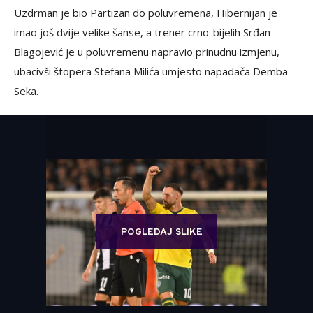
Uzdrman je bio Partizan do poluvremena, Hibernijan je
imao još dvije velike šanse, a trener crno-bijelih Srđan
Blagojević je u poluvremenu napravio prinudnu izmjenu,
ubacivši štopera Stefana Milića umjesto napadača Demba
Seka.
POGLEDAJ SLIKE