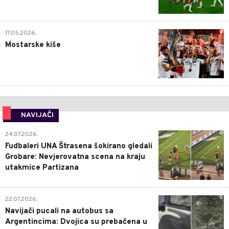
0
17.05.2026.
Mostarske kiše
NAVIJAČI
0
24.07.2026.
Fudbaleri UNA Štrasena šokirano gledali
Grobare: Nevjerovatna scena na kraju
utakmice Partizana
0
22.07.2026.
Navijači pucali na autobus sa
Argentincima: Dvojica su prebačena u