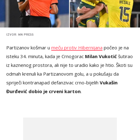
IZVOR: MN PRESS
Partizanov košmar u
meču protiv Hibernijana
počeo je na
isteku 34. minuta, kada je Crnogorac
Milan Vukotić
šutirao
iz kaznenog prostora, ali nije to uradio kako je htio. Škoti su
odmah krenuli ka Partizanovom golu, a u pokušaju da
spriječi kontranapad defanzivac crno-bijelih
Vukašin
Đurđević dobio je crveni karton
.