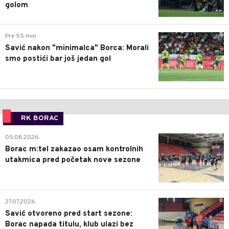
golom
0
Pre 55 min
Savić nakon "minimalca" Borca: Morali
smo postići bar još jedan gol
RK BORAC
0
05.08.2026.
Borac m:tel zakazao osam kontrolnih
utakmica pred početak nove sezone
0
27.07.2026.
Savić otvoreno pred start sezone:
Borac napada titulu, klub ulazi bez