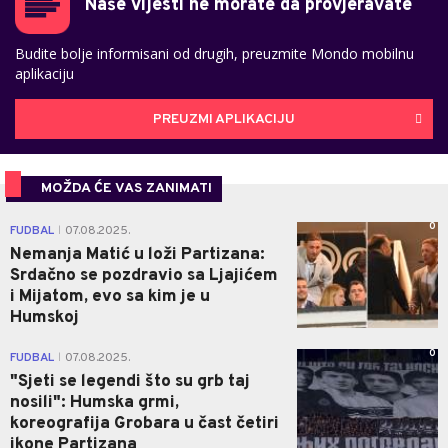
Naše vijesti ne morate da provjeravate
Budite bolje informisani od drugih, preuzmite Mondo mobilnu
aplikaciju
PREUZMI APLIKACIJU
MOŽDA ĆE VAS ZANIMATI
0
FUDBAL
07.08.2025.
|
Nemanja Matić u loži Partizana:
Srdačno se pozdravio sa Ljajićem
i Mijatom, evo sa kim je u
Humskoj
0
FUDBAL
07.08.2025.
|
"Sjeti se legendi što su grb taj
nosili": Humska grmi,
koreografija Grobara u čast četiri
ikone Partizana