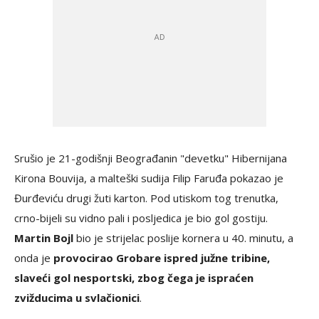
Srušio je 21-godišnji Beograđanin "devetku" Hibernijana
Kirona Bouvija, a malteški sudija Filip Faruđa pokazao je
Đurđeviću drugi žuti karton. Pod utiskom tog trenutka,
crno-bijeli su vidno pali i posljedica je bio gol gostiju.
Martin Bojl
bio je strijelac poslije kornera u 40. minutu, a
onda je
provocirao Grobare ispred južne tribine,
slaveći gol nesportski, zbog čega je ispraćen
zvižducima u svlačionici
.