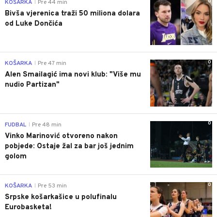
0
KOŠARKA
Pre 44 min
|
Bivša vjerenica traži 50 miliona dolara
od Luke Dončića
0
KOŠARKA
Pre 47 min
|
Alen Smailagić ima novi klub: "Više mu
nudio Partizan"
0
FUDBAL
Pre 48 min
|
Vinko Marinović otvoreno nakon
pobjede: Ostaje žal za bar još jednim
golom
0
KOŠARKA
Pre 53 min
|
Srpske košarkašice u polufinalu
Eurobasketa!