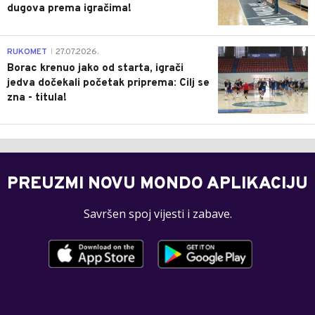
dugova prema igračima!
0
RUKOMET
27.07.2026.
|
Borac krenuo jako od starta, igrači
jedva dočekali početak priprema: Cilj se
zna - titula!
PREUZMI NOVU MONDO APLIKACIJU
Savršen spoj vijesti i zabave.