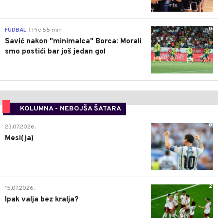
0
FUDBAL
Pre 55 min
|
Savić nakon "minimalca" Borca: Morali
smo postići bar još jedan gol
KOLUMNA - NEBOJŠA ŠATARA
0
23.07.2026.
Mesi(ja)
2
15.07.2026.
Ipak valja bez kralja?