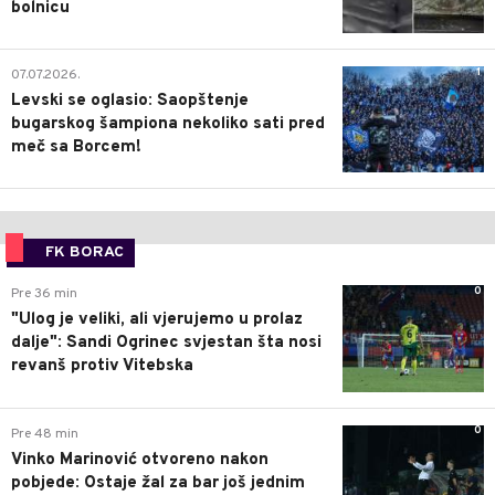
bolnicu
1
07.07.2026.
Levski se oglasio: Saopštenje
bugarskog šampiona nekoliko sati pred
meč sa Borcem!
FK BORAC
0
Pre 36 min
"Ulog je veliki, ali vjerujemo u prolaz
dalje": Sandi Ogrinec svjestan šta nosi
revanš protiv Vitebska
0
Pre 48 min
Vinko Marinović otvoreno nakon
pobjede: Ostaje žal za bar još jednim