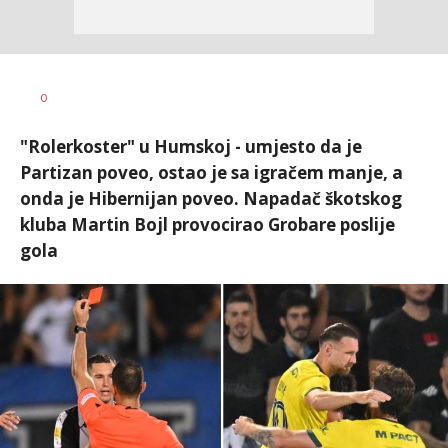
Bojan
AUTOR
0
Jakovljević
"Rolerkoster" u Humskoj - umjesto da je
Partizan poveo, ostao je sa igračem manje, a
onda je Hibernijan poveo. Napadač škotskog
kluba Martin Bojl provocirao Grobare poslije
gola