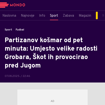
Naslovna
Najnovije
Info
Sport
Zabava
Magazin
M
Sport
Fudbal
Partizanov košmar od pet
minuta: Umjesto velike radosti
Grobara, Škot ih provocirao
pred Jugom
07.08.2025. / 22:46