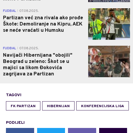
0
FUDBAL
07.08.2025.
|
Partizan već zna rivala ako prođe
Škote: Demoliranje na Kipru, AEK
se neće vraćati u Humsku
0
FUDBAL
07.08.2025.
|
Navijači Hibernijana "obojili"
Beograd u zeleno: Škot se u
majici sa likom Đokovića
zagrijava za Partizan
TAGOVI
FK PARTIZAN
HIBERNIJAN
KONFERENCIJSKA LIGA
PODIJELI