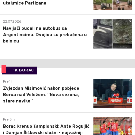
utakmice Partizana
0
22.07.2026.
Navijači pucali na autobus sa
Argentincima: Dvojica su prebačena u
bolnicu
FK BORAC
0
Pre 1 h
Zvjezdan Misimović nakon pobjede
Borca nad Veležom: “Nova sezona,
stare navike”
0
Pre 5 h
Borac krenuo šampionski: Ante Roguljić
i Damjan Šiškovski složni - najvažniji