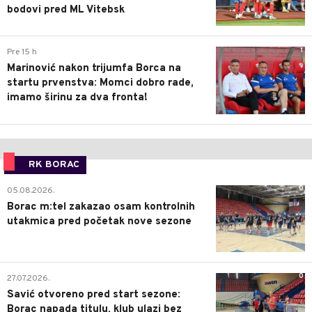
bodovi pred ML Vitebsk
1
Pre 15 h
Marinović nakon trijumfa Borca na
startu prvenstva: Momci dobro rade,
imamo širinu za dva fronta!
RK BORAC
0
05.08.2026.
Borac m:tel zakazao osam kontrolnih
utakmica pred početak nove sezone
0
27.07.2026.
Savić otvoreno pred start sezone:
Borac napada titulu, klub ulazi bez