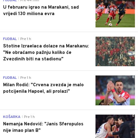
FUDBAL
Pre 44 min
|
U februaru igrao na Marakani, sad
vrijedi 130 miliona evra
0
FUDBAL
Pre 1 h
|
Stotine Izraelaca dolaze na Marakanu:
"Ne obraćamo pažnju koliko će
Zvezdinih biti na stadionu"
0
FUDBAL
Pre 1 h
|
Milan Rodić: "Crvena zvezda je malo
potcijenila Hapoel, ali prolazi"
0
KOŠARKA
Pre 1 h
|
Nemanja Nedović: "Janis Sferopulos
nije imao plan B"