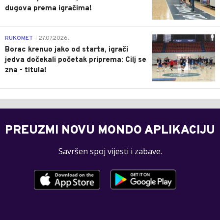
dugova prema igračima!
0
RUKOMET
27.07.2026.
|
Borac krenuo jako od starta, igrači
jedva dočekali početak priprema: Cilj se
zna - titula!
PREUZMI NOVU MONDO APLIKACIJU
Savršen spoj vijesti i zabave.