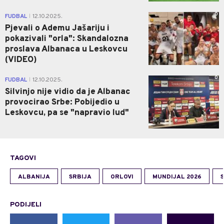
0
FUDBAL
12.10.2025.
|
Pjevali o Ademu Jašariju i
pokazivali "orla": Skandalozna
proslava Albanaca u Leskovcu
(VIDEO)
0
FUDBAL
12.10.2025.
|
Silvinjo nije vidio da je Albanac
provocirao Srbe: Pobijedio u
Leskovcu, pa se "napravio lud"
TAGOVI
ALBANIJA
SRBIJA
ORLOVI
MUNDIJAL 2026
PODIJELI