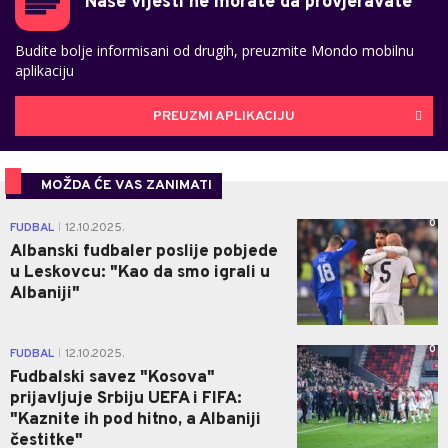
Naše vijesti ne morate da provjeravate
Budite bolje informisani od drugih, preuzmite Mondo mobilnu
aplikaciju
PREUZMI APLIKACIJU
MOŽDA ĆE VAS ZANIMATI
0
FUDBAL
12.10.2025.
|
Albanski fudbaler poslije pobjede
u Leskovcu: "Kao da smo igrali u
Albaniji"
0
FUDBAL
12.10.2025.
|
Fudbalski savez "Kosova"
prijavljuje Srbiju UEFA i FIFA:
"Kaznite ih pod hitno, a Albaniji
čestitke"