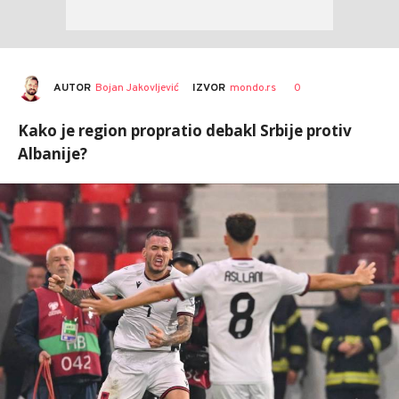
AUTOR
Bojan Jakovljević
0
IZVOR
mondo.rs
Kako je region propratio debakl Srbije protiv
Albanije?