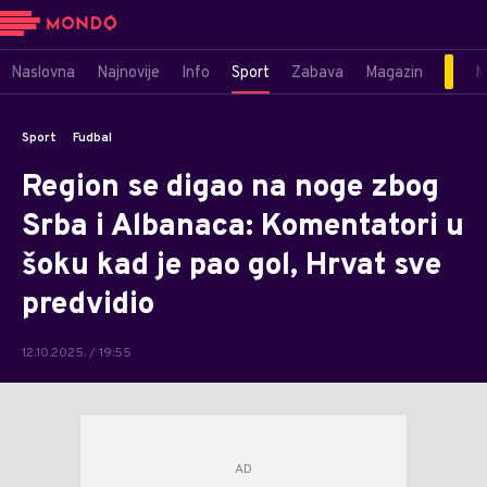
Naslovna
Najnovije
Info
Sport
Zabava
Magazin
M
Sport
Fudbal
Region se digao na noge zbog
Srba i Albanaca: Komentatori u
šoku kad je pao gol, Hrvat sve
predvidio
12.10.2025. / 19:55