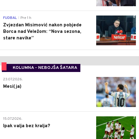
0
FUDBAL
Pre 1 h
|
Zvjezdan Misimović nakon pobjede
Borca nad Veležom: “Nova sezona,
stare navike”
KOLUMNA - NEBOJŠA ŠATARA
0
23.07.2026.
Mesi(ja)
2
15.07.2026.
Ipak valja bez kralja?