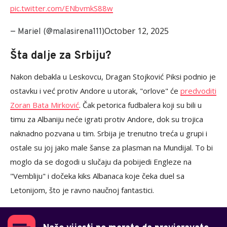
pic.twitter.com/ENbvmkS88w
October 12, 2025
— Mariel (@malasirena111)
Šta dalje za Srbiju?
Nakon debakla u Leskovcu, Dragan Stojković Piksi podnio je
ostavku i već protiv Andore u utorak, "orlove" će
predvoditi
Zoran Bata Mirković
. Čak petorica fudbalera koji su bili u
timu za Albaniju neće igrati protiv Andore, dok su trojica
naknadno pozvana u tim. Srbija je trenutno treća u grupi i
ostale su joj jako male šanse za plasman na Mundijal. To bi
moglo da se dogodi u slučaju da pobijedi Engleze na
"Vembliju" i dočeka kiks Albanaca koje čeka duel sa
Letonijom, što je ravno naučnoj fantastici.