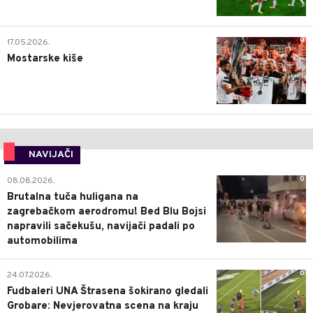
0
17.05.2026.
Mostarske kiše
NAVIJAČI
0
08.08.2026.
Brutalna tuča huligana na
zagrebačkom aerodromu! Bed Blu Bojsi
napravili sačekušu, navijači padali po
automobilima
0
24.07.2026.
Fudbaleri UNA Štrasena šokirano gledali
Grobare: Nevjerovatna scena na kraju