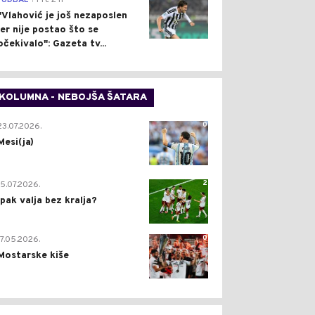
FUDBAL
Pre 2 h
"Vlahović je još nezaposlen
jer nije postao što se
očekivalo": Gazeta tv...
KOLUMNA - NEBOJŠA ŠATARA
0
23.07.2026.
Mesi(ja)
2
15.07.2026.
Ipak valja bez kralja?
0
17.05.2026.
Mostarske kiše