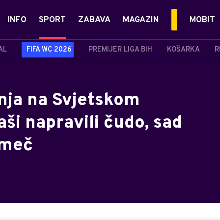
INFO
SPORT
ZABAVA
MAGAZIN
MOBIT
AL
FIFA WC 2026
PREMIJER LIGA BIH
KOŠARKA
R
dnja na Svjetskom
ši napravili čudo, sad
 meč