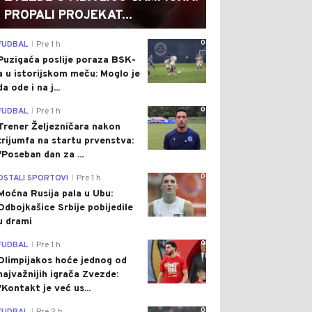
PROPALI PROJEKAT...
0
FUDBAL
Pre 1 h
|
Puzigaća poslije poraza BSK-
a u istorijskom meču: Moglo je
da ode i na j...
0
FUDBAL
Pre 1 h
|
Trener Željezničara nakon
trijumfa na startu prvenstva:
"Poseban dan za ...
0
OSTALI SPORTOVI
Pre 1 h
|
Moćna Rusija pala u Ubu:
Odbojkašice Srbije pobijedile
u drami
0
FUDBAL
Pre 1 h
|
Olimpijakos hoće jednog od
najvažnijih igrača Zvezde:
"Kontakt je već us...
0
|