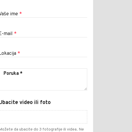
Vaše ime
*
E-mail
*
Lokacija
*
Ubacite video ili foto
Možete da ubacite do 3 fotografije ili videa. Ne