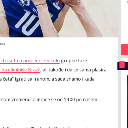
EDIA
 tri seta u posljednjem kolu
grupne faze
 da eliminiše Brazil
, ali takođe i da se sama plasira
 četa" igrati sa Iranom, a sada znamo i kada.
alnom vremenu, a igraće se od 14:00 po našem