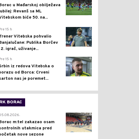
Borac u Mađarskoj obilježava
jubilej: Revanš sa ML
Vitebskom biće 50. na...
0
Pre 15 h
Trener Vitebska pohvalio
Banjalučane: Publika Borčev
12. igrač, uživanje...
0
Pre 15 h
Srbin iz redova Vitebska o
porazu od Borca: Crveni
karton nas je poremet...
RK BORAC
0
05.08.2026.
Borac m:tel zakazao osam
kontrolnih utakmica pred
početak nove sezone