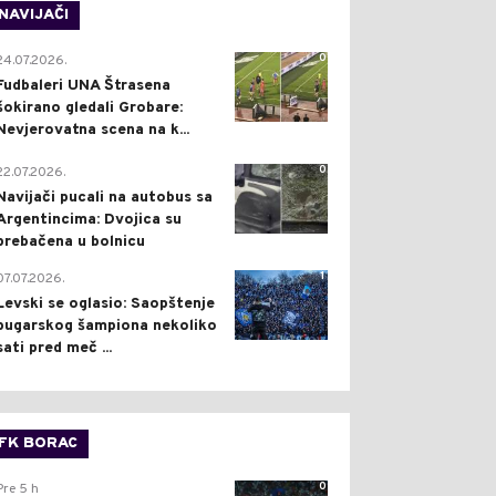
NAVIJAČI
0
24.07.2026.
Fudbaleri UNA Štrasena
šokirano gledali Grobare:
Nevjerovatna scena na k...
0
22.07.2026.
Navijači pucali na autobus sa
Argentincima: Dvojica su
prebačena u bolnicu
1
07.07.2026.
Levski se oglasio: Saopštenje
bugarskog šampiona nekoliko
sati pred meč ...
FK BORAC
0
Pre 5 h