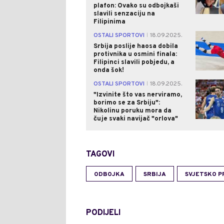
plafon: Ovako su odbojkaši
slavili senzaciju na
Filipinima
OSTALI SPORTOVI
18.09.2025.
|
Srbija poslije haosa dobila
protivnika u osmini finala:
Filipinci slavili pobjedu, a
onda šok!
OSTALI SPORTOVI
18.09.2025.
|
"Izvinite što vas nerviramo,
borimo se za Srbiju":
Nikolinu poruku mora da
čuje svaki navijač "orlova"
TAGOVI
ODBOJKA
SRBIJA
SVJETSKO 
PODIJELI