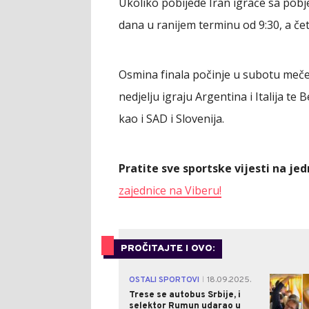
Ukoliko pobijede Iran igraće sa po
dana u ranijem terminu od 9:30, a če
Osmina finala počinje u subotu mečev
nedjelju igraju Argentina i Italija te 
kao i SAD i Slovenija.
Pratite sve sportske vijesti na j
zajednice na Viberu!
PROČITAJTE I OVO:
OSTALI SPORTOVI
18.09.2025.
|
Trese se autobus Srbije, i
selektor Rumun udarao u