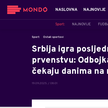
NASLOVNA
NAJNOVIJE
Sport:
NAJNOVIJE
FUDB
Sport
Ostali sportovi
Srbija igra poslje
prvenstvu: Odbojka
čekaju danima na
19.09.2025. / 08:01