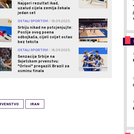
Najgori rezultat ikad,
uzalud cijela zemlja čekala
jedan set
0
0
OSTALI SPORTOVI
18.09.2025.
|
Srbiju nikad ne potcjenjujte:
Poslije ovog poena
odbojkaša, cijeli svijet ostao
bez teksta
0
0
OSTALI SPORTOVI
18.09.2025.
|
Senzacija Srbije na
Svjetskom prvenstvu:
"Orlovi" pregazili Brazil za
osminu finala
PRVENSTVO
IRAN