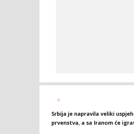
Dragan
AUTOR
0
Šutvić
Srbija je napravila veliki uspje
prvenstva, a sa Iranom će igrat