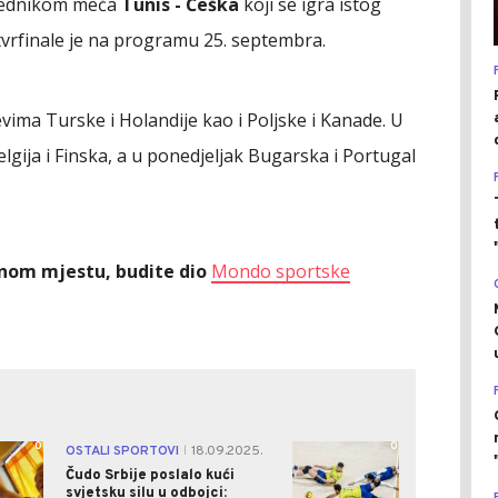
bjednikom meča
Tunis - Češka
koji se igra istog
tvrfinale je na programu 25. septembra.
ima Turske i Holandije kao i Poljske i Kanade. U
Belgija i Finska, a u ponedjeljak Bugarska i Portugal
ednom mjestu, budite dio
Mondo sportske
0
0
OSTALI SPORTOVI
18.09.2025.
|
Čudo Srbije poslalo kući
svjetsku silu u odbojci: