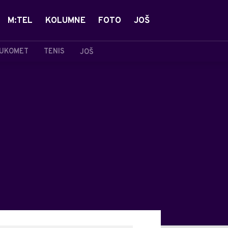
M:TEL
KOLUMNE
FOTO
JOŠ
UKOMET
TENIS
JOŠ