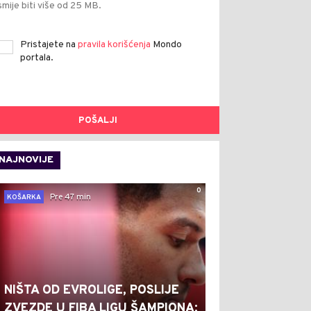
smije biti više od 25 MB.
Pristajete na
pravila korišćenja
Mondo
portala.
POŠALJI
NAJNOVIJE
0
Pre 47 min
KOŠARKA
NIŠTA OD EVROLIGE, POSLIJE
ZVEZDE U FIBA LIGU ŠAMPIONA: