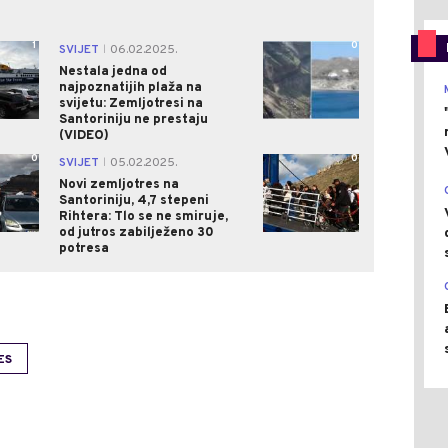
1
0
SVIJET
06.02.2025.
|
Nestala jedna od
najpoznatijih plaža na
svijetu: Zemljotresi na
Santoriniju ne prestaju
(VIDEO)
0
0
SVIJET
05.02.2025.
|
Novi zemljotres na
Santoriniju, 4,7 stepeni
Rihtera: Tlo se ne smiruje,
od jutros zabilježeno 30
potresa
ES