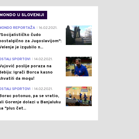
MONDO U SLOVENIJI
4
MONDO REPORTAŽA
16.02.2021.
|
"Socijalističko čudo
nostalgično za Jugoslavijom":
Velenje je izgubilo n...
1
OSTALI SPORTOVI
14.02.2021.
|
Vujović poslije poraza na
debiju: Igrači Borca kasno
shvatili da mogu!
3
OSTALI SPORTOVI
14.02.2021.
|
Borac potonuo, pa se vratio,
ali Gorenje dolazi u Banjaluku
sa "plus čet...