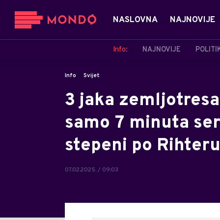
NASLOVNA
NAJNOVIJE
Info:
NAJNOVIJE
POLITI
Info
Svijet
3 jaka zemljotresa
samo 7 minuta seri
stepeni po Rihter
07.02.2025. / 09:03