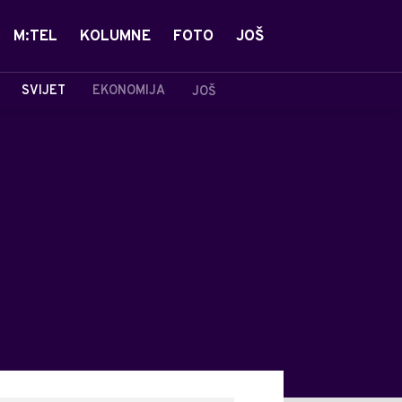
M:TEL
KOLUMNE
FOTO
JOŠ
SVIJET
EKONOMIJA
JOŠ