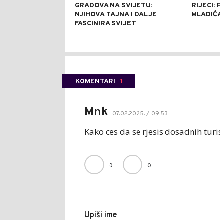
GRADOVA NA SVIJETU:
RIJECI:
NJIHOVA TAJNA I DALJE
MLADIĆ
FASCINIRA SVIJET
KOMENTARI
1
Mnk
07.02.2025. / 09:53
Kako ces da se rjesis dosadnih turis
0
0
Upiši ime