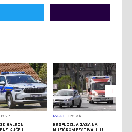
0
0
re 9 h
SVIJET
Pre 10 h
EKO
|
 SE BALKON
EKSPLOZIJA GASA NA
VIŠ
ENE KUĆE U
MUZIČKOM FESTIVALU U
ZA 