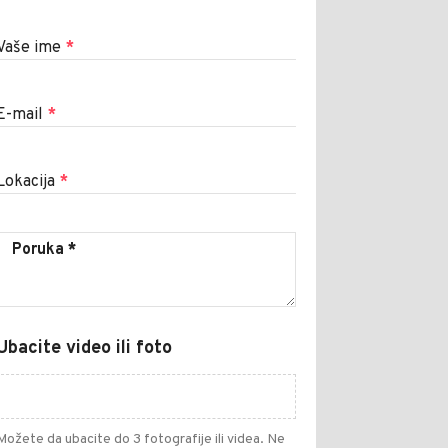
Vaše ime
*
E-mail
*
Lokacija
*
Ubacite video ili foto
Možete da ubacite do 3 fotografije ili videa. Ne