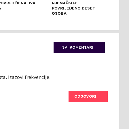
 POVRIJEĐENA DVA
NJEMAČKOJ:
EKO
A
POVRIJEĐENO DESET
ZEM
OSOBA
RES
SVI KOMENTARI
ta, izazovi frekvencije.
ODGOVORI