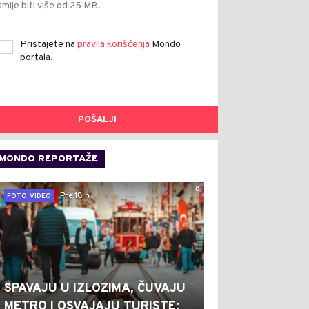
smije biti više od 25 MB.
Pristajete na
pravila korišćenja
Mondo
portala.
POŠALJI
MONDO REPORTAŽE
0
Pre 18 h
FOTO, VIDEO
SPAVAJU U IZLOZIMA, ČUVAJU
METRO I OSVAJAJU TURISTE: