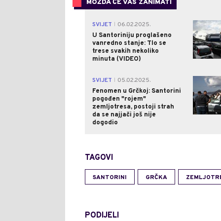
MOŽDA ĆE VAS ZANIMATI
SVIJET
06.02.2025.
|
U Santoriniju proglašeno
vanredno stanje: Tlo se
trese svakih nekoliko
minuta (VIDEO)
SVIJET
05.02.2025.
|
Fenomen u Grčkoj: Santorini
pogođen "rojem"
zemljotresa, postoji strah
da se najjači još nije
dogodio
TAGOVI
SANTORINI
GRČKA
ZEMLJOTR
PODIJELI