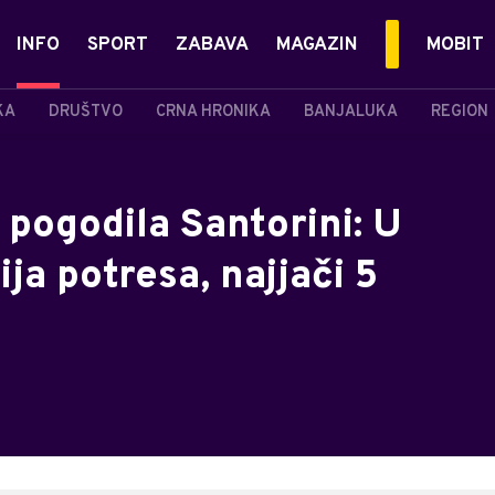
INFO
SPORT
ZABAVA
MAGAZIN
MOBIT
KA
DRUŠTVO
CRNA HRONIKA
BANJALUKA
REGION
 pogodila Santorini: U
ja potresa, najjači 5
u