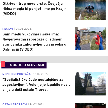
Otkriven trag nove vrste: Čovječja
ribica mogla bi ponijeti ime po Krajini
(VIDEO)
0
REGION
29.05.2026.
|
Sam među vukovima i šakalima:
Nevjerovatna reportaža o jedinom
stanovniku zaboravljenog zaseoka u
Dalmaciji (VIDEO)
MONDO U SLOVENIJI
4
MONDO REPORTAŽA
16.02.2021.
|
"Socijalističko čudo nostalgično za
Jugoslavijom": Velenje je izgubilo naziv,
ali je u duši ostalo Titovo!
1
OSTALI SPORTOVI
14.02.2021.
|