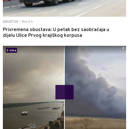
Pre 2 h
DRUŠTVO
|
Privremena obustava: U petak bez saobraćaja u
dijelu Ulice Prvog krajiškog korpusa
0
3 slika