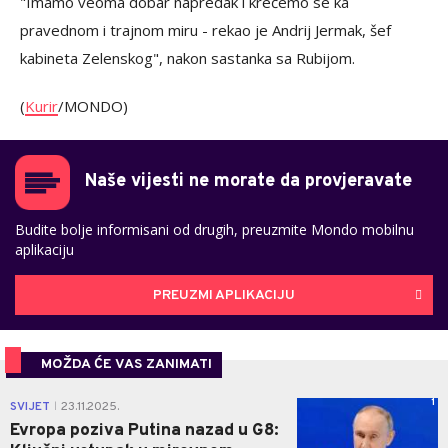
"Imamo veoma dobar napredak i krećemo se ka
pravednom i trajnom miru - rekao je Andrij Jermak, šef
kabineta Zelenskog", nakon sastanka sa Rubijom.
(
Kurir
/MONDO)
Naše vijesti ne morate da provjeravate
Budite bolje informisani od drugih, preuzmite Mondo mobilnu
aplikaciju
PREUZMI APLIKACIJU
MOŽDA ĆE VAS ZANIMATI
1
SVIJET
23.11.2025.
|
Evropa poziva Putina nazad u G8: