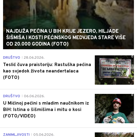
NAJDUŽA PEĆINA U BIH KRIJE JEZERO, HILJADE
ŠIŠMIŠA I KOSTI PEĆINSKOG MEDVJEDA STARE VIŠE
OD 20.000 GODINA (FOTO)
0
DRUŠTVO
28.06.2026.
|
Teslić čuva praistoriju: Rastuška pećina
kao svjedok života neandertalaca
(FOTO)
0
DRUŠTVO
06.06.2026.
|
U Mićinoj pećini s mladim naučnikom iz
BiH: Istina o šišmišima i mitu o kosi
(FOTO/VIDEO)
0
ZANIMLJIVOSTI
05.06.2026.
|