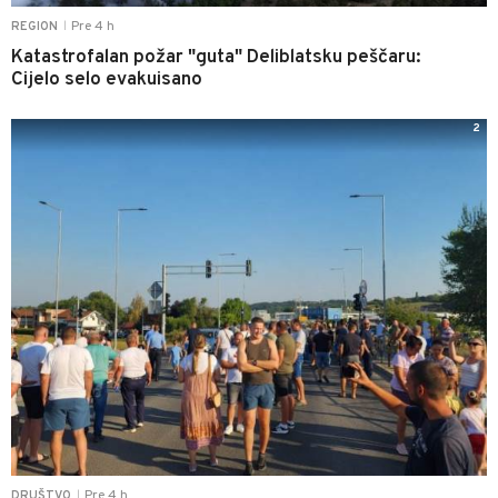
Pre 4 h
REGION
|
Katastrofalan požar "guta" Deliblatsku peščaru:
Cijelo selo evakuisano
2
Pre 4 h
DRUŠTVO
|