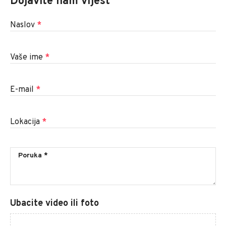
Dojavite nam vijest
Naslov
*
Vaše ime
*
E-mail
*
Lokacija
*
Ubacite video ili foto