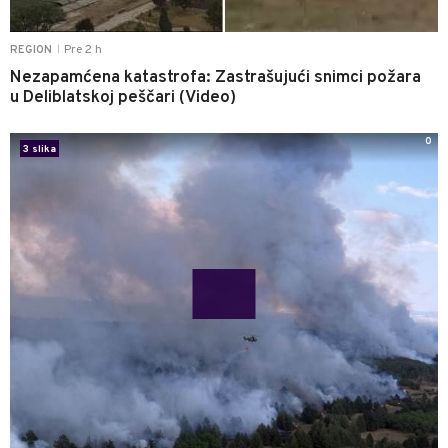
Pre 2 h
REGION
|
Nezapamćena katastrofa: Zastrašujući snimci požara
u Deliblatskoj peščari (Video)
0
3 slika