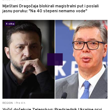
Mještani Dragočaja blokirali magistralni put i poslali
jasnu poruku: "Na 40 stepeni nemamo vode"
1
4 slika
Pre 4 h
REGION
|