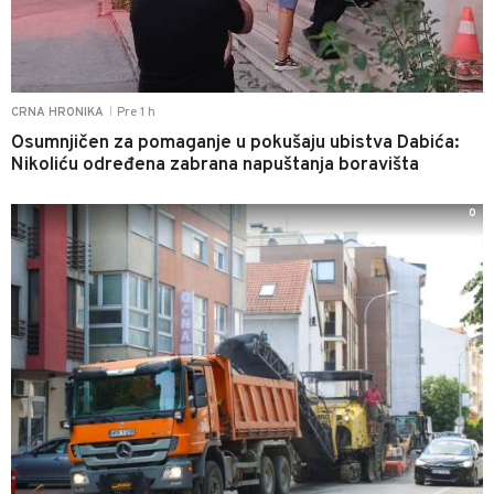
Pre 1 h
CRNA HRONIKA
|
Osumnjičen za pomaganje u pokušaju ubistva Dabića:
Nikoliću određena zabrana napuštanja boravišta
0