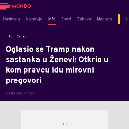
Naslovna
Najnovije
Info
Sport
Zabava
Magazin
M
Info
Svijet
Oglasio se Tramp nakon
sastanka u Ženevi: Otkrio u
kom pravcu idu mirovni
pregovori
24.11.2025. / 13:53