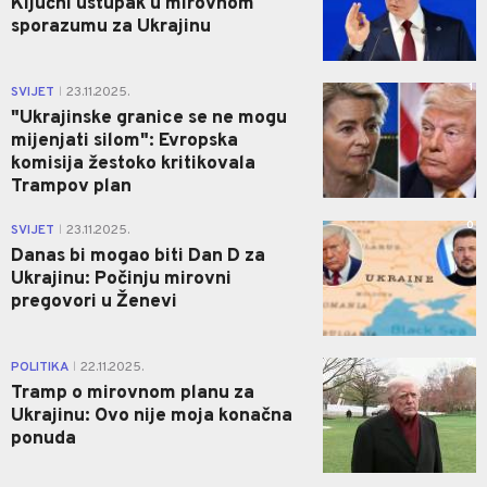
Ključni ustupak u mirovnom
sporazumu za Ukrajinu
1
SVIJET
23.11.2025.
|
"Ukrajinske granice se ne mogu
mijenjati silom": Evropska
komisija žestoko kritikovala
Trampov plan
0
SVIJET
23.11.2025.
|
Danas bi mogao biti Dan D za
Ukrajinu: Počinju mirovni
pregovori u Ženevi
0
POLITIKA
22.11.2025.
|
Tramp o mirovnom planu za
Ukrajinu: Ovo nije moja konačna
ponuda