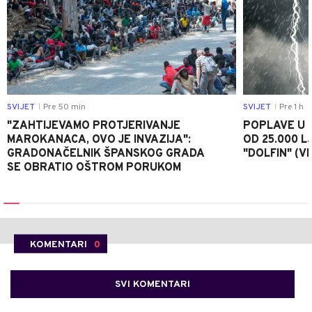
SVIJET
Pre 50 min
SVIJET
Pre 1 h
|
|
"ZAHTIJEVAMO PROTJERIVANJE
POPLAVE U K
MAROKANACA, OVO JE INVAZIJA":
OD 25.000 LJ
GRADONAČELNIK ŠPANSKOG GRADA
"DOLFIN" (V
SE OBRATIO OŠTROM PORUKOM
KOMENTARI
0
SVI KOMENTARI