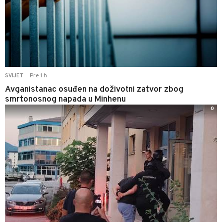
Pre 1 h
SVIJET
|
Avganistanac osuđen na doživotni zatvor zbog
smrtonosnog napada u Minhenu
0