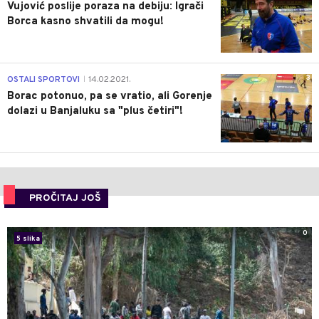
Vujović poslije poraza na debiju: Igrači
Borca kasno shvatili da mogu!
3
OSTALI SPORTOVI
14.02.2021.
|
Borac potonuo, pa se vratio, ali Gorenje
dolazi u Banjaluku sa "plus četiri"!
PROČITAJ JOŠ
0
5 slika