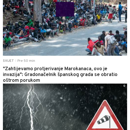
Pre 50 min
SVIJET
|
"Zahtijevamo protjerivanje Marokanaca, ovo je
invazija": Gradonačelnik španskog grada se obratio
oštrom porukom
0