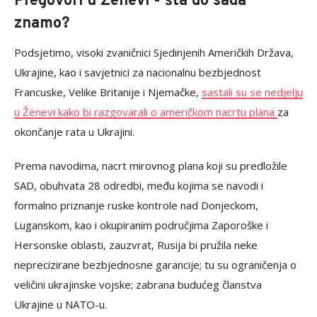
Pregovori u Ženevi - šta do sada
znamo?
Podsjetimo, visoki zvaničnici Sjedinjenih Američkih Država,
Ukrajine, kao i savjetnici za nacionalnu bezbjednost
Francuske, Velike Britanije i Njemačke,
sastali su se nedjelju
u Ženevi kako bi razgovarali o američkom nacrtu plana
za
okončanje rata u Ukrajini.
Prema navodima, nacrt mirovnog plana koji su predložile
SAD, obuhvata 28 odredbi, među kojima se navodi i
formalno priznanje ruske kontrole nad Donjeckom,
Luganskom, kao i okupiranim područjima Zaporoške i
Hersonske oblasti, zauzvrat, Rusija bi pružila neke
neprecizirane bezbjednosne garancije; tu su ograničenja o
veličini ukrajinske vojske; zabrana budućeg članstva
Ukrajine u NATO-u.