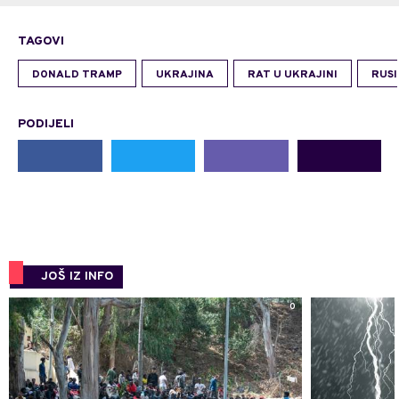
TAGOVI
DONALD TRAMP
UKRAJINA
RAT U UKRAJINI
RUSI
PODIJELI
JOŠ IZ INFO
0