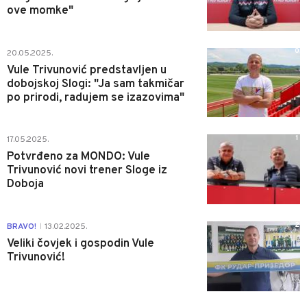
ove momke"
0
20.05.2025.
Vule Trivunović predstavljen u
dobojskoj Slogi: "Ja sam takmičar
po prirodi, radujem se izazovima"
1
17.05.2025.
Potvrđeno za MONDO: Vule
Trivunović novi trener Sloge iz
Doboja
2
BRAVO!
13.02.2025.
|
Veliki čovjek i gospodin Vule
Trivunović!