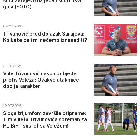
smo Sarajevo na jedan šut u okvir
gola (FOTO)
0
08.08.2025.
Trivunović pred dolazak Sarajeva:
Ko kaže da i mi nećemo iznenaditi?
0
26.07.2025.
Vule Trivunović nakon pobjede
protiv Veleža: Ovakve utakmice
dobija karakter
0
19.07.2025.
Sloga trijumfom završila pripreme:
Tim Vuleta Trivunovića spreman za
PL BiH i susret sa Veležom!