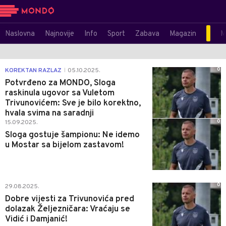
Naslovna
Najnovije
Info
Sport
Zabava
Magazin
M
0
KOREKTAN RAZLAZ
05.10.2025.
|
Potvrđeno za MONDO, Sloga
raskinula ugovor sa Vuletom
Trivunovićem: Sve je bilo korektno,
hvala svima na saradnji
0
15.09.2025.
Sloga gostuje šampionu: Ne idemo
u Mostar sa bijelom zastavom!
0
29.08.2025.
Dobre vijesti za Trivunovića pred
dolazak Željezničara: Vraćaju se
Vidić i Damjanić!