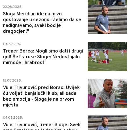
0
22.08.2025.
Sloga Meridian ide na prvo
gostovanje u sezoni: "Želimo da se
nadigravamo, svaki bod je
dragocjen!"
1
17.08.2025.
Trener Borca: Mogli smo dati i drugi
gol! Šef struke Sloge: Nedostajalo
mirnoće i hrabrosti
0
15.08.2025.
Vule Trivunović pred Borac: Uvijek
ću voljeti banjalučki klub, ali sada
bez emocija - Sloga je na prvom
mjestu
0
09.08.2025.
Vule Trivunović, trener Sloge: Sveli