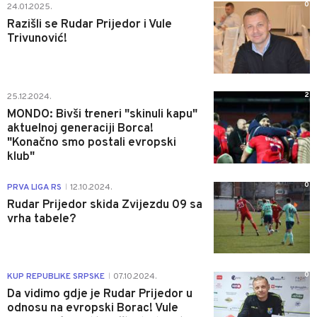
0
24.01.2025.
Razišli se Rudar Prijedor i Vule
Trivunović!
2
25.12.2024.
MONDO: Bivši treneri "skinuli kapu"
aktuelnoj generaciji Borca!
"Konačno smo postali evropski
klub"
0
PRVA LIGA RS
12.10.2024.
|
Rudar Prijedor skida Zvijezdu 09 sa
vrha tabele?
0
KUP REPUBLIKE SRPSKE
07.10.2024.
|
Da vidimo gdje je Rudar Prijedor u
odnosu na evropski Borac! Vule