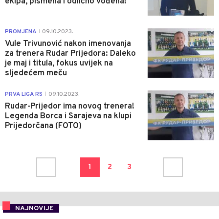
ekipa, pismena i odlično vođena!
0
PROMJENA
09.10.2023.
|
Vule Trivunović nakon imenovanja
za trenera Rudar Prijedora: Daleko
je maj i titula, fokus uvijek na
sljedećem meču
0
PRVA LIGA RS
09.10.2023.
|
Rudar-Prijedor ima novog trenera!
Legenda Borca i Sarajeva na klupi
Prijedorčana (FOTO)
1
2
3
NAJNOVIJE