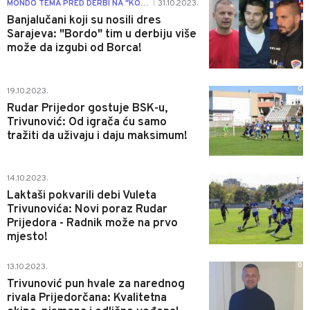
1
MONDO TEMA PRED DERBI NA "KOŠEVU"
31.10.2023.
|
Banjalučani koji su nosili dres
Sarajeva: "Bordo" tim u derbiju više
može da izgubi od Borca!
0
19.10.2023.
Rudar Prijedor gostuje BSK-u,
Trivunović: Od igrača ću samo
tražiti da uživaju i daju maksimum!
0
14.10.2023.
Laktaši pokvarili debi Vuleta
Trivunovića: Novi poraz Rudar
Prijedora - Radnik može na prvo
mjesto!
0
13.10.2023.
Trivunović pun hvale za narednog
rivala Prijedorčana: Kvalitetna