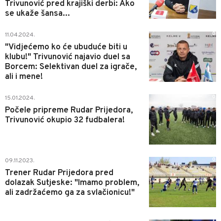
Trivunović pred krajiški derbi: Ako
se ukaže šansa...
0
11.04.2024.
"Vidjećemo ko će ubuduće biti u
klubu!" Trivunović najavio duel sa
Borcem: Selektivan duel za igrače,
ali i mene!
0
15.01.2024.
Počele pripreme Rudar Prijedora,
Trivunović okupio 32 fudbalera!
0
09.11.2023.
Trener Rudar Prijedora pred
dolazak Sutjeske: "Imamo problem,
ali zadržaćemo ga za svlačionicu!"