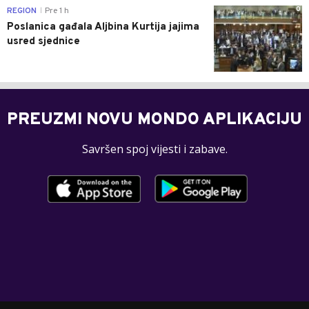
0
REGION
Pre 1 h
|
Poslanica gađala Aljbina Kurtija jajima
usred sjednice
PREUZMI NOVU MONDO APLIKACIJU
Savršen spoj vijesti i zabave.