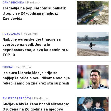
0
CRNA HRONIKA
Pre 4 min
|
Tragedija na popularnom kupalištu:
Utopio se 24-godišnji mladić iz
Zavidovića
0
PUTOVANJA
Pre 25 min
|
Najbolje evropske destinacije za
sportove na vodi: Jedna je
neprikosnovena, a evo ko dominira u
TOP 10
0
FUDBAL
Pre 32 min
|
Iza suza Lionela Mesija krije se
najljepša priča o ocu: Nikome ovo nije
rekao, samo on zna kroz šta su prošli
0
ZVIJEZDE I TRAČEVI
Pre 41 min
|
Gučijeva bivša žena hospitalizovana:
Osuđena na 26 godina za njegovo