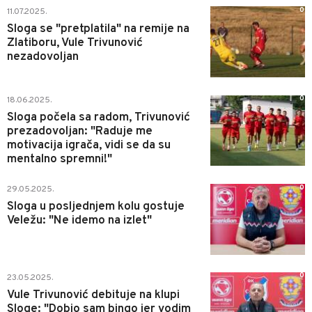
0
11.07.2025.
Sloga se "pretplatila" na remije na
Zlatiboru, Vule Trivunović
nezadovoljan
0
18.06.2025.
Sloga počela sa radom, Trivunović
prezadovoljan: "Raduje me
motivacija igrača, vidi se da su
mentalno spremni!"
0
29.05.2025.
Sloga u posljednjem kolu gostuje
Veležu: "Ne idemo na izlet"
0
23.05.2025.
Vule Trivunović debituje na klupi
Sloge: "Dobio sam bingo jer vodim