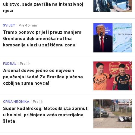
ubistvo, sada završila na intenzivnoj
njezi
0
SVIJET
Pre 45 min
|
Tramp ponovo prijeti preuzimanjem
Grenlanda dok američka naftna
kompanija ulazi u zaštićenu zonu
0
FUDBAL
Pre 1 h
|
Arsenal doveo jedno od najvećih
pojačanja ikada! Za Brazilca plaćena
ozbiljna suma novca!
0
CRNA HRONIKA
Pre 1 h
|
Sudar kod Brčkog: Motociklista zbrinut
u bolnici, pričinjena veća materijalna
šteta