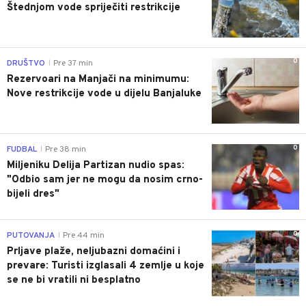
Štednjom vode spriječiti restrikcije
0
DRUŠTVO
Pre 37 min
|
Rezervoari na Manjači na minimumu:
Nove restrikcije vode u dijelu Banjaluke
0
FUDBAL
Pre 38 min
|
Miljeniku Delija Partizan nudio spas:
"Odbio sam jer ne mogu da nosim crno-
bijeli dres"
0
PUTOVANJA
Pre 44 min
|
Prljave plaže, neljubazni domaćini i
prevare: Turisti izglasali 4 zemlje u koje
se ne bi vratili ni besplatno