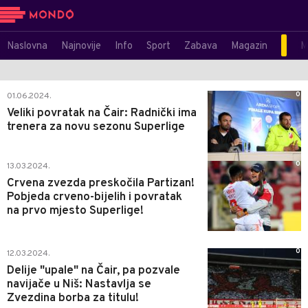
Naslovna
Najnovije
Info
Sport
Zabava
Magazin
M
0
01.06.2024.
Veliki povratak na Čair: Radnički ima
trenera za novu sezonu Superlige
0
13.03.2024.
Crvena zvezda preskočila Partizan!
Pobjeda crveno-bijelih i povratak
na prvo mjesto Superlige!
0
12.03.2024.
Delije "upale" na Čair, pa pozvale
navijače u Niš: Nastavlja se
Zvezdina borba za titulu!