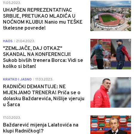
0
11.05.2023.
UHAPŠEN REPREZENTATIVAC
SRBIJE, PRETUKAO MLADIĆA U
NOĆNOM KLUBU! Nanio mu TEŠKE
tkelesne povrede!
0
HAOS
21.04.2023.
|
"ZEMLJAČE, DAJ OTKAZ"
SKANDAL NA KONFERENCIJI!
Sukob bivših trenera Borca: Vidi se
koliko si bitan!
0
KRATKO I JASNO
17.03.2023.
|
RADNIČKI DEMANTUJE: NE
MIJENJAMO TRENERA! Priča se o
dolasku Baždarevića, Nišlije vjeruju
u Šarca
0
17.03.2023.
Baždarević mijenja Lalatovića na
klupi Radničkog!?