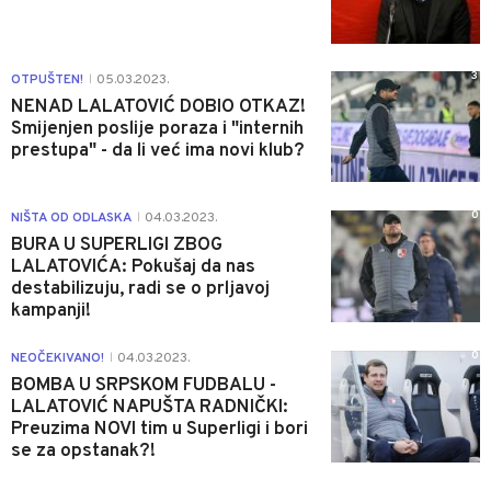
3
OTPUŠTEN!
05.03.2023.
|
NENAD LALATOVIĆ DOBIO OTKAZ!
Smijenjen poslije poraza i "internih
prestupa" - da li već ima novi klub?
0
NIŠTA OD ODLASKA
04.03.2023.
|
BURA U SUPERLIGI ZBOG
LALATOVIĆA: Pokušaj da nas
destabilizuju, radi se o prljavoj
kampanji!
0
NEOČEKIVANO!
04.03.2023.
|
BOMBA U SRPSKOM FUDBALU -
LALATOVIĆ NAPUŠTA RADNIČKI:
Preuzima NOVI tim u Superligi i bori
se za opstanak?!