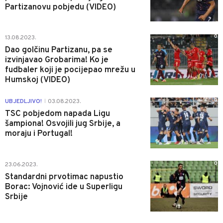
Partizanovu pobjedu (VIDEO)
0
13.08.2023.
Dao golčinu Partizanu, pa se
izvinjavao Grobarima! Ko je
fudbaler koji je pocijepao mrežu u
Humskoj (VIDEO)
0
UBJEDLJIVO!
03.08.2023.
|
TSC pobjedom napada Ligu
šampiona! Osvojili jug Srbije, a
moraju i Portugal!
0
23.06.2023.
Standardni prvotimac napustio
Borac: Vojnović ide u Superligu
Srbije