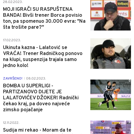
0
28.02.2023.
MOJI IGRAČI SU RASPUŠTENA
BANDA! Bivši trener Borca povisio
ton, pa spomenuo 30.000 evra: "Na
šta trošite pare?"
1
17.02.2023.
Ukinuta kazna - Lalatović se
VRAĆA! Trener Radničkog ponovo
na klupi, suspenzija trajala samo
jedno kolo!
ZAVRŠENO!
08.02.2023.
|
0
BOMBA U SUPERLIGI -
PARTIZANOVO DIJETE JE
LALATOVIĆEV DŽOKER! Radnički
čekao kraj, pa doveo najveće
zimsko pojačanje
0
12.11.2022.
Sudija mi rekao - Moram da te