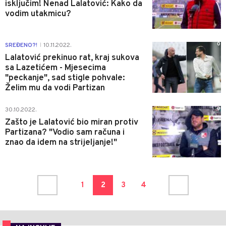
isključim! Nenad Lalatović: Kako da
vodim utakmicu?
0
SREĐENO?!
10.11.2022.
|
Lalatović prekinuo rat, kraj sukova
sa Lazetićem - Mjesecima
"peckanje", sad stigle pohvale:
Želim mu da vodi Partizan
0
30.10.2022.
Zašto je Lalatović bio miran protiv
Partizana? "Vodio sam računa i
znao da idem na strijeljanje!"
1
2
3
4