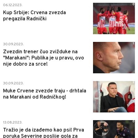
0
06.12.2023.
Kup Srbije: Crvena zvezda
pregazila Radnički
1
30.09.2023.
Zvezdin trener čuo zvižduke na
"Marakani": Publika je u pravu, ovo
nije dobro za srce!
2
30.09.2023.
Muke Crvene zvezde traju - drhtala
na Marakani od Radničkog!
0
13.08.2023.
Tražio je da izađemo kao psi! Prva
poruka Severine poslije gola za