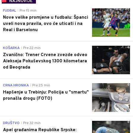
NAJNOVIJE
0
FUDBAL
Pre 15 min
|
Nove velike promjene u fudbalu: Španci
uveli nova pravila, ovo će uticati i na
Real i Barselonu
0
KOŠARKA
Pre 22 min
|
Zvanično: Trener Crvene zvezde odveo
Alekseja Pokuševskog 1300 kilometara
od Beograda
0
CRNA HRONIKA
Pre 25 min
|
Hapšenje u Trebinju: Policija u "smartu"
pronašla drogu (FOTO)
0
DRUŠTVO
Pre 32 min
|
Apel građanima Republike Srpske: