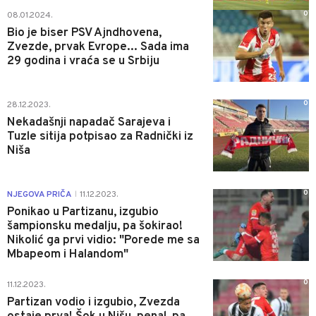
0
08.01.2024.
Bio je biser PSV Ajndhovena,
Zvezde, prvak Evrope... Sada ima
29 godina i vraća se u Srbiju
0
28.12.2023.
Nekadašnji napadač Sarajeva i
Tuzle sitija potpisao za Radnički iz
Niša
0
NJEGOVA PRIČA
11.12.2023.
|
Ponikao u Partizanu, izgubio
šampionsku medalju, pa šokirao!
Nikolić ga prvi vidio: "Porede me sa
Mbapeom i Halandom"
0
11.12.2023.
Partizan vodio i izgubio, Zvezda