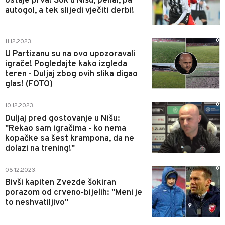
ostaje prva! Šok u Nišu, penal, pa
autogol, a tek slijedi vječiti derbi!
0
11.12.2023.
U Partizanu su na ovo upozoravali
igrače! Pogledajte kako izgleda
teren - Duljaj zbog ovih slika digao
glas! (FOTO)
0
10.12.2023.
Duljaj pred gostovanje u Nišu:
"Rekao sam igračima - ko nema
kopačke sa šest krampona, da ne
dolazi na trening!"
0
06.12.2023.
Bivši kapiten Zvezde šokiran
porazom od crveno-bijelih: "Meni je
to neshvatiljivo"