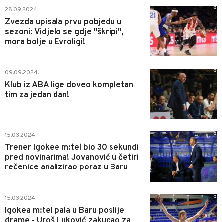
0
28.09.2024.
Zvezda upisala prvu pobjedu u
sezoni: Vidjelo se gdje "škripi",
mora bolje u Evroligi!
0
09.09.2024.
Klub iz ABA lige doveo kompletan
tim za jedan dan!
0
15.03.2024.
Trener Igokee m:tel bio 30 sekundi
pred novinarima! Jovanović u četiri
rečenice analizirao poraz u Baru
0
15.03.2024.
Igokea m:tel pala u Baru poslije
drame - Uroš Luković zakucao za