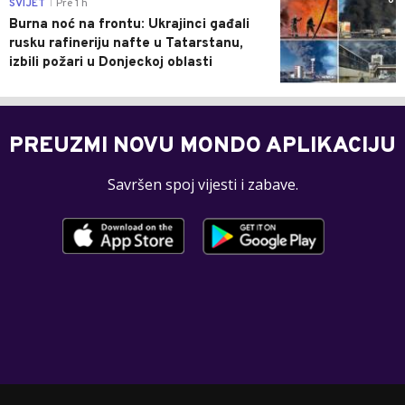
0
SVIJET
Pre 1 h
|
Burna noć na frontu: Ukrajinci gađali
rusku rafineriju nafte u Tatarstanu,
izbili požari u Donjeckoj oblasti
PREUZMI NOVU MONDO APLIKACIJU
Savršen spoj vijesti i zabave.