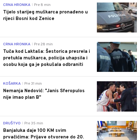
0
CRNA HRONIKA
Pre 8 min
|
Tijelo starijeg muškarca pronađeno u
rijeci Bosni kod Zenice
0
CRNA HRONIKA
Pre 28 min
|
Tuča kod Laktaša: Šestorica presrela i
pretukla muškarca, policija uhapsila i
osobu koja ga je pokušala odbraniti
0
KOŠARKA
Pre 31 min
|
Nemanja Nedović: "Janis Sferopulos
nije imao plan B"
0
DRUŠTVO
Pre 35 min
|
Banjaluka daje 100 KM svim
prvačićima: Prijave otvorene do 20.