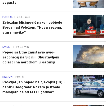
avgusta
0
FUDBAL
Pre 45 min
|
Zvjezdan Misimović nakon pobjede
Borca nad Veležom: “Nova sezona,
stare navike”
0
SVIJET
Pre 52 min
|
Pepeo sa Etne zaustavio avio-
saobraćaj na Siciliji: Obustavljeni
dolasci na aerodrom u Kataniji
0
REGION
Pre 1 h
|
Rasvijetljen napad na djevojku (18) u
centru Beograda: Nožem je izbole
maloljetnice od 13 i 15 godina?