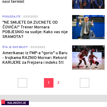
novi termin!
0
POGLEDAJTE
03.01.2023.
|
"NE SMIJETE DA ZUCNETE OD
ČOVIĆA!" Trener Mornara
POBJESNIO na sudije: Kako vas nije
SRAMOTA?
0
ŠTA JE OVO BILO?!
03.01.2023.
|
Amerikanac iz FMP-a "gorio" u Baru
- trojkama RAZNIO Mornar: Rekord
KARIJERE za Frejzera i indeks 51!
1
2
NAJNOVIJE