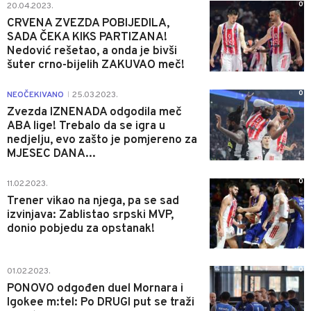
0
20.04.2023.
CRVENA ZVEZDA POBIJEDILA,
SADA ČEKA KIKS PARTIZANA!
Nedović rešetao, a onda je bivši
šuter crno-bijelih ZAKUVAO meč!
0
NEOČEKIVANO
25.03.2023.
|
Zvezda IZNENADA odgodila meč
ABA lige! Trebalo da se igra u
nedjelju, evo zašto je pomjereno za
MJESEC DANA...
0
11.02.2023.
Trener vikao na njega, pa se sad
izvinjava: Zablistao srpski MVP,
donio pobjedu za opstanak!
0
01.02.2023.
PONOVO odgođen duel Mornara i
Igokee m:tel: Po DRUGI put se traži