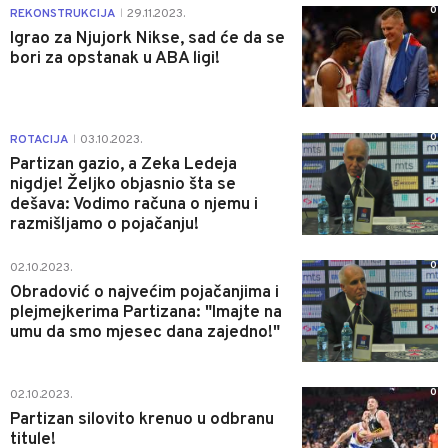
0
REKONSTRUKCIJA
29.11.2023.
|
Igrao za Njujork Nikse, sad će da se
bori za opstanak u ABA ligi!
0
ROTACIJA
03.10.2023.
|
Partizan gazio, a Zeka Ledeja
nigdje! Željko objasnio šta se
dešava: Vodimo računa o njemu i
razmišljamo o pojačanju!
0
02.10.2023.
Obradović o najvećim pojačanjima i
plejmejkerima Partizana: "Imajte na
umu da smo mjesec dana zajedno!"
0
02.10.2023.
Partizan silovito krenuo u odbranu
titule!