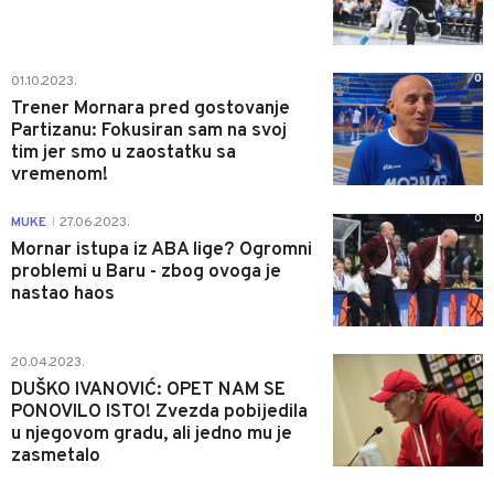
0
01.10.2023.
Trener Mornara pred gostovanje
Partizanu: Fokusiran sam na svoj
tim jer smo u zaostatku sa
vremenom!
0
MUKE
27.06.2023.
|
Mornar istupa iz ABA lige? Ogromni
problemi u Baru - zbog ovoga je
nastao haos
0
20.04.2023.
DUŠKO IVANOVIĆ: OPET NAM SE
PONOVILO ISTO! Zvezda pobijedila
u njegovom gradu, ali jedno mu je
zasmetalo