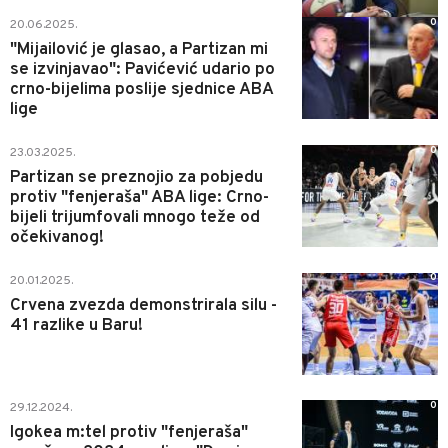
0
20.06.2025.
"Mijailović je glasao, a Partizan mi
se izvinjavao": Pavićević udario po
crno-bijelima poslije sjednice ABA
lige
0
23.03.2025.
Partizan se preznojio za pobjedu
protiv "fenjeraša" ABA lige: Crno-
bijeli trijumfovali mnogo teže od
očekivanog!
0
20.01.2025.
Crvena zvezda demonstrirala silu -
41 razlike u Baru!
0
29.12.2024.
Igokea m:tel protiv "fenjeraša"