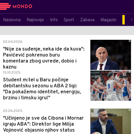
Naslovna
Najnovije
Info
Sport
Zabava
Magazin
M
0
02.04.2026.
"Nije za suđenje, neka ide da kuva":
Pavićević pokrenuo buru
komentara zbog uvrede, dobio i
kaznu
0
15.10.2025.
Student m:tel u Baru počinje
debitantsku sezonu u ABA 2 ligi:
"Da pokažemo identitet, energiju,
brzinu i timsku igru!"
0
20.06.2025.
"Učinjeno je sve da Cibona i Mornar
igraju ABA": Direktor lige Milija
Vojinović objasnio njihov status