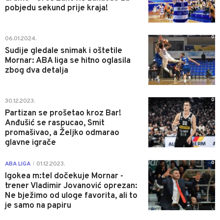
pobjedu sekund prije kraja!
0
06.01.2024.
Sudije gledale snimak i oštetile
Mornar: ABA liga se hitno oglasila
zbog dva detalja
0
30.12.2023.
Partizan se prošetao kroz Bar!
Anđušić se raspucao, Smit
promašivao, a Željko odmarao
glavne igrače
0
ABA LIGA
01.12.2023.
|
Igokea m:tel dočekuje Mornar -
trener Vladimir Jovanović oprezan:
Ne bježimo od uloge favorita, ali to
je samo na papiru