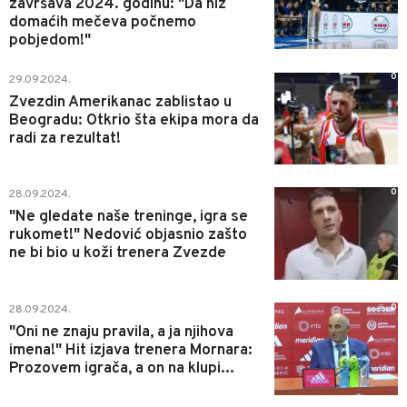
završava 2024. godinu: "Da niz
domaćih mečeva počnemo
pobjedom!"
0
29.09.2024.
Zvezdin Amerikanac zablistao u
Beogradu: Otkrio šta ekipa mora da
radi za rezultat!
0
28.09.2024.
"Ne gledate naše treninge, igra se
rukomet!" Nedović objasnio zašto
ne bi bio u koži trenera Zvezde
0
28.09.2024.
"Oni ne znaju pravila, a ja njihova
imena!" Hit izjava trenera Mornara:
Prozovem igrača, a on na klupi...