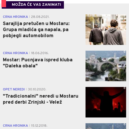
MOŽDA ĆE VAS ZANIMATI
0
CRNA HRONIKA
28.08.2021.
|
Sarajlija pretučen u Mostaru:
Grupa mladića ga napala, pa
pobjegli automobilom
0
CRNA HRONIKA
18.06.2016.
|
Mostar: Pucnjava ispred kluba
"Daleka obala"
0
OPET NEREDI
30.10.2020.
|
"Tradicionalni" neredi u Mostaru
pred derbi Zrinjski - Velež
0
CRNA HRONIKA
15.12.2018.
|