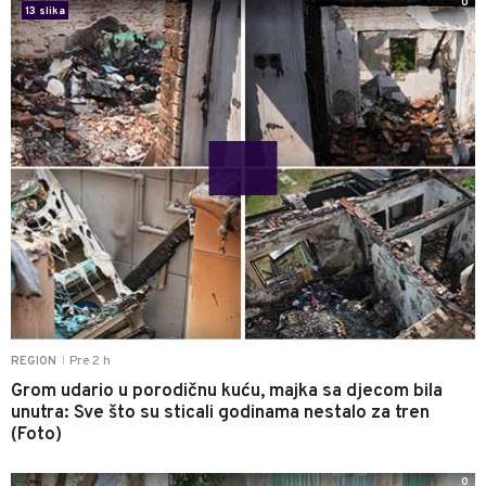
0
13 slika
Pre 2 h
REGION
|
Grom udario u porodičnu kuću, majka sa djecom bila
unutra: Sve što su sticali godinama nestalo za tren
(Foto)
0