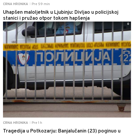
Pre 59 min
CRNA HRONIKA
|
Uhapšen maloljetnik u Ljubinju: Divljao u policijskoj
stanici i pružao otpor tokom hapšenja
0
Pre 1 h
CRNA HRONIKA
|
Tragedija u Potkozarju: Banjalučanin (23) poginuo u