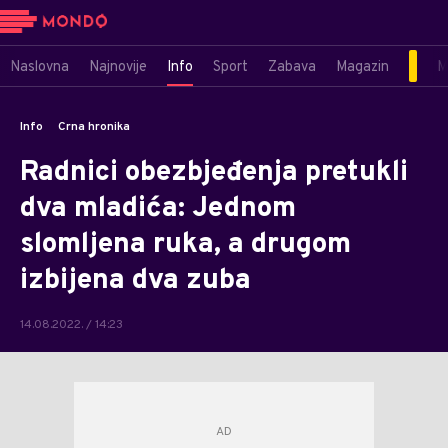
Naslovna
Najnovije
Info
Sport
Zabava
Magazin
M
Info
Crna hronika
Radnici obezbjeđenja pretukli
dva mladića: Jednom
slomljena ruka, a drugom
izbijena dva zuba
14.08.2022. / 14:23