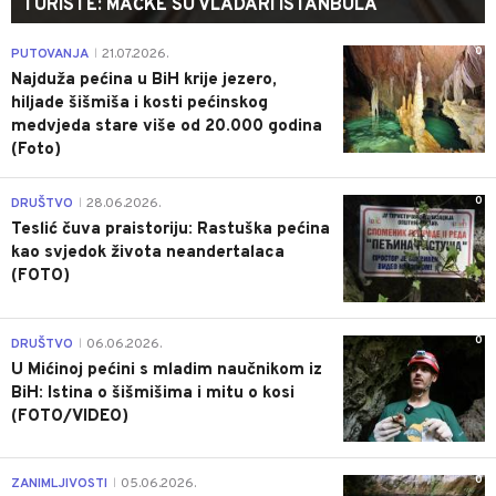
TURISTE: MAČKE SU VLADARI ISTANBULA
0
PUTOVANJA
21.07.2026.
|
Najduža pećina u BiH krije jezero,
hiljade šišmiša i kosti pećinskog
medvjeda stare više od 20.000 godina
(Foto)
0
DRUŠTVO
28.06.2026.
|
Teslić čuva praistoriju: Rastuška pećina
kao svjedok života neandertalaca
(FOTO)
0
DRUŠTVO
06.06.2026.
|
U Mićinoj pećini s mladim naučnikom iz
BiH: Istina o šišmišima i mitu o kosi
(FOTO/VIDEO)
0
ZANIMLJIVOSTI
05.06.2026.
|