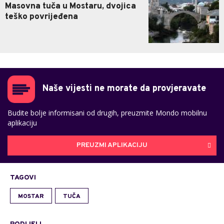
Masovna tuča u Mostaru, dvojica
teško povrijeđena
Naše vijesti ne morate da provjeravate
Budite bolje informisani od drugih, preuzmite Mondo mobilnu
aplikaciju
PREUZMI APLIKACIJU
TAGOVI
MOSTAR
TUČA