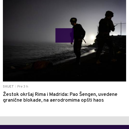
Pre 3 h
SVIJET
|
Žestok okršaj Rima i Madrida: Pao Šengen, uvedene
granične blokade, na aerodromima opšti haos