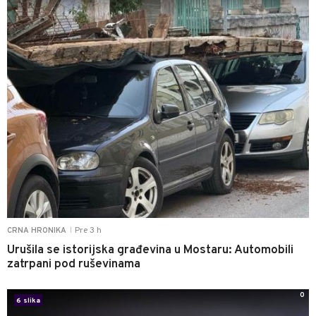
Pre 3 h
CRNA HRONIKA
|
Urušila se istorijska građevina u Mostaru: Automobili
zatrpani pod ruševinama
0
6 slika