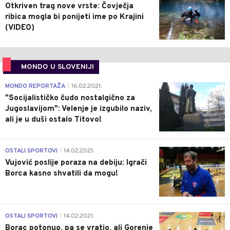
Otkriven trag nove vrste: Čovječja
ribica mogla bi ponijeti ime po Krajini
(VIDEO)
MONDO U SLOVENIJI
4
MONDO REPORTAŽA
16.02.2021.
|
"Socijalističko čudo nostalgično za
Jugoslavijom": Velenje je izgubilo naziv,
ali je u duši ostalo Titovo!
1
OSTALI SPORTOVI
14.02.2021.
|
Vujović poslije poraza na debiju: Igrači
Borca kasno shvatili da mogu!
3
OSTALI SPORTOVI
14.02.2021.
|
Borac potonuo, pa se vratio, ali Gorenje