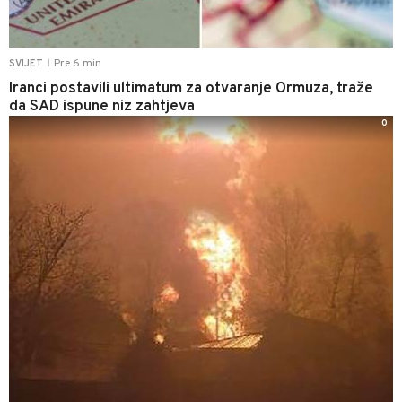
Pre 6 min
SVIJET
|
Iranci postavili ultimatum za otvaranje Ormuza, traže
da SAD ispune niz zahtjeva
0