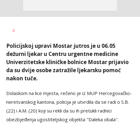
Dušan
AUTOR
0
Volaš
Policijskoj upravi Mostar jutros je u 06.05
dežurni ljekar u Centru urgentne medicine
Univerzitetske kliničke bolnice Mostar prijavio
da su dvije osobe zatražile ljekarsku pomoć
nakon tuče.
Dolaskom na lice mjesta, rečeno je iz MUP Hercegovačko-
neretvanskog kantona, policija je utvrdila da se radi o S.B.
(22) i A.M. (20) koji su rekli da su ih pretukli radnici
obezbjeđenja ugostiteljskog objekta "Daleka obala".