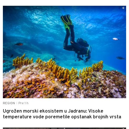
0
Pre 1 h
REGION
|
Ugrožen morski ekosistem u Jadranu: Visoke
temperature vode poremetile opstanak brojnih vrsta