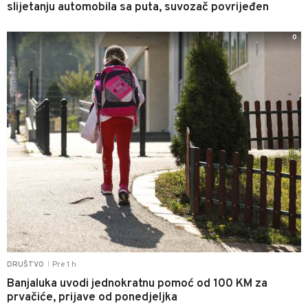
slijetanju automobila sa puta, suvozač povrijeđen
0
Pre 1 h
DRUŠTVO
|
Banjaluka uvodi jednokratnu pomoć od 100 KM za
prvačiće, prijave od ponedjeljka