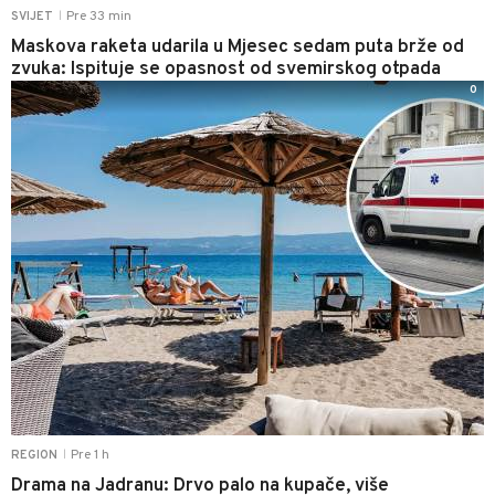
Pre 33 min
SVIJET
|
Maskova raketa udarila u Mjesec sedam puta brže od
zvuka: Ispituje se opasnost od svemirskog otpada
0
Pre 1 h
REGION
|
Drama na Jadranu: Drvo palo na kupače, više