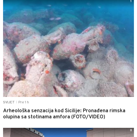
1
Pre 1 h
SVIJET
|
Arheološka senzacija kod Sicilije: Pronađena rimska
olupina sa stotinama amfora (FOTO/VIDEO)
0