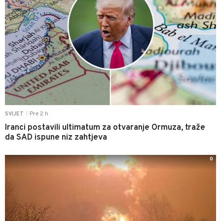
Pre 2 h
SVIJET
|
Iranci postavili ultimatum za otvaranje Ormuza, traže
da SAD ispune niz zahtjeva
0