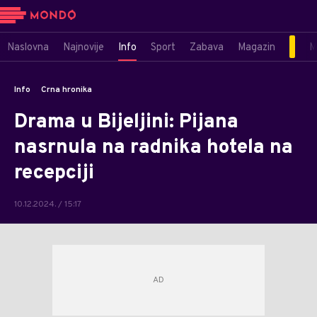
Naslovna
Najnovije
Info
Sport
Zabava
Magazin
M
Info
Crna hronika
Drama u Bijeljini: Pijana
nasrnula na radnika hotela na
recepciji
10.12.2024. / 15:17