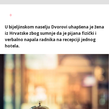
Dušan
AUTOR
0
Volaš
U bijeljinskom naselju Dvorovi uhapšena je žena
iz Hrvatske zbog sumnje da je pijana fizički i
verbalno napala radnika na recepciji jednog
hotela.