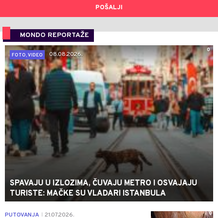
POŠALJI
MONDO REPORTAŽE
0
08.08.2026.
FOTO, VIDEO
SPAVAJU U IZLOZIMA, ČUVAJU METRO I OSVAJAJU
TURISTE: MAČKE SU VLADARI ISTANBULA
0
PUTOVANJA
21.07.2026.
|