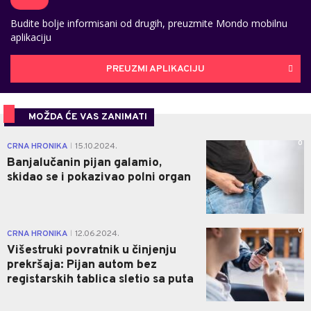
Budite bolje informisani od drugih, preuzmite Mondo mobilnu
aplikaciju
PREUZMI APLIKACIJU
MOŽDA ĆE VAS ZANIMATI
0
CRNA HRONIKA
15.10.2024.
|
Banjalučanin pijan galamio,
skidao se i pokazivao polni organ
0
CRNA HRONIKA
12.06.2024.
|
Višestruki povratnik u činjenju
prekršaja: Pijan autom bez
registarskih tablica sletio sa puta