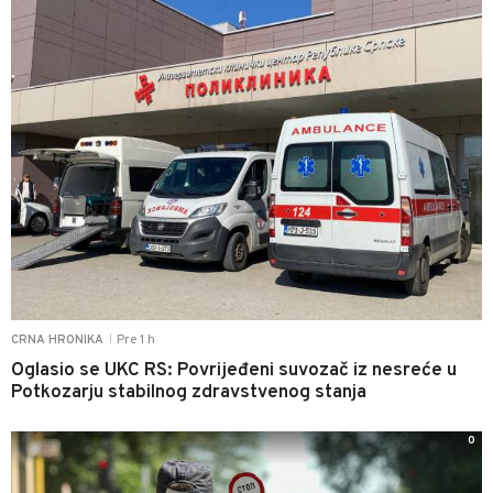
Pre 1 h
CRNA HRONIKA
|
Oglasio se UKC RS: Povrijeđeni suvozač iz nesreće u
Potkozarju stabilnog zdravstvenog stanja
0