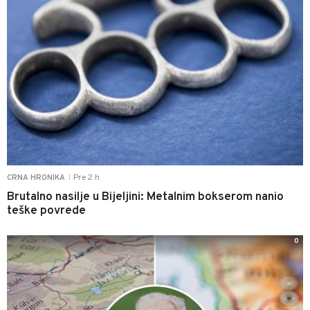
Pre 2 h
CRNA HRONIKA
|
Brutalno nasilje u Bijeljini: Metalnim bokserom nanio
teške povrede
0