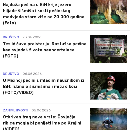
Najduža pećina u BiH krije jezero,
hiljade šišmiša i kosti pećinskog
medvjeda stare više od 20.000 godina
(Foto)
0
DRUŠTVO
28.06.2026.
|
Teslić čuva praistoriju: Rastuška pećina
kao svjedok života neandertalaca
(FOTO)
0
DRUŠTVO
06.06.2026.
|
U Mićinoj pećini s mladim naučnikom iz
BiH: Istina o šišmišima i mitu o kosi
(FOTO/VIDEO)
0
ZANIMLJIVOSTI
05.06.2026.
|
Otkriven trag nove vrste: Čovječja
ribica mogla bi ponijeti ime po Krajini
(VIDEO)