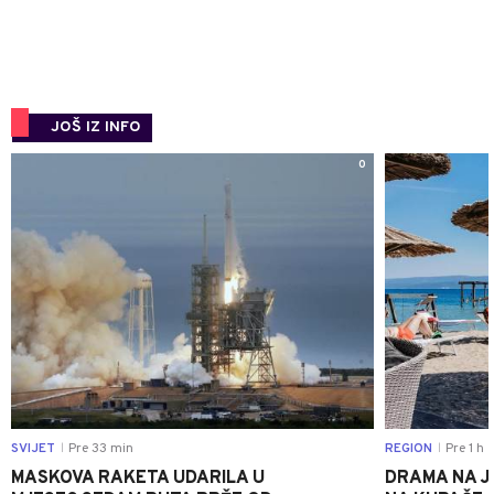
JOŠ IZ INFO
0
SVIJET
Pre 33 min
REGION
Pre 1 h
|
|
MASKOVA RAKETA UDARILA U
DRAMA NA J