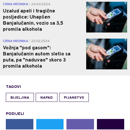
0
CRNA HRONIKA
24.04.2024.
|
Uzalud apeli i tragične
posljedice: Uhapšen
Banjalučanin, vozio sa 3,5
promila alkohola
0
CRNA HRONIKA
22.02.2024.
|
Vožnja "pod gasom":
Banjalučanin autom sletio sa
puta, pa "naduvao" skoro 3
promila alkohola
TAGOVI
BIJELJINA
NAPAD
PIJANSTVO
PODIJELI