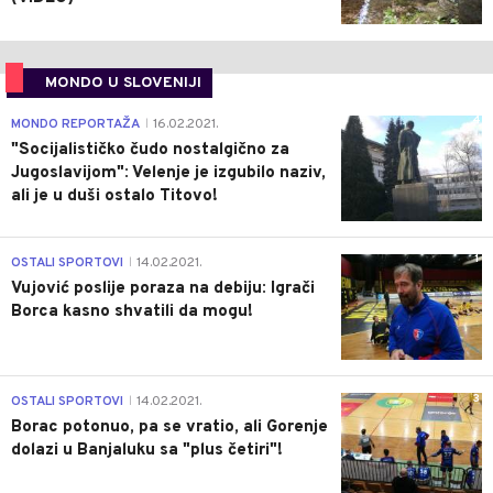
MONDO U SLOVENIJI
4
MONDO REPORTAŽA
16.02.2021.
|
"Socijalističko čudo nostalgično za
Jugoslavijom": Velenje je izgubilo naziv,
ali je u duši ostalo Titovo!
1
OSTALI SPORTOVI
14.02.2021.
|
Vujović poslije poraza na debiju: Igrači
Borca kasno shvatili da mogu!
3
OSTALI SPORTOVI
14.02.2021.
|
Borac potonuo, pa se vratio, ali Gorenje
dolazi u Banjaluku sa "plus četiri"!