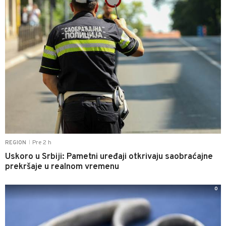
Pre 2 h
REGION
|
Uskoro u Srbiji: Pametni uređaji otkrivaju saobraćajne
prekršaje u realnom vremenu
0