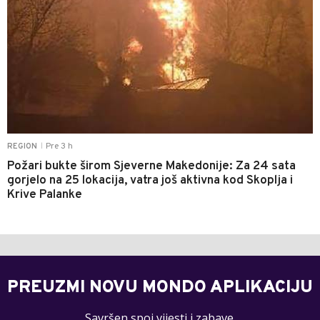
Pre 3 h
REGION
|
Požari bukte širom Sjeverne Makedonije: Za 24 sata
gorjelo na 25 lokacija, vatra još aktivna kod Skoplja i
Krive Palanke
PREUZMI NOVU MONDO APLIKACIJU
Savršen spoj vijesti i zabave.