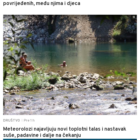
povrijeđenih, među njima i djeca
0
Pre 1 h
DRUŠTVO
|
Meteorolozi najavljuju novi toplotni talas i nastavak
suše, padavine i dalje na čekanju