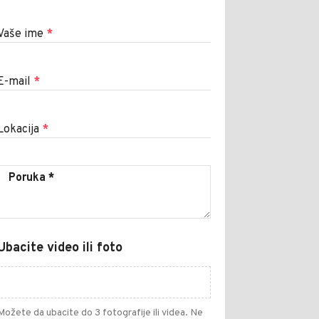
Vaše ime
*
E-mail
*
Lokacija
*
Ubacite video ili foto
Možete da ubacite do 3 fotografije ili videa. Ne