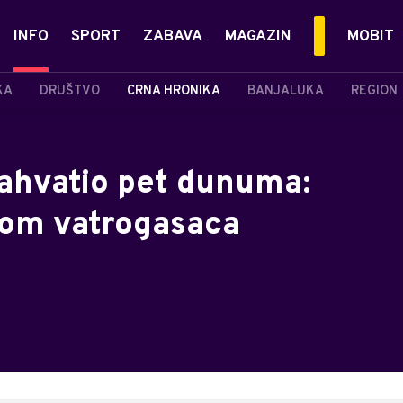
INFO
SPORT
ZABAVA
MAGAZIN
MOBIT
KA
DRUŠTVO
CRNA HRONIKA
BANJALUKA
REGION
zahvatio pet dunuma:
jom vatrogasaca