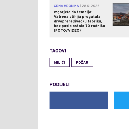
CRNA HRONIKA
28.01.2025.
|
Izgorjela do temelja:
Vatrena stihija progutala
drvoprerađivačku fabriku,
bez posla ostalo 70 radnika
(FOTO/VIDEO)
TAGOVI
MILIĆI
POŽAR
PODIJELI