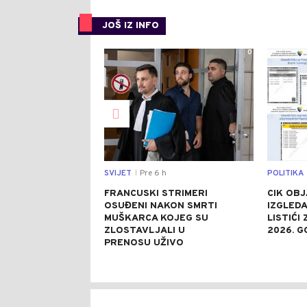
JOŠ IZ INFO
0
SVIJET
Pre 6 h
POLITIKA
|
FRANCUSKI STRIMERI
CIK OBJ
OSUĐENI NAKON SMRTI
IZGLEDA
MUŠKARCA KOJEG SU
LISTIĆI
ZLOSTAVLJALI U
2026. G
PRENOSU UŽIVO