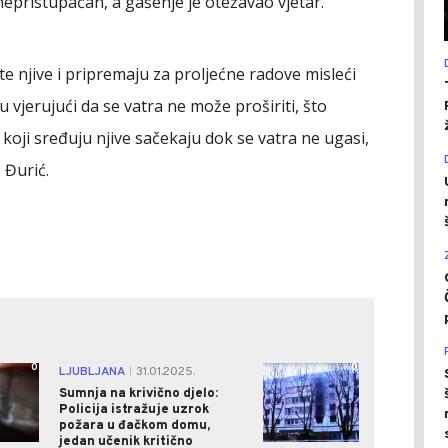
epristupačan, a gašenje je otežavao vjetar.
te njive i pripremaju za proljećne radove misleći
vu vjerujući da se vatra ne može proširiti, što
 koji sređuju njive sačekaju dok se vatra ne ugasi,
 Đurić.
0
0
LJUBLJANA
31.01.2025.
|
Sumnja na krivično djelo:
Policija istražuje uzrok
požara u đačkom domu,
jedan učenik kritično