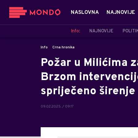
NASLOVNA
NAJNOVIJE
Info:
NAJNOVIJE
POLITI
Info
Crna hronika
Požar u Milićima 
Brzom intervenci
spriječeno širenje
09.02.2025. / 09:17