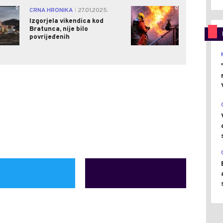
0
0
CRNA HRONIKA
27.01.2025.
|
Izgorjela vikendica kod
Bratunca, nije bilo
povrijeđenih