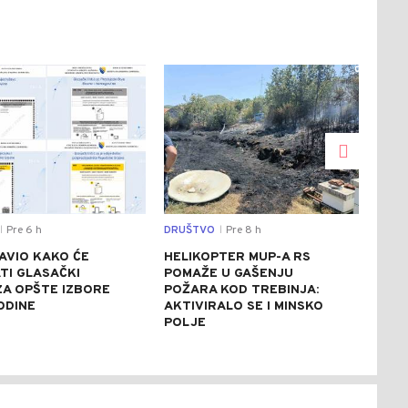
0
0
Pre 6 h
DRUŠTVO
Pre 8 h
SVIJ
|
|
AVIO KAKO ĆE
HELIKOPTER MUP-A RS
CRV
TI GLASAČKI
POMAŽE U GAŠENJU
ITA
 ZA OPŠTE IZBORE
POŽARA KOD TREBINJA:
ASF
ODINE
AKTIVIRALO SE I MINSKO
STE
POLJE