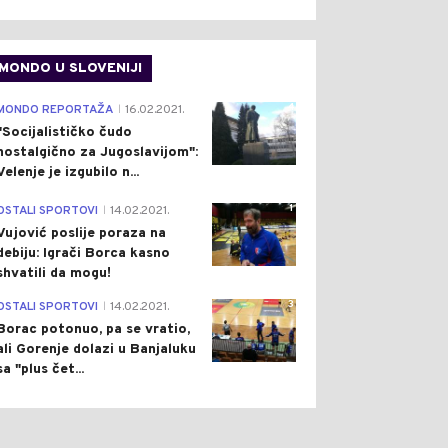
MONDO U SLOVENIJI
4
MONDO REPORTAŽA
16.02.2021.
|
"Socijalističko čudo
nostalgično za Jugoslavijom":
Velenje je izgubilo n...
1
OSTALI SPORTOVI
14.02.2021.
|
Vujović poslije poraza na
debiju: Igrači Borca kasno
shvatili da mogu!
3
OSTALI SPORTOVI
14.02.2021.
|
Borac potonuo, pa se vratio,
ali Gorenje dolazi u Banjaluku
sa "plus čet...