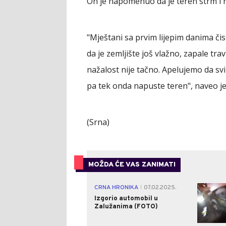
On je napomenuo da je teren strm i n
"Mještani sa prvim lijepim danima čis
da je zemljište još vlažno, zapale tra
nažalost nije tačno. Apelujemo da svi
pa tek onda napuste teren", naveo je
(Srna)
MOŽDA ĆE VAS ZANIMATI
CRNA HRONIKA
07.02.2025.
|
Izgorio automobil u
Zalužanima (FOTO)