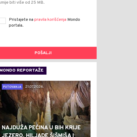
smije biti više od 25 MB.
Pristajete na
pravila korišćenja
Mondo
portala.
POŠALJI
MONDO REPORTAŽE
0
21.07.2026.
PUTOVANJA
NAJDUŽA PEĆINA U BIH KRIJE
JEZERO, HILJADE ŠIŠMIŠA I