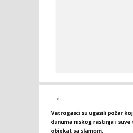
Dragana
AUTOR
0
Božić
Vatrogasci su ugasili požar koj
dunuma niskog rastinja i suve t
objekat sa slamom.