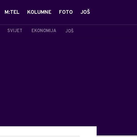
M:TEL
KOLUMNE
FOTO
JOŠ
SVIJET
EKONOMIJA
JOŠ