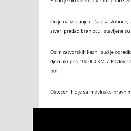
Baldo je bio vidno šokiran i pitao sv
On je na izricanje došao sa slobode, a
stvari predao braniocu i stavljene su 
Osim zatvorskih kazni, sud je odredio
djeci ukupno 100.000 KM, a Pavlović
boli.
Oštećeni Ilić je sa imovinsko-pravn