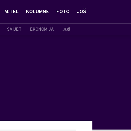
M:TEL
KOLUMNE
FOTO
JOŠ
SVIJET
EKONOMIJA
JOŠ