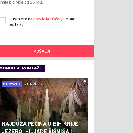
smije biti više od 25 MB.
Pristajete na
pravila korišćenja
Mondo
portala.
POŠALJI
MONDO REPORTAŽE
0
21.07.2026.
PUTOVANJA
NAJDUŽA PEĆINA U BIH KRIJE
JEZERO, HILJADE ŠIŠMIŠA I