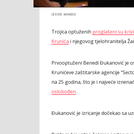
IZVOR: MONDO
Trojica optuženih
proglašeni su kriv
Krunića
i njegovog tjelohranitelja Ža
Prvooptuženi Benedi Đukanović je os
Krunićeve zaštitarske agencije “Secto
na 25 godina, što je i najveće iznen
oslobođen
.
Đukanović je izricanje dočekao sa uzd