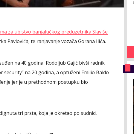
ima za ubistvo banjalučkog preduzetnika Slaviše
rka Pavlovića, te ranjavanje vozača Gorana Ilića.
uđen na 40 godina, Rodoljub Gajić bivši radnik
r security” na 20 godina, a optuženi Emilio Baldo
ađenje jer je u prethodnom postupku bio
ignuta tri prsta, koja je okretao po sudnici.