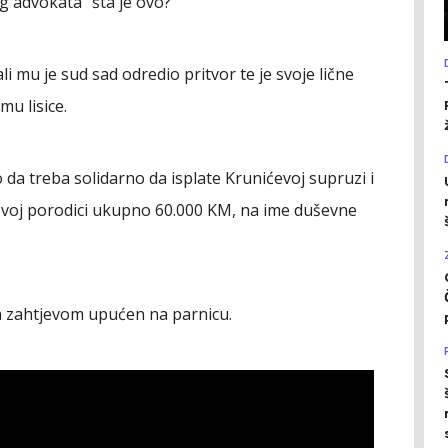
og advokata "šta je ovo?"
li mu je sud sad odredio pritvor te je svoje lične
mu lisice.
 da treba solidarno da isplate Krunićevoj supruzi i
evoj porodici ukupno 60.000 KM, na ime duševne
im zahtjevom upućen na parnicu.