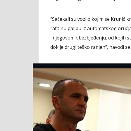
“Sačekali su vozilo kojim se Krunić k
rafalnu paljbu iz automatskog oružja
i njegovom obezbjeđenju, od kojih su
dok je drugi teško ranjen”, navodi se 