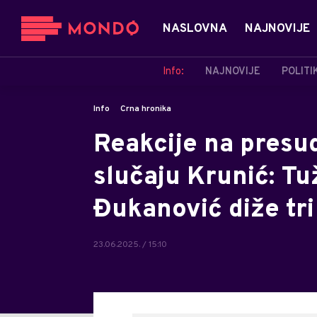
NASLOVNA
NAJNOVIJE
Info:
NAJNOVIJE
POLITI
Info
Crna hronika
Reakcije na presu
slučaju Krunić: Tu
Đukanović diže tri 
23.06.2025. / 15:10