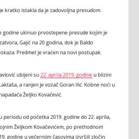
je kratko istakla da je zadovoljna presudom.
le godine ukinuo prvostepene presude kojim je
atvora, Gajić na 20 godina, dok je Baldo
okaza. Predmet je vraćen na novi postupak.
avlović ubijeni su
22. aprila 2019. godine
u blizini
ktaša, a ranjen je vozač Goran Ilić. Kobne noći u
 napadača Željko Kovačević.
u periodu od početka 2019. godine do 22. aprila,
kojnim Željkom Kovačevićem, po prethodnom
9. godine u večernjim časovima izvršili zločin.