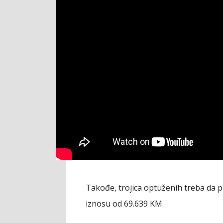
Takođe, trojica optuženih treba da 
iznosu od 69.639 KM.