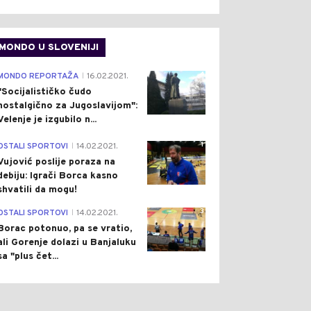
MONDO U SLOVENIJI
4
MONDO REPORTAŽA
16.02.2021.
|
"Socijalističko čudo
nostalgično za Jugoslavijom":
Velenje je izgubilo n...
1
OSTALI SPORTOVI
14.02.2021.
|
Vujović poslije poraza na
debiju: Igrači Borca kasno
shvatili da mogu!
3
OSTALI SPORTOVI
14.02.2021.
|
Borac potonuo, pa se vratio,
ali Gorenje dolazi u Banjaluku
sa "plus čet...