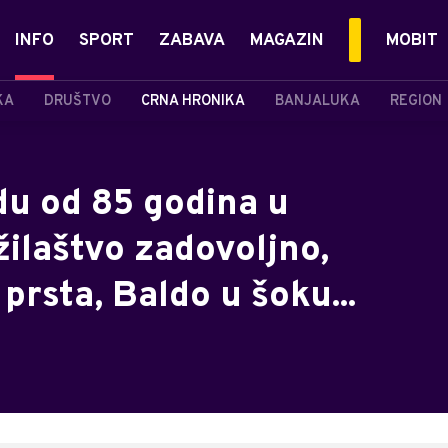
INFO
SPORT
ZABAVA
MAGAZIN
MOBIT
KA
DRUŠTVO
CRNA HRONIKA
BANJALUKA
REGION
du od 85 godina u
žilaštvo zadovoljno,
prsta, Baldo u šoku...