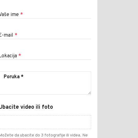
Vaše ime
*
E-mail
*
Lokacija
*
Ubacite video ili foto
Možete da ubacite do 3 fotografije ili videa. Ne