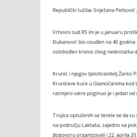
Republički tužilac Snježana Petković 
Vrhovni sud RS im je u januaru proš
Đukanović bio osuđen na 40 godina z
oslobođen krivice zbog nedostatka d
Krunić i njegov tjelohranitelj Žarko P
Krunićeve kuće u Glamočanima kod La
razmjeni vatre poginuo je i jedan od
Trojica optuženih se terete se da su 
na području Laktaša, zajedno sa po
dogovoru organizovali i 22. aprila 201