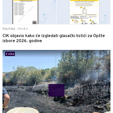
Pre 8 h
POLITIKA
|
CIK objavio kako će izgledati glasački listići za Opšte
izbore 2026. godine
0
3 slika