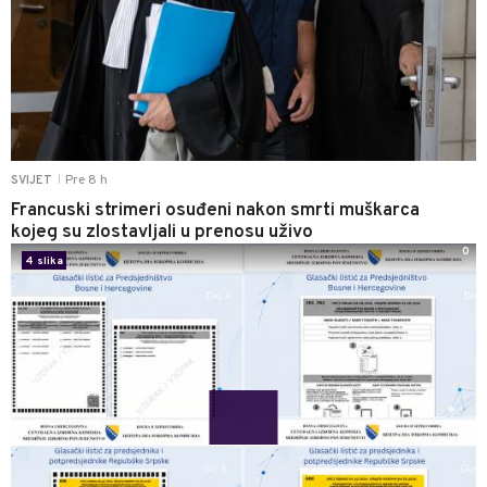
Pre 8 h
SVIJET
|
Francuski strimeri osuđeni nakon smrti muškarca
kojeg su zlostavljali u prenosu uživo
0
4 slika