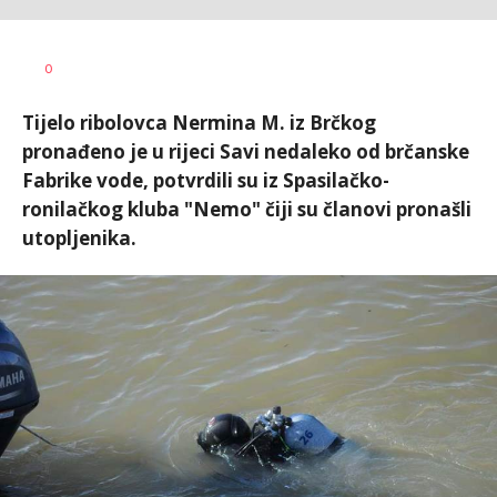
Nikolina
AUTOR
0
Damjanić
Tijelo ribolovca Nermina M. iz Brčkog
pronađeno je u rijeci Savi nedaleko od brčanske
Fabrike vode, potvrdili su iz Spasilačko-
ronilačkog kluba "Nemo" čiji su članovi pronašli
utopljenika.