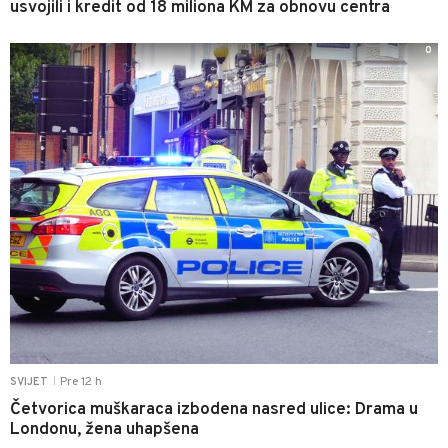
usvojili i kredit od 18 miliona KM za obnovu centra
0
Pre 12 h
SVIJET
|
Četvorica muškaraca izbodena nasred ulice: Drama u
Londonu, žena uhapšena