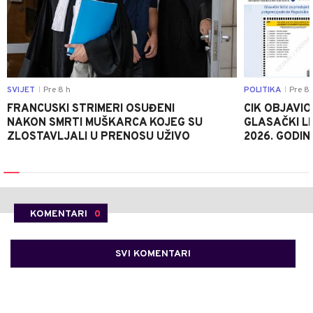
SVIJET
Pre 8 h
POLITIKA
Pre 8 
|
|
FRANCUSKI STRIMERI OSUĐENI
CIK OBJAVIO
NAKON SMRTI MUŠKARCA KOJEG SU
GLASAČKI LI
ZLOSTAVLJALI U PRENOSU UŽIVO
2026. GODIN
KOMENTARI
0
SVI KOMENTARI