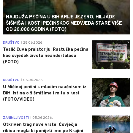
NAJDUŽA PEĆINA U BIH KRIJE JEZERO, HILJADE
ŠIŠMIŠA I KOSTI PEĆINSKOG MEDVJEDA STARE VIŠE
OD 20.000 GODINA (FOTO)
0
DRUŠTVO
28.06.2026.
|
Teslić čuva praistoriju: Rastuška pećina
kao svjedok života neandertalaca
(FOTO)
0
DRUŠTVO
06.06.2026.
|
U Mićinoj pećini s mladim naučnikom iz
BiH: Istina o šišmišima i mitu o kosi
(FOTO/VIDEO)
0
ZANIMLJIVOSTI
05.06.2026.
|
Otkriven trag nove vrste: Čovječja
ribica mogla bi ponijeti ime po Krajini