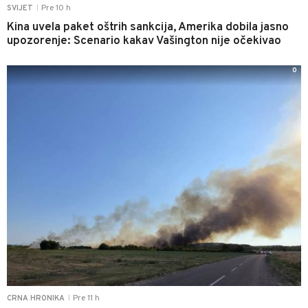
Pre 10 h
SVIJET
|
Kina uvela paket oštrih sankcija, Amerika dobila jasno
upozorenje: Scenario kakav Vašington nije očekivao
0
Pre 11 h
CRNA HRONIKA
|