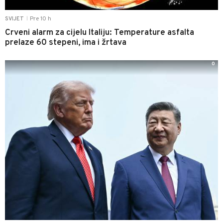
Pre 10 h
SVIJET
|
Crveni alarm za cijelu Italiju: Temperature asfalta
prelaze 60 stepeni, ima i žrtava
0