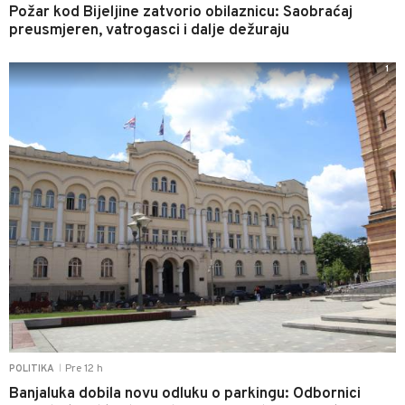
Požar kod Bijeljine zatvorio obilaznicu: Saobraćaj
preusmjeren, vatrogasci i dalje dežuraju
1
Pre 12 h
POLITIKA
|
Banjaluka dobila novu odluku o parkingu: Odbornici