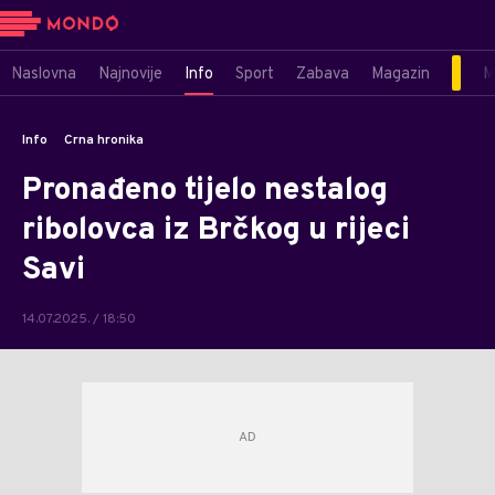
Naslovna
Najnovije
Info
Sport
Zabava
Magazin
M
Info
Crna hronika
Pronađeno tijelo nestalog
ribolovca iz Brčkog u rijeci
Savi
14.07.2025. / 18:50