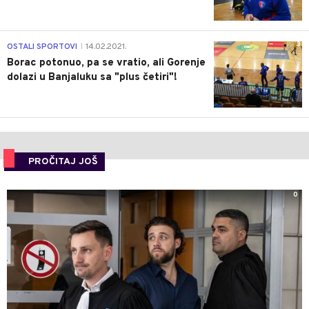
3
OSTALI SPORTOVI
14.02.2021.
|
Borac potonuo, pa se vratio, ali Gorenje
dolazi u Banjaluku sa "plus četiri"!
PROČITAJ JOŠ
0