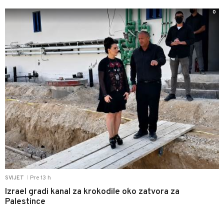
0
Pre 13 h
SVIJET
|
Izrael gradi kanal za krokodile oko zatvora za
Palestince