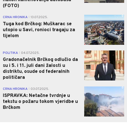
(FOTO)
0
CRNA HRONIKA
13.07.2025.
|
Tuga kod Brčkog: Muškarac se
utopio u Savi, ronioci tragaju za
tijelom
0
POLITIKA
04.07.2025.
|
Gradonačelnik Brčkog odlučio da
su i 5. i 11. juli dani žalosti u
distriktu, osude od federalnih
političara
0
CRNA HRONIKA
03.07.2025.
|
ISPRAVKA: Netačne tvrdnje u
tekstu o požaru tokom vjeridbe u
Brčkom