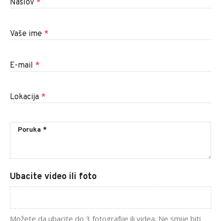
Naslov
*
Vaše ime
*
E-mail
*
Lokacija
*
Ubacite video ili foto
Možete da ubacite do 3 fotografije ili videa. Ne smije biti