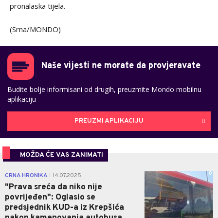
pronalaska tijela.
(Srna/MONDO)
Naše vijesti ne morate da provjeravate
Budite bolje informisani od drugih, preuzmite Mondo mobilnu
aplikaciju
PREUZMI APLIKACIJU
MOŽDA ĆE VAS ZANIMATI
0
CRNA HRONIKA
14.07.2025.
|
"Prava sreća da niko nije
povrijeđen": Oglasio se
predsjednik KUD-a iz Krepšića
nakon kamenovanja autobusa