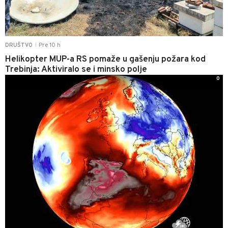
Pre 10 h
DRUŠTVO
|
Helikopter MUP-a RS pomaže u gašenju požara kod
Trebinja: Aktiviralo se i minsko polje
0