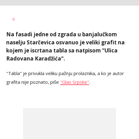
Siniša
AUTOR
0
Stanić
Na fasadi jedne od zgrada u banjalučkom
naselju Starčevica osvanuo je veliki grafit na
kojem je iscrtana tabla sa natpisom "Ulica
Radovana Karadžića".
"Tabla" je privukla veliku pažnju prolaznika, a ko je autor
grafita nije poznato, piše
"Glas Srpske"
.