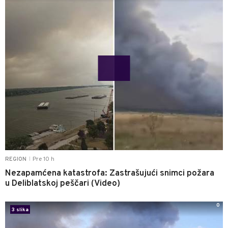
Pre 10 h
REGION
|
Nezapamćena katastrofa: Zastrašujući snimci požara
u Deliblatskoj peščari (Video)
0
3 slika