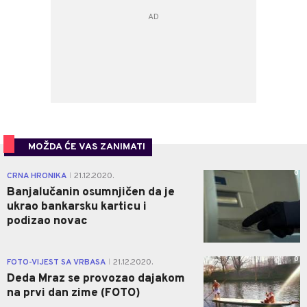
MOŽDA ĆE VAS ZANIMATI
0
CRNA HRONIKA
21.12.2020.
|
Banjalučanin osumnjičen da je
ukrao bankarsku karticu i
podizao novac
0
FOTO-VIJEST SA VRBASA
21.12.2020.
|
Deda Mraz se provozao dajakom
na prvi dan zime (FOTO)