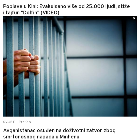
Poplave u Kini: Evakuisano više od 25.000 ljudi, stiže
i tajfun "Dolfin" (VIDEO)
0
Pre 9 h
SVIJET
|
Avganistanac osuđen na doživotni zatvor zbog
smrtonosnog napada u Minhenu