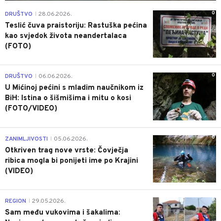
0
DRUŠTVO
28.06.2026.
|
Teslić čuva praistoriju: Rastuška pećina
kao svjedok života neandertalaca
(FOTO)
0
DRUŠTVO
06.06.2026.
|
U Mićinoj pećini s mladim naučnikom iz
BiH: Istina o šišmišima i mitu o kosi
(FOTO/VIDEO)
0
ZANIMLJIVOSTI
05.06.2026.
|
Otkriven trag nove vrste: Čovječja
ribica mogla bi ponijeti ime po Krajini
(VIDEO)
0
REGION
29.05.2026.
|
Sam među vukovima i šakalima: