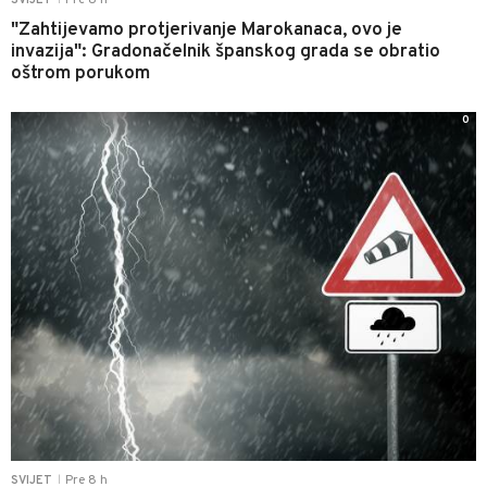
"Zahtijevamo protjerivanje Marokanaca, ovo je
invazija": Gradonačelnik španskog grada se obratio
oštrom porukom
0
Pre 8 h
SVIJET
|