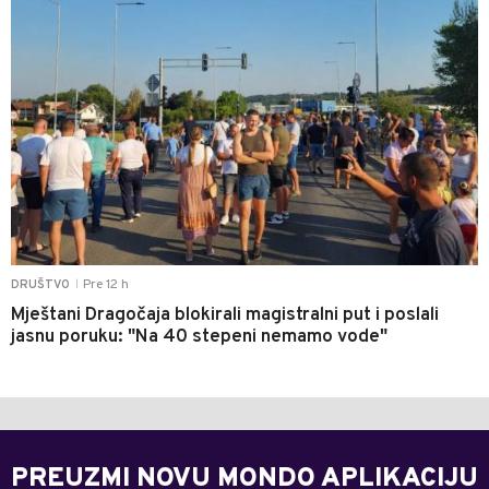
Pre 12 h
DRUŠTVO
|
Mještani Dragočaja blokirali magistralni put i poslali
jasnu poruku: "Na 40 stepeni nemamo vode"
PREUZMI NOVU MONDO APLIKACIJU