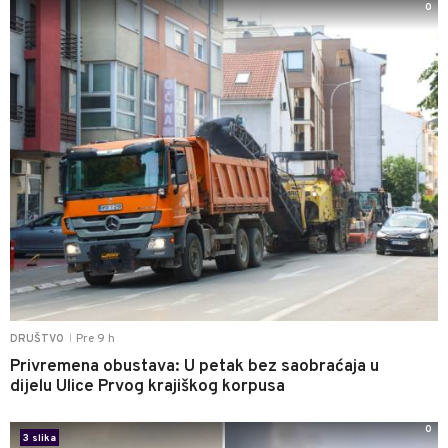
0
Pre 9 h
DRUŠTVO
|
Privremena obustava: U petak bez saobraćaja u
dijelu Ulice Prvog krajiškog korpusa
0
3 slika