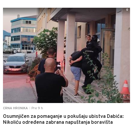
0
Pre 9 h
CRNA HRONIKA
|
Osumnjičen za pomaganje u pokušaju ubistva Dabića:
Nikoliću određena zabrana napuštanja boravišta