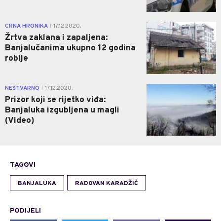
2
CRNA HRONIKA
17.12.2020.
|
Žrtva zaklana i zapaljena:
Banjalučanima ukupno 12 godina
robije
1
NESTVARNO
17.12.2020.
|
Prizor koji se rijetko viđa:
Banjaluka izgubljena u magli
(Video)
TAGOVI
BANJALUKA
RADOVAN KARADŽIĆ
PODIJELI