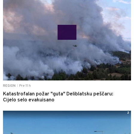
Pre 11 h
REGION
|
Katastrofalan požar "guta" Deliblatsku peščaru:
Cijelo selo evakuisano
2