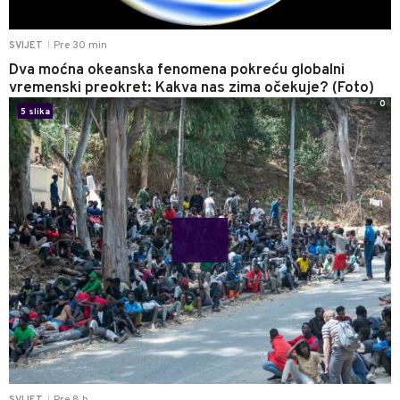
Pre 30 min
SVIJET
|
Dva moćna okeanska fenomena pokreću globalni
vremenski preokret: Kakva nas zima očekuje? (Foto)
0
5 slika
Pre 8 h
SVIJET
|