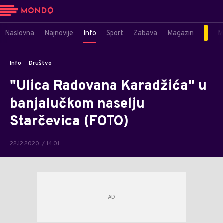
Naslovna
Najnovije
Info
Sport
Zabava
Magazin
M
Info
Društvo
"Ulica Radovana Karadžića" u
banjalučkom naselju
Starčevica (FOTO)
22.12.2020. / 14:01