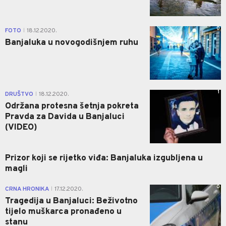
0
FOTO
18.12.2020.
|
Banjaluka u novogodišnjem ruhu
1
DRUŠTVO
18.12.2020.
|
Održana protesna šetnja pokreta
Pravda za Davida u Banjaluci
(VIDEO)
Prizor koji se rijetko viđa: Banjaluka izgubljena u
magli
0
CRNA HRONIKA
17.12.2020.
|
Tragedija u Banjaluci: Beživotno
tijelo muškarca pronađeno u
stanu