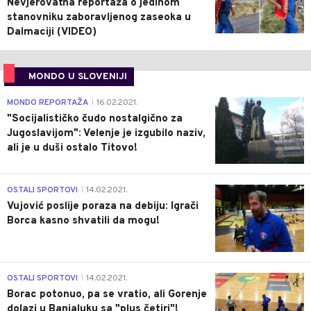
Nevjerovatna reportaža o jedinom
stanovniku zaboravljenog zaseoka u
Dalmaciji (VIDEO)
MONDO U SLOVENIJI
4
MONDO REPORTAŽA
16.02.2021.
|
"Socijalističko čudo nostalgično za
Jugoslavijom": Velenje je izgubilo naziv,
ali je u duši ostalo Titovo!
1
OSTALI SPORTOVI
14.02.2021.
|
Vujović poslije poraza na debiju: Igrači
Borca kasno shvatili da mogu!
3
OSTALI SPORTOVI
14.02.2021.
|
Borac potonuo, pa se vratio, ali Gorenje
dolazi u Banjaluku sa "plus četiri"!