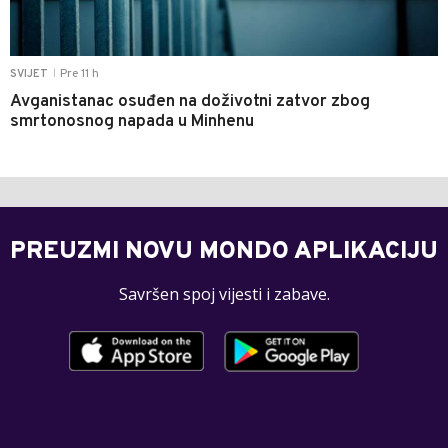
Pre 11 h
SVIJET
|
Avganistanac osuđen na doživotni zatvor zbog
smrtonosnog napada u Minhenu
PREUZMI NOVU MONDO APLIKACIJU
Savršen spoj vijesti i zabave.