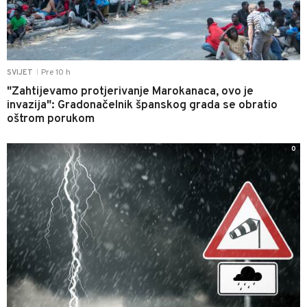
Pre 10 h
SVIJET
|
"Zahtijevamo protjerivanje Marokanaca, ovo je
invazija": Gradonačelnik španskog grada se obratio
oštrom porukom
0