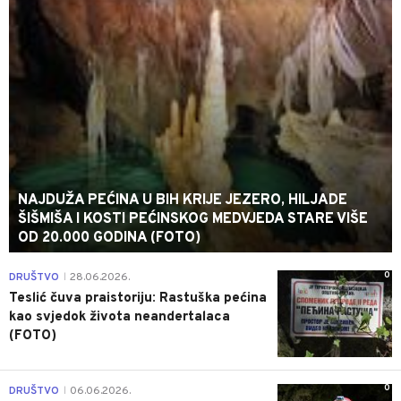
NAJDUŽA PEĆINA U BIH KRIJE JEZERO, HILJADE
ŠIŠMIŠA I KOSTI PEĆINSKOG MEDVJEDA STARE VIŠE
OD 20.000 GODINA (FOTO)
0
DRUŠTVO
28.06.2026.
|
Teslić čuva praistoriju: Rastuška pećina
kao svjedok života neandertalaca
(FOTO)
0
DRUŠTVO
06.06.2026.
|