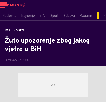
Naslovna
Najnovije
Info
Sport
Zabava
Magazin
M
Info
Društvo
Žuto upozorenje zbog jakog
vjetra u BiH
16.05.2021. / 14:58