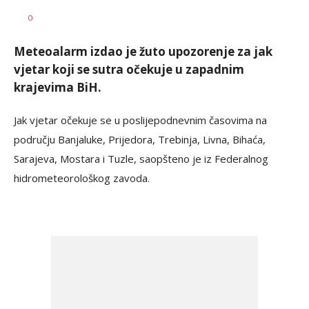
Siniša
AUTOR
0
Stanić
Meteoalarm izdao je žuto upozorenje za jak
vjetar koji se sutra očekuje u zapadnim
krajevima BiH.
Jak vjetar očekuje se u poslijepodnevnim časovima na
području Banjaluke, Prijedora, Trebinja, Livna, Bihaća,
Sarajeva, Mostara i Tuzle, saopšteno je iz Federalnog
hidrometeorološkog zavoda.