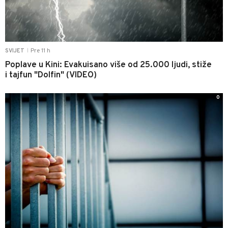
Pre 11 h
SVIJET
|
Poplave u Kini: Evakuisano više od 25.000 ljudi, stiže
i tajfun "Dolfin" (VIDEO)
0