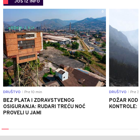
JOŠ IZ INFO
0
DRUŠTVO
Pre 10 min
DRUŠTVO
Pre 3
|
|
BEZ PLATA I ZDRAVSTVENOG
POŽAR KOD K
OSIGURANJA: RUDARI TREĆU NOĆ
KONTROLE: 
PROVELI U JAMI