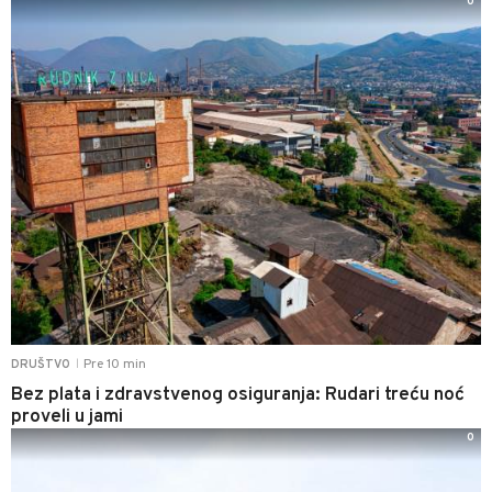
0
Pre 10 min
DRUŠTVO
|
Bez plata i zdravstvenog osiguranja: Rudari treću noć
proveli u jami
0