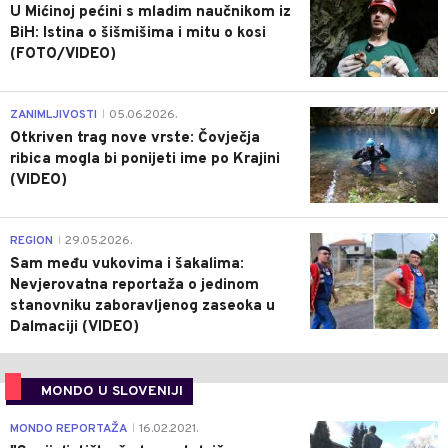
U Mićinoj pećini s mladim naučnikom iz
BiH: Istina o šišmišima i mitu o kosi
(FOTO/VIDEO)
0
ZANIMLJIVOSTI
05.06.2026.
|
Otkriven trag nove vrste: Čovječja
ribica mogla bi ponijeti ime po Krajini
(VIDEO)
0
REGION
29.05.2026.
|
Sam među vukovima i šakalima:
Nevjerovatna reportaža o jedinom
stanovniku zaboravljenog zaseoka u
Dalmaciji (VIDEO)
MONDO U SLOVENIJI
4
MONDO REPORTAŽA
16.02.2021.
|