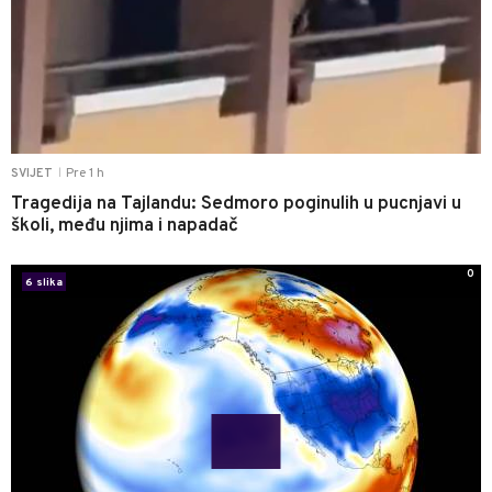
Pre 1 h
SVIJET
|
Tragedija na Tajlandu: Sedmoro poginulih u pucnjavi u
školi, među njima i napadač
0
6 slika