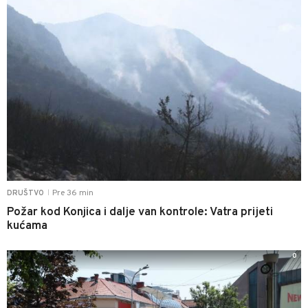
Pre 36 min
DRUŠTVO
|
Požar kod Konjica i dalje van kontrole: Vatra prijeti
kućama
0