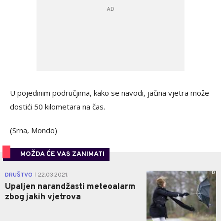
U pojedinim područjima, kako se navodi, jačina vjetra može
dostići 50 kilometara na čas.
(Srna, Mondo)
MOŽDA ĆE VAS ZANIMATI
0
DRUŠTVO
22.03.2021.
|
Upaljen narandžasti meteoalarm
zbog jakih vjetrova