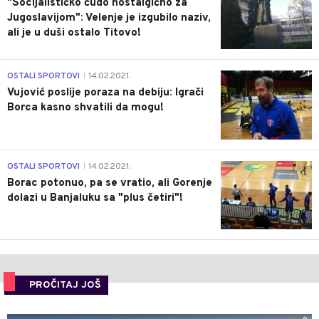
"Socijalističko čudo nostalgično za
Jugoslavijom": Velenje je izgubilo naziv,
ali je u duši ostalo Titovo!
1
OSTALI SPORTOVI
14.02.2021.
|
Vujović poslije poraza na debiju: Igrači
Borca kasno shvatili da mogu!
3
OSTALI SPORTOVI
14.02.2021.
|
Borac potonuo, pa se vratio, ali Gorenje
dolazi u Banjaluku sa "plus četiri"!
PROČITAJ JOŠ