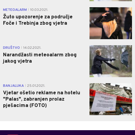
0
METEOALARM
10.03.2021.
|
Žuto upozorenje za područje
Foče i Trebinja zbog vjetra
0
DRUŠTVO
14.02.2021.
|
Narandžasti meteoalarm zbog
jakog vjetra
1
BANJALUKA
25.01.2021.
|
Vjetar ošetio reklame na hotelu
"Palas", zabranjen prolaz
pješacima (FOTO)