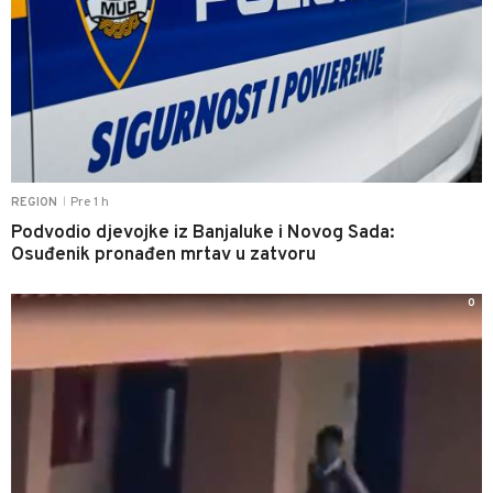
Pre 1 h
REGION
|
Podvodio djevojke iz Banjaluke i Novog Sada:
Osuđenik pronađen mrtav u zatvoru
0