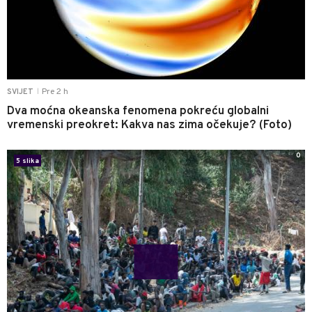
Pre 2 h
SVIJET
|
Dva moćna okeanska fenomena pokreću globalni
vremenski preokret: Kakva nas zima očekuje? (Foto)
0
5 slika