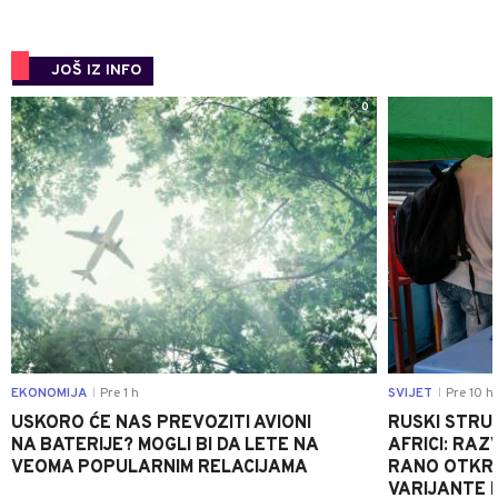
JOŠ IZ INFO
0
EKONOMIJA
Pre 1 h
SVIJET
Pre 10 h
|
|
USKORO ĆE NAS PREVOZITI AVIONI
RUSKI STRU
NA BATERIJE? MOGLI BI DA LETE NA
AFRICI: RAZ
VEOMA POPULARNIM RELACIJAMA
RANO OTKRI
VARIJANTE 