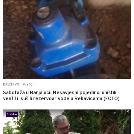
Pre 10 h
DRUŠTVO
|
Sabotaža u Banjaluci: Nesavjesni pojedinci uništili
ventil i isušili rezervoar vode u Rekavicama (FOTO)
0
5 slika