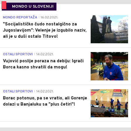
MONDO U SLOVENIJI
4
MONDO REPORTAŽA
16.02.2021.
|
"Socijalističko čudo nostalgično za
Jugoslavijom": Velenje je izgubilo naziv,
ali je u duši ostalo Titovo!
1
OSTALI SPORTOVI
14.02.2021.
|
Vujović poslije poraza na debiju: Igrači
Borca kasno shvatili da mogu!
3
OSTALI SPORTOVI
14.02.2021.
|
Borac potonuo, pa se vratio, ali Gorenje
dolazi u Banjaluku sa "plus četiri"!