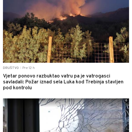
Pre 12 h
DRUŠTVO
|
Vjetar ponovo razbuktao vatru pa je vatrogasci
savladali: Požar iznad sela Luka kod Trebinja stavljen
pod kontrolu
0