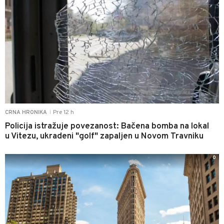
Pre 12 h
CRNA HRONIKA
|
Policija istražuje povezanost: Bačena bomba na lokal
u Vitezu, ukradeni "golf" zapaljen u Novom Travniku
0