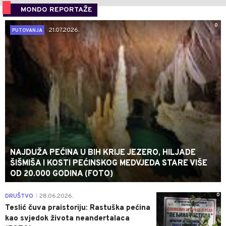
MONDO REPORTAŽE
0
21.07.2026.
PUTOVANJA
NAJDUŽA PEĆINA U BIH KRIJE JEZERO, HILJADE
ŠIŠMIŠA I KOSTI PEĆINSKOG MEDVJEDA STARE VIŠE
OD 20.000 GODINA (FOTO)
0
DRUŠTVO
28.06.2026.
|
Teslić čuva praistoriju: Rastuška pećina
kao svjedok života neandertalaca