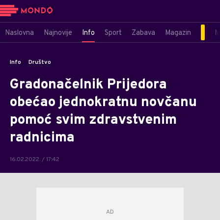
Naslovna
Najnovije
Info
Sport
Zabava
Magazin
M
Info
Društvo
Gradonačelnik Prijedora
obećao jednokratnu novčanu
pomoć svim zdravstvenim
radnicima
16.02.2022. / 17:42