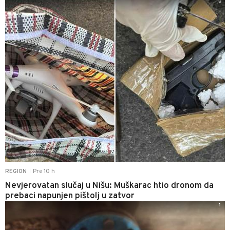
0
Pre 10 h
REGION
|
Nevjerovatan slučaj u Nišu: Muškarac htio dronom da
prebaci napunjen pištolj u zatvor
1