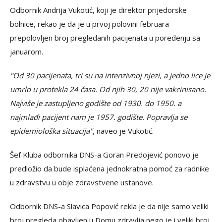
Odbornik Andrija Vukotić, koji je direktor prijedorske
bolnice, rekao je da je u prvoj polovini februara
prepolovljen broj pregledanih pacijenata u poređenju sa
januarom.
"Od 30 pacijenata, tri su na intenzivnoj njezi, a jedno lice je
umrlo u protekla 24 časa. Od njih 30, 20 nije vakcinisano.
Najviše je zastupljeno godište od 1930. do 1950. a
najmlađi pacijent nam je 1957. godište. Popravlja se
epidemiološka situacija"
, naveo je Vukotić.
Šef Kluba odbornika DNS-a Goran Predojević ponovo je
predložio da bude isplaćena jednokratna pomoć za radnike
u zdravstvu u obje zdravstvene ustanove.
Odbornik DNS-a Slavica Popović rekla je da nije samo veliki
broj pregleda obavljen u Domu zdravlja nego je i veliki broj