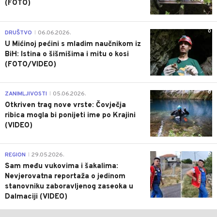
(FOTO)
0
DRUŠTVO
06.06.2026.
|
U Mićinoj pećini s mladim naučnikom iz
BiH: Istina o šišmišima i mitu o kosi
(FOTO/VIDEO)
0
ZANIMLJIVOSTI
05.06.2026.
|
Otkriven trag nove vrste: Čovječja
ribica mogla bi ponijeti ime po Krajini
(VIDEO)
0
REGION
29.05.2026.
|
Sam među vukovima i šakalima:
Nevjerovatna reportaža o jedinom
stanovniku zaboravljenog zaseoka u
Dalmaciji (VIDEO)