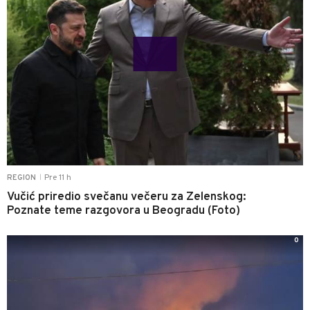
Pre 11 h
REGION
|
Vučić priredio svečanu večeru za Zelenskog:
Poznate teme razgovora u Beogradu (Foto)
0