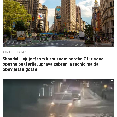
Pre 12 h
SVIJET
|
Skandal u njujorškom luksuznom hotelu: Otkrivena
opasna bakterija, uprava zabranila radnicima da
obavijeste goste
0