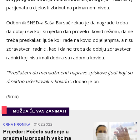
pacijenata u cijelosti zbrinut na primarnom nivou.
Odbornik SNSD-a Saša Bursać rekao je da nagrade treba
da dobiju svi koji su ijedan dan proveli u kovid režimu, da ne
treba preskakati ljude koji rade na kovid odjeljenjima, a nisu
zdravstveni radnici, kao i da ne treba da dobiju zdravstveni
radnici koji nisu imali dodira sa radom u kovidu.
"Predlažem da menadžmenti naprave spiskove ljudi koji su
direktno učestvovali u kovidu"
, dodao je on.
(Srna)
MOŽDA ĆE VAS ZANIMATI
0
CRNA HRONIKA
01.02.2022.
|
Prijedor: Počelo suđenje u
predmetu propalih vakcina