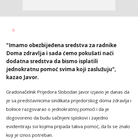
Vesna
AUTOR
0
Kerkez
"Imamo obezbijeđena sredstva za radnike
Doma zdravlja i sada ćemo pokušati naći
dodatna sredstva da bismo isplatili
jednokratnu pomoć svima koji zaslužuju",
kazao Javor.
Gradonačelnik Prijedora Slobodan Javor izjavio je danas da
je sa predstavnicima sindikata prijedorskog doma zdravlja i
bolnice razgovarao o jednokratnoj pomoći i da je
dogovoreno da budu sačinjeni spiskovi i zajedno
evidentiraju svi kojima pripada takva pomoć, da bi se znalo
koji je iznos potreban.