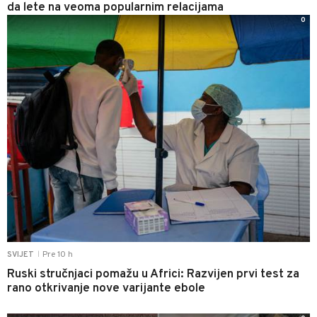
da lete na veoma popularnim relacijama
0
Pre 10 h
SVIJET
|
Ruski stručnjaci pomažu u Africi: Razvijen prvi test za
rano otkrivanje nove varijante ebole