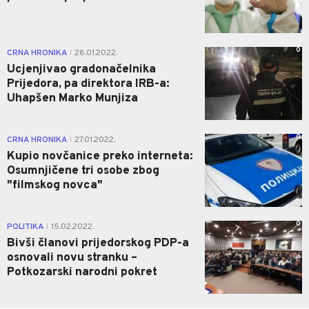
0
CRNA HRONIKA
28.01.2022.
|
Ucjenjivao gradonačelnika
Prijedora, pa direktora IRB-a:
Uhapšen Marko Munjiza
0
CRNA HRONIKA
27.01.2022.
|
Kupio novčanice preko interneta:
Osumnjičene tri osobe zbog
"filmskog novca"
0
POLITIKA
15.02.2022.
|
Bivši članovi prijedorskog PDP-a
osnovali novu stranku –
Potkozarski narodni pokret