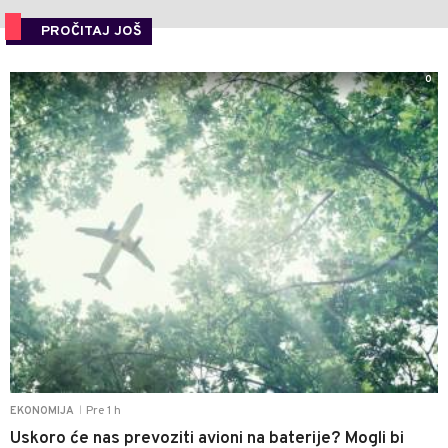
PROČITAJ JOŠ
0
Pre 1 h
EKONOMIJA
|
Uskoro će nas prevoziti avioni na baterije? Mogli bi