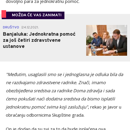
dovoljno para za jednokratnu pomoć.
MOŽDA ĆE VAS ZANIMATI
0
DRUŠTVO
24.12.2021.
|
Banjaluka: Jednokratna pomoć
za još četiri zdravstvene
ustanove
"Međutim, usaglasili smo se i jednoglasna je odluka bila da
ne razdvajamo zdravstvene radnike. Znači, imamo
obezbijeđena sredstva za radnike Doma zdravlja i sada
ćemo pokušati naći dodatna sredstva da bismo isplatili
jednokratnu pomoć svima koji zaslužuju"
, rekao je Javor u
obraćanju odbornicima Skupštine grada.
On je dodao da su svi za to da bude isplaćena ova