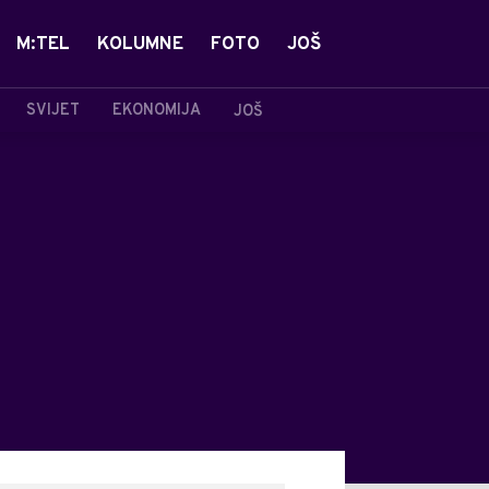
M:TEL
KOLUMNE
FOTO
JOŠ
SVIJET
EKONOMIJA
JOŠ