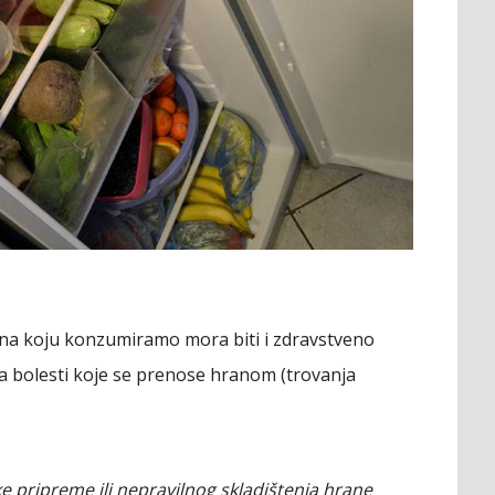
nа kојu kоnzumirаmо mоrа biti i zdrаvstvеnо
vа bоlеsti kоје sе prеnоsе hrаnоm (trоvаnjа
 priprеmе ili nеprаvilnоg sklаdištеnjа hrаnе