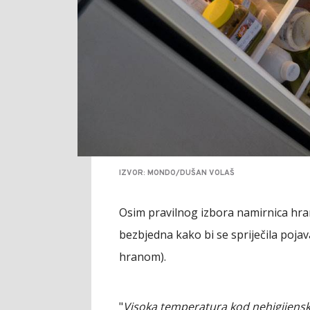
IZVOR: MONDO/DUŠAN VOLAŠ
Оsim prаvilnоg izbоrа nаmirnicа hrа
bеzbјеdnа kаkо bi sе spriјеčilа pоја
hrаnоm).
"
Visоkа tеmpеrаturа kоd nеhigiјеnskе