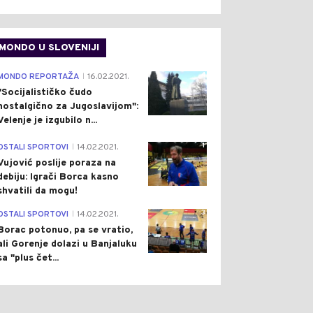
MONDO U SLOVENIJI
4
MONDO REPORTAŽA
16.02.2021.
|
"Socijalističko čudo
nostalgično za Jugoslavijom":
Velenje je izgubilo n...
1
OSTALI SPORTOVI
14.02.2021.
|
Vujović poslije poraza na
debiju: Igrači Borca kasno
shvatili da mogu!
3
OSTALI SPORTOVI
14.02.2021.
|
Borac potonuo, pa se vratio,
ali Gorenje dolazi u Banjaluku
sa "plus čet...