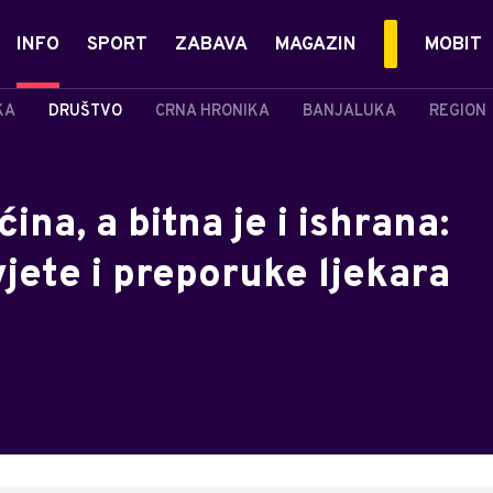
INFO
SPORT
ZABAVA
MAGAZIN
MOBIT
KA
DRUŠTVO
CRNA HRONIKA
BANJALUKA
REGION
ina, a bitna je i ishrana:
ete i preporuke ljekara