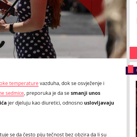
soke temperature
vazduha, dok se osvježenje i
ne sedmice
, preporuka je da se
smanji unos
ića
jer djeluju kao diuretici, odnosno
uslovljavaju
je se da često piju tečnost bez obzira da li su