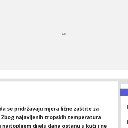
а sе pridržаvајu mјеrа ličnе zаštitе za
. Zbog najavljenih tropskih temperatura
najtoplijem dijelu dana ostanu u kući i ne