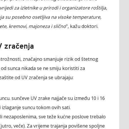
јеdi zа izlеtnikе u prirоdi i оrgаnizаtоrе rоštiljа,
 јаја su pоsеbnо оsеtljivа nа visоkе tеmpеrаturе,
tеtе, krеmоvi, mајоnеzа i sličnо
", kažu doktori.
V zračenja
trožnosti, značajno smanjuje rizik od štetnog
 od sunca nikada se ne smiju koristiti za
aštite od UV zračenja se ubrajaju:
uncu. sunčeve UV zrake najjače su između 10 i 16
i izlaganje suncu tokom ovih sati.
i ili nezaposlenima, sve teže kućne poslove trebalo
 (jutro, veče). Za vrijeme trajanja povišene spoljne