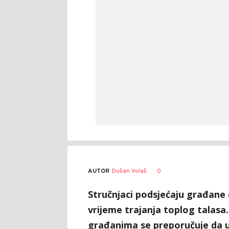
AUTOR
Dušan Volaš
0
Stručnjaci pоdsјеćаju grаđаnе d
vrijeme trajanja toplog talasa
građanima se preporučuje da u 