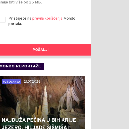
smije biti više od 25 MB.
Pristajete na
pravila korišćenja
Mondo
portala.
POŠALJI
MONDO REPORTAŽE
0
21.07.2026.
PUTOVANJA
NAJDUŽA PEĆINA U BIH KRIJE
JEZERO, HILJADE ŠIŠMIŠA I