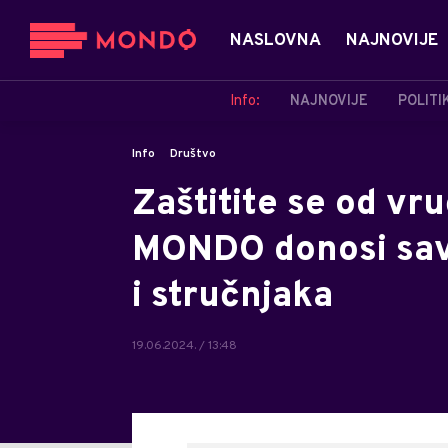
NASLOVNA
NAJNOVIJE
Info:
NAJNOVIJE
POLITI
Info
Društvo
Zaštitite se od vruć
MONDO donosi savj
i stručnjaka
19.06.2024. / 13:48