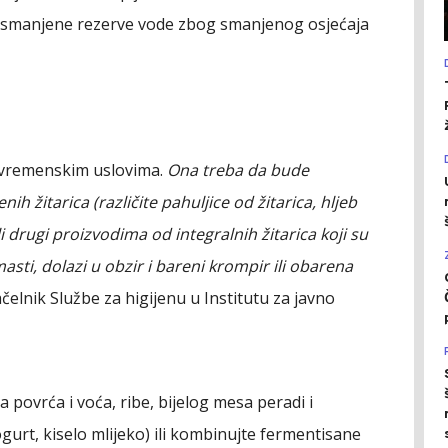
ma smanjene rezerve vode zbog smanjenog osjećaja
 vremenskim uslovima.
Ona treba da bude
h žitarica (različite pahuljice od žitarica, hljeb
ili drugi proizvodima od integralnih žitarica koji su
sti, dolazi u obzir i bareni krompir ili obarena
načelnik Službe za higijenu u Institutu za javno
 povrća i voća, ribe, bijelog mesa peradi i
gurt, kiselo mlijeko) ili kombinujte fermentisane