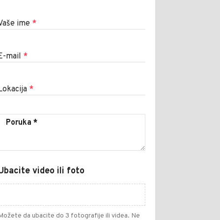
Vaše ime
*
E-mail
*
Lokacija
*
Ubacite video ili foto
Možete da ubacite do 3 fotografije ili videa. Ne