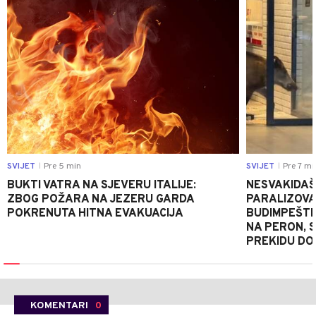
SVIJET
Pre 5 min
SVIJET
Pre 7 mi
|
|
BUKTI VATRA NA SJEVERU ITALIJE:
NESVAKIDAŠN
ZBOG POŽARA NA JEZERU GARDA
PARALIZOVA
POKRENUTA HITNA EVAKUACIJA
BUDIMPEŠTI:
NA PERON, 
PREKIDU DO
KOMENTARI
0