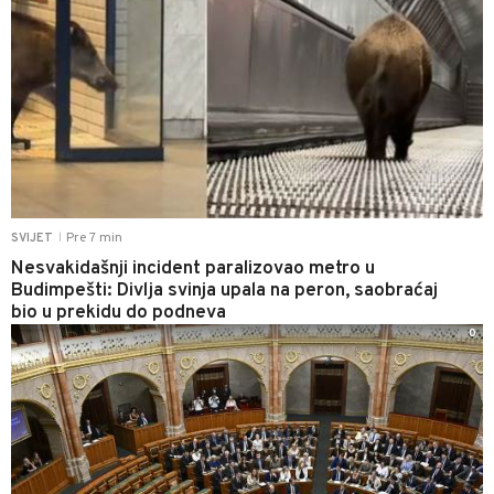
Pre 7 min
SVIJET
|
Nesvakidašnji incident paralizovao metro u
Budimpešti: Divlja svinja upala na peron, saobraćaj
bio u prekidu do podneva
0