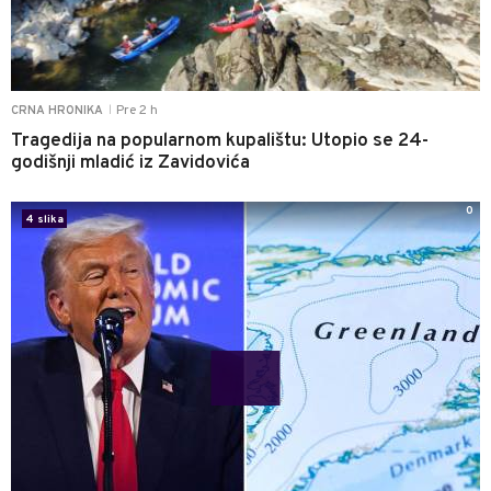
Pre 2 h
CRNA HRONIKA
|
Tragedija na popularnom kupalištu: Utopio se 24-
godišnji mladić iz Zavidovića
0
4 slika