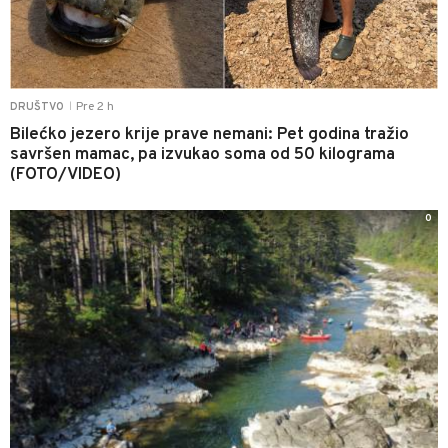
Pre 2 h
DRUŠTVO
|
Bilećko jezero krije prave nemani: Pet godina tražio
savršen mamac, pa izvukao soma od 50 kilograma
(FOTO/VIDEO)
0