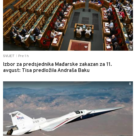
Pre 1 h
SVIJET
|
Izbor za predsjednika Mađarske zakazan za 11.
avgust: Tisa predložila Andraša Baku
0