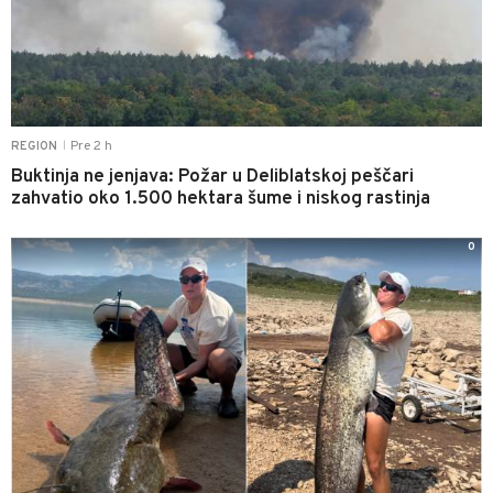
Pre 2 h
REGION
|
Buktinja ne jenjava: Požar u Deliblatskoj peščari
zahvatio oko 1.500 hektara šume i niskog rastinja
0