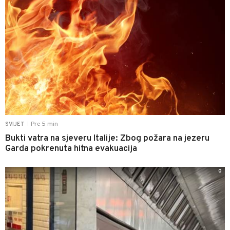
Pre 5 min
SVIJET
|
Bukti vatra na sjeveru Italije: Zbog požara na jezeru
Garda pokrenuta hitna evakuacija
0