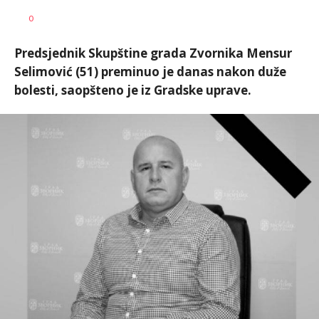
Dušan
AUTOR
0
Volaš
Predsjednik Skupštine grada Zvornika Mensur
Selimović (51) preminuo je danas nakon duže
bolesti, saopšteno je iz Gradske uprave.