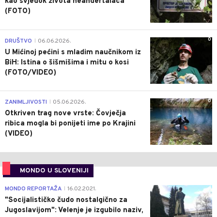
kao svjedok života neandertalaca
(FOTO)
0
DRUŠTVO
06.06.2026.
|
U Mićinoj pećini s mladim naučnikom iz
BiH: Istina o šišmišima i mitu o kosi
(FOTO/VIDEO)
0
ZANIMLJIVOSTI
05.06.2026.
|
Otkriven trag nove vrste: Čovječja
ribica mogla bi ponijeti ime po Krajini
(VIDEO)
MONDO U SLOVENIJI
4
MONDO REPORTAŽA
16.02.2021.
|
"Socijalističko čudo nostalgično za
Jugoslavijom": Velenje je izgubilo naziv,