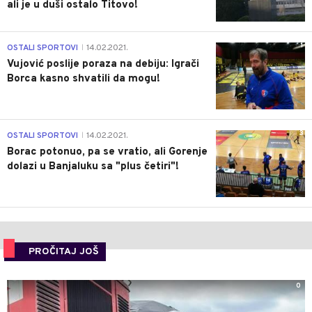
ali je u duši ostalo Titovo!
1
OSTALI SPORTOVI
14.02.2021.
|
Vujović poslije poraza na debiju: Igrači
Borca kasno shvatili da mogu!
3
OSTALI SPORTOVI
14.02.2021.
|
Borac potonuo, pa se vratio, ali Gorenje
dolazi u Banjaluku sa "plus četiri"!
PROČITAJ JOŠ
0