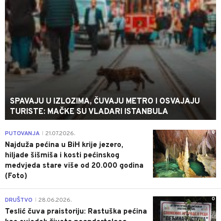
SPAVAJU U IZLOZIMA, ČUVAJU METRO I OSVAJAJU
TURISTE: MAČKE SU VLADARI ISTANBULA
0
PUTOVANJA
21.07.2026.
|
Najduža pećina u BiH krije jezero,
hiljade šišmiša i kosti pećinskog
medvjeda stare više od 20.000 godina
(Foto)
0
DRUŠTVO
28.06.2026.
|
Teslić čuva praistoriju: Rastuška pećina