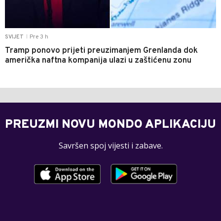
Pre 3 h
SVIJET
|
Tramp ponovo prijeti preuzimanjem Grenlanda dok
američka naftna kompanija ulazi u zaštićenu zonu
PREUZMI NOVU MONDO APLIKACIJU
Savršen spoj vijesti i zabave.