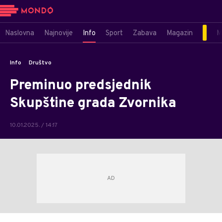
Naslovna
Najnovije
Info
Sport
Zabava
Magazin
M
Info
Društvo
Preminuo predsjednik
Skupštine grada Zvornika
10.01.2025. / 14:17