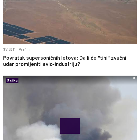
Pre 1 h
SVIJET
|
Povratak supersoničnih letova: Da li će "tihi" zvučni
udar promijeniti avio-industriju?
0
5 slika