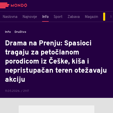
Naslovna
Najnovije
Info
Sport
Zabava
Magazin
M
Info
Društvo
Drama na Prenju: Spasioci
tragaju za petočlanom
porodicom iz Češke, kiša i
nepristupačan teren otežavaju
akciju
11.05.2026. / 21:17