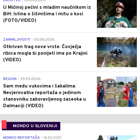
DRUŠTVO
06.06.2026.
|
U Mićinoj pećini s mladim naučnikom iz
BiH: Istina o šišmišima i mitu o kosi
(FOTO/VIDEO)
0
ZANIMLJIVOSTI
05.06.2026.
|
Otkriven trag nove vrste: Čovječja
ribica mogla bi ponijeti ime po Krajini
(VIDEO)
0
REGION
29.05.2026.
|
Sam među vukovima i šakalima:
Nevjerovatna reportaža o jedinom
stanovniku zaboravljenog zaseoka u
Dalmaciji (VIDEO)
MONDO U SLOVENIJI
4
MONDO REPORTAŽA
16.02.2021.
|