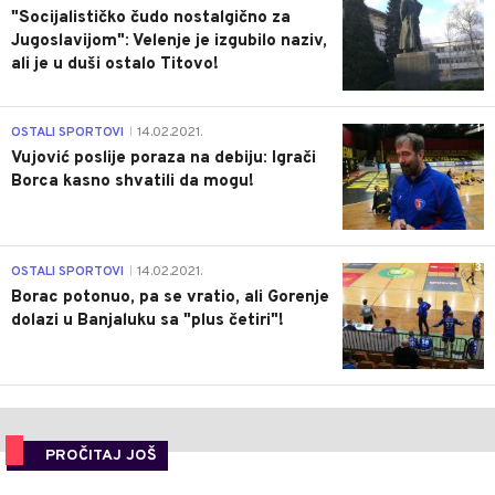
"Socijalističko čudo nostalgično za
Jugoslavijom": Velenje je izgubilo naziv,
ali je u duši ostalo Titovo!
1
OSTALI SPORTOVI
14.02.2021.
|
Vujović poslije poraza na debiju: Igrači
Borca kasno shvatili da mogu!
3
OSTALI SPORTOVI
14.02.2021.
|
Borac potonuo, pa se vratio, ali Gorenje
dolazi u Banjaluku sa "plus četiri"!
PROČITAJ JOŠ