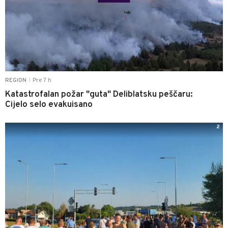
Pre 7 h
REGION
|
Katastrofalan požar "guta" Deliblatsku peščaru:
Cijelo selo evakuisano
2