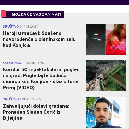
MOŽDA ĆE VAS ZANIMATI
0
DRUŠTVO
14.12.2024.
|
Heroji u mećavi: Spašeno
novorođenče u planinskom selu
kod Konjica
0
EKONOMIJA
02.01.2025.
|
Koridor 5C i spektakularni pogled
na grad: Pogledajte buduću
dionicu kod Konjica - ulaz u tunel
Prenj (VIDEO)
0
DRUŠTVO
28.04.2026.
|
Zahvaljujući dojavi građana:
Pronađen Slađan Ćorić iz
Bijeljine