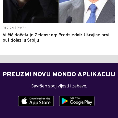
Pre 7 h
REGION
|
Vučić dočekuje Zelenskog: Predsjednik Ukrajine prvi
put dolazi u Srbiju
PREUZMI NOVU MONDO APLIKACIJU
Savršen spoj vijesti i zabave.