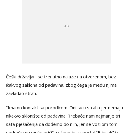
Češki državljani se trenutno nalaze na otvorenom, bez
ikakvog zaklona od padavina, zbog čega je među njima
zavladao strah.
"Imamo kontakt sa porodicom. Oni su u strahu jer nemaju
nikakvo sklonište od padavina. Trebaće nam najmanje tri
sata pješačenja da dođemo do njih, jer se vozilom tom
području ne može prići", rečeno je za portal "Bljesak" iz