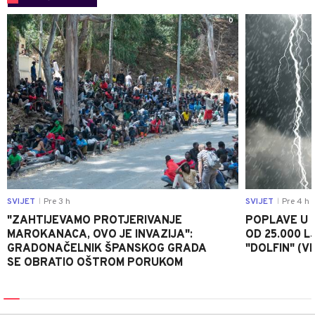
0
SVIJET
Pre 3 h
SVIJET
Pre 4 h
|
|
"ZAHTIJEVAMO PROTJERIVANJE
POPLAVE U K
MAROKANACA, OVO JE INVAZIJA":
OD 25.000 LJ
GRADONAČELNIK ŠPANSKOG GRADA
"DOLFIN" (V
SE OBRATIO OŠTROM PORUKOM