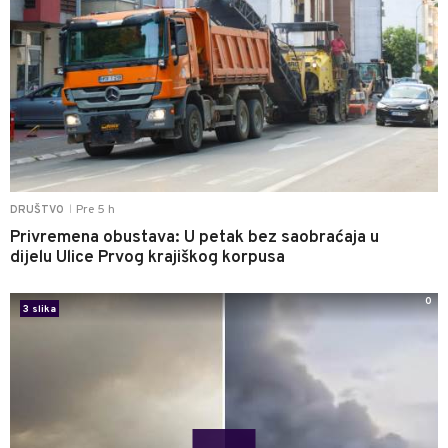
Pre 5 h
DRUŠTVO
|
Privremena obustava: U petak bez saobraćaja u
dijelu Ulice Prvog krajiškog korpusa
0
3 slika