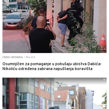
Pre 4 h
CRNA HRONIKA
|
Osumnjičen za pomaganje u pokušaju ubistva Dabića:
Nikoliću određena zabrana napuštanja boravišta
0