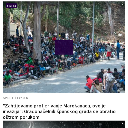
0
5 slika
Pre 3 h
SVIJET
|
"Zahtijevamo protjerivanje Marokanaca, ovo je
invazija": Gradonačelnik španskog grada se obratio
oštrom porukom
0