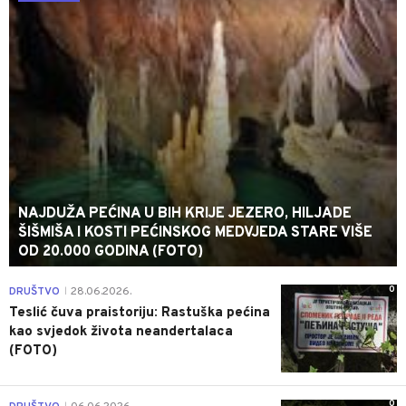
NAJDUŽA PEĆINA U BIH KRIJE JEZERO, HILJADE
ŠIŠMIŠA I KOSTI PEĆINSKOG MEDVJEDA STARE VIŠE
OD 20.000 GODINA (FOTO)
0
DRUŠTVO
28.06.2026.
|
Teslić čuva praistoriju: Rastuška pećina
kao svjedok života neandertalaca
(FOTO)
0