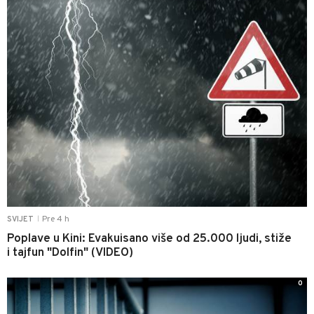
Pre 4 h
SVIJET
|
Poplave u Kini: Evakuisano više od 25.000 ljudi, stiže
i tajfun "Dolfin" (VIDEO)
0