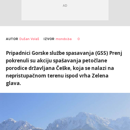
AUTOR
Dušan Volaš
0
IZVOR
mondo.ba
Pripadnici Gorske službe spasavanja (GSS) Prenj
pokrenuli su akciju spašavanja petočlane
porodice državljana Češke, koja se nalazi na
nepristupačnom terenu ispod vrha Zelena
glava.