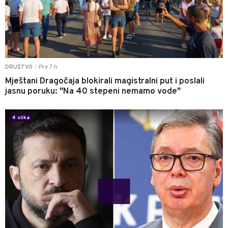
Pre 7 h
DRUŠTVO
|
Mještani Dragočaja blokirali magistralni put i poslali
jasnu poruku: "Na 40 stepeni nemamo vode"
1
4 slika