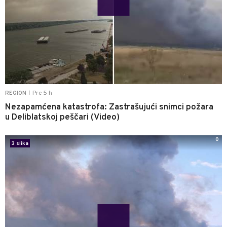
Pre 5 h
REGION
|
Nezapamćena katastrofa: Zastrašujući snimci požara
u Deliblatskoj peščari (Video)
0
3 slika