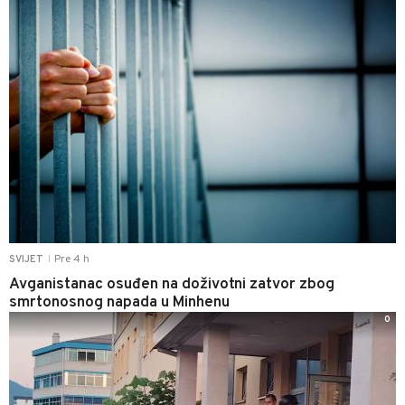
Pre 4 h
SVIJET
|
Avganistanac osuđen na doživotni zatvor zbog
smrtonosnog napada u Minhenu
0