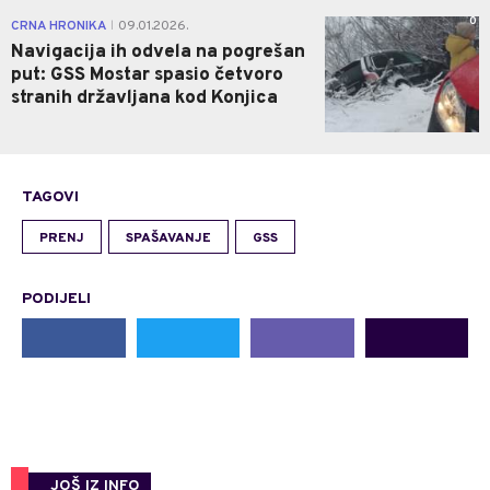
0
CRNA HRONIKA
09.01.2026.
|
Navigacija ih odvela na pogrešan
put: GSS Mostar spasio četvoro
stranih državljana kod Konjica
TAGOVI
PRENJ
SPAŠAVANJE
GSS
PODIJELI
JOŠ IZ INFO