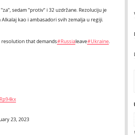
"za", sedam "protiv" i 32 uzdržane. Rezoluciju je
lkalaj kao i ambasadori svih zemalja u regiji.
 resolution that demands
#Russia
leave
#Ukraine
.
oRp94kx
uary 23, 2023