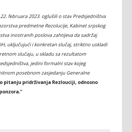
22. februara 2023. oglušili o stav Predsjedništva
onzorstva predmetne Rezolucije, Kabinet srpskog
stva inostranih poslova zahtijeva da sadržaj
H, uključujući i konkretan slučaj, striktno uskladi
retnom slučaju, u skladu sa rezultatom
dsjedništva, jedini formalni stav kojeg
1. hitnom posebnom zasjedanju Generalne
o pitanju pridrživanja Rezlouciji, odnosno
sponzora."