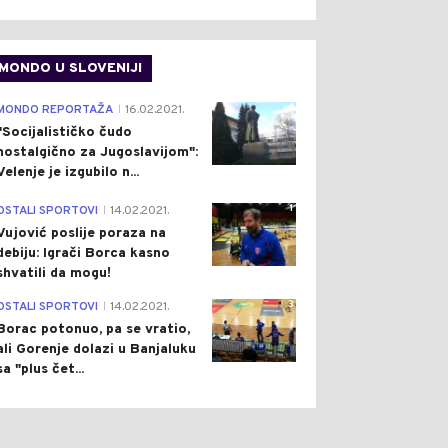
MONDO U SLOVENIJI
4
MONDO REPORTAŽA
16.02.2021.
|
"Socijalističko čudo
nostalgično za Jugoslavijom":
Velenje je izgubilo n...
1
OSTALI SPORTOVI
14.02.2021.
|
Vujović poslije poraza na
debiju: Igrači Borca kasno
shvatili da mogu!
3
OSTALI SPORTOVI
14.02.2021.
|
Borac potonuo, pa se vratio,
ali Gorenje dolazi u Banjaluku
sa "plus čet...