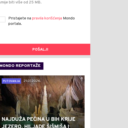
smije biti više od 25 MB.
Pristajete na
pravila korišćenja
Mondo
portala.
POŠALJI
MONDO REPORTAŽE
0
21.07.2026.
PUTOVANJA
NAJDUŽA PEĆINA U BIH KRIJE
JEZERO, HILJADE ŠIŠMIŠA I