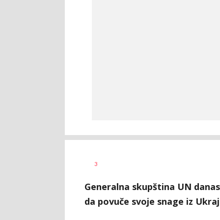
Željko
AUTOR
3
Svitlica
Generalna skupština UN danas je
da povuče svoje snage iz Ukraj