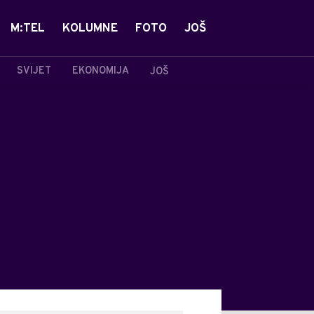
M:TEL
KOLUMNE
FOTO
JOŠ
SVIJET
EKONOMIJA
JOŠ