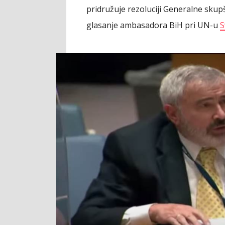
pridružuje rezoluciji Generalne skupš
glasanje ambasadora BiH pri UN-u
S