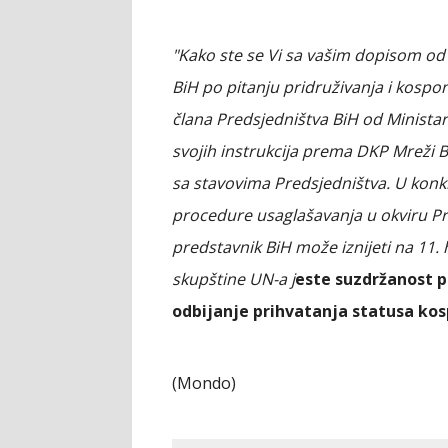
"Kako ste se Vi sa vašim dopisom od 
BiH po pitanju pridruživanja i kosp
člana Predsjedništva BiH od Ministar
svojih instrukcija prema DKP Mreži Bi
sa stavovima Predsjedništva. U konk
procedure usaglašavanja u okviru Pre
predstavnik BiH može iznijeti na 1
skupštine UN-a j
este suzdržanost p
odbijanje prihvatanja statusa ko
(Mondo)