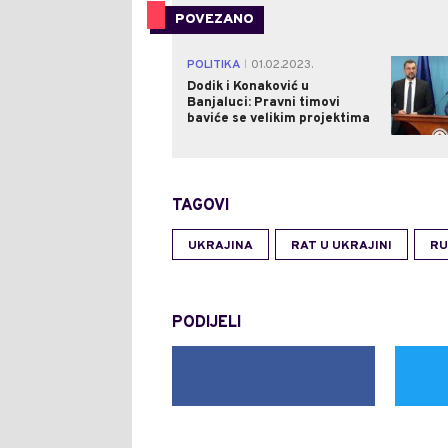
POVEZANO
POLITIKA
01.02.2023.
|
Dodik i Konaković u
Banjaluci: Pravni timovi
baviće se velikim projektima
TAGOVI
UKRAJINA
RAT U UKRAJINI
RU
PODIJELI