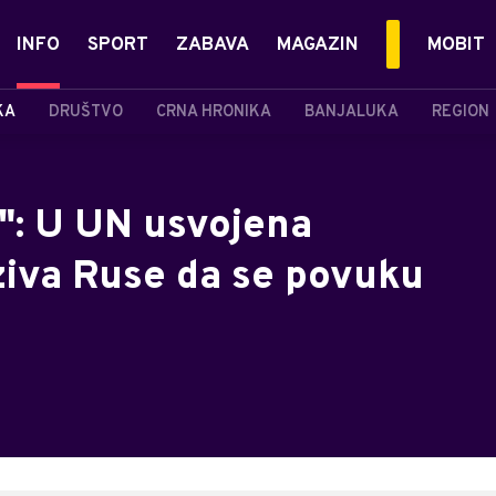
INFO
SPORT
ZABAVA
MAGAZIN
MOBIT
KA
DRUŠTVO
CRNA HRONIKA
BANJALUKA
REGION
A": U UN usvojena
ziva Ruse da se povuku