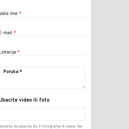
Vaše ime
*
E-mail
*
Lokacija
*
Ubacite video ili foto
Možete da ubacite do 3 fotografije ili videa. Ne