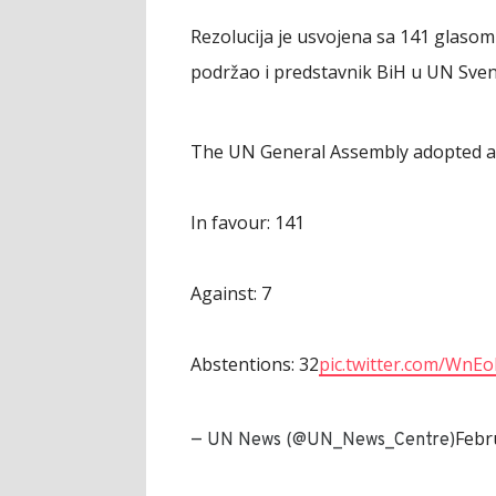
Rezolucija je usvojena sa 141 glasom 
podržao i predstavnik BiH u UN Sven A
The UN General Assembly adopted a
In favour: 141
Against: 7
Abstentions: 32
pic.twitter.com/WnE
Febr
— UN News (@UN_News_Centre)