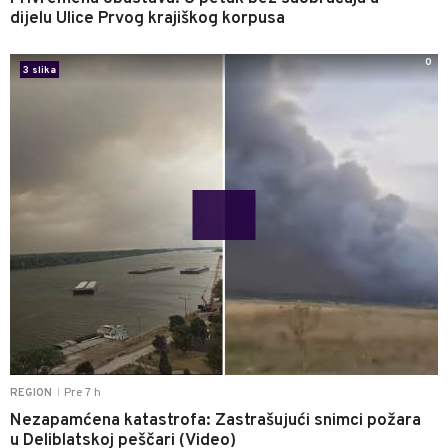
dijelu Ulice Prvog krajiškog korpusa
0
3 slika
Pre 7 h
REGION
|
Nezapamćena katastrofa: Zastrašujući snimci požara
u Deliblatskoj peščari (Video)