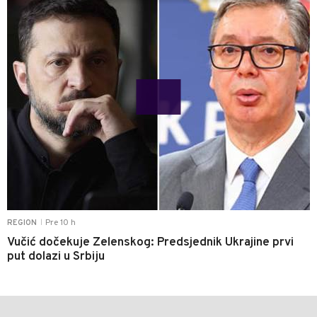
Pre 10 h
REGION
|
Vučić dočekuje Zelenskog: Predsjednik Ukrajine prvi
put dolazi u Srbiju