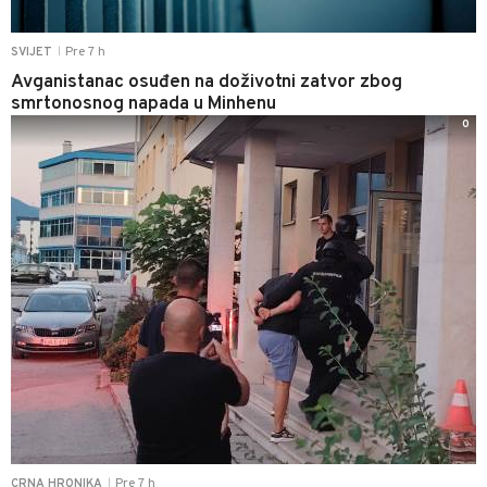
Pre 7 h
SVIJET
|
Avganistanac osuđen na doživotni zatvor zbog
smrtonosnog napada u Minhenu
0
Pre 7 h
CRNA HRONIKA
|