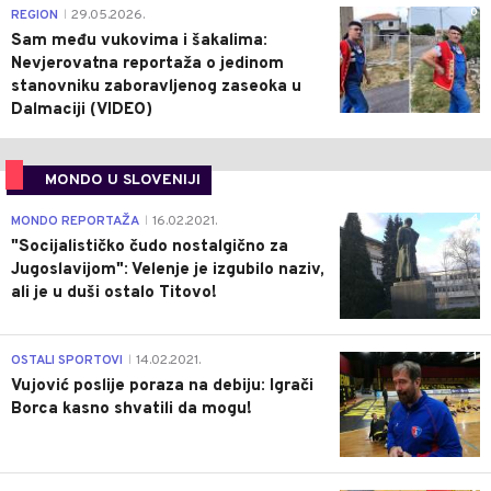
0
REGION
29.05.2026.
|
Sam među vukovima i šakalima:
Nevjerovatna reportaža o jedinom
stanovniku zaboravljenog zaseoka u
Dalmaciji (VIDEO)
MONDO U SLOVENIJI
4
MONDO REPORTAŽA
16.02.2021.
|
"Socijalističko čudo nostalgično za
Jugoslavijom": Velenje je izgubilo naziv,
ali je u duši ostalo Titovo!
1
OSTALI SPORTOVI
14.02.2021.
|
Vujović poslije poraza na debiju: Igrači
Borca kasno shvatili da mogu!