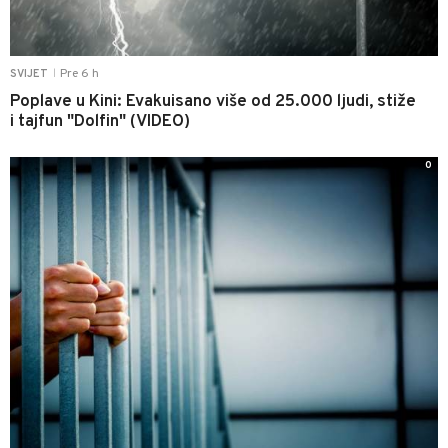
Pre 6 h
SVIJET
|
Poplave u Kini: Evakuisano više od 25.000 ljudi, stiže
i tajfun "Dolfin" (VIDEO)
0