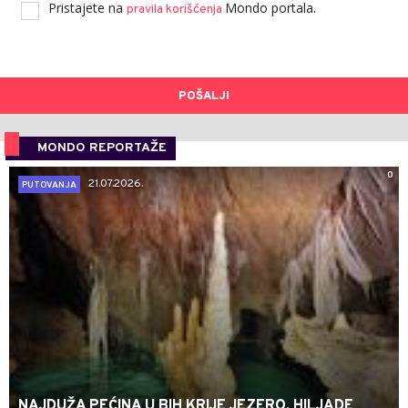
Pristajete na
Mondo portala.
pravila korišćenja
POŠALJI
MONDO REPORTAŽE
0
21.07.2026.
PUTOVANJA
NAJDUŽA PEĆINA U BIH KRIJE JEZERO, HILJADE