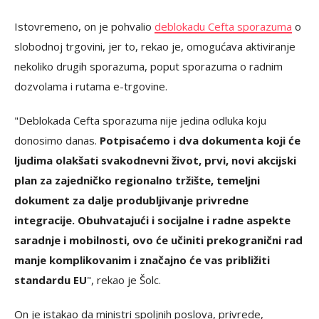
Istovremeno, on je pohvalio
deblokadu Cefta sporazuma
o
slobodnoj trgovini, jer to, rekao je, omogućava aktiviranje
nekoliko drugih sporazuma, poput sporazuma o radnim
dozvolama i rutama e-trgovine.
"Deblokada Cefta sporazuma nije jedina odluka koju
donosimo danas.
Potpisaćemo i dva dokumenta koji će
ljudima olakšati svakodnevni život, prvi, novi akcijski
plan za zajedničko regionalno tržište, temeljni
dokument za dalje produbljivanje privredne
integracije. Obuhvatajući i socijalne i radne aspekte
saradnje i mobilnosti, ovo će učiniti prekogranični rad
manje komplikovanim i značajno će vas približiti
standardu EU
", rekao je Šolc.
On je istakao da ministri spoljnih poslova, privrede,