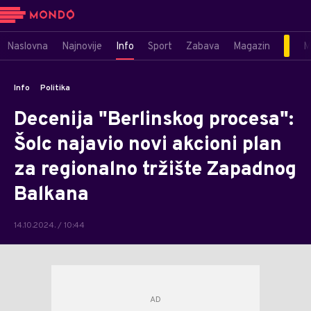
Naslovna
Najnovije
Info
Sport
Zabava
Magazin
M
Info
Politika
Decenija "Berlinskog procesa":
Šolc najavio novi akcioni plan
za regionalno tržište Zapadnog
Balkana
14.10.2024. / 10:44