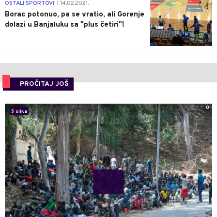
3
OSTALI SPORTOVI
14.02.2021.
|
Borac potonuo, pa se vratio, ali Gorenje
dolazi u Banjaluku sa "plus četiri"!
PROČITAJ JOŠ
0
5 slika