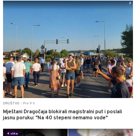
2
Pre 9 h
DRUŠTVO
|
Mještani Dragočaja blokirali magistralni put i poslali
jasnu poruku: "Na 40 stepeni nemamo vode"
1
4 slika