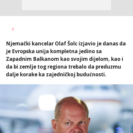
Željko
AUTOR
2
Svitlica
Njemački kancelar Olaf Šolc izjavio je danas da
je Evropska unija kompletna jedino sa
Zapadnim Balkanom kao svojim dijelom, kao i
da bi zemlje tog regiona trebalo da preduzmu
dalje korake ka zajedničkoj budućnosti.