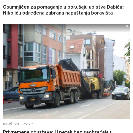
Osumnjičen za pomaganje u pokušaju ubistva Dabića:
Nikoliću određena zabrana napuštanja boravišta
0
Pre 7 h
DRUŠTVO
|
Privremena obustava: U petak bez saobraćaja u