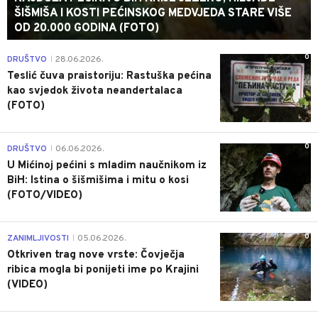
ŠIŠMIŠA I KOSTI PEĆINSKOG MEDVJEDA STARE VIŠE
OD 20.000 GODINA (FOTO)
0
DRUŠTVO
28.06.2026.
|
Teslić čuva praistoriju: Rastuška pećina
kao svjedok života neandertalaca
(FOTO)
0
DRUŠTVO
06.06.2026.
|
U Mićinoj pećini s mladim naučnikom iz
BiH: Istina o šišmišima i mitu o kosi
(FOTO/VIDEO)
0
ZANIMLJIVOSTI
05.06.2026.
|
Otkriven trag nove vrste: Čovječja
ribica mogla bi ponijeti ime po Krajini
(VIDEO)