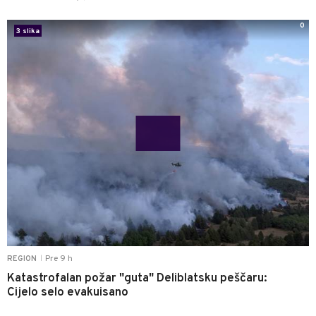
0
3 slika
Pre 9 h
REGION
|
Katastrofalan požar "guta" Deliblatsku peščaru:
Cijelo selo evakuisano