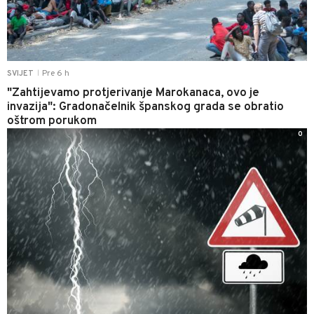
Pre 6 h
SVIJET
|
"Zahtijevamo protjerivanje Marokanaca, ovo je
invazija": Gradonačelnik španskog grada se obratio
oštrom porukom
0