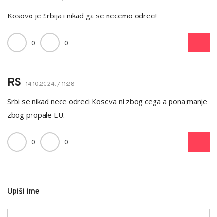
Kosovo je Srbija i nikad ga se necemo odreci!
0
0
RS
14.10.2024. / 11:28
Srbi se nikad nece odreci Kosova ni zbog cega a ponajmanje
zbog propale EU.
0
0
Upiši ime