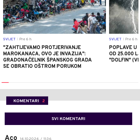
SVIJET
Pre 6 h
SVIJET
Pre 6 h
|
|
"ZAHTIJEVAMO PROTJERIVANJE
POPLAVE U K
MAROKANACA, OVO JE INVAZIJA":
OD 25.000 LJ
GRADONAČELNIK ŠPANSKOG GRADA
"DOLFIN" (V
SE OBRATIO OŠTROM PORUKOM
KOMENTARI
2
SVI KOMENTARI
Aco
14.10.2024. / 11:36