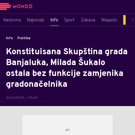
Naslovna
Najnovije
Info
Sport
Zabava
Magazin
M
Info
Politika
Konstituisana Skupština grada
Banjaluka, Milada Šukalo
ostala bez funkcije zamjenika
gradonačelnika
30.01.2025. / 19:45