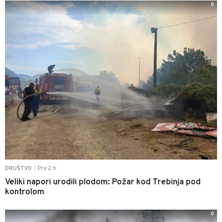
0
Pre 2 h
DRUŠTVO
|
Veliki napori urodili plodom: Požar kod Trebinja pod
kontrolom
0