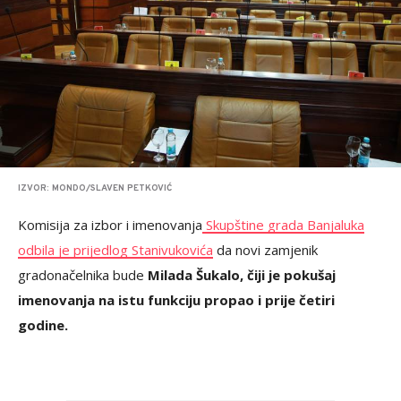
IZVOR: MONDO/SLAVEN PETKOVIĆ
Komisija za izbor i imenovanja
Skupštine grada Banjaluka
odbila je prijedlog Stanivukovića
da novi zamjenik
gradonačelnika bude
Milada Šukalo, čiji je pokušaj
imenovanja na istu funkciju propao i prije četiri
godine.