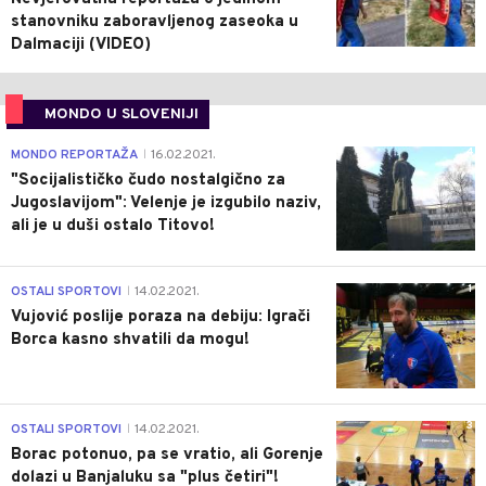
stanovniku zaboravljenog zaseoka u
Dalmaciji (VIDEO)
MONDO U SLOVENIJI
4
MONDO REPORTAŽA
16.02.2021.
|
"Socijalističko čudo nostalgično za
Jugoslavijom": Velenje je izgubilo naziv,
ali je u duši ostalo Titovo!
1
OSTALI SPORTOVI
14.02.2021.
|
Vujović poslije poraza na debiju: Igrači
Borca kasno shvatili da mogu!
3
OSTALI SPORTOVI
14.02.2021.
|
Borac potonuo, pa se vratio, ali Gorenje
dolazi u Banjaluku sa "plus četiri"!