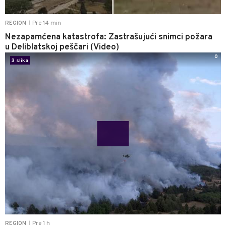
Pre 14 min
REGION
|
Nezapamćena katastrofa: Zastrašujući snimci požara
u Deliblatskoj peščari (Video)
0
3 slika
Pre 1 h
REGION
|