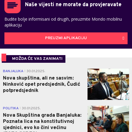
Naše vijesti ne morate da provjeravate
Budite bolje informisani od drugih, preuzmite Mondo mobilnu
aplikaciju
PREUZMI APLIKACIJU
MOŽDA ĆE VAS ZANIMATI
0
BANJALUKA
30.01.2025.
|
Nova skupština, ali ne sasvim:
Ninković opet predsjednik, Čudić
potpredsjednik
0
POLITIKA
30.01.2025.
|
Nova Skupština grada Banjaluka:
Poznata lica na konstitutivnoj
sjednici, evo ko čini većinu