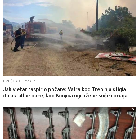
Pre 6 h
DRUŠTVO
|
Jak vjetar raspirio požare: Vatra kod Trebinja stigla
do asfaltne baze, kod Konjica ugrožene kuće i pruga
0