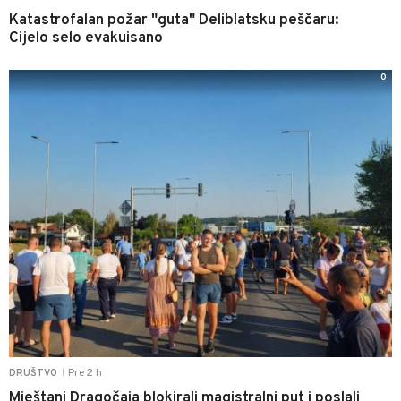
Katastrofalan požar "guta" Deliblatsku peščaru:
Cijelo selo evakuisano
0
Pre 2 h
DRUŠTVO
|
Mještani Dragočaja blokirali magistralni put i poslali