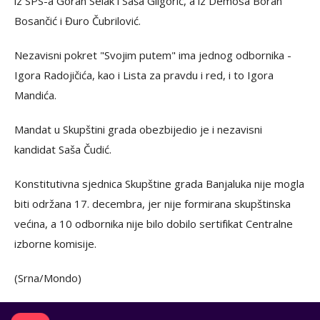
iz SPS-a Goran Selak i Saša Gligorić, a iz Demosa Boran
Bosančić i Đuro Čubrilović.
Nezavisni pokret "Svojim putem" ima jednog odbornika -
Igora Radojičića, kao i Lista za pravdu i red, i to Igora
Mandića.
Mandat u Skupštini grada obezbijedio je i nezavisni
kandidat Saša Čudić.
Konstitutivna sjednica Skupštine grada Banjaluka nije mogla
biti održana 17. decembra, jer nije formirana skupštinska
većina, a 10 odbornika nije bilo dobilo sertifikat Centralne
izborne komisije.
(Srna/Mondo)