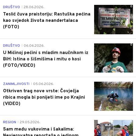
0
DRUŠTVO
28.06.2026.
|
Teslić čuva praistoriju: Rastuška pećina
kao svjedok života neandertalaca
(FOTO)
0
DRUŠTVO
06.06.2026.
|
U Mićinoj pećini s mladim naučnikom iz
BiH: Istina o šišmišima i mitu o kosi
(FOTO/VIDEO)
0
ZANIMLJIVOSTI
05.06.2026.
|
Otkriven trag nove vrste: Čovječja
ribica mogla bi ponijeti ime po Krajini
(VIDEO)
0
REGION
29.05.2026.
|
Sam među vukovima i šakalima:
Nevjerovatna reportaža o jedinom