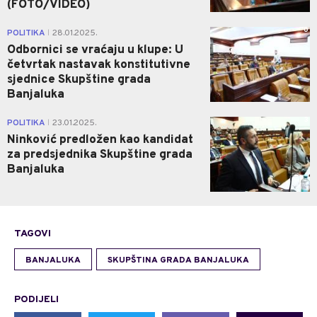
(FOTO/VIDEO)
0
POLITIKA
28.01.2025.
|
Odbornici se vraćaju u klupe: U
četvrtak nastavak konstitutivne
sjednice Skupštine grada
Banjaluka
3
POLITIKA
23.01.2025.
|
Ninković predložen kao kandidat
za predsjednika Skupštine grada
Banjaluka
TAGOVI
BANJALUKA
SKUPŠTINA GRADA BANJALUKA
PODIJELI