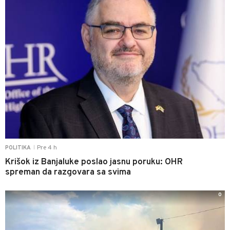
Pre 4 h
POLITIKA
|
Krišok iz Banjaluke poslao jasnu poruku: OHR
spreman da razgovara sa svima
0