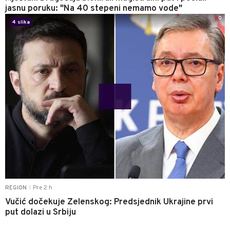
jasnu poruku: "Na 40 stepeni nemamo vode"
0
4 slika
Pre 2 h
REGION
|
Vučić dočekuje Zelenskog: Predsjednik Ukrajine prvi
put dolazi u Srbiju