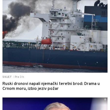
Pre 3 h
SVIJET
|
Ruski dronovi napali njemački teretni brod: Drama u
Crnom moru, izbio jeziv požar
0