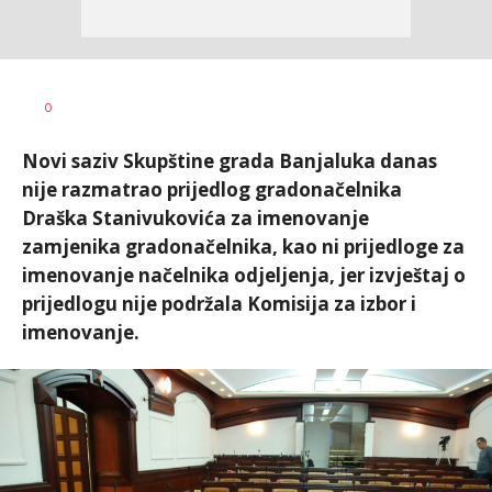
Nikolina
AUTOR
0
Damjanić
Novi saziv Skupštine grada Banjaluka danas
nije razmatrao prijedlog gradonačelnika
Draška Stanivukovića za imenovanje
zamjenika gradonačelnika, kao ni prijedloge za
imenovanje načelnika odjeljenja, jer izvještaj o
prijedlogu nije podržala Komisija za izbor i
imenovanje.