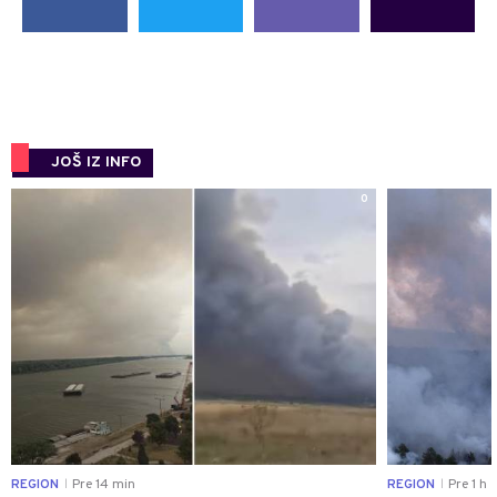
JOŠ IZ INFO
0
REGION
Pre 14 min
REGION
Pre 1 h
|
|