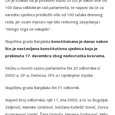
On je istakao da je posebno važno to što je nakon više od
100 dana odblokiran rad parlamenta, te najavio da će za
narednu sjednicu predložiti više od 100 tačaka dnevnog
reda, jer osam mjeseci nije bilo redovnog zasjedanja i
"mnogo toga se nakupilo".
Skupština grada Banjaluka
konstituisana je danas nakon
što je nastavljena konstitutivna sjednica koja je
prekinuta 17. decembra zbog nedostatka kvoruma.
Većinu u novom sazivu parlamenta čini 20 odbornika iz
SNSD-a, SP-a, Demosa, SPS-a i Ujedinjene Srpske.
Skupštinu grada Banjaluka čini 31 odbornik.
Najveći broj odbornika, njih 11, ima SNSD, a to su Bogoljub
Zeljković, Marinko Umičević, Snežana Kutlešić Stević, Zorica
Kuzmanović Vasilić, Žana Grmuša, Nevena Todorović, Mišo