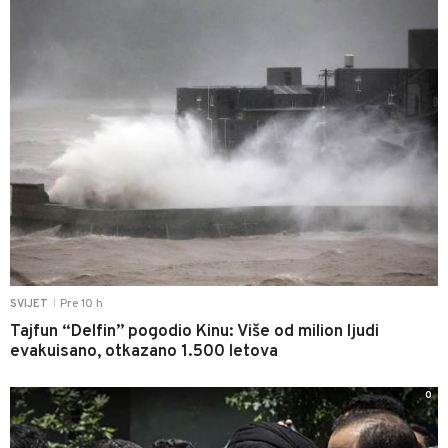
Pre 10 h
SVIJET
|
Tajfun “Delfin” pogodio Kinu: Više od milion ljudi
evakuisano, otkazano 1.500 letova
0