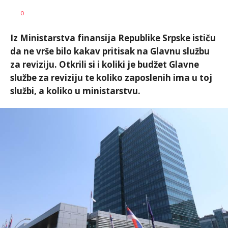
SRNA
AUTOR
0
1
Iz Ministarstva finansija Republike Srpske ističu
da ne vrše bilo kakav pritisak na Glavnu službu
za reviziju. Otkrili si i koliki je budžet Glavne
službe za reviziju te koliko zaposlenih ima u toj
službi, a koliko u ministarstvu.