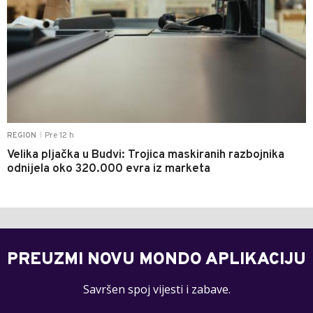
Pre 12 h
REGION
|
Velika pljačka u Budvi: Trojica maskiranih razbojnika
odnijela oko 320.000 evra iz marketa
PREUZMI NOVU MONDO APLIKACIJU
Savršen spoj vijesti i zabave.