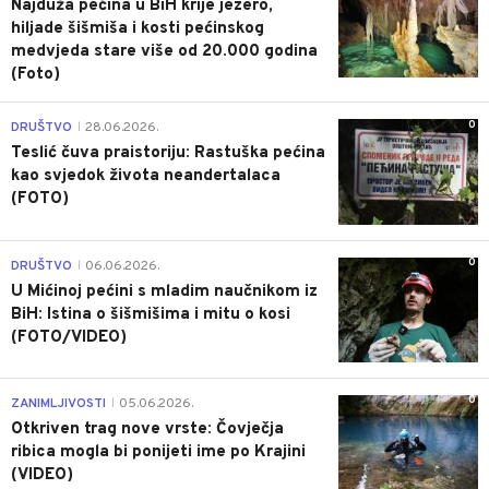
Najduža pećina u BiH krije jezero,
hiljade šišmiša i kosti pećinskog
medvjeda stare više od 20.000 godina
(Foto)
0
DRUŠTVO
28.06.2026.
|
Teslić čuva praistoriju: Rastuška pećina
kao svjedok života neandertalaca
(FOTO)
0
DRUŠTVO
06.06.2026.
|
U Mićinoj pećini s mladim naučnikom iz
BiH: Istina o šišmišima i mitu o kosi
(FOTO/VIDEO)
0
ZANIMLJIVOSTI
05.06.2026.
|
Otkriven trag nove vrste: Čovječja
ribica mogla bi ponijeti ime po Krajini
(VIDEO)