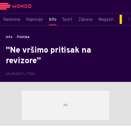
Naslovna
Najnovije
Info
Sport
Zabava
Magazin
M
Info
Politika
''Ne vršimo pritisak na
revizore''
25.08.2017. / 17:20