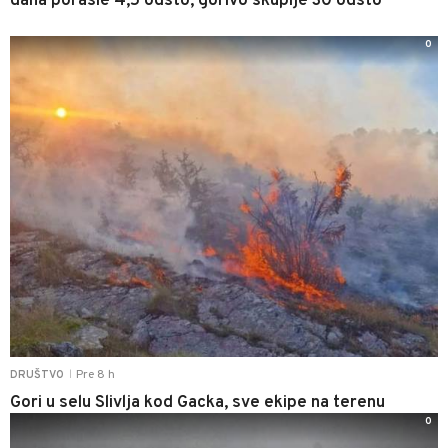
dana porasle 4,5 odsto, gorivo skuplje 30 odsto
0
Pre 8 h
DRUŠTVO
|
Gori u selu Slivlja kod Gacka, sve ekipe na terenu
0