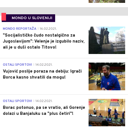
MONDO U SLOVENIJI
4
MONDO REPORTAŽA
16.02.2021.
|
"Socijalističko čudo nostalgično za
Jugoslavijom": Velenje je izgubilo naziv,
ali je u duši ostalo Titovo!
1
OSTALI SPORTOVI
14.02.2021.
|
Vujović poslije poraza na debiju: Igrači
Borca kasno shvatili da mogu!
3
OSTALI SPORTOVI
14.02.2021.
|
Borac potonuo, pa se vratio, ali Gorenje
dolazi u Banjaluku sa "plus četiri"!