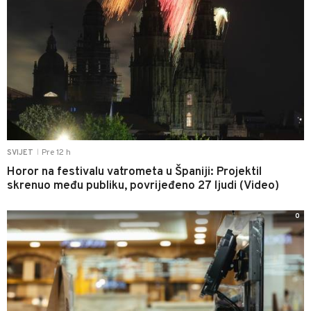
Pre 12 h
SVIJET
|
Horor na festivalu vatrometa u Španiji: Projektil
skrenuo među publiku, povrijeđeno 27 ljudi (Video)
0