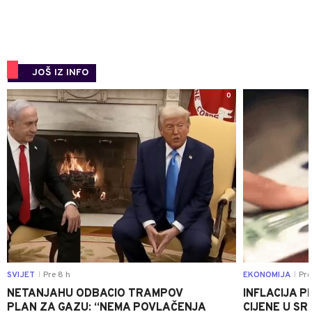
JOŠ IZ INFO
0
SVIJET
Pre 8 h
EKONOMIJA
Pre
|
|
NETANJAHU ODBACIO TRAMPOV
INFLACIJA P
PLAN ZA GAZU: “NEMA POVLAČENJA
CIJENE U S