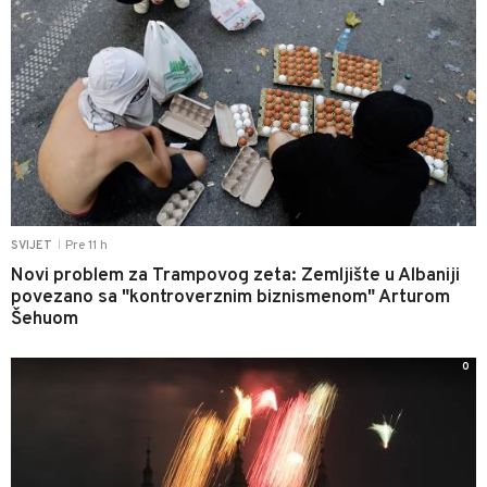
Pre 11 h
SVIJET
|
Novi problem za Trampovog zeta: Zemljište u Albaniji
povezano sa "kontroverznim biznismenom" Arturom
Šehuom
0