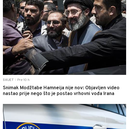
Pre 10 h
SVIJET
|
Snimak Modžtabe Hamneija nije nov: Objavljen video
nastao prije nego što je postao vrhovni vođa Irana
0