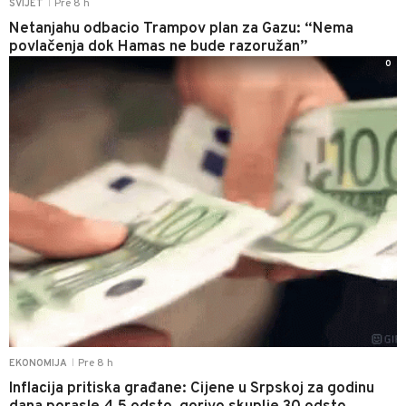
Pre 8 h
SVIJET
|
Netanjahu odbacio Trampov plan za Gazu: “Nema
povlačenja dok Hamas ne bude razoružan”
0
Pre 8 h
EKONOMIJA
|
Inflacija pritiska građane: Cijene u Srpskoj za godinu