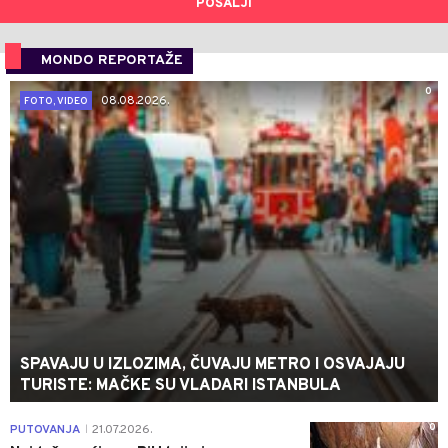
POŠALJI
MONDO REPORTAŽE
0
08.08.2026.
FOTO, VIDEO
SPAVAJU U IZLOZIMA, ČUVAJU METRO I OSVAJAJU
TURISTE: MAČKE SU VLADARI ISTANBULA
0
PUTOVANJA
21.07.2026.
|