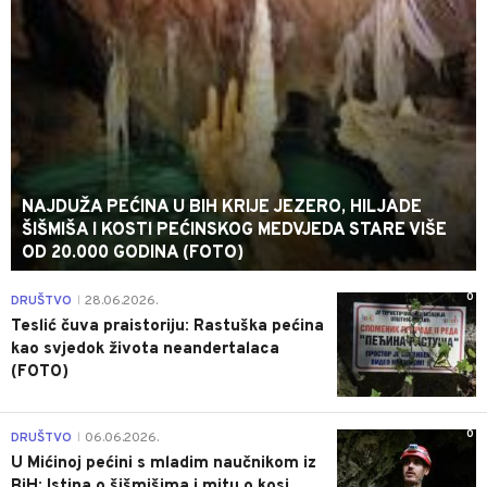
NAJDUŽA PEĆINA U BIH KRIJE JEZERO, HILJADE
ŠIŠMIŠA I KOSTI PEĆINSKOG MEDVJEDA STARE VIŠE
OD 20.000 GODINA (FOTO)
0
DRUŠTVO
28.06.2026.
|
Teslić čuva praistoriju: Rastuška pećina
kao svjedok života neandertalaca
(FOTO)
0
DRUŠTVO
06.06.2026.
|
U Mićinoj pećini s mladim naučnikom iz
BiH: Istina o šišmišima i mitu o kosi