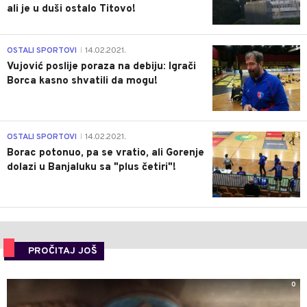
ali je u duši ostalo Titovo!
1
OSTALI SPORTOVI
14.02.2021.
|
Vujović poslije poraza na debiju: Igrači
Borca kasno shvatili da mogu!
3
OSTALI SPORTOVI
14.02.2021.
|
Borac potonuo, pa se vratio, ali Gorenje
dolazi u Banjaluku sa "plus četiri"!
PROČITAJ JOŠ
0