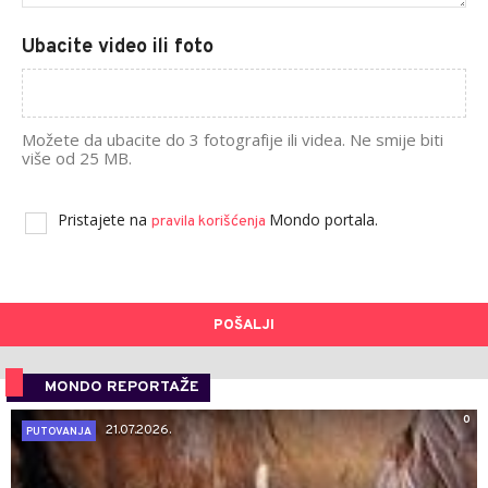
Ubacite video ili foto
Možete da ubacite do 3 fotografije ili videa. Ne smije biti
više od 25 MB.
Pristajete na
Mondo portala.
pravila korišćenja
POŠALJI
MONDO REPORTAŽE
0
21.07.2026.
PUTOVANJA