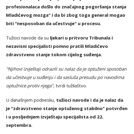
profesionalaca došlo do značajnog pogoršanja stanja
Mladićevog mozga" i da bi zbog toga general mogao
biti "nesposoban da učestvuje" u procesu.
Tužioci navode da su
ljekari u pritvoru Tribunala i
nezavisni specijalisti pomno pratili Mladićevo
zdravstveno stanje tokom cijelog suđenja.
"Njihovi izvještaji odrazili su nalaz da je optuženi sposoban
da učestvuje u suđenju i da sasluša presudu po navodima
optužnice protiv njega"
, tvrdi tužilaštvo.
U današnjem podnesku,
tužioci navode i da je nalaz da
je "zdravstveno stanje optuženog stabilno" potvrđen
i u posljednjem izvještaju specijalista od 22.
septembra.