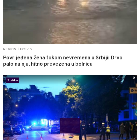
Pre 2 h
REGION
|
Povrijeđena žena tokom nevremena u Srbiji: Drvo
palo na nju, hitno prevezena u bolnicu
0
7 slika