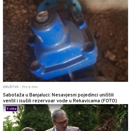
Pre 6 min
DRUŠTVO
|
Sabotaža u Banjaluci: Nesavjesni pojedinci uništili
ventil i isušili rezervoar vode u Rekavicama (FOTO)
0
5 slika