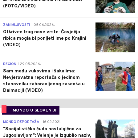
(FOTO/VIDEO)
0
ZANIMLJIVOSTI
05.06.2026.
|
Otkriven trag nove vrste: Čovječja
ribica mogla bi ponijeti ime po Krajini
(VIDEO)
0
REGION
29.05.2026.
|
Sam među vukovima i šakalima:
Nevjerovatna reportaža o jedinom
stanovniku zaboravljenog zaseoka u
Dalmaciji (VIDEO)
MONDO U SLOVENIJI
4
MONDO REPORTAŽA
16.02.2021.
|
"Socijalističko čudo nostalgično za
Jugoslavijom": Velenje je izgubilo naziv,