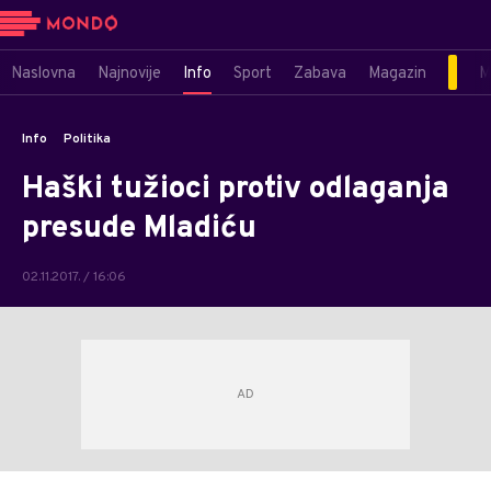
Naslovna
Najnovije
Info
Sport
Zabava
Magazin
M
Info
Politika
Haški tužioci protiv odlaganja
presude Mladiću
02.11.2017. / 16:06