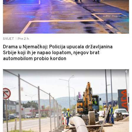
Pre 2 h
SVIJET
|
Drama u Njemačkoj: Policija upucala državljanina
Srbije koji ih je napao lopatom, njegov brat
automobilom probio kordon
0