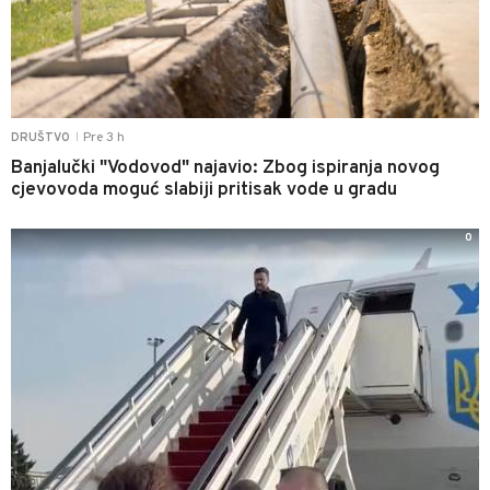
Pre 3 h
DRUŠTVO
|
Banjalučki "Vodovod" najavio: Zbog ispiranja novog
cjevovoda moguć slabiji pritisak vode u gradu
0