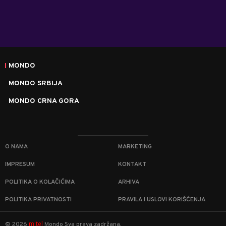
MONDO
MONDO SRBIJA
MONDO CRNA GORA
O NAMA
MARKETING
IMPRESUM
KONTAKT
POLITIKA O KOLAČIĆIMA
ARHIVA
POLITIKA PRIVATNOSTI
PRAVILA I USLOVI KORIŠĆENJA
m:tel
©
2026
Mondo
Sva prava zadržana.