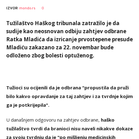
0
IZVOR
mondo.rs
Tužilaštvo Haškog tribunala zatražilo je da
sudije kao neosnovan odbiju zahtjev odbrane
Ratka Mladića da izricanje prvostepene presude
Mladiću zakazano za 22. novembar bude
odloženo zbog bolesti optuženog.
Tužioci su ocijenili da je odbrana "propustila da pruži
bilo kakvo opravdanje za taj zahtjev i za tvrdnje kojim
ga je potkrijepila".
U današnjem odgovoru na zahtjev odbrane,
haško
tužilaštvo tvrdi da branioci nisu naveli nikakve dokaze
za svoju tvrdnju da je "po mišljenju medicinskih