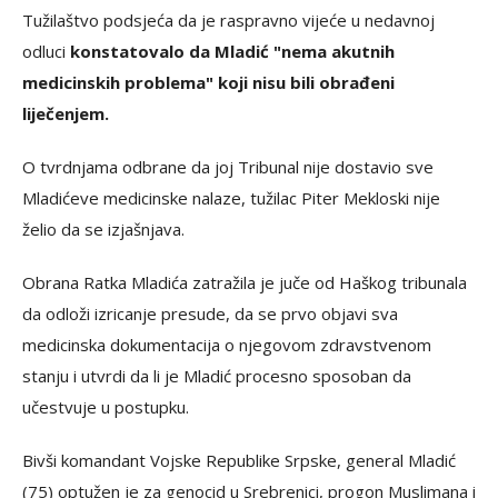
Tužilaštvo podsjeća da je raspravno vijeće u nedavnoj
odluci
konstatovalo da Mladić "nema akutnih
medicinskih problema" koji nisu bili obrađeni
liječenjem.
O tvrdnjama odbrane da joj Tribunal nije dostavio sve
Mladićeve medicinske nalaze, tužilac Piter Mekloski nije
želio da se izjašnjava.
Obrana Ratka Mladića zatražila je juče od Haškog tribunala
da odloži izricanje presude, da se prvo objavi sva
medicinska dokumentacija o njegovom zdravstvenom
stanju i utvrdi da li je Mladić procesno sposoban da
učestvuje u postupku.
Bivši komandant Vojske Republike Srpske, general Mladić
(75) optužen je za genocid u Srebrenici, progon Muslimana i