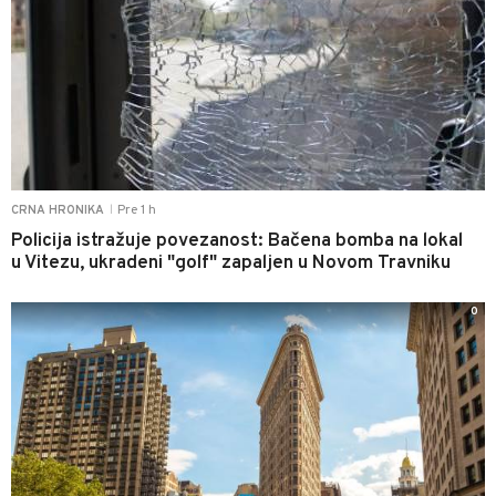
Pre 1 h
CRNA HRONIKA
|
Policija istražuje povezanost: Bačena bomba na lokal
u Vitezu, ukradeni "golf" zapaljen u Novom Travniku
0