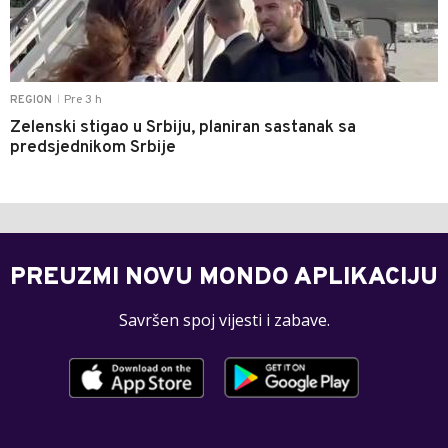
Pre 3 h
REGION
|
Zelenski stigao u Srbiju, planiran sastanak sa
predsjednikom Srbije
PREUZMI NOVU MONDO APLIKACIJU
Savršen spoj vijesti i zabave.