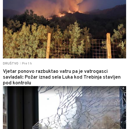
Pre 1 h
DRUŠTVO
|
Vjetar ponovo razbuktao vatru pa je vatrogasci
savladali: Požar iznad sela Luka kod Trebinja stavljen
pod kontrolu
0