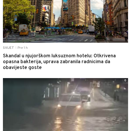
Pre 1 h
SVIJET
|
Skandal u njujorškom luksuznom hotelu: Otkrivena
opasna bakterija, uprava zabranila radnicima da
obavijeste goste
0