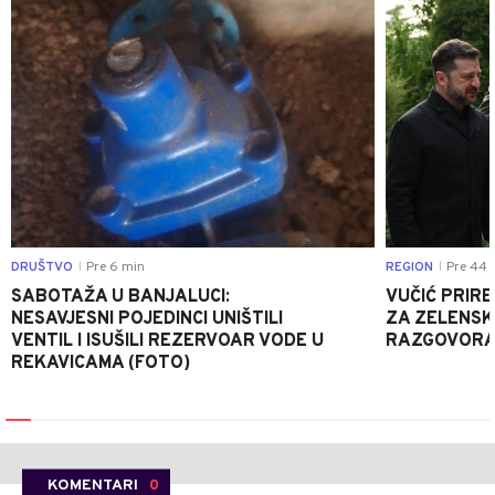
DRUŠTVO
Pre 6 min
REGION
Pre 44 
|
|
SABOTAŽA U BANJALUCI:
VUČIĆ PRIR
NESAVJESNI POJEDINCI UNIŠTILI
ZA ZELENSK
VENTIL I ISUŠILI REZERVOAR VODE U
RAZGOVORA 
REKAVICAMA (FOTO)
KOMENTARI
0