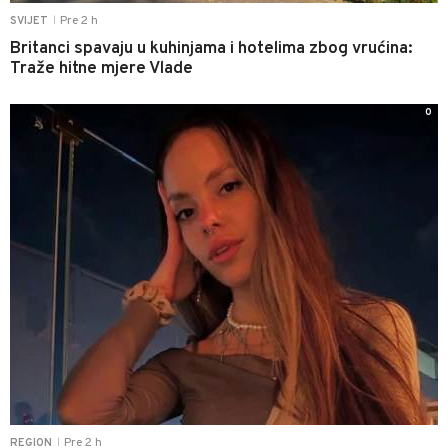
Pre 2 h
SVIJET
|
Britanci spavaju u kuhinjama i hotelima zbog vrućina:
Traže hitne mjere Vlade
0
Pre 2 h
REGION
|