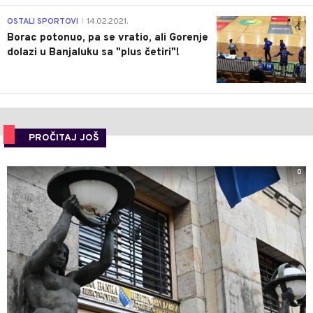
3
OSTALI SPORTOVI
14.02.2021.
|
Borac potonuo, pa se vratio, ali Gorenje
dolazi u Banjaluku sa "plus četiri"!
PROČITAJ JOŠ
0