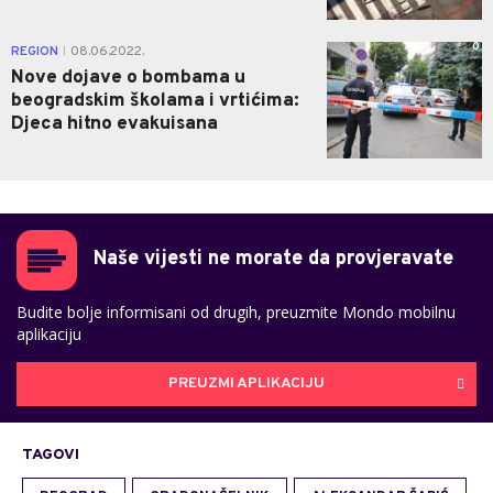
0
REGION
08.06.2022.
|
Nove dojave o bombama u
beogradskim školama i vrtićima:
Djeca hitno evakuisana
Naše vijesti ne morate da provjeravate
Budite bolje informisani od drugih, preuzmite Mondo mobilnu
aplikaciju
PREUZMI APLIKACIJU
TAGOVI