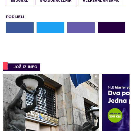
BEOGRAD
GRADONAČELNIK
ALEKSANDAR ŠAPIĆ
PODIJELI
JOŠ IZ INFO
0