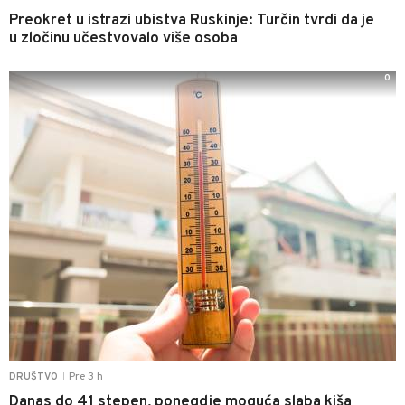
Preokret u istrazi ubistva Ruskinje: Turčin tvrdi da je
u zločinu učestvovalo više osoba
0
Pre 3 h
DRUŠTVO
|
Danas do 41 stepen, ponegdje moguća slaba kiša