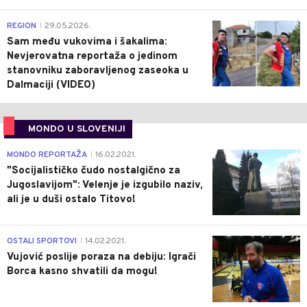
0
REGION
29.05.2026.
|
Sam među vukovima i šakalima:
Nevjerovatna reportaža o jedinom
stanovniku zaboravljenog zaseoka u
Dalmaciji (VIDEO)
MONDO U SLOVENIJI
4
MONDO REPORTAŽA
16.02.2021.
|
"Socijalističko čudo nostalgično za
Jugoslavijom": Velenje je izgubilo naziv,
ali je u duši ostalo Titovo!
1
OSTALI SPORTOVI
14.02.2021.
|
Vujović poslije poraza na debiju: Igrači
Borca kasno shvatili da mogu!