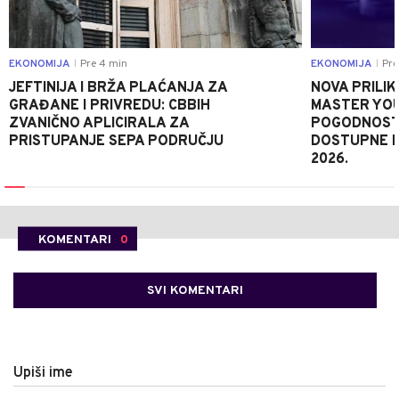
EKONOMIJA
Pre 4 min
EKONOMIJA
Pre 
|
|
JEFTINIJA I BRŽA PLAĆANJA ZA
NOVA PRILIK
GRAĐANE I PRIVREDU: CBBIH
MASTER YOU
ZVANIČNO APLICIRALA ZA
POGODNOSTI
PRISTUPANJE SEPA PODRUČJU
DOSTUPNE 
2026.
KOMENTARI
0
SVI KOMENTARI
Upiši ime