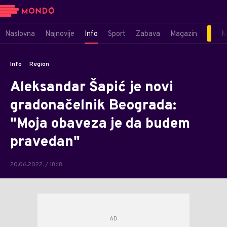
Naslovna
Najnovije
Info
Sport
Zabava
Magazin
M
Info
Region
Aleksandar Šapić je novi
gradonačelnik Beograda:
"Moja obaveza je da budem
pravedan"
20.06.2022. / 18:18