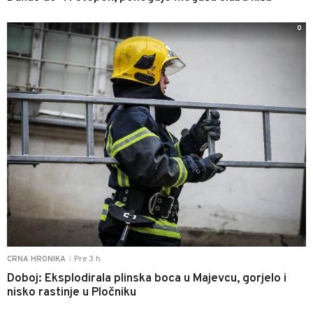
0
Pre 3 h
CRNA HRONIKA
|
Doboj: Eksplodirala plinska boca u Majevcu, gorjelo i
nisko rastinje u Pločniku