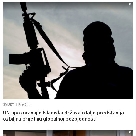
0
Pre 3 h
SVIJET
|
UN upozoravaju: Islamska država i dalje predstavlja
ozbiljnu prijetnju globalnoj bezbjednosti
0