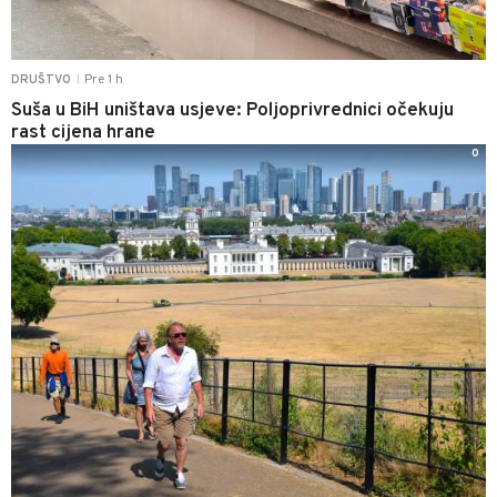
Pre 1 h
DRUŠTVO
|
Suša u BiH uništava usjeve: Poljoprivrednici očekuju
rast cijena hrane
0