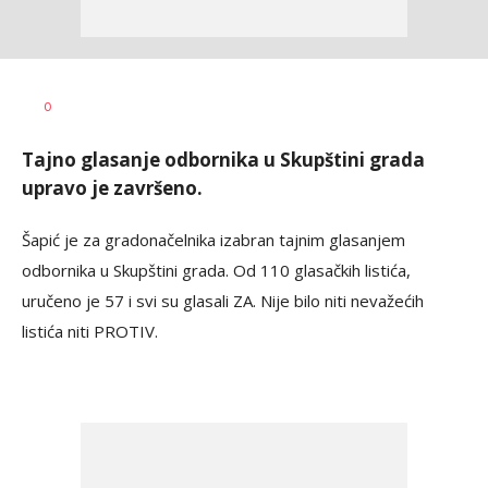
Vesna
AUTOR
0
Kerkez
Tajno glasanje odbornika u Skupštini grada
upravo je završeno.
Šapić je za gradonačelnika izabran tajnim glasanjem
odbornika u Skupštini grada. Od 110 glasačkih listića,
uručeno je 57 i svi su glasali ZA. Nije bilo niti nevažećih
listića niti PROTIV.