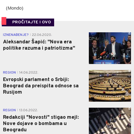
(Mondo)
PROČITAJTE I OVO
0
IZNENAĐENJE?
22.06.2020.
|
Aleksandar Šapić: ''Nova era
politike razuma i patriotizma''
0
REGION
14.06.2022.
|
Evropski parlament o Srbiji:
Beograd da preispita odnose sa
Rusijom
0
REGION
13.06.2022.
|
Redakciji "Novosti" stigao mejl:
Nove dojave o bombama u
Beogradu