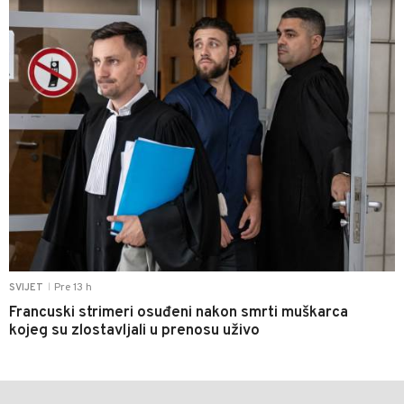
Pre 13 h
SVIJET
|
Francuski strimeri osuđeni nakon smrti muškarca
kojeg su zlostavljali u prenosu uživo