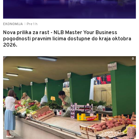
Pre 1 h
EKONOMIJA
|
Nova prilika za rast - NLB Master Your Business
pogodnosti pravnim licima dostupne do kraja oktobra
2026.
0