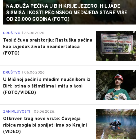
NAJDUŽA PEĆINA U BIH KRIJE JEZERO, HILJADE
ŠIŠMIŠA I KOSTI PEĆINSKOG MEDVJEDA STARE VIŠE
OD 20.000 GODINA (FOTO)
0
DRUŠTVO
28.06.2026.
|
Teslić čuva praistoriju: Rastuška pećina
kao svjedok života neandertalaca
(FOTO)
0
DRUŠTVO
06.06.2026.
|
U Mićinoj pećini s mladim naučnikom iz
BiH: Istina o šišmišima i mitu o kosi
(FOTO/VIDEO)
0
ZANIMLJIVOSTI
05.06.2026.
|
Otkriven trag nove vrste: Čovječja
ribica mogla bi ponijeti ime po Krajini
(VIDEO)