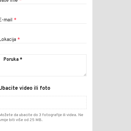
Vaše ime
*
E-mail
*
Lokacija
*
Ubacite video ili foto
Možete da ubacite do 3 fotografije ili videa. Ne
smije biti više od 25 MB.