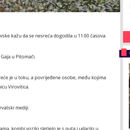
ravske kažu da se nesreća dogodila u 11.00 časova.
 Gaja u Pitomači.
reće je u toku, a povrijeđene osobe, među kojima
cu Virovitica.
vatski mediji.
a, kombi vozilo sletjelo je s puta i udarilo u