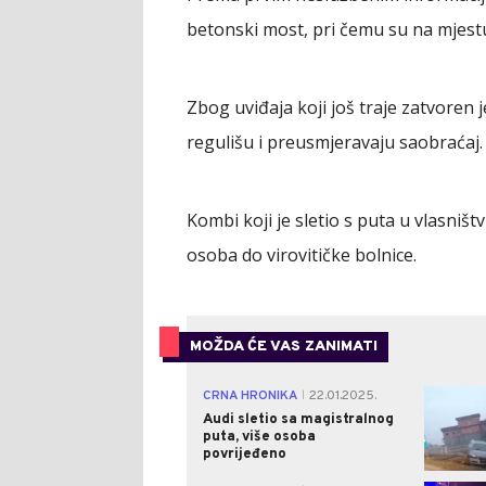
betonski most, pri čemu su na mjest
Zbog uviđaja koji još traje zatvoren j
regulišu i preusmjeravaju saobraćaj.
Kombi koji je sletio s puta u vlasništ
osoba do virovitičke bolnice.
MOŽDA ĆE VAS ZANIMATI
CRNA HRONIKA
22.01.2025.
|
Audi sletio sa magistralnog
puta, više osoba
povrijeđeno