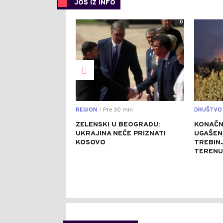
JOŠ IZ INFO
0
REGION
Pre 30 min
DRUŠTVO
|
ZELENSKI U BEOGRADU:
KONAČN
UKRAJINA NEĆE PRIZNATI
UGAŠENI
KOSOVO
TREBINJ
TERENU