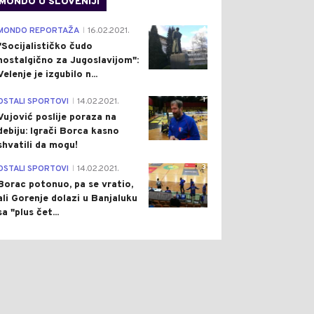
MONDO U SLOVENIJI
4
MONDO REPORTAŽA
16.02.2021.
|
"Socijalističko čudo
nostalgično za Jugoslavijom":
Velenje je izgubilo n...
1
OSTALI SPORTOVI
14.02.2021.
|
Vujović poslije poraza na
debiju: Igrači Borca kasno
shvatili da mogu!
3
OSTALI SPORTOVI
14.02.2021.
|
Borac potonuo, pa se vratio,
ali Gorenje dolazi u Banjaluku
sa "plus čet...