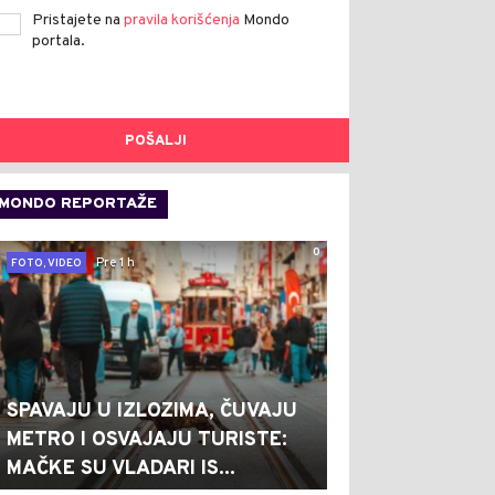
Pristajete na
pravila korišćenja
Mondo
portala.
POŠALJI
MONDO REPORTAŽE
0
Pre 1 h
FOTO, VIDEO
SPAVAJU U IZLOZIMA, ČUVAJU
METRO I OSVAJAJU TURISTE:
MAČKE SU VLADARI IS...