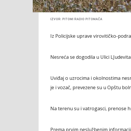
IZVOR: PITOMI RADIO PITOMAČA
Iz Policijske uprave virovitičko-pod
Nesreća se dogodila u Ulici LJudevita
Uviđaj o uzrocima i okolnostima nes
je i vozač, prevezene su u Opštu bolni
Na terenu su i vatrogasci, prenose hr
Prema prvim neslužbenim informacijam