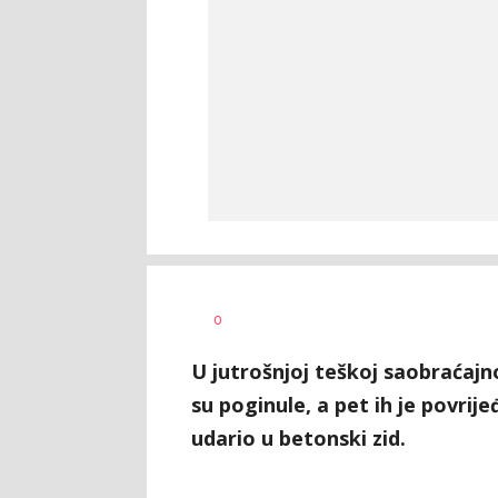
Dušan
AUTOR
0
Volaš
U jutrošnjoj teškoj saobraćajn
su poginule, a pet ih je povrij
udario u betonski zid.