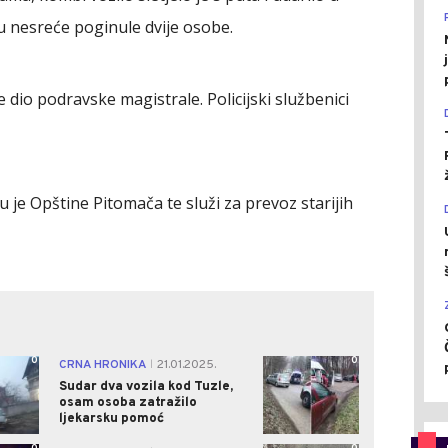
u nesreće poginule dvije osobe.
e dio podravske magistrale. Policijski službenici
vu je Opštine Pitomača te služi za prevoz starijih
0
0
CRNA HRONIKA
21.01.2025.
|
Sudar dva vozila kod Tuzle,
osam osoba zatražilo
ljekarsku pomoć