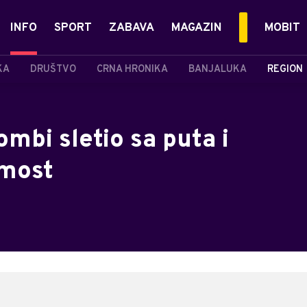
INFO
SPORT
ZABAVA
MAGAZIN
MOBIT
KA
DRUŠTVO
CRNA HRONIKA
BANJALUKA
REGION
ombi sletio sa puta i
 most