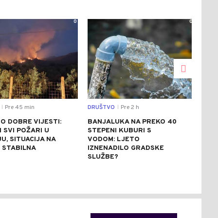
0
0
Pre 45 min
DRUŠTVO
Pre 2 h
REGI
|
|
O DOBRE VIJESTI:
BANJALUKA NA PREKO 40
PRV
 SVI POŽARI U
STEPENI KUBURI S
SUD
U, SITUACIJA NA
VODOM: LJETO
HRV
 STABILNA
IZNENADILO GRADSKE
POV
SLUŽBE?
VOZ
CRV