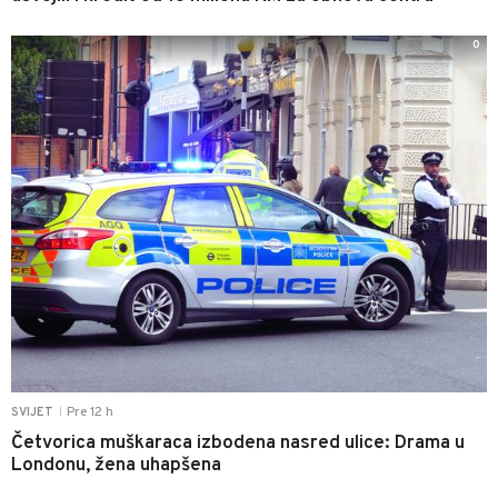
0
Pre 12 h
SVIJET
|
Četvorica muškaraca izbodena nasred ulice: Drama u
Londonu, žena uhapšena