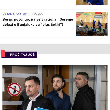
3
OSTALI SPORTOVI
14.02.2021.
|
Borac potonuo, pa se vratio, ali Gorenje
dolazi u Banjaluku sa "plus četiri"!
PROČITAJ JOŠ
0