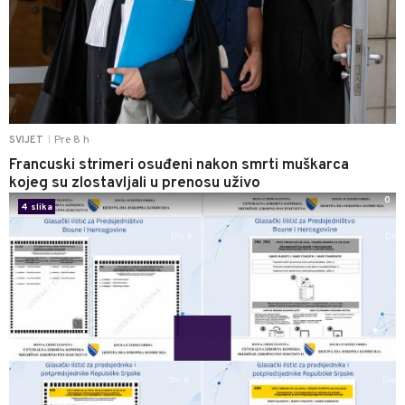
Pre 8 h
SVIJET
|
Francuski strimeri osuđeni nakon smrti muškarca
kojeg su zlostavljali u prenosu uživo
0
4 slika