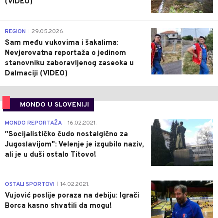
(VIDEO)
0
REGION
29.05.2026.
|
Sam među vukovima i šakalima:
Nevjerovatna reportaža o jedinom
stanovniku zaboravljenog zaseoka u
Dalmaciji (VIDEO)
MONDO U SLOVENIJI
4
MONDO REPORTAŽA
16.02.2021.
|
"Socijalističko čudo nostalgično za
Jugoslavijom": Velenje je izgubilo naziv,
ali je u duši ostalo Titovo!
1
OSTALI SPORTOVI
14.02.2021.
|
Vujović poslije poraza na debiju: Igrači
Borca kasno shvatili da mogu!