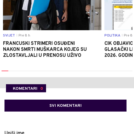
SVIJET
Pre 8 h
POLITIKA
Pre 8 
|
|
FRANCUSKI STRIMERI OSUĐENI
CIK OBJAVIO
NAKON SMRTI MUŠKARCA KOJEG SU
GLASAČKI LI
ZLOSTAVLJALI U PRENOSU UŽIVO
2026. GODIN
KOMENTARI
0
SVI KOMENTARI
Upiši ime