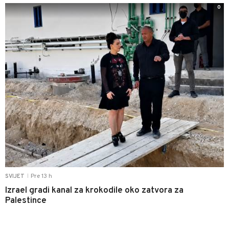
0
Pre 13 h
SVIJET
|
Izrael gradi kanal za krokodile oko zatvora za
Palestince