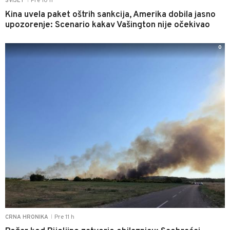
Pre 10 h
SVIJET
|
Kina uvela paket oštrih sankcija, Amerika dobila jasno
upozorenje: Scenario kakav Vašington nije očekivao
0
Pre 11 h
CRNA HRONIKA
|