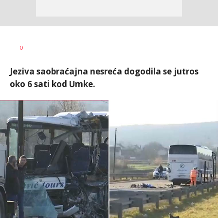
Uroš
AUTOR
0
Matejić
Jeziva saobraćajna nesreća dogodila se jutros
oko 6 sati kod Umke.