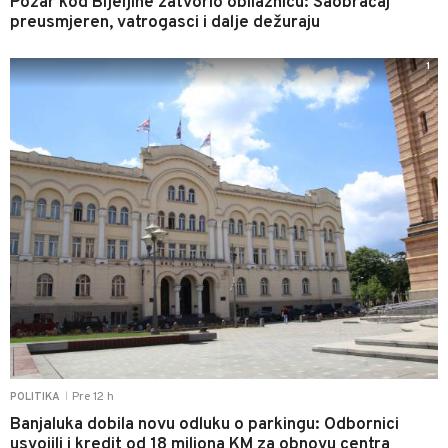
Požar kod Bijeljine zatvorio obilaznicu: Saobraćaj
preusmjeren, vatrogasci i dalje dežuraju
1
Pre 12 h
POLITIKA
|
Banjaluka dobila novu odluku o parkingu: Odbornici
usvojili i kredit od 18 miliona KM za obnovu centra