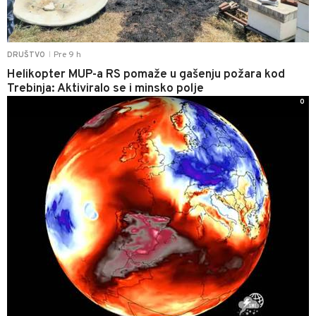
Pre 9 h
DRUŠTVO
|
Helikopter MUP-a RS pomaže u gašenju požara kod
Trebinja: Aktiviralo se i minsko polje
0