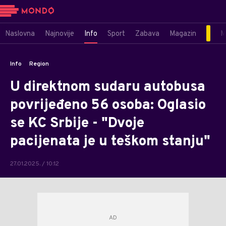
Naslovna
Najnovije
Info
Sport
Zabava
Magazin
M
Info
Region
U direktnom sudaru autobusa
povrijeđeno 56 osoba: Oglasio
se KC Srbije - "Dvoje
pacijenata je u teškom stanju"
27.01.2025. / 10:12