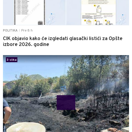
Pre 8 h
POLITIKA
|
CIK objavio kako će izgledati glasački listići za Opšte
izbore 2026. godine
0
3 slika