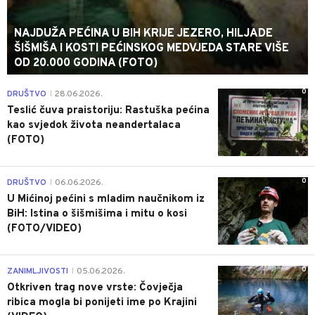
NAJDUŽA PEĆINA U BIH KRIJE JEZERO, HILJADE
ŠIŠMIŠA I KOSTI PEĆINSKOG MEDVJEDA STARE VIŠE
OD 20.000 GODINA (FOTO)
0
DRUŠTVO
28.06.2026.
|
Teslić čuva praistoriju: Rastuška pećina
kao svjedok života neandertalaca
(FOTO)
0
DRUŠTVO
06.06.2026.
|
U Mićinoj pećini s mladim naučnikom iz
BiH: Istina o šišmišima i mitu o kosi
(FOTO/VIDEO)
0
ZANIMLJIVOSTI
05.06.2026.
|
Otkriven trag nove vrste: Čovječja
ribica mogla bi ponijeti ime po Krajini