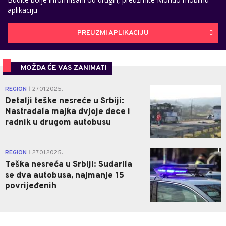
aplikaciju
PREUZMI APLIKACIJU
MOŽDA ĆE VAS ZANIMATI
0
REGION
27.01.2025.
|
Detalji teške nesreće u Srbiji:
Nastradala majka dvjoje dece i
radnik u drugom autobusu
1
REGION
27.01.2025.
|
Teška nesreća u Srbiji: Sudarila
se dva autobusa, najmanje 15
povrijeđenih