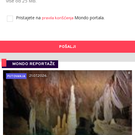
više od 25 MB.
Pristajete na
Mondo portala.
pravila korišćenja
POŠALJI
MONDO REPORTAŽE
0
21.07.2026.
PUTOVANJA