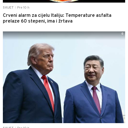
Pre 10 h
SVIJET
|
Crveni alarm za cijelu Italiju: Temperature asfalta
prelaze 60 stepeni, ima i žrtava
0