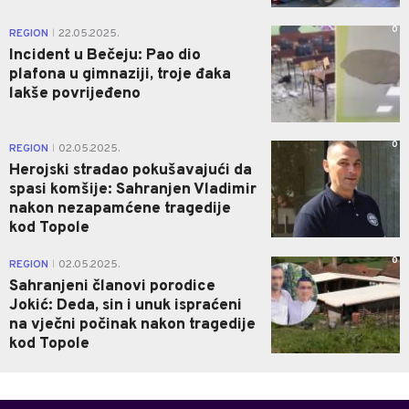
0
REGION
22.05.2025.
|
Incident u Bečeju: Pao dio
plafona u gimnaziji, troje đaka
lakše povrijeđeno
0
REGION
02.05.2025.
|
Herojski stradao pokušavajući da
spasi komšije: Sahranjen Vladimir
nakon nezapamćene tragedije
kod Topole
0
REGION
02.05.2025.
|
Sahranjeni članovi porodice
Jokić: Deda, sin i unuk ispraćeni
na vječni počinak nakon tragedije
kod Topole