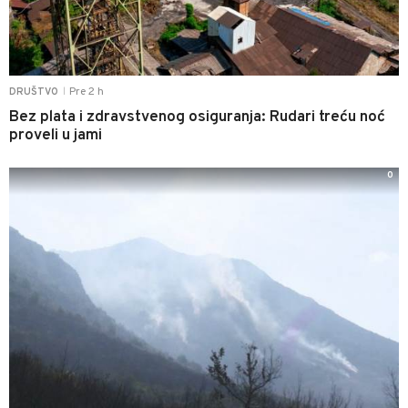
Pre 2 h
DRUŠTVO
|
Bez plata i zdravstvenog osiguranja: Rudari treću noć
proveli u jami
0