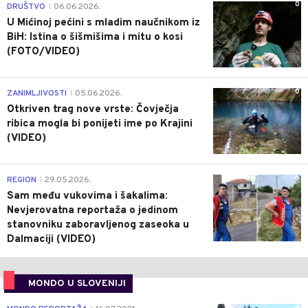
0
DRUŠTVO
06.06.2026.
|
U Mićinoj pećini s mladim naučnikom iz
BiH: Istina o šišmišima i mitu o kosi
(FOTO/VIDEO)
0
ZANIMLJIVOSTI
05.06.2026.
|
Otkriven trag nove vrste: Čovječja
ribica mogla bi ponijeti ime po Krajini
(VIDEO)
0
REGION
29.05.2026.
|
Sam među vukovima i šakalima:
Nevjerovatna reportaža o jedinom
stanovniku zaboravljenog zaseoka u
Dalmaciji (VIDEO)
MONDO U SLOVENIJI
4