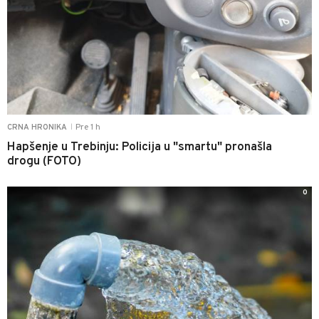
Pre 1 h
CRNA HRONIKA
|
Hapšenje u Trebinju: Policija u "smartu" pronašla
drogu (FOTO)
0