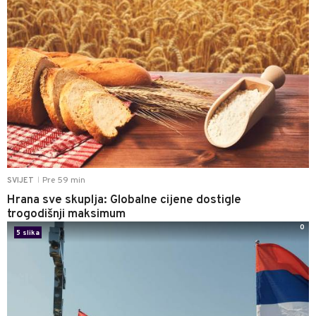
Pre 59 min
SVIJET
|
Hrana sve skuplja: Globalne cijene dostigle
trogodišnji maksimum
0
5 slika