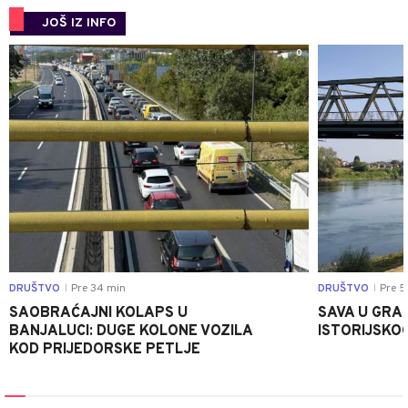
JOŠ IZ INFO
0
DRUŠTVO
Pre 34 min
DRUŠTVO
Pre 5
|
|
SAOBRAĆAJNI KOLAPS U
SAVA U GRAD
BANJALUCI: DUGE KOLONE VOZILA
ISTORIJSKOG
KOD PRIJEDORSKE PETLJE