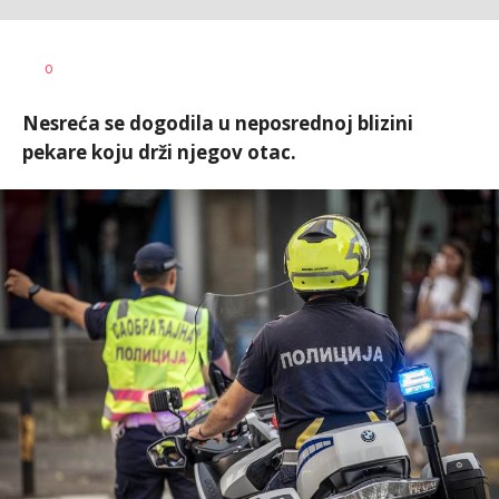
Uroš
AUTOR
0
Matejić
Nesreća se dogodila u neposrednoj blizini
pekare koju drži njegov otac.