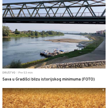
Pre 53 min
DRUŠTVO
|
Sava u Gradišci blizu istorijskog minimuma (FOTO)
0