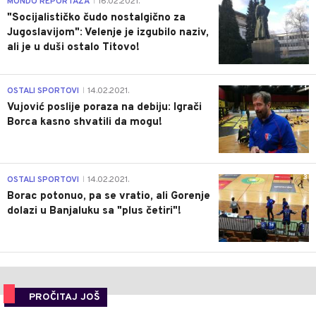
MONDO REPORTAŽA
16.02.2021.
|
"Socijalističko čudo nostalgično za
Jugoslavijom": Velenje je izgubilo naziv,
ali je u duši ostalo Titovo!
1
OSTALI SPORTOVI
14.02.2021.
|
Vujović poslije poraza na debiju: Igrači
Borca kasno shvatili da mogu!
3
OSTALI SPORTOVI
14.02.2021.
|
Borac potonuo, pa se vratio, ali Gorenje
dolazi u Banjaluku sa "plus četiri"!
PROČITAJ JOŠ