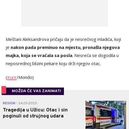
Meštani Aleksandrova pričaju da je nesrećnog mladića, koji
je
nakon pada preminuo na mjestu, pronašla njegova
majka, koja se vraćala sa posla
. Nesreća se dogodila u
neposrednoj blizini pekare koju drži njegov otac.
(
Kurir
/Mondo)
MOŽDA ĆE VAS ZANIMATI
0
REGION
24.05.2025.
|
Tragedija u Užicu: Otac i sin
poginuli od strujnog udara