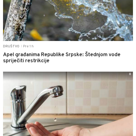
Pre 1 h
DRUŠTVO
|
Apel građanima Republike Srpske: Štednjom vode
spriječiti restrikcije
0