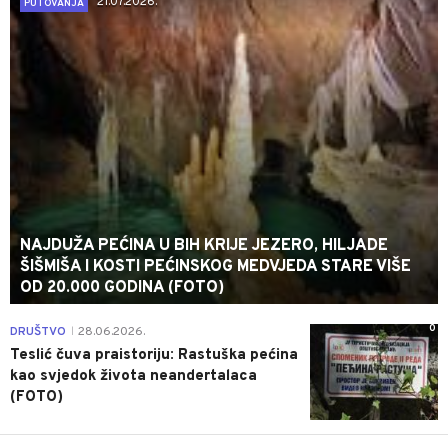
21.07.2026.
PUTOVANJA
NAJDUŽA PEĆINA U BIH KRIJE JEZERO, HILJADE
ŠIŠMIŠA I KOSTI PEĆINSKOG MEDVJEDA STARE VIŠE
OD 20.000 GODINA (FOTO)
0
DRUŠTVO
28.06.2026.
|
Teslić čuva praistoriju: Rastuška pećina
kao svjedok života neandertalaca
(FOTO)