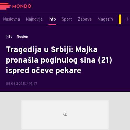
Naslovna
Najnovije
Info
Sport
Zabava
Magazin
M
Info
Region
Tragedija u Srbiji: Majka
pronašla poginulog sina (21)
ispred očeve pekare
05.06.2025. / 19:47