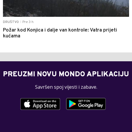
Pre 3 h
DRUŠTVO
|
Požar kod Konjica i dalje van kontrole: Vatra prijeti
kućama
PREUZMI NOVU MONDO APLIKACIJU
Savršen spoj vijesti i zabave.