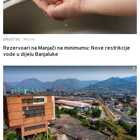
Pre 1 h
DRUŠTVO
|
Rezervoari na Manjači na minimumu: Nove restrikcije
vode u dijelu Banjaluke
0