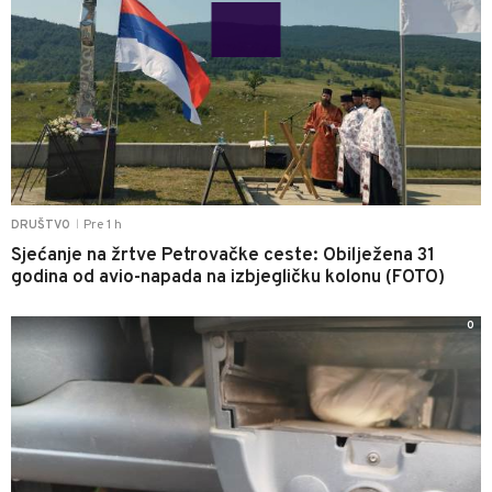
Pre 1 h
DRUŠTVO
|
Sjećanje na žrtve Petrovačke ceste: Obilježena 31
godina od avio-napada na izbjegličku kolonu (FOTO)
0