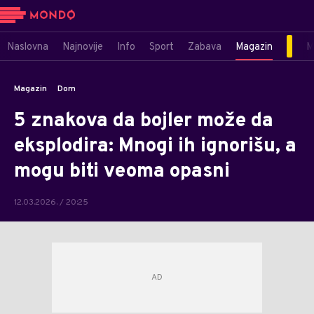
Naslovna
Najnovije
Info
Sport
Zabava
Magazin
M
Magazin
Dom
5 znakova da bojler može da
eksplodira: Mnogi ih ignorišu, a
mogu biti veoma opasni
12.03.2026. / 20:25