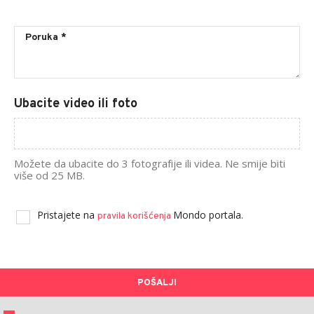
Ubacite video ili foto
Možete da ubacite do 3 fotografije ili videa. Ne smije biti
više od 25 MB.
Pristajete na
Mondo portala.
pravila korišćenja
POŠALJI