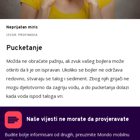
Neprijatan miris
IZVOR: PROFIMEDIA
Pucketanje
Možda ne obraćate pažnju, ali zvuk vašeg bojlera može
otkriti da li je on ispravan. Ukoliko se bojler ne održava
redovno, stvaraju se talog i sediment. Zbog njih grijači ne
mogu djelotvorno da zagriju vodu, a do pucketanja dolazi
kada voda ispod taloga vri.
Naše vijesti ne morate da provjeravate
Budite bolje informisani od drugih, preuzmite Mondo mobilnu