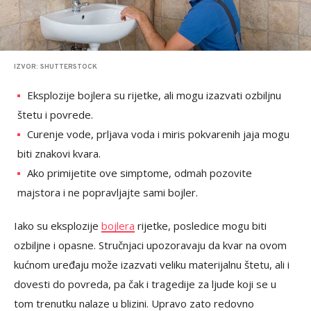
IZVOR: SHUTTERSTOCK
Eksplozije bojlera su rijetke, ali mogu izazvati ozbiljnu
štetu i povrede.
Curenje vode, prljava voda i miris pokvarenih jaja mogu
biti znakovi kvara.
Ako primijetite ove simptome, odmah pozovite
majstora i ne popravljajte sami bojler.
Iako su eksplozije
bojlera
rijetke, posledice mogu biti
ozbiljne i opasne. Stručnjaci upozoravaju da kvar na ovom
kućnom uređaju može izazvati veliku materijalnu štetu, ali i
dovesti do povreda, pa čak i tragedije za ljude koji se u
tom trenutku nalaze u blizini. Upravo zato redovno