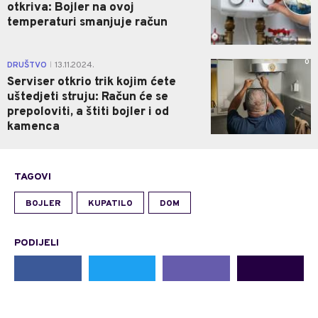
otkriva: Bojler na ovoj
temperaturi smanjuje račun
0
DRUŠTVO
13.11.2024.
|
Serviser otkrio trik kojim ćete
uštedjeti struju: Račun će se
prepoloviti, a štiti bojler i od
kamenca
TAGOVI
BOJLER
KUPATILO
DOM
PODIJELI