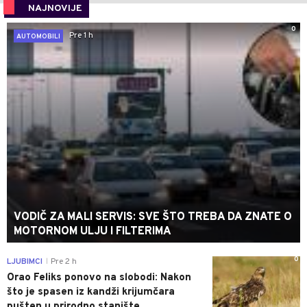
NAJNOVIJE
0
Pre 1 h
AUTOMOBILI
VODIČ ZA MALI SERVIS: SVE ŠTO TREBA DA ZNATE O
MOTORNOM ULJU I FILTERIMA
0
LJUBIMCI
Pre 2 h
|
Orao Feliks ponovo na slobodi: Nakon
što je spasen iz kandži krijumčara
pušten u prirodno stanište