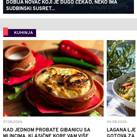
DOBIJA NOVAC KOJI JE DUGO ČEKAO, NEKO IMA
SUDBINSKI SUSRET...
KUHINJA
0
07.08.2026.
06.08.2026.
KAD JEDNOM PROBATE GIBANICU SA
LAGANA LJE
MLINCIMA, KLASIČNE KORE VAM VIŠE
GOTOVA ZA 2