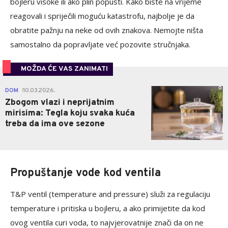
bojleru visoke ili ako plin popusti. Kako biste na vrijeme
reagovali i spriječili moguću katastrofu, najbolje je da
obratite pažnju na neke od ovih znakova. Nemojte ništa
samostalno da popravljate već pozovite stručnjaka.
MOŽDA ĆE VAS ZANIMATI
0
DOM
10.03.2026.
|
Zbogom vlazi i neprijatnim
mirisima: Tegla koju svaka kuća
treba da ima ove sezone
Propuštanje vode kod ventila
T&P ventil (temperature and pressure) služi za regulaciju
temperature i pritiska u bojleru, a ako primijetite da kod
ovog ventila curi voda, to najvjerovatnije znači da on ne