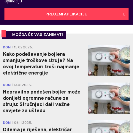
aplikaciju
PREUZMI APLIKACIJU
MOŽDA ĆE VAS ZANIMATI
0
DOM
15.02.2026.
|
Kako podešavanje bojlera
smanjuje troškove struje? Na
ovoj temperaturi troši najmanje
električne energije
0
DOM
13.01.2026.
|
Nepravilno podešen bojler može
donijeti ogromne račune za
struju: Stručnjaci dali važne
savjete za uštedu
0
DOM
06.11.2025.
|
Dilema je riješena, električar