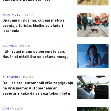
0
FOTO, VIDEO
Pre 4 h
|
Spavaju u izlozima, čuvaju metro i
osvajaju turiste: Mačke su vladari
Istanbula
0
ZDRAVLJE
Pre 6 h
|
I tihi zvuci mogu da poremete san:
Naučnici otkrili šta se dešava mozgu
0
AUTOMOBILI
Pre 19 h
|
Da li se crni automobili više zagrijavaju
na vrućinama: Automehaničar
savjetuje kako da se vozi tokom ljeta
0
DOM
Pre 23 h
|