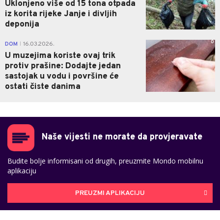
Uklonjeno više od 15 tona otpada
iz korita rijeke Janje i divljih
deponija
0
DOM
16.03.2026.
|
U muzejima koriste ovaj trik
protiv prašine: Dodajte jedan
sastojak u vodu i površine će
ostati čiste danima
Naše vijesti ne morate da provjeravate
Budite bolje informisani od drugih, preuzmite Mondo mobilnu
aplikaciju
PREUZMI APLIKACIJU