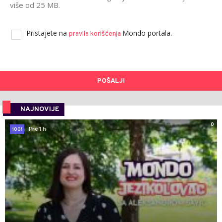
više od 25 MB.
Pristajete na
Mondo portala.
pravila korišćenja
POŠALJI
NAJNOVIJE
0
Pre 1 h
100!