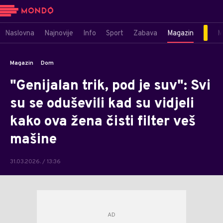
Naslovna
Najnovije
Info
Sport
Zabava
Magazin
M
Magazin
Dom
"Genijalan trik, pod je suv": Svi
su se oduševili kad su vidjeli
kako ova žena čisti filter veš
mašine
31.03.2026. / 13:36