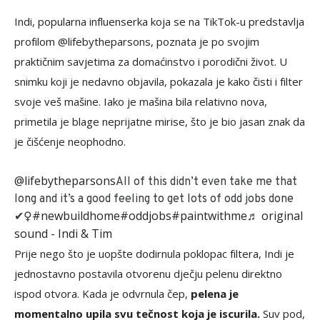
Indi, popularna influenserka koja se na TikTok-u predstavlja
profilom @lifebytheparsons, poznata je po svojim
praktičnim savjetima za domaćinstvo i porodični život. U
snimku koji je nedavno objavila, pokazala je kako čisti i filter
svoje veš mašine. Iako je mašina bila relativno nova,
primetila je blage neprijatne mirise, što je bio jasan znak da
je čišćenje neophodno.
@lifebytheparsons
All of this didn’t even take me that
long and it’s a good feeling to get lots of odd jobs done
#newbuildhome
#oddjobs
#paintwithme
♬ original
✔️‍♀️
sound - Indi & Tim
Prije nego što je uopšte dodirnula poklopac filtera, Indi je
jednostavno postavila otvorenu dječju pelenu direktno
ispod otvora. Kada je odvrnula čep,
pelena je
momentalno upila svu tečnost koja je iscurila.
Suv pod,