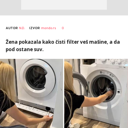
AUTOR
N.D.
0
IZVOR
mondo.rs
Žena pokazala kako čisti filter veš mašine, a da
pod ostane suv.