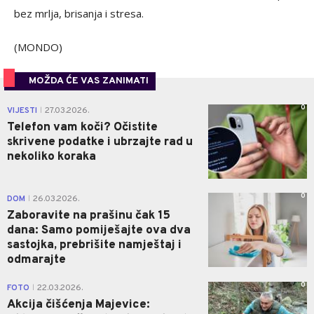
bez mrlja, brisanja i stresa.
(MONDO)
MOŽDA ĆE VAS ZANIMATI
0
VIJESTI
27.03.2026.
|
Telefon vam koči? Očistite
skrivene podatke i ubrzajte rad u
nekoliko koraka
0
DOM
26.03.2026.
|
Zaboravite na prašinu čak 15
dana: Samo pomiješajte ova dva
sastojka, prebrišite namještaj i
odmarajte
0
FOTO
22.03.2026.
|
Akcija čišćenja Majevice: