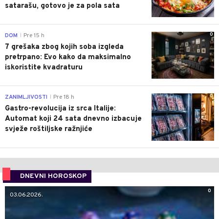
satarašu, gotovo je za pola sata
0
DOM
Pre 15 h
|
7 grešaka zbog kojih soba izgleda
pretrpano: Evo kako da maksimalno
iskoristite kvadraturu
0
ZANIMLJIVOSTI
Pre 18 h
|
Gastro-revolucija iz srca Italije:
Automat koji 24 sata dnevno izbacuje
svježe roštiljske ražnjiće
DNEVNI HOROSKOP
0
03.06.2026.