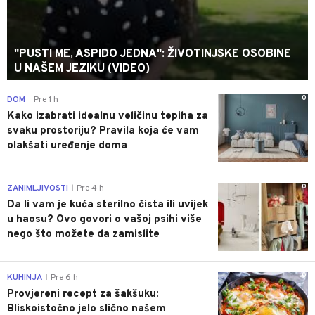
"PUSTI ME, ASPIDO JEDNA": ŽIVOTINJSKE OSOBINE
U NAŠEM JEZIKU (VIDEO)
0
DOM
Pre 1 h
|
Kako izabrati idealnu veličinu tepiha za
svaku prostoriju? Pravila koja će vam
olakšati uređenje doma
0
ZANIMLJIVOSTI
Pre 4 h
|
Da li vam je kuća sterilno čista ili uvijek
u haosu? Ovo govori o vašoj psihi više
nego što možete da zamislite
0
KUHINJA
Pre 6 h
|
Provjereni recept za šakšuku:
Bliskoistočno jelo slično našem