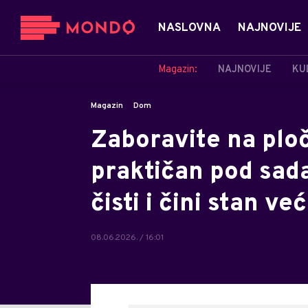
NASLOVNA
NAJNOVIJE
Magazin:
NAJNOVIJE
KU
Magazin
Dom
Zaboravite na ploč
praktičan pod sada
čisti i čini stan ve
08.06.2026. / 16:01