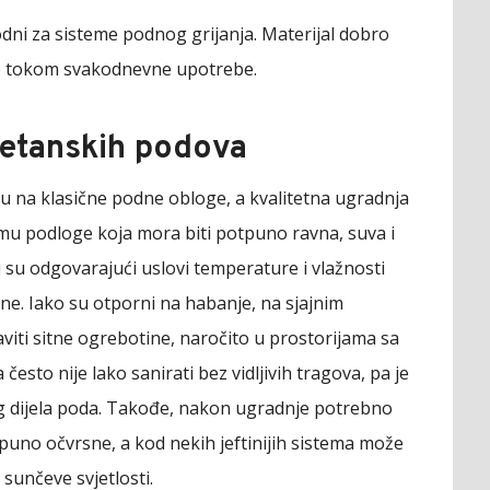
dni za sisteme podnog grijanja. Materijal dobro
me tokom svakodnevne upotrebe.
retanskih podova
su na klasične podne obloge, a kvalitetna ugradnja
remu podloge koja mora biti potpuno ravna, suva i
su odgovarajući uslovi temperature i vlažnosti
nine. Iako su otporni na habanje, na sjajnim
ti sitne ogrebotine, naročito u prostorijama sa
esto nije lako sanirati bez vidljivih tragova, pa je
 dijela poda. Takođe, nakon ugradnje potrebno
puno očvrsne, a kod nekih jeftinijih sistema može
sunčeve svjetlosti.