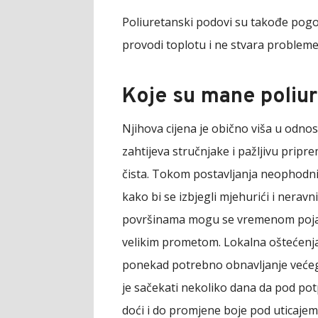
Poliuretanski podovi su takođe pogo
provodi toplotu i ne stvara proble
Koje su mane poliu
Njihova cijena je obično viša u odno
zahtijeva stručnjake i pažljivu prip
čista. Tokom postavljanja neophodni 
kako bi se izbjegli mjehurići i nerav
površinama mogu se vremenom pojavi
velikim prometom. Lokalna oštećenja č
ponekad potrebno obnavljanje većeg
je sačekati nekoliko dana da pod pot
doći i do promjene boje pod uticajem 