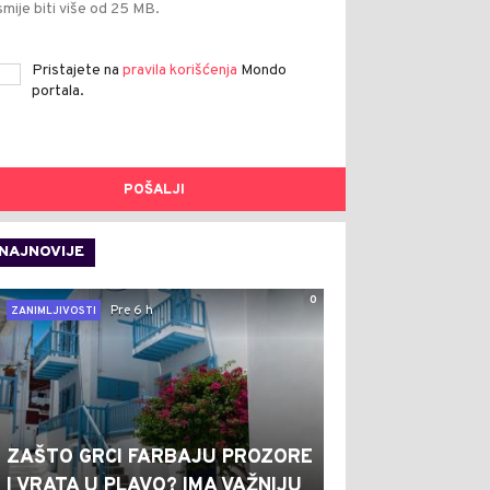
smije biti više od 25 MB.
Pristajete na
pravila korišćenja
Mondo
portala.
POŠALJI
NAJNOVIJE
0
Pre 6 h
ZANIMLJIVOSTI
ZAŠTO GRCI FARBAJU PROZORE
I VRATA U PLAVO? IMA VAŽNIJU