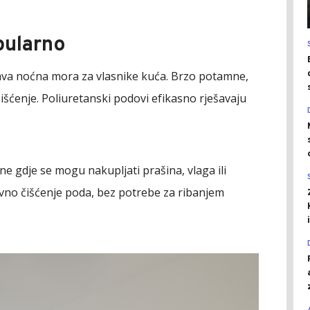
pularno
ava noćna mora za vlasnike kuća. Brzo potamne,
 čišćenje. Poliuretanski podovi efikasno rješavaju
 gdje se mogu nakupljati prašina, vlaga ili
dovno čišćenje poda, bez potrebe za ribanjem