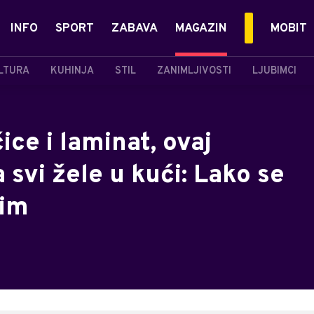
INFO
SPORT
ZABAVA
MAGAZIN
MOBIT
LTURA
KUHINJA
STIL
ZANIMLJIVOSTI
LJUBIMCI
ice i laminat, ovaj
 svi žele u kući: Lako se
ćim