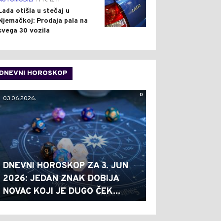
AUTOMOBILI
Pre 12 h
Lada otišla u stečaj u
Njemačkoj: Prodaja pala na
svega 30 vozila
DNEVNI HOROSKOP
0
03.06.2026.
DNEVNI HOROSKOP ZA 3. JUN
2026: JEDAN ZNAK DOBIJA
NOVAC KOJI JE DUGO ČEK...