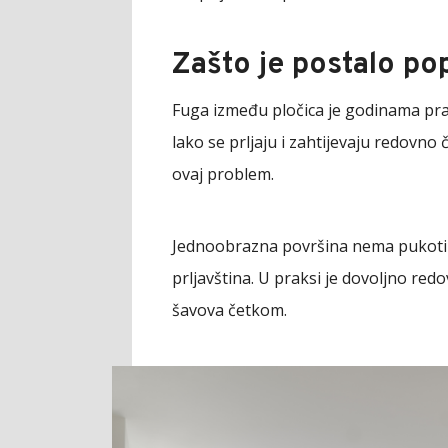
Zašto je postalo po
Fuga između pločica je godinama pr
lako se prljaju i zahtijevaju redovno
ovaj problem.
Jednoobrazna površina nema pukotine
prljavština. U praksi je dovoljno re
šavova četkom.