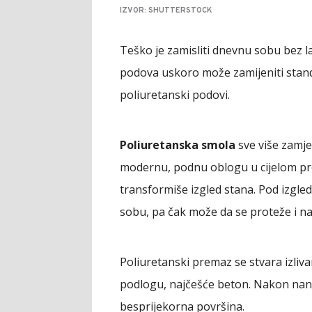
IZVOR: SHUTTERSTOCK
Teško je zamisliti dnevnu sobu bez lam
podova uskoro može zamijeniti standar
poliuretanski podovi.
Poliuretanska smola
sve više zamjen
modernu, podnu oblogu u cijelom pro
transformiše izgled stana. Pod izgled
sobu, pa čak može da se proteže i na
Poliuretanski premaz se stvara izli
podlogu, najčešće beton. Nakon nanoš
besprijekorna površina.