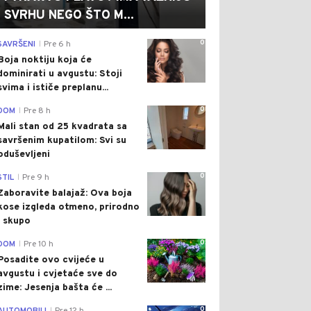
SVRHU NEGO ŠTO M...
0
SAVRŠENI
Pre 6 h
|
Boja noktiju koja će
dominirati u avgustu: Stoji
svima i ističe preplanu...
0
DOM
Pre 8 h
|
Mali stan od 25 kvadrata sa
savršenim kupatilom: Svi su
oduševljeni
0
STIL
Pre 9 h
|
Zaboravite balajaž: Ova boja
kose izgleda otmeno, prirodno
i skupo
0
DOM
Pre 10 h
|
Posadite ovo cvijeće u
avgustu i cvjetaće sve do
zime: Jesenja bašta će ...
0
|