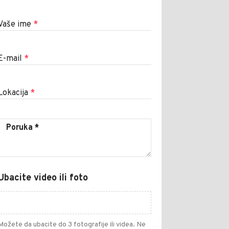
Vaše ime
*
E-mail
*
Lokacija
*
Ubacite video ili foto
Možete da ubacite do 3 fotografije ili videa. Ne