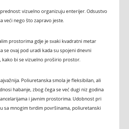
 prednost: vizuelno organizuju enterijer. Odsustvo
da veći nego što zapravo jeste.
im prostorima gdje je svaki kvadratni metar
da se ovaj pod uradi kada su spojeni dnevni
, kako bi se vizuelno proširio prostor.
najvažnija. Poliuretanska smola je fleksibilan, ali
podnosi habanje, zbog čega se već dugi niz godina
ancelarijama i javnim prostorima. Udobnost pri
ju sa mnogim tvrdim površinama, poliuretanski