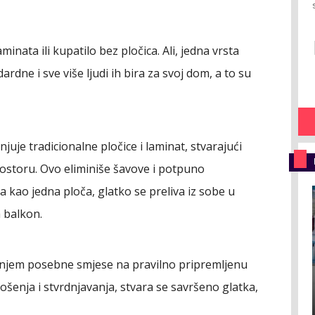
inata ili kupatilo bez pločica. Ali, jedna vrsta
dne i sve više ljudi ih bira za svoj dom, a to su
juje tradicionalne pločice i laminat, stvarajući
storu. Ovo eliminiše šavove i potpuno
a kao jedna ploča, glatko se preliva iz sobe u
 balkon.
vanjem posebne smjese na pravilno pripremljenu
enja i stvrdnjavanja, stvara se savršeno glatka,