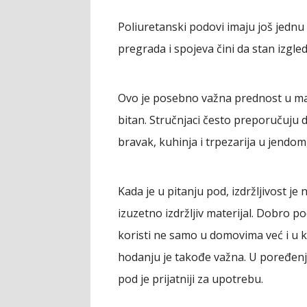
Poliuretanski podovi imaju još jednu
pregrada i spojeva čini da stan izgle
Ovo je posebno važna prednost u mal
bitan. Stručnjaci često preporučuju 
bravak, kuhinja i trpezarija u jendom
Kada je u pitanju pod, izdržljivost je 
izuzetno izdržljiv materijal. Dobro 
koristi ne samo u domovima već i u k
hodanju je takođe važna. U poređen
pod je prijatniji za upotrebu.