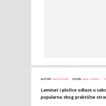
AUTOR
Haris Krhalić
0
IZVOR
Lepa i srećna
Laminat i pločice odlaze u zab
popularna zbog praktične stran