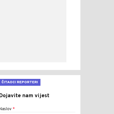
ČITAOCI REPORTERI
Dojavite nam vijest
Naslov
*