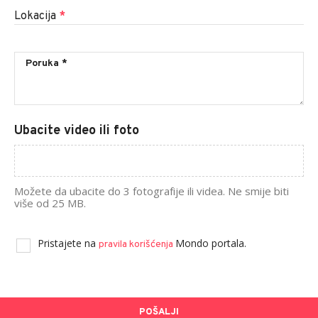
Lokacija
*
Ubacite video ili foto
Možete da ubacite do 3 fotografije ili videa. Ne smije biti
više od 25 MB.
Pristajete na
Mondo portala.
pravila korišćenja
POŠALJI