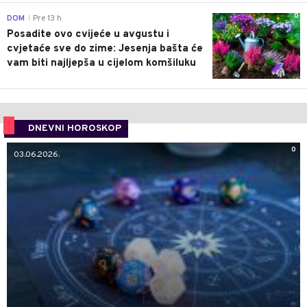
0
DOM
Pre 13 h
|
Posadite ovo cvijeće u avgustu i
cvjetaće sve do zime: Jesenja bašta će
vam biti najljepša u cijelom komšiluku
DNEVNI HOROSKOP
0
03.06.2026.