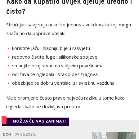
Kako da kupatilo uvijek djeluje uredno i
čisto?
Stručnjaci savjetuju nekoliko jednostavnih koraka koji mogu
značajno da poprave utisak:
koristite jaču i hladniju bijelu rasvjetu
redovno čistite fuge i silikonske spojeve
smanjite broj stvari na vidljivim površinama
održavajte ogledala i staklo bez tragova
obezbijedite dobru ventilaciju i svježinu vazduha
Male promjene često prave najveću razliku u tome kako
izgleda i kako se doživljava prostor.
MOŽDA ĆE VAS ZANIMATI
4
DOM
09.06.2026.
|