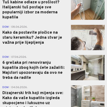
Tuš kabine odlaze u prošlost?
Italijanski tuš postaje sve
popularniji izbor za moderna
kupatila
0
DOM
08.06.2026.
|
Kako da postavite pločice na
staru keramiku? Jedna stvar je
važna prije lijepljenja
0
DOM
07.06.2026.
|
6 grešaka pri renoviranju
kupatila zbog kojih ćete zažaliti:
Majstori upozoravaju da ovo ne
treba da radite
0
DOM
04.06.2026.
|
Dizajnerski trik koji mijenja sve:
Kako da vaše kupatilo izgleda
skupocjeno i luksuzno uz