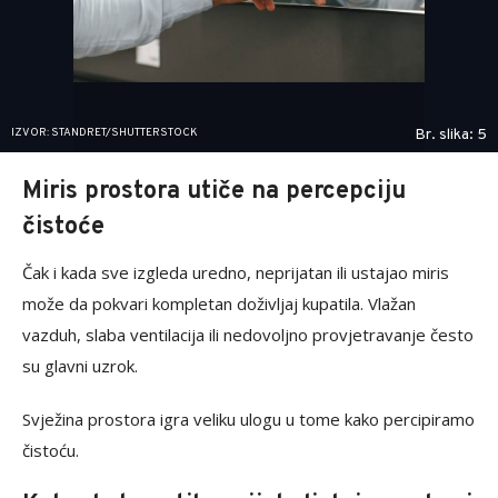
IZVOR: STANDRET/SHUTTERSTOCK
Br. slika: 5
Miris prostora utiče na percepciju
čistoće
Čak i kada sve izgleda uredno, neprijatan ili ustajao miris
može da pokvari kompletan doživljaj kupatila. Vlažan
vazduh, slaba ventilacija ili nedovoljno provjetravanje često
su glavni uzrok.
Svježina prostora igra veliku ulogu u tome kako percipiramo
čistoću.