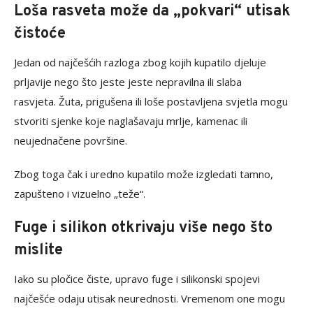
Loša rasveta može da „pokvari“ utisak
čistoće
Jedan od najčešćih razloga zbog kojih kupatilo djeluje
prljavije nego što jeste jeste nepravilna ili slaba
rasvjeta. Žuta, prigušena ili loše postavljena svjetla mogu
stvoriti sjenke koje naglašavaju mrlje, kamenac ili
neujednačene površine.
Zbog toga čak i uredno kupatilo može izgledati tamno,
zapušteno i vizuelno „teže“.
Fuge i silikon otkrivaju više nego što
mislite
Iako su pločice čiste, upravo fuge i silikonski spojevi
najčešće odaju utisak neurednosti. Vremenom one mogu