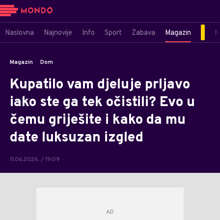
Naslovna
Najnovije
Info
Sport
Zabava
Magazin
M
Magazin
Dom
Kupatilo vam djeluje prljavo
iako ste ga tek očistili? Evo u
čemu griješite i kako da mu
date luksuzan izgled
11.06.2026. / 19:09