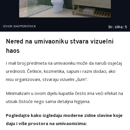
IZVOR: SHUTTERSTOCK
Br. slika: 5
Nered na umivaoniku stvara vizuelni
haos
I mali broj predmeta na umivaoniku može da naruši osjećaj
urednosti. Četkice, kozmetika, sapuni i razni dodaci, ako
nisu organizovani, stvaraju vizuelni „šum“.
Minimalizam u ovom dijelu kupatila često ima veći efekat na
utisak čistoće nego sama detaljna higijena.
Pogledajte kako izgledaju moderne zidne slavine koje
daju i više prostora na umivaonicima: