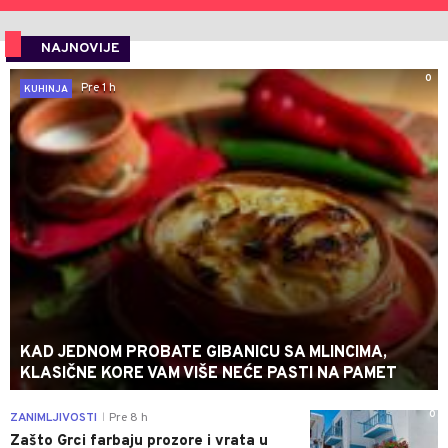
NAJNOVIJE
0
Pre 1 h
KUHINJA
KAD JEDNOM PROBATE GIBANICU SA MLINCIMA,
KLASIČNE KORE VAM VIŠE NEĆE PASTI NA PAMET
0
ZANIMLJIVOSTI
Pre 8 h
|
Zašto Grci farbaju prozore i vrata u