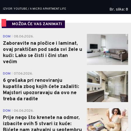
IZVOR: YOUTUBE / A MICRO APARTMENT LIFE
Br. slika: 8
MOŽDA ĆE VAS ZANIMATI
0
DOM
08.06.2026.
|
Zaboravite na pločice i laminat,
ovaj praktičan pod sada svi žele u
kući: Lako se čisti i čini stan
većim
0
DOM
07.06.2026.
|
6 grešaka pri renoviranju
kupatila zbog kojih ćete zažaliti:
Majstori upozoravaju da ovo ne
treba da radite
0
DOM
06.06.2026.
|
Prije nego što krenete na odmor,
izbacite ovih 5 stvari iz kuće:
Bićete nam zahvalni u septembru