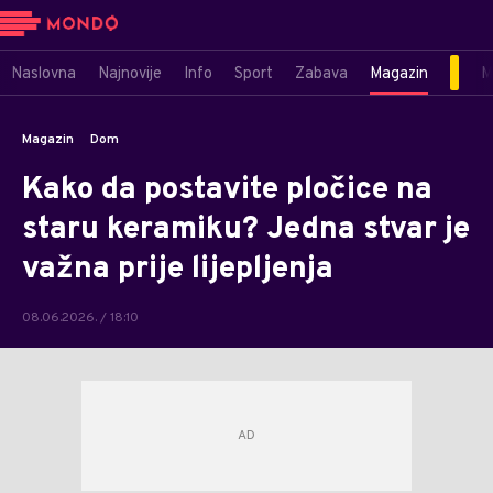
Naslovna
Najnovije
Info
Sport
Zabava
Magazin
M
Magazin
Dom
Kako da postavite pločice na
staru keramiku? Jedna stvar je
važna prije lijepljenja
08.06.2026. / 18:10