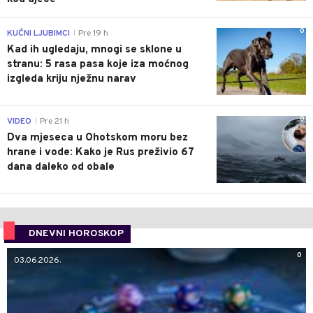
0
KUĆNI LJUBIMCI
Pre 19 h
|
Kad ih ugledaju, mnogi se sklone u
stranu: 5 rasa pasa koje iza moćnog
izgleda kriju nježnu narav
0
VIDEO
Pre 21 h
|
Dva mjeseca u Ohotskom moru bez
hrane i vode: Kako je Rus preživio 67
dana daleko od obale
DNEVNI HOROSKOP
0
03.06.2026.