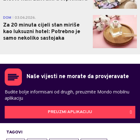
0
DOM
03.06.2026.
|
Za 20 minuta cijeli stan miriše
kao luksuzni hotel: Potrebno je
samo nekoliko sastojaka
Naše vijesti ne morate da provjeravate
Budite bolje informisani od drugih, preuzmite Mondo mobilnu
aplikaciju
PREUZMI APLIKACIJU
TAGOVI