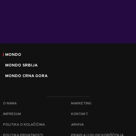
MONDO
MONDO SRBIJA
MONDO CRNA GORA
O NAMA
MARKETING
IMPRESUM
KONTAKT
POLITIKA O KOLAČIĆIMA
ARHIVA
POLITIKA PRIVATNOSTI
PRAVILA I USLOVI KORIŠĆENJA