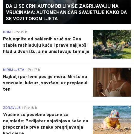
DA LI SE CRNI AUTOMOBILI VIŠE ZAGRIJAVAJU NA
VRUĆINAMA: AUTOMEHANIČAR SAVJETUJE KAKO DA
SE VOZI TOKOM LJETA
0
DOM
Pre 15 h
|
Pobjegnite od paklenih vrućina: Ova
stabla rashlađuju kuću i prave najljepši
hlad u dvorištu, a ne uništavaju temelje
0
MIRISI LJETA
Pre 17 h
|
Najbolji parfemi poslije mora: Mirišu na
senzualni luksuz, savršeni uz preplanuli
ten
0
ZDRAVLJE
Pre 18 h
|
Vrućine su posebno opasne za
najmlađe: Pedijatar objašnjava kako da
prepoznate prve znake pregrijavanja
kod djece