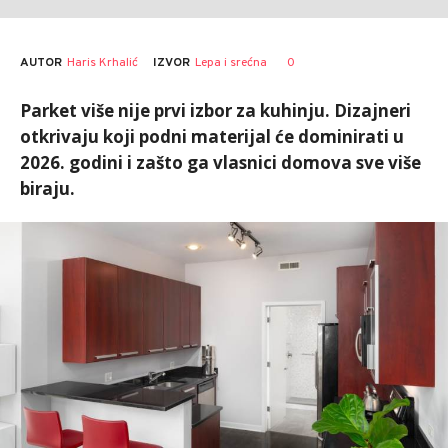
AUTOR
Haris Krhalić
0
IZVOR
Lepa i srećna
Parket više nije prvi izbor za kuhinju. Dizajneri
otkrivaju koji podni materijal će dominirati u
2026. godini i zašto ga vlasnici domova sve više
biraju.