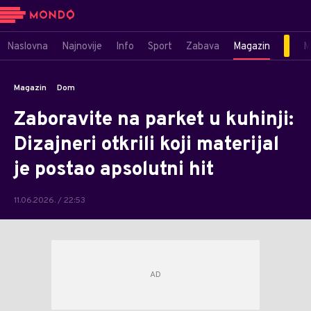
Naslovna
Najnovije
Info
Sport
Zabava
Magazin
M
Magazin
Dom
Zaboravite na parket u kuhinji:
Dizajneri otkrili koji materijal
je postao apsolutni hit
11.06.2026. / 22:53