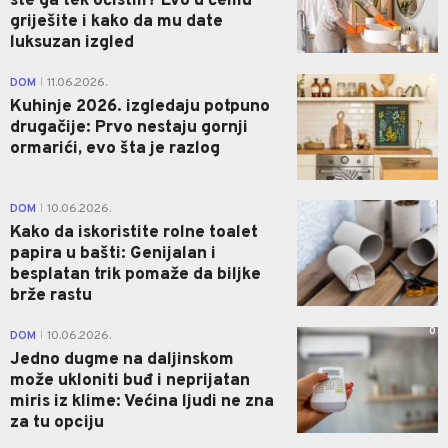
ste ga tek očistili? Evo u čemu
griješite i kako da mu date
luksuzan izgled
0
DOM
11.06.2026.
|
Kuhinje 2026. izgledaju potpuno
drugačije: Prvo nestaju gornji
ormarići, evo šta je razlog
0
DOM
10.06.2026.
|
Kako da iskoristite rolne toalet
papira u bašti: Genijalan i
besplatan trik pomaže da biljke
brže rastu
0
DOM
10.06.2026.
|
Jedno dugme na daljinskom
može ukloniti buđ i neprijatan
miris iz klime: Većina ljudi ne zna
za tu opciju