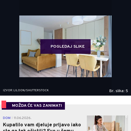
POGLEDAJ SLIKE
IZVOR: LILOON/SHUTTERSTOCK
Br. slika: 5
MOŽDA ĆE VAS ZANIMATI
0
DOM
11.06.2026.
|
Kupatilo vam djeluje prljavo iako