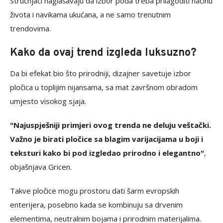
Stručnjaci naglašavaju da izbor poda treba prilagoditi načinu
života i navikama ukućana, a ne samo trenutnim
trendovima.
Kako da ovaj trend izgleda luksuzno?
Da bi efekat bio što prirodniji, dizajner savetuje izbor
pločica u toplijim nijansama, sa mat završnom obradom
umjesto visokog sjaja.
"Najuspješniji primjeri ovog trenda ne deluju veštački.
Važno je birati pločice sa blagim varijacijama u boji i
teksturi kako bi pod izgledao prirodno i elegantno"
,
objašnjava Gricen.
Takve pločice mogu prostoru dati šarm evropskih
enterijera, posebno kada se kombinuju sa drvenim
elementima, neutralnim bojama i prirodnim materijalima.