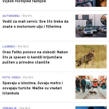
svježe roštiljske ražnjiće
0
AUTOMOBILI
Pre 9 h
|
Vodič za mali servis: Sve što treba da
znate o motornom ulju i filterima
0
LJUBIMCI
Pre 10 h
|
Orao Feliks ponovo na slobodi: Nakon
što je spasen iz kandži krijumčara
pušten u prirodno stanište
0
FOTO, VIDEO
Pre 12 h
|
Spavaju u izlozima, čuvaju metro i
osvajaju turiste: Mačke su vladari
Istanbula
0
ZDRAVLJE
Pre 14 h
|