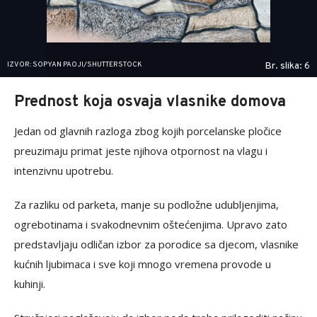
IZVOR: SOPYAN PAOJI/SHUTTERSTOCK
Br. slika: 6
Prednost koja osvaja vlasnike domova
Jedan od glavnih razloga zbog kojih porcelanske pločice
preuzimaju primat jeste njihova otpornost na vlagu i
intenzivnu upotrebu.
Za razliku od parketa, manje su podložne udubljenjima,
ogrebotinama i svakodnevnim oštećenjima. Upravo zato
predstavljaju odličan izbor za porodice sa djecom, vlasnike
kućnih ljubimaca i sve koji mnogo vremena provode u
kuhinji.