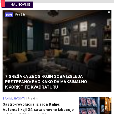
NAJNOVIJE
0
Pre 3 h
DOM
7 GREŠAKA ZBOG KOJIH SOBA IZGLEDA
PRETRPANO: EVO KAKO DA MAKSIMALNO
ISKORISTITE KVADRATURU
0
ZANIMLJIVOSTI
Pre 6 h
|
Gastro-revolucija iz srca Italije:
Automat koji 24 sata dnevno izbacuje