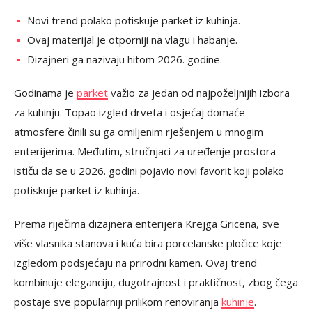
Novi trend polako potiskuje parket iz kuhinja.
Ovaj materijal je otporniji na vlagu i habanje.
Dizajneri ga nazivaju hitom 2026. godine.
Godinama je
parket
važio za jedan od najpoželjnijih izbora
za kuhinju. Topao izgled drveta i osjećaj domaće
atmosfere činili su ga omiljenim rješenjem u mnogim
enterijerima. Međutim, stručnjaci za uređenje prostora
ističu da se u 2026. godini pojavio novi favorit koji polako
potiskuje parket iz kuhinja.
Prema riječima dizajnera enterijera Krejga Gricena, sve
više vlasnika stanova i kuća bira porcelanske pločice koje
izgledom podsjećaju na prirodni kamen. Ovaj trend
kombinuje eleganciju, dugotrajnost i praktičnost, zbog čega
postaje sve popularniji prilikom renoviranja
kuhinje
.