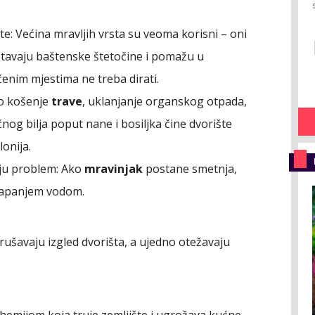
te: Većina mravljih vrsta su veoma korisni – oni
ištavaju baštenske štetočine i pomažu u
enim mjestima ne treba dirati.
no košenje
trave
, uklanjanje organskog otpada,
nog bilja poput nane i bosiljka čine dvorište
onija.
ju problem: Ako
mravinjak
postane smetnja,
tapanjem vodom.
ušavaju izgled dvorišta, a ujedno otežavaju
hemijom koja truje zemljište i ugrožava kućne