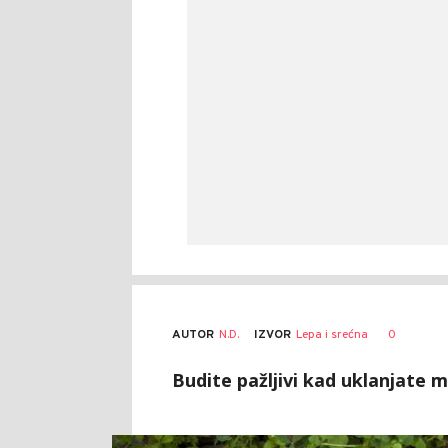
AUTOR
N.D.
0
IZVOR
Lepa i srećna
Budite pažljivi kad uklanjate m