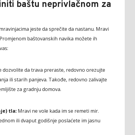
initi baštu neprivlačnom za
 mravinjacima jeste da sprečite da nastanu. Mravi
. Promjenom baštovanskih navika možete ih
vas:
 dozvolite da trava preraste, redovno orezujte
anja ili starih panjeva. Takođe, redovno zalivajte
emljište za gradnju domova.
e) tla:
Mravi ne vole kada im se remeti mir.
ednom ili dvaput godišnje poslaćete im jasnu