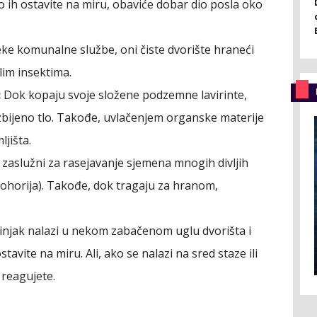
o ih ostavite na miru, obaviće dobar dio posla oko
e komunalne službe, oni čiste dvorište hraneći
lim insektima.
:
Dok kopaju svoje složene podzemne lavirinte,
 zbijeno tlo. Takođe, uvlačenjem organske materije
jišta.
zaslužni za rasejavanje sjemena mnogih divljih
ohorija). Takođe, dok tragaju za hranom,
njak nalazi u nekom zabačenom uglu dvorišta i
tavite na miru. Ali, ako se nalazi na sred staze ili
 reagujete.