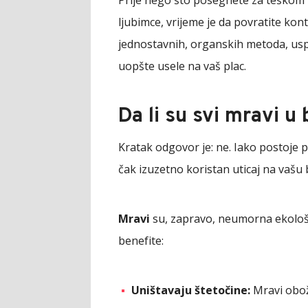
ljubimce, vrijeme je da povratite ko
jednostavnih, organskih metoda, uspeš
uopšte usele na vaš plac.
Da li su svi mravi u 
Kratak odgovor je: ne. Iako postoje 
čak izuzetno koristan uticaj na vašu 
Mravi
su, zapravo, neumorna ekološk
benefite:
Uništavaju štetočine:
Mravi obož