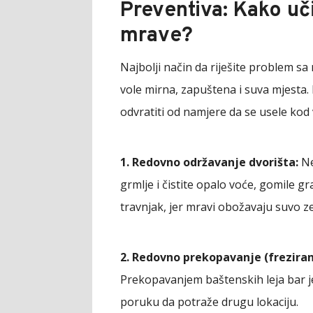
Preventiva: Kako uč
mrave?
Najbolji način da riješite problem sa
vole mirna, zapuštena i suva mjesta
odvratiti od namjere da se usele kod 
1. Redovno održavanje dvorišta:
Ne
grmlje i čistite opalo voće, gomile gr
travnjak, jer mravi obožavaju suvo z
2. Redovno prekopavanje (freziranj
Prekopavanjem baštenskih leja bar j
poruku da potraže drugu lokaciju.