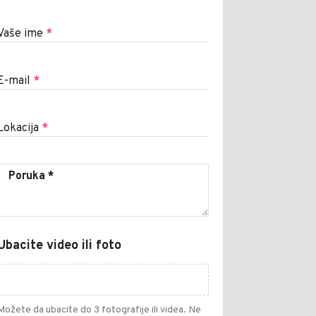
Vaše ime
*
E-mail
*
Lokacija
*
Ubacite video ili foto
Možete da ubacite do 3 fotografije ili videa. Ne