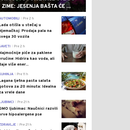
ZIME: JESENJA BAŠTA ĆE ...
0
AUTOMOBILI
Pre 2 h
|
Lada otišla u stečaj u
Njemačkoj: Prodaja pala na
svega 30 vozila
0
SAVETI
Pre 2 h
|
Najmoćnije piće za paklene
vrućine: Hidrira kao voda, ali
daje više ener...
0
KUHINJA
Pre 11 h
|
Lagana ljetna pasta salata
gotova za 20 minuta: Idealna
za vrele dane
0
LJUBIMCI
Pre 21 h
|
GMO ljubimac: Naučnici razvili
prve hipoalergene pse
0
ZDRAVLJE
Pre 21 h
|