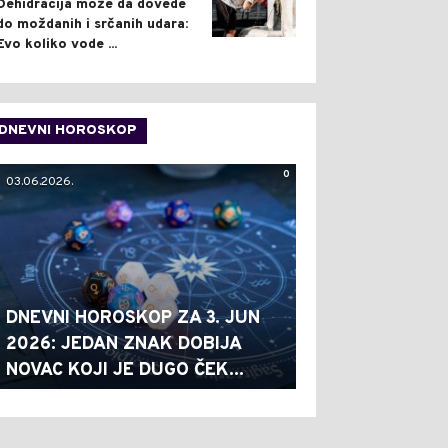
Dehidracija može da dovede
do moždanih i srčanih udara:
Evo koliko vode ...
DNEVNI HOROSKOP
0
03.06.2026.
DNEVNI HOROSKOP ZA 3. JUN
2026: JEDAN ZNAK DOBIJA
NOVAC KOJI JE DUGO ČEK...