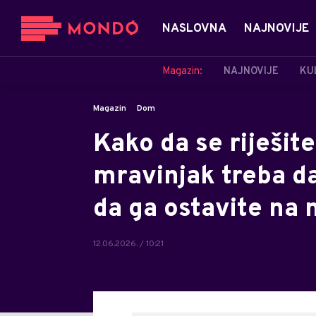
NASLOVNA
NAJNOVIJE
Magazin:
NAJNOVIJE
KU
Magazin
Dom
Kako da se riješit
mravinjak treba da
da ga ostavite na 
12.06.2026. / 10:21