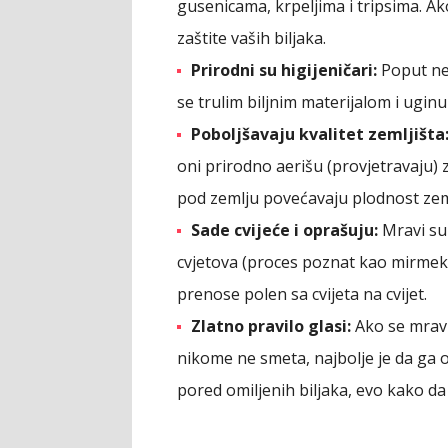
gusenicama, krpeljima i tripsima. Ak
zaštite vaših biljaka.
Prirodni su higijeničari:
Poput nek
se trulim biljnim materijalom i uginu
Poboljšavaju kvalitet zemljišta
oni prirodno aerišu (provjetravaju)
pod zemlju povećavaju plodnost zeml
Sade cvijeće i oprašuju:
Mravi su 
cvjetova (proces poznat kao mirmek
prenose polen sa cvijeta na cvijet.
Zlatno pravilo glasi:
Ako se mravi
nikome ne smeta, najbolje je da ga os
pored omiljenih biljaka, evo kako da