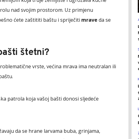
ntrolu nad svojim prostorom. Uz primjenu
no ćete zaštititi baštu i spriječiti
mrave
da se
bašti štetni?
problematične vrste, većina mrava ima neutralan ili
baštu.
a patrola koja vašoj bašti donosi sljedeće
avaju da se hrane larvama buba, grinjama,