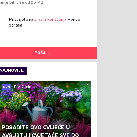
smije biti više od 25 MB.
Pristajete na
pravila korišćenja
Mondo
portala.
POŠALJI
NAJNOVIJE
0
Pre 13 min
DOM
POSADITE OVO CVIJEĆE U
AVGUSTU I CVJETAĆE SVE DO