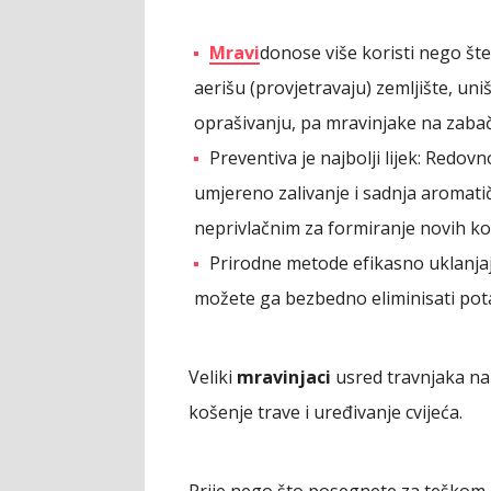
Mravi
donose više koristi nego šte
aerišu (provjetravaju) zemljište, un
oprašivanju, pa mravinjake na zabač
Preventiva je najbolji lijek: Redov
umjereno zalivanje i sadnja aromatič
neprivlačnim za formiranje novih kol
Prirodne metode efikasno uklanja
možete ga bezbedno eliminisati po
Veliki
mravinjaci
usred travnjaka nar
košenje trave i uređivanje cvijeća.
Prije nego što posegnete za teškom 