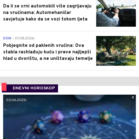
Da li se crni automobili više zagrijavaju
na vrućinama: Automehaničar
savjetuje kako da se vozi tokom ljeta
0
DOM
07.08.2026.
|
Pobjegnite od paklenih vrućina: Ova
stabla rashlađuju kuću i prave najljepši
hlad u dvorištu, a ne uništavaju temelje
DNEVNI HOROSKOP
0
03.06.2026.