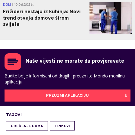
2
DOM
10.06.2026.
|
Frižideri nestaju iz kuhinja: Novi
trend osvaja domove širom
svijeta
Naše vijesti ne morate da provjeravate
Budite bolje informisani od drugih, preuzmite Mondo mobilnu
aplikaciju
PREUZMI APLIKACIJU
TAGOVI
UREĐENJE DOMA
TRIKOVI