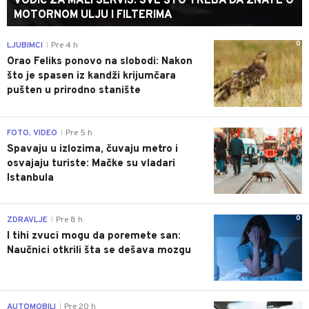
VODIČ ZA MALI SERVIS: SVE ŠTO TREBA DA ZNATE O
MOTORNOM ULJU I FILTERIMA
0
LJUBIMCI
Pre 4 h
|
Orao Feliks ponovo na slobodi: Nakon
što je spasen iz kandži krijumčara
pušten u prirodno stanište
0
FOTO, VIDEO
Pre 5 h
|
Spavaju u izlozima, čuvaju metro i
osvajaju turiste: Mačke su vladari
Istanbula
0
ZDRAVLJE
Pre 8 h
|
I tihi zvuci mogu da poremete san:
Naučnici otkrili šta se dešava mozgu
0
AUTOMOBILI
Pre 20 h
|