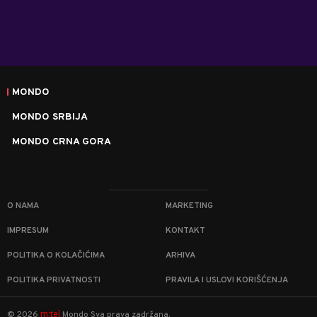
MONDO
MONDO SRBIJA
MONDO CRNA GORA
O NAMA
MARKETING
IMPRESUM
KONTAKT
POLITIKA O KOLAČIĆIMA
ARHIVA
POLITIKA PRIVATNOSTI
PRAVILA I USLOVI KORIŠĆENJA
m:tel
©
2026
Mondo
Sva prava zadržana.