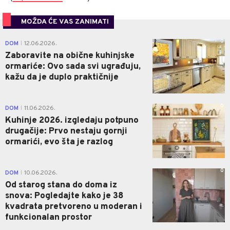
MOŽDA ĆE VAS ZANIMATI
0
DOM
12.06.2026.
|
Zaboravite na obične kuhinjske
ormariće: Ovo sada svi ugrađuju,
kažu da je duplo praktičnije
0
DOM
11.06.2026.
|
Kuhinje 2026. izgledaju potpuno
drugačije: Prvo nestaju gornji
ormarići, evo šta je razlog
0
DOM
10.06.2026.
|
Od starog stana do doma iz
snova: Pogledajte kako je 38
kvadrata pretvoreno u moderan i
funkcionalan prostor