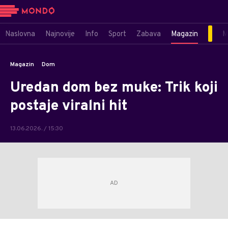
Naslovna
Najnovije
Info
Sport
Zabava
Magazin
M
Magazin
Dom
Uredan dom bez muke: Trik koji
postaje viralni hit
13.06.2026. / 15:30