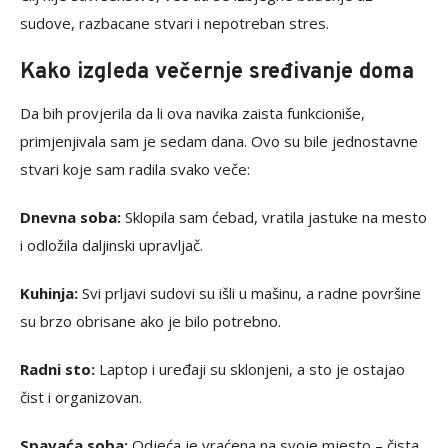
sudove, razbacane stvari i nepotreban stres.
Kako izgleda večernje sređivanje doma
Da bih provjerila da li ova navika zaista funkcioniše,
primjenjivala sam je sedam dana. Ovo su bile jednostavne
stvari koje sam radila svako veče:
Dnevna soba:
Sklopila sam ćebad, vratila jastuke na mesto
i odložila daljinski upravljač.
Kuhinja:
Svi prljavi sudovi su išli u mašinu, a radne površine
su brzo obrisane ako je bilo potrebno.
Radni sto:
Laptop i uređaji su sklonjeni, a sto je ostajao
čist i organizovan.
Spavaća soba:
Odjeća je vraćena na svoje mjesto – čista