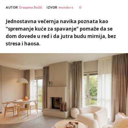
AUTOR
Dragana Božić
0
IZVOR
mondo.rs
Jednostavna večernja navika poznata kao
"spremanje kuće za spavanje" pomaže da se
dom dovede u red i da jutra budu mirnija, bez
stresa i haosa.