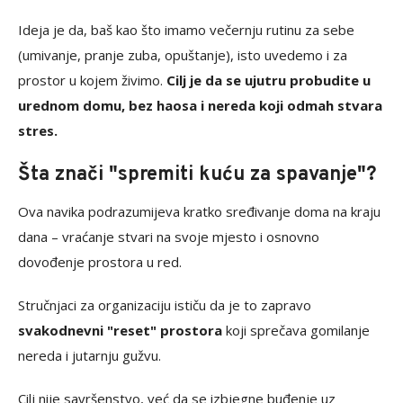
Ideja je da, baš kao što imamo večernju rutinu za sebe
(umivanje, pranje zuba, opuštanje), isto uvedemo i za
prostor u kojem živimo.
Cilj je da se ujutru probudite u
urednom domu, bez haosa i nereda koji odmah stvara
stres.
Šta znači "spremiti kuću za spavanje"?
Ova navika podrazumijeva kratko sređivanje doma na kraju
dana – vraćanje stvari na svoje mjesto i osnovno
dovođenje prostora u red.
Stručnjaci za organizaciju ističu da je to zapravo
svakodnevni "reset" prostora
koji sprečava gomilanje
nereda i jutarnju gužvu.
Cilj nije savršenstvo, već da se izbjegne buđenje uz