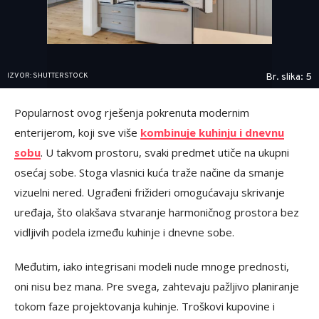
IZVOR: SHUTTERSTOCK
Br. slika: 5
Popularnost ovog rješenja pokrenuta modernim
enterijerom, koji sve više
kombinuje kuhinju i dnevnu
sobu
. U takvom prostoru, svaki predmet utiče na ukupni
osećaj sobe. Stoga vlasnici kuća traže načine da smanje
vizuelni nered. Ugrađeni frižideri omogućavaju skrivanje
uređaja, što olakšava stvaranje harmoničnog prostora bez
vidljivih podela između kuhinje i dnevne sobe.
Međutim, iako integrisani modeli nude mnoge prednosti,
oni nisu bez mana. Pre svega, zahtevaju pažljivo planiranje
tokom faze projektovanja kuhinje. Troškovi kupovine i