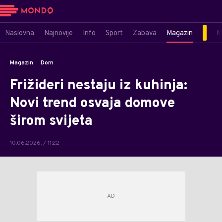
Naslovna
Najnovije
Info
Sport
Zabava
Magazin
M
Magazin
Dom
Frižideri nestaju iz kuhinja:
Novi trend osvaja domove
širom svijeta
10.06.2026. / 11:22