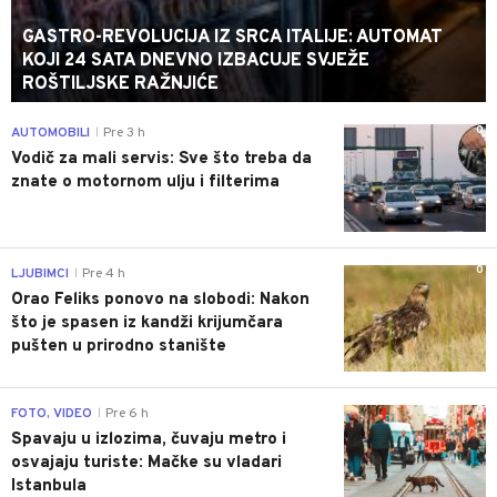
GASTRO-REVOLUCIJA IZ SRCA ITALIJE: AUTOMAT
KOJI 24 SATA DNEVNO IZBACUJE SVJEŽE
ROŠTILJSKE RAŽNJIĆE
0
AUTOMOBILI
Pre 3 h
|
Vodič za mali servis: Sve što treba da
znate o motornom ulju i filterima
0
LJUBIMCI
Pre 4 h
|
Orao Feliks ponovo na slobodi: Nakon
što je spasen iz kandži krijumčara
pušten u prirodno stanište
0
FOTO, VIDEO
Pre 6 h
|
Spavaju u izlozima, čuvaju metro i
osvajaju turiste: Mačke su vladari
Istanbula