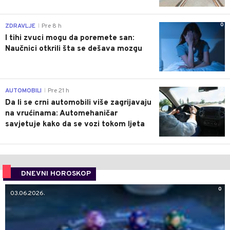
0
ZDRAVLJE
Pre 8 h
|
I tihi zvuci mogu da poremete san:
Naučnici otkrili šta se dešava mozgu
0
AUTOMOBILI
Pre 21 h
|
Da li se crni automobili više zagrijavaju
na vrućinama: Automehaničar
savjetuje kako da se vozi tokom ljeta
DNEVNI HOROSKOP
0
03.06.2026.