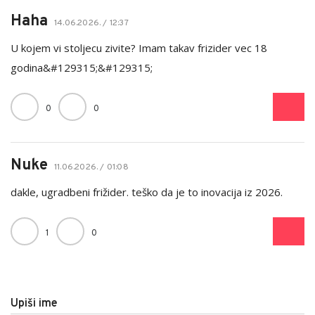
Haha
14.06.2026. / 12:37
U kojem vi stoljecu zivite? Imam takav frizider vec 18
godina&#129315;&#129315;
0
0
Nuke
11.06.2026. / 01:08
dakle, ugradbeni frižider. teško da je to inovacija iz 2026.
1
0
Upiši ime