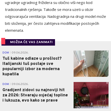
ugradnje ugradnog frižidera su obično viši nego kod
tradicionalnih rješenja. Takođe se mora uzeti u obzir
odgovarajuća ventilacija. Nadogradnja na drugi model može
biti složenija, jer često zahtijeva modifikacije postojećih
elemenata.
MOŽDA ĆE VAS ZANIMATI
4
DOM
09.06.2026.
|
Tuš kabine odlaze u prošlost?
Italijanski tuš postaje sve
popularniji izbor za moderna
kupatila
0
DOM
09.06.2026.
|
Gradijent zidovi su najnoviji hit
za 2026: Stvaraju osjećaj topline
i luksuza, evo kako se prave