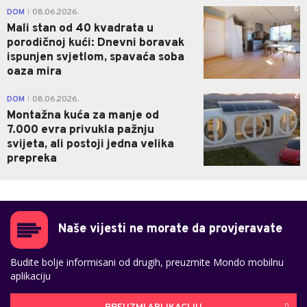
0
DOM
08.06.2026.
|
Mali stan od 40 kvadrata u
porodičnoj kući: Dnevni boravak
ispunjen svjetlom, spavaća soba
oaza mira
2
DOM
08.06.2026.
|
Montažna kuća za manje od
7.000 evra privukla pažnju
svijeta, ali postoji jedna velika
prepreka
Naše vijesti ne morate da provjeravate
Budite bolje informisani od drugih, preuzmite Mondo mobilnu
aplikaciju