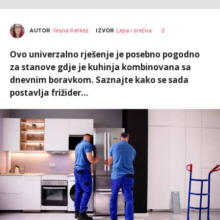
AUTOR
Vesna Kerkez
2
IZVOR
Lepa i srećna
Ovo univerzalno rješenje je posebno pogodno
za stanove gdje je kuhinja kombinovana sa
dnevnim boravkom. Saznajte kako se sada
postavlja frižider...