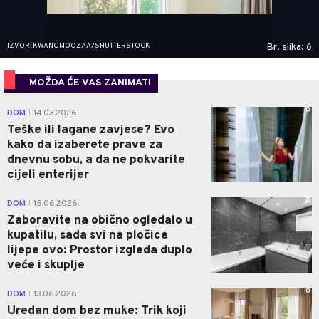
IZVOR: KWANGMOOZAA/SHUTTERSTOCK
Br. slika: 6
MOŽDA ĆE VAS ZANIMATI
0
DOM
14.03.2026.
|
Teške ili lagane zavjese? Evo
kako da izaberete prave za
dnevnu sobu, a da ne pokvarite
cijeli enterijer
0
DOM
15.06.2026.
|
Zaboravite na obično ogledalo u
kupatilu, sada svi na pločice
lijepe ovo: Prostor izgleda duplo
veće i skuplje
0
DOM
13.06.2026.
|
Uredan dom bez muke: Trik koji