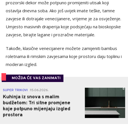
prozorski dekor može potpuno promijeniti utisak koji
ostavlja dnevna soba. Ako još uvijek imate teške, tamne
zavjese ili dotrajale venecijanere, vrijeme je za osvježenje.
Umjesto masivnih draperija koje podsjećaju na bioskopske
zavjese, birajte lagane i prozračne materijale.
Takođe, klasične venecijanere možete zamijeniti bambus
roletnama ili rimskim zavjesama koje prostoru daju toplinu i
moderan izgled.
MOŽDA ĆE VAS ZANIMATI
0
SUPER TRIKOVI
15.06.2026.
|
Kuhinja iz snova s malim
budžetom: Tri sitne promjene
koje potpuno mijenjaju izgled
prostora