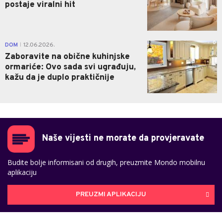
postaje viralni hit
0
DOM
12.06.2026.
|
Zaboravite na obične kuhinjske
ormariće: Ovo sada svi ugrađuju,
kažu da je duplo praktičnije
Naše vijesti ne morate da provjeravate
Budite bolje informisani od drugih, preuzmite Mondo mobilnu
aplikaciju
PREUZMI APLIKACIJU