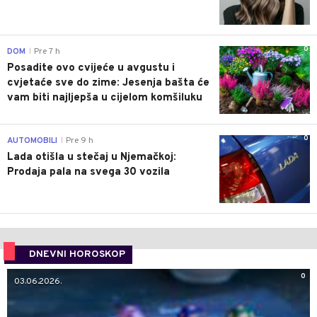
0
DOM
Pre 7 h
|
Posadite ovo cvijeće u avgustu i
cvjetaće sve do zime: Jesenja bašta će
vam biti najljepša u cijelom komšiluku
0
AUTOMOBILI
Pre 9 h
|
Lada otišla u stečaj u Njemačkoj:
Prodaja pala na svega 30 vozila
DNEVNI HOROSKOP
0
03.06.2026.