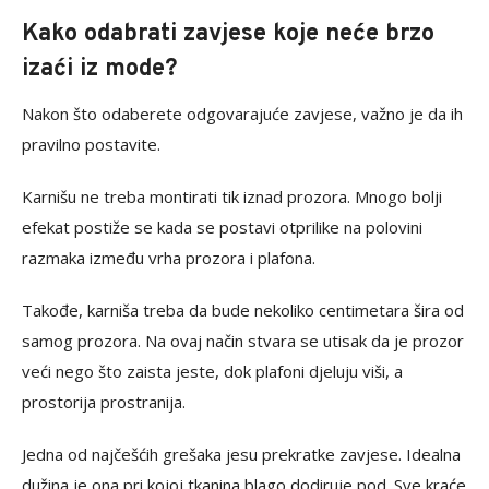
Kako odabrati zavjese koje neće brzo
izaći iz mode?
Nakon što odaberete odgovarajuće zavjese, važno je da ih
pravilno postavite.
Karnišu ne treba montirati tik iznad prozora. Mnogo bolji
efekat postiže se kada se postavi otprilike na polovini
razmaka između vrha prozora i plafona.
Takođe, karniša treba da bude nekoliko centimetara šira od
samog prozora. Na ovaj način stvara se utisak da je prozor
veći nego što zaista jeste, dok plafoni djeluju viši, a
prostorija prostranija.
Jedna od najčešćih grešaka jesu prekratke zavjese. Idealna
dužina je ona pri kojoj tkanina blago dodiruje pod. Sve kraće