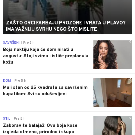
ZAŠTO GRCI FARBAJU PROZORE I VRATA U PLAVO?
IMA VAŽNIJU SVRHU NEGO ŠTO MISLITE
0
SAVRŠENI
Pre 3 h
|
Boja noktiju koja će dominirati u
avgustu: Stoji svima i ističe preplanulu
kožu
0
DOM
Pre 5 h
|
Mali stan od 25 kvadrata sa savršenim
kupatilom: Svi su oduševljeni
0
STIL
Pre 5 h
|
Zaboravite balajaž: Ova boja kose
izgleda otmeno, prirodno i skupo