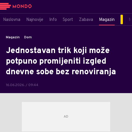
Naslovna
Najnovije
Info
Sport
Zabava
Magazin
M
Magazin
Dom
Jednostavan trik koji može
potpuno promijeniti izgled
dnevne sobe bez renoviranja
16.06.2026. / 09:44