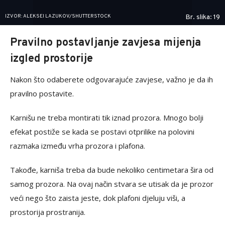
IZVOR: ALEKSEI LAZUKOV/SHUTTERSTOCK
Br. slika: 19
Pravilno postavljanje zavjesa mijenja
izgled prostorije
Nakon što odaberete odgovarajuće zavjese, važno je da ih
pravilno postavite.
Karnišu ne treba montirati tik iznad prozora. Mnogo bolji
efekat postiže se kada se postavi otprilike na polovini
razmaka između vrha prozora i plafona.
Takođe, karniša treba da bude nekoliko centimetara šira od
samog prozora. Na ovaj način stvara se utisak da je prozor
veći nego što zaista jeste, dok plafoni djeluju viši, a
prostorija prostranija.