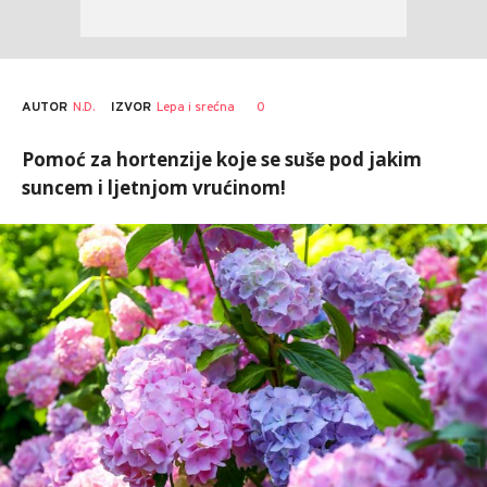
AUTOR
N.D.
0
IZVOR
Lepa i srećna
Pomoć za hortenzije koje se suše pod jakim
suncem i ljetnjom vrućinom!