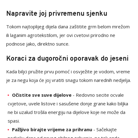
Napravite joj privremenu sjenku
Tokom najtoplijeg dijela dana zaštitite grm belom mrežom
ili laganim agrotekstilom, jer ovi cvetovi prirodno ne
podnose jako, direktno sunce.
Koraci za dugoročni oporavak do jeseni
Kada biljci pružite prvu pomoć i osvježite je vodom, vreme
je za negu koja će joj vratiti snagu tokom narednih nedjelja.
Očistite sve suve dijelove
- Redovno secite ocvale
cvjetove, uvele listove i sasušene donje grane kako biljka
ne bi uzalud trošila energiju na dijelove koje ne može da
spasi.
Pažljivo birajte vrijeme za prihranu
- Sačekajte
nedjelju dana od prvog obilnog zalivanja, pa tek onda