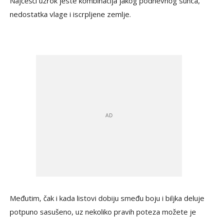
Najčešći uzrok jeste kombinacija jakog podnevnog sunca,
nedostatka vlage i iscrpljene zemlje.
Međutim, čak i kada listovi dobiju smeđu boju i biljka deluje
potpuno sasušeno, uz nekoliko pravih poteza možete je