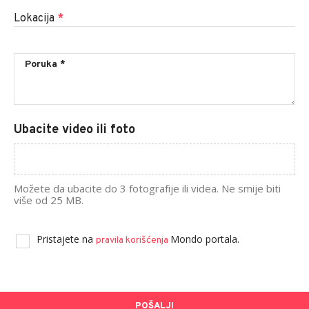
Lokacija
*
Ubacite video ili foto
Možete da ubacite do 3 fotografije ili videa. Ne smije biti
više od 25 MB.
Pristajete na
Mondo portala.
pravila korišćenja
POŠALJI