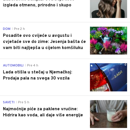
izgleda otmeno, prirodno i skupo
0
DOM
Pre 2 h
|
Posadite ovo cvijeće u avgustu i
cvjetaće sve do zime: Jesenja bašta će
vam biti najljepša u cijelom komšiluku
0
AUTOMOBILI
Pre 4 h
|
Lada otišla u stečaj u Njemačkoj:
Prodaja pala na svega 30 vozila
0
SAVETI
Pre 5 h
|
Najmoćnije piće za paklene vrućine:
Hidrira kao voda, ali daje više energije