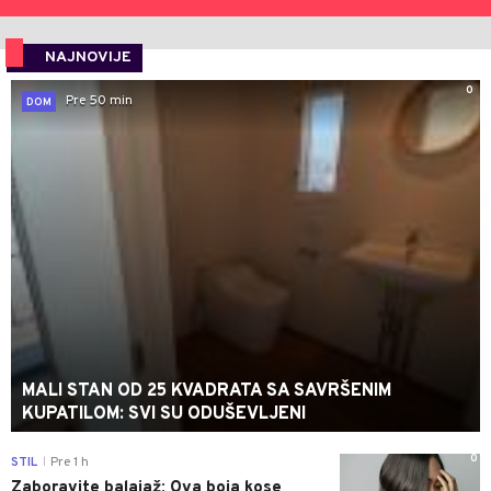
NAJNOVIJE
0
Pre 50 min
DOM
MALI STAN OD 25 KVADRATA SA SAVRŠENIM
KUPATILOM: SVI SU ODUŠEVLJENI
0
STIL
Pre 1 h
|
Zaboravite balajaž: Ova boja kose