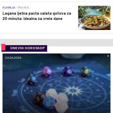
0
KUHINJA
Pre 14 h
|
Lagana ljetna pasta salata gotova za
20 minuta: Idealna za vrele dane
DNEVNI HOROSKOP
0
03.06.2026.