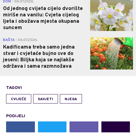
0
DOM
06.07.2026.
|
Od jednog cvijeta cijelo dvorište
miriše na vanilu: Cvjeta cijelog
ljeta i obožava mjesta okupana
suncem
0
BAŠTA
06.07.2026.
|
Kadificama treba samo jedna
stvar i cvjetaće bujno sve do
jeseni: Biljka koja se najlakše
održava i sama razmnožava
TAGOVI
CVIJEĆE
SAVJETI
NJEGA
PODIJELI