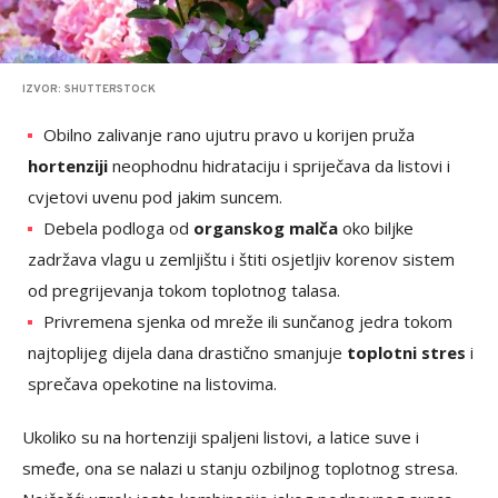
IZVOR: SHUTTERSTOCK
Obilno zalivanje rano ujutru pravo u korijen pruža
hortenziji
neophodnu hidrataciju i spriječava da listovi i
cvjetovi uvenu pod jakim suncem.
Debela podloga od
organskog malča
oko biljke
zadržava vlagu u zemljištu i štiti osjetljiv korenov sistem
od pregrijevanja tokom toplotnog talasa.
Privremena sjenka od mreže ili sunčanog jedra tokom
najtoplijeg dijela dana drastično smanjuje
toplotni stres
i
sprečava opekotine na listovima.
Ukoliko su na hortenziji spaljeni listovi, a latice suve i
smeđe, ona se nalazi u stanju ozbiljnog toplotnog stresa.