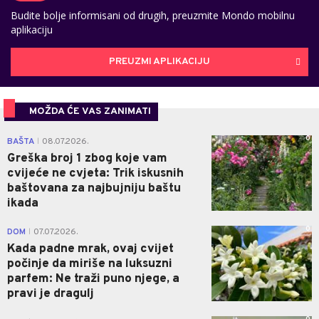
Budite bolje informisani od drugih, preuzmite Mondo mobilnu
aplikaciju
PREUZMI APLIKACIJU
MOŽDA ĆE VAS ZANIMATI
0
BAŠTA
08.07.2026.
|
Greška broj 1 zbog koje vam
cvijeće ne cvjeta: Trik iskusnih
baštovana za najbujniju baštu
ikada
0
DOM
07.07.2026.
|
Kada padne mrak, ovaj cvijet
počinje da miriše na luksuzni
parfem: Ne traži puno njege, a
pravi je dragulj