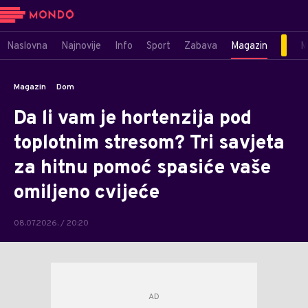
Naslovna
Najnovije
Info
Sport
Zabava
Magazin
M
Magazin
Dom
Da li vam je hortenzija pod
toplotnim stresom? Tri savjeta
za hitnu pomoć spasiće vaše
omiljeno cvijeće
08.07.2026. / 20:20