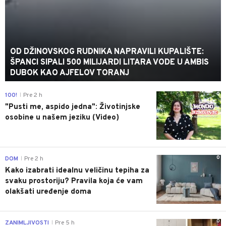
OD DŽINOVSKOG RUDNIKA NAPRAVILI KUPALIŠTE:
ŠPANCI SIPALI 500 MILIJARDI LITARA VODE U AMBIS
DUBOK KAO AJFELOV TORANJ
0
100!
Pre 2 h
|
"Pusti me, aspido jedna": Životinjske
osobine u našem jeziku (Video)
0
DOM
Pre 2 h
|
Kako izabrati idealnu veličinu tepiha za
svaku prostoriju? Pravila koja će vam
olakšati uređenje doma
0
ZANIMLJIVOSTI
Pre 5 h
|