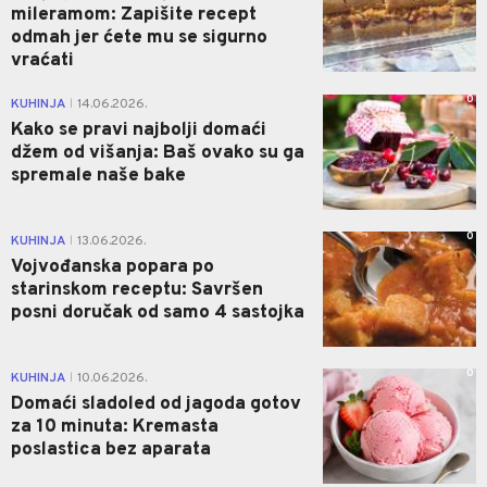
mileramom: Zapišite recept
odmah jer ćete mu se sigurno
vraćati
0
KUHINJA
14.06.2026.
|
Kako se pravi najbolji domaći
džem od višanja: Baš ovako su ga
spremale naše bake
0
KUHINJA
13.06.2026.
|
Vojvođanska popara po
starinskom receptu: Savršen
posni doručak od samo 4 sastojka
0
KUHINJA
10.06.2026.
|
Domaći sladoled od jagoda gotov
za 10 minuta: Kremasta
poslastica bez aparata