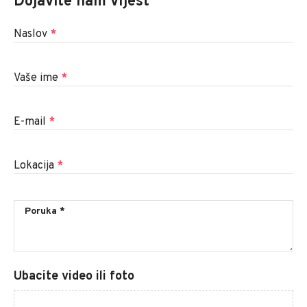
Dojavite nam vijest
Naslov
*
Vaše ime
*
E-mail
*
Lokacija
*
Ubacite video ili foto