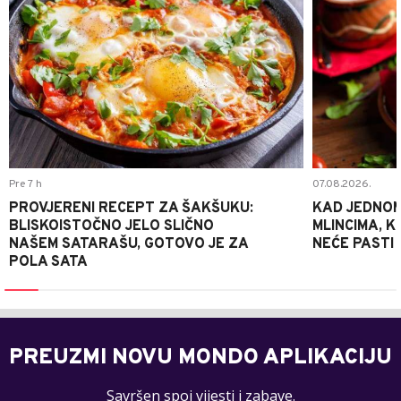
Pre 7 h
07.08.2026.
PROVJERENI RECEPT ZA ŠAKŠUKU:
KAD JEDNOM
BLISKOISTOČNO JELO SLIČNO
MLINCIMA, K
NAŠEM SATARAŠU, GOTOVO JE ZA
NEĆE PASTI
POLA SATA
PREUZMI NOVU MONDO APLIKACIJU
Savršen spoj vijesti i zabave.