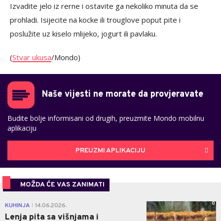
Izvadite jelo iz rerne i ostavite ga nekoliko minuta da se
prohladi. Isijecite na kocke ili trouglove poput pite i
poslužite uz kiselo mlijeko, jogurt ili pavlaku.
(
Stvar ukusa
/Mondo)
Naše vijesti ne morate da provjeravate
Budite bolje informisani od drugih, preuzmite Mondo mobilnu
aplikaciju
PREUZMI APLIKACIJU
MOŽDA ĆE VAS ZANIMATI
0
KUHINJA
14.06.2026.
|
Lenja pita sa višnjama i