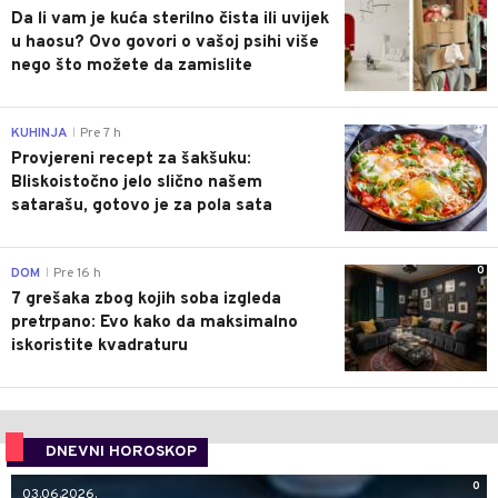
Da li vam je kuća sterilno čista ili uvijek
u haosu? Ovo govori o vašoj psihi više
nego što možete da zamislite
0
KUHINJA
Pre 7 h
|
Provjereni recept za šakšuku:
Bliskoistočno jelo slično našem
satarašu, gotovo je za pola sata
0
DOM
Pre 16 h
|
7 grešaka zbog kojih soba izgleda
pretrpano: Evo kako da maksimalno
iskoristite kvadraturu
DNEVNI HOROSKOP
0
03.06.2026.