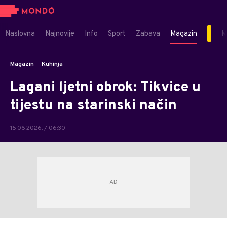
Naslovna
Najnovije
Info
Sport
Zabava
Magazin
M
Magazin
Kuhinja
Lagani ljetni obrok: Tikvice u
tijestu na starinski način
15.06.2026. / 06:30