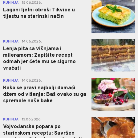
0
KUHINJA
15.06.2026.
|
Lagani ljetni obrok: Tikvice u
tijestu na starinski način
0
KUHINJA
14.06.2026.
|
Lenja pita sa višnjama i
mileramom: Zapišite recept
odmah jer ćete mu se sigurno
vraćati
0
KUHINJA
14.06.2026.
|
Kako se pravi najbolji domaći
džem od višanja: Baš ovako su ga
spremale naše bake
0
KUHINJA
13.06.2026.
|
Vojvođanska popara po
starinskom receptu: Savršen