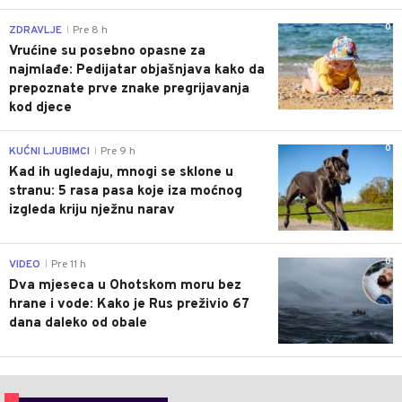
0
ZDRAVLJE
Pre 8 h
|
Vrućine su posebno opasne za
najmlađe: Pedijatar objašnjava kako da
prepoznate prve znake pregrijavanja
kod djece
0
KUĆNI LJUBIMCI
Pre 9 h
|
Kad ih ugledaju, mnogi se sklone u
stranu: 5 rasa pasa koje iza moćnog
izgleda kriju nježnu narav
0
VIDEO
Pre 11 h
|
Dva mjeseca u Ohotskom moru bez
hrane i vode: Kako je Rus preživio 67
dana daleko od obale