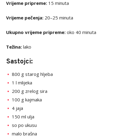
Vrijeme pripreme:
15 minuta
Vrijeme pečenja:
20–25 minuta
Ukupno vrijeme pripreme:
oko 40 minuta
Težina:
lako
Sastojci:
800 g starog hljeba
1 l mlijeka
200 g zrelog sira
100 g kajmaka
4 jaja
150 ml ulja
so po ukusu
malo brašna