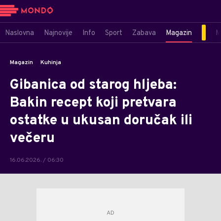
Naslovna
Najnovije
Info
Sport
Zabava
Magazin
M
Magazin
Kuhinja
Gibanica od starog hljeba:
Bakin recept koji pretvara
ostatke u ukusan doručak ili
večeru
16.06.2026. / 06:30