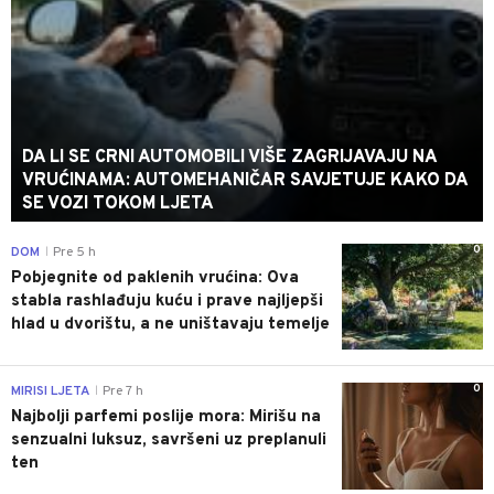
DA LI SE CRNI AUTOMOBILI VIŠE ZAGRIJAVAJU NA
VRUĆINAMA: AUTOMEHANIČAR SAVJETUJE KAKO DA
SE VOZI TOKOM LJETA
0
DOM
Pre 5 h
|
Pobjegnite od paklenih vrućina: Ova
stabla rashlađuju kuću i prave najljepši
hlad u dvorištu, a ne uništavaju temelje
0
MIRISI LJETA
Pre 7 h
|
Najbolji parfemi poslije mora: Mirišu na
senzualni luksuz, savršeni uz preplanuli
ten