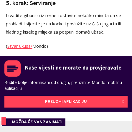
5. korak: Serviranje
Izvadite gibanicu iz rerne i ostavite nekoliko minuta da se
prohladi. Isijecite je na kocke i poslužite uz čašu jogurta ili
hladnog kiselog mlijeka za potpuni domaći užitak.
(
Stvar ukusa/
Mondo)
Naše vijesti ne morate da provjeravate
Budite bolje informisani od drugih, preuzmite Mondo mobilnu
aplikaciju
PREUZMI APLIKACIJU
MOŽDA ĆE VAS ZANIMATI