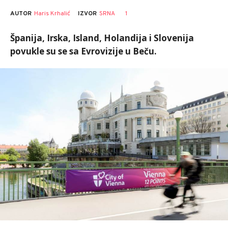
AUTOR
Haris Krhalić
1
IZVOR
SRNA
Španija, Irska, Island, Holandija i Slovenija
povukle su se sa Evrovizije u Beču.