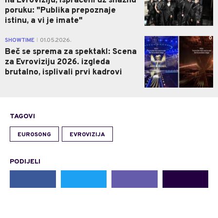
na Evroviziju, ispraćeni uz snažnu
poruku: "Publika prepoznaje
istinu, a vi je imate"
0
SHOWTIME
01.05.2026.
|
Beč se sprema za spektakl: Scena
za Evroviziju 2026. izgleda
brutalno, isplivali prvi kadrovi
TAGOVI
EUROSONG
EVROVIZIJA
PODIJELI