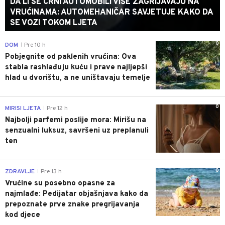
DA LI SE CRNI AUTOMOBILI VIŠE ZAGRIJAVAJU NA
VRUĆINAMA: AUTOMEHANIČAR SAVJETUJE KAKO DA
SE VOZI TOKOM LJETA
0
DOM
Pre 10 h
|
Pobjegnite od paklenih vrućina: Ova
stabla rashlađuju kuću i prave najljepši
hlad u dvorištu, a ne uništavaju temelje
0
MIRISI LJETA
Pre 12 h
|
Najbolji parfemi poslije mora: Mirišu na
senzualni luksuz, savršeni uz preplanuli
ten
0
ZDRAVLJE
Pre 13 h
|
Vrućine su posebno opasne za
najmlađe: Pedijatar objašnjava kako da
prepoznate prve znake pregrijavanja
kod djece