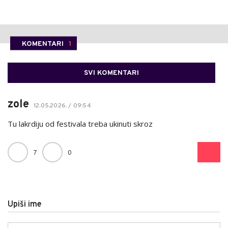
KOMENTARI
1
SVI KOMENTARI
zole
12.05.2026. / 09:54
Tu lakrdiju od festivala treba ukinuti skroz
7
0
Upiši ime