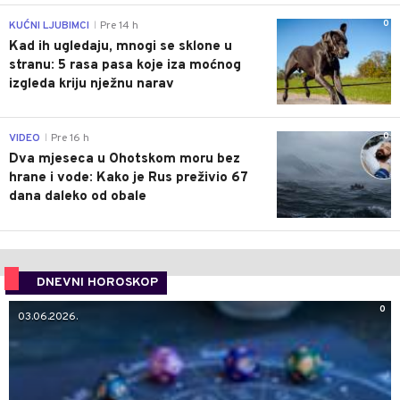
0
KUĆNI LJUBIMCI
Pre 14 h
|
Kad ih ugledaju, mnogi se sklone u
stranu: 5 rasa pasa koje iza moćnog
izgleda kriju nježnu narav
0
VIDEO
Pre 16 h
|
Dva mjeseca u Ohotskom moru bez
hrane i vode: Kako je Rus preživio 67
dana daleko od obale
DNEVNI HOROSKOP
0
03.06.2026.