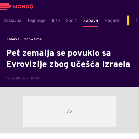
Naslovna
Najnovije
Info
Sport
Zabava
Magazin
M
Zabava
Showtime
Pet zemalja se povuklo sa
Evrovizije zbog učešća Izraela
12.05.2026. / 09:24