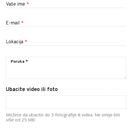
Vaše ime
*
E-mail
*
Lokacija
*
Ubacite video ili foto
Možete da ubacite do 3 fotografije ili videa. Ne smije biti
više od 25 MB.