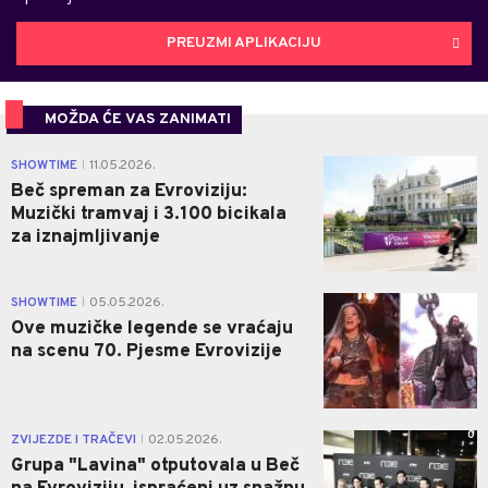
PREUZMI APLIKACIJU
MOŽDA ĆE VAS ZANIMATI
0
SHOWTIME
11.05.2026.
|
Beč spreman za Evroviziju:
Muzički tramvaj i 3.100 bicikala
za iznajmljivanje
1
SHOWTIME
05.05.2026.
|
Ove muzičke legende se vraćaju
na scenu 70. Pjesme Evrovizije
0
ZVIJEZDE I TRAČEVI
02.05.2026.
|
Grupa "Lavina" otputovala u Beč