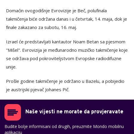
Domaćin ovogodišnje Evrovizije je Beč, polufinala
takmičenja biće održana danas i u četvrtak, 14. maja, dok je
finale zakazano za subotu, 16. maj.
Izrael će predstavljati kantautor Noam Betan sa pjesmom
"Mišel". Evrovizija je međunarodno muzičko takmičenje koje
se održava pod pokroviteljstvom Evropske radiodifuzne
unije.
Prošle godine takmičenje je održano u Bazelu, a pobijedio
je austrijski pjevač Johanes Pič.
Naše vijesti ne morate da provjeravate
Budite bolje informisani od drugih, preuzmite Mondo mobilnu
aplikaciju