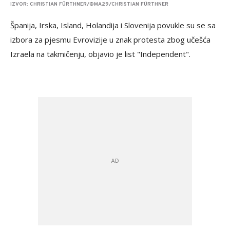
IZVOR: CHRISTIAN FÜRTHNER/©MA29/CHRISTIAN FÜRTHNER
Španija, Irska, Island, Holandija i Slovenija povukle su se sa
izbora za pjesmu Evrovizije u znak protesta zbog učešća
Izraela na takmičenju, objavio je list "Independent".